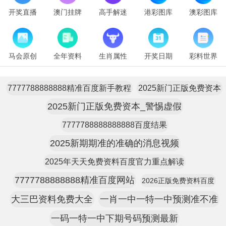
开奖直播
澳门挂牌
高手解迷
港彩图库
澳彩图库
马会原创
全年资料
生肖属性
开奖日期
彩料世界
7777788888888精准百度新手教程
2025新门正版免费资本
2025新门正版免费资本_警惕虚假
7777788888888888百度结果
2025新期期准的准确的消息视频
2025年天天免费资料百度官力重点解读
7777788888888精准百度网站
2026正版免费资料百度
大三巴资料免费大全
一肖一中一特一中预测准不准
一码一特一中下期号码预测最新