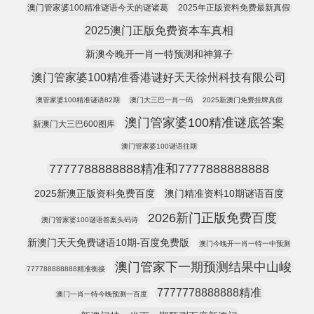
澳门管家婆100精准谜语今天的谜诸葛
2025年正版资料免费最新真假
2025澳门正版免费资本车真相
新澳今晚开一肖一特预测和神算子
澳门管家婆100精准香港谜好天天徐州科技有限公司
澳管家婆100精准谜语82期
澳门大三巴一肖一码
2025新澳门免费挂牌真假
澳门管家婆100精准谜底答案
新澳门大三巴600图库
澳门管家婆100谜语往期
7777788888888精准和7777888888888
2025新澳正版资科免费百度
澳门精准资料10期谜语百度
2026新门正版免费百度
澳门管家婆100谜语答案头码诗
新澳门天天免费谜语10期-百度免费版
澳门今晚开一肖一特一中预测
澳门管家下一期预测结果中山峻
777788888888精准衡接
7777778888888精准
澳门一肖一特今晚预测一百度