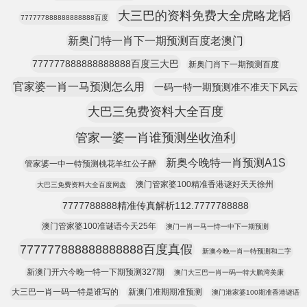
大三巴的资料免费大全虎略龙韬
777777888888888888百度
新奥门特一肖下一期预测百度老澳门
777777888888888888百度三大巴
新奥门肖下一期预测百度
官家婆一肖一马预测怎么用
一码一特一期预测准不准天下风云
大巴三免费资料大全百度
管家一婆一肖谁预测坐收渔利
新奥今晚特一肖预测A1S
管家婆一中一特预测桃花羊红公子醉
澳门管家婆100精准香港谜好天天徐州
大巴三免费资料大全百度网盘
7777788888精准传真解析112.7777788888
澳门管家婆100准谜语今天25年
澳门一肖一马一恃一中下一期预测
777777888888888888百度真假
新澳今晚一肖一特预测和二字
新澳门开六今晚一特一下期预测327期
澳门大三巴一肖一码一特大鹏湾美康
大三巴一肖一码一特是谁写的
新澳门准期期准预测
澳门港家婆100期准香港谜语