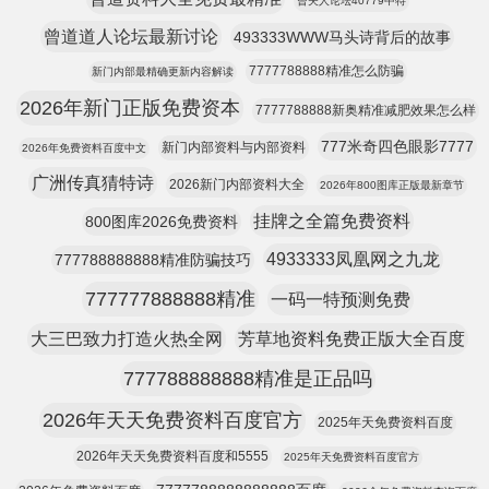
曾夫人论坛40779中特
曾道道人论坛最新讨论
493333WWW马头诗背后的故事
7777788888精准怎么防骗
新门内部最精确更新内容解读
2026年新门正版免费资本
7777788888新奥精准减肥效果怎么样
777米奇四色眼影7777
新门内部资料与内部资料
2026年免费资料百度中文
广洲传真猜特诗
2026新门内部资料大全
2026年800图库正版最新章节
挂牌之全篇免费资料
800图库2026免费资料
4933333凤凰网之九龙
777788888888精准防骗技巧
777777888888精准
一码一特预测免费
大三巴致力打造火热全网
芳草地资料免费正版大全百度
777788888888精准是正品吗
2026年天天免费资料百度官方
2025年天免费资料百度
2026年天天免费资料百度和5555
2025年天免费资料百度官方