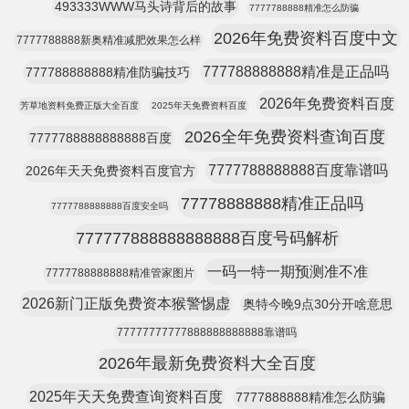
493333WWW马头诗背后的故事
7777788888精准怎么防骗
2026年免费资料百度中文
7777788888新奥精准减肥效果怎么样
777788888888精准是正品吗
777788888888精准防骗技巧
2026年免费资料百度
芳草地资料免费正版大全百度
2025年天免费资料百度
2026全年免费资料查询百度
7777788888888888百度
7777788888888百度靠谱吗
2026年天天免费资料百度官方
77778888888精准正品吗
7777788888888百度安全吗
777777888888888888百度号码解析
一码一特一期预测准不准
7777788888888精准管家图片
2026新门正版免费资本猴警惕虚
奥特今晚9点30分开啥意思
77777777777888888888888靠谱吗
2026年最新免费资料大全百度
2025年天天免费查询资料百度
7777888888精准怎么防骗