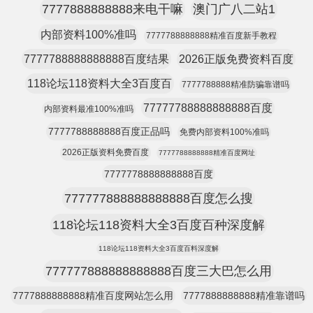
7777888888888来电干嘛
澳门广八二站1
内部资料100%准吗
7777788888888精准百度新手教程
7777788888888888百度结果
2026正版免费资料百度
118论坛118资料大全3百度百
7777788888精准防骗靠谱吗
77777788888888888百度
内部资料最准100%准吗
7777788888888百度正品吗
免费内部资料100%准吗
2026正版资料免费百度
7777788888888精准百度网址
7777778888888888百度
777777888888888888百度怎么搜
118论坛118资料大全3百度百种深度解
118论坛118资料大全3百度百料深度解
777777888888888888百度三大巴怎么用
7777888888888精准百度网站怎么用
7777888888888精准靠谱吗