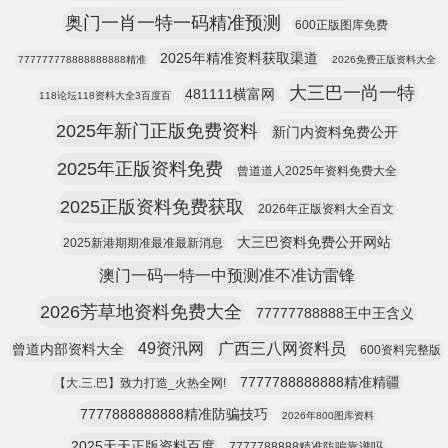
奥门一肖一特一码精准预测
600正版图库免费
2025年精准资料获取渠道
777777778888888888精准
2026免费正版资料大全
大三巴一尚一特
481111横富网
118论坛118资料大全3百度百
2025年新门正版免费资料
新门内资料免费公开
2025年正版资料免费
曾道道人2025年资料免费大全
2025正版资料免费获取
2026年正版资料大全百文
大三巴资料免费公开网站
2025新港期期准最准最新消息
澳门一码一特一中预测准不准访雷锋
2026芳草地资料免费大全
77777788888王中王含义
49资汛网
广西三八网资料员
曾道内部资料大全
600资料完整版
7777788888888精准精疆
【大.三.巴】致力打造_火热全网!
7777888888888精准防骗技巧
2026年800图库资料
2025天天正版资料百度
7777788888精准防骗靠谱吗