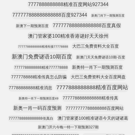
7777888888888精准百度网站927344
777777888888888888百度927344
新奥门肖下一期预测百度
777777888888888888百度真假
新澳下一期预测百度
澳门管家婆100精准香港谜好天天徐州
大巴三免费资料大全百度
7777788888888精准衔接77778888
新澳门免费谜语10期百度
新澳门天天免费谜语10期-百度
新奥特一肖下一期预测百度
7777788888888精准777778888
777778888精准传真怎么防骗
大巴三免费资料大全百度网盘
7777888888888精准百度网站
77788888888精准消息
7777788888888888精准传真
新奥特一肖下一期预测百度49
新奥一肖一码百度预测
77777777788888888百度网站
澳门管家婆100精准谜语今天的谜诸葛
7777788888888888传真白
新澳门开六今晚一特一下期预测327期