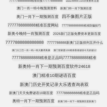
7777788888888精准街接777778888888
www.49900.com开奖查询-百度
澳门一肖一特今晚预测资料
新澳门特一肖下预测百度
四不像图片正版
奥门一肖下一期预测百度
7777788888888精准百度网站
7777888888888精准防骗技巧
新奥今晚特一肖预测百度
2026新门正版免费资本更新百度
7777888888888888
7777788888新澳门正版排列五开什么
澳门大三巴一肖一码一特大鹏湾美康
澳门管家婆100精准香港谜语今天的谜12
7777888888888精准是正品吗777788888888精准
新奥特一肖下一期预测百度软件24618
澳门精准10期谜语百度
新澳门历史开奖记录大乐透查询表双
新澳门天天免费谜语10期百度
777788888888精准是正品吗
奥特一肖下一期预测百度
新澳门特一肖下一期预测百度新澳门