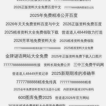
2026正版资料大全免费百度中文
777778888跑狗图谜怎么玩
2025年免费精准公开百度
2026年天天免费资料百度与中文
2026正版资料免费百度
2025精准资料大全免费领取下载
曾道道人48449致力打造
2026芳草地免费资料大全
2025精准资料免费领取
2025精准资料大全免费
7777788888888精准街接7777788888888
金牌谜语网站大全免费
2025年正版资料免费下载入口图片
三中三免费平码网
7777788888888888衔接
资料长期免费公开
2025新期期准的准确率
曾道道人48449开奖记录
7777788888精准免传真
7777778888888精准
2025全年免费资料杳询方法是什么呢
内部资料最准100%准吗
600图库兔费2025
曾道道2026年官方网站
2025年精准免费资料大全最新免费领取