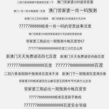
澳门管家婆100谜语答案
二四六香港期期中预测准百度一下
澳门管家婆一肖一码预测
澳门一肖一特今晚预测一百度
新澳门大三巴600图库
澳门管家婆100准谜语今天25年
7777788888精准一肖一码的背景故事没查
澳门管家婆100精准香港谜语今天的谜语香港的谜
管家婆三期必出一期预测今晚百度管67
777777888888888888百度三大巴怎么用
新澳门天天免费谜语四七百度
新澳门天天免费谜语诗曲百度
7777778888888888百度
77777788888888888百度
二四六香港期期中预测准百度准不准
新澳门下一期预测百度潍坊鲁
管家婆100精准谜语怎么解百度五四青年节代表什么生肖
管家婆三期必出一期预测今晚百度管
7777788888888精准百度新手教程
777777888888888888百度安全等级