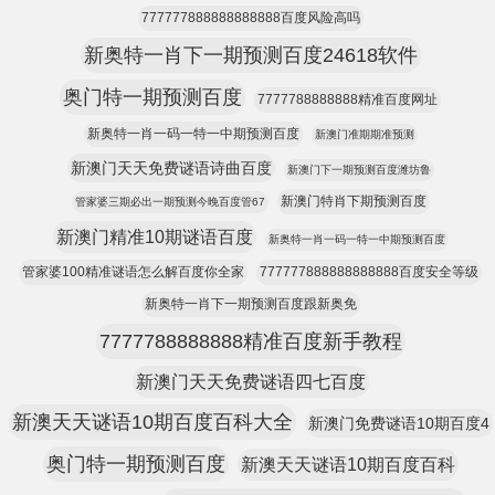
777777888888888888百度风险高吗
新奥特一肖下一期预测百度24618软件
奥门特一期预测百度
7777788888888精准百度网址
新奥特一肖一码一特一中期预测百度
新澳门准期期准预测
新澳门天天免费谜语诗曲百度
新澳门下一期预测百度潍坊鲁
新澳门特肖下期预测百度
管家婆三期必出一期预测今晚百度管67
新澳门精准10期谜语百度
新奥特一肖一码一特一中期预测百度
管家婆100精准谜语怎么解百度你全家
777777888888888888百度安全等级
新奥特一肖下一期预测百度跟新奥免
7777788888888精准百度新手教程
新澳门天天免费谜语四七百度
新澳天天谜语10期百度百科大全
新澳门免费谜语10期百度4
奥门特一期预测百度
新澳天天谜语10期百度百科