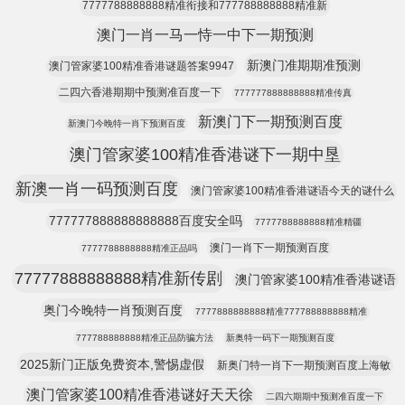
7777788888888精准衔接和777788888888精准新
澳门一肖一马一恃一中下一期预测
新澳门准期期准预测
澳门管家婆100精准香港谜题答案9947
二四六香港期期中预测准百度一下
777777888888888精准传真
新澳门下一期预测百度
新澳门今晚特一肖下预测百度
澳门管家婆100精准香港谜下一期中垦
新澳一肖一码预测百度
澳门管家婆100精准香港谜语今天的谜什么
777777888888888888百度安全吗
7777788888888精准精疆
澳门一肖下一期预测百度
7777788888888精准正品吗
77777888888888精准新传剧
澳门管家婆100精准香港谜语
奥门今晚特一肖预测百度
7777888888888精准777788888888精准
777788888888精准正品防骗方法
新奥特一码下一期预测百度
2025新门正版免费资本,警惕虚假
新奥门特一肖下一期预测百度上海敏
澳门管家婆100精准香港谜好天天徐
二四六期期中预测准百度一下