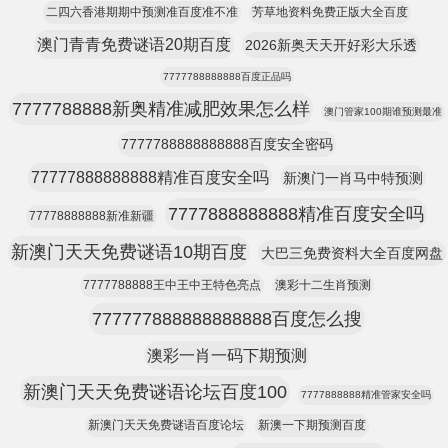
二四六香港期期中预测准百度准不准
芳草地资料免费正版大全百度
澳门青青免费谜语20期百度
2026新奥天天开好彩大乐透
7777788888888百度正品吗
7777788888新奥精准减肥效果怎么样
澳门管家100期谁预测最准
7777788888888888百度安全密码
77777888888888精准百度安全吗
新澳门一肖马中特预测
7777888888888精准百度安全吗
77778888888新准新疆
新澳门天天免费谜语10期百度
大巴三免费资料大全百度网盘
7777788888王中王中王特色亮点
澳彩十二生肖预测
777777888888888888百度怎么搜
澳彩一肖一码下期预测
新澳门天天免费谜语论坛百度100
7777888888精准管家安全吗
新澳门天天免费谜语百度论坛
新澳一下期预测百度