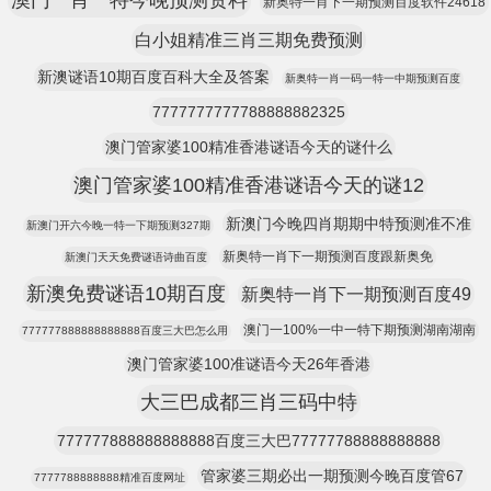
澳门一肖一特今晚预测资料
新奥特一肖下一期预测百度软件24618
白小姐精准三肖三期免费预测
新澳谜语10期百度百科大全及答案
新奥特一肖一码一特一中期预测百度
7777777777788888882325
澳门管家婆100精准香港谜语今天的谜什么
澳门管家婆100精准香港谜语今天的谜12
新澳门今晚四肖期期中特预测准不准
新澳门开六今晚一特一下期预测327期
新奥特一肖下一期预测百度跟新奥免
新澳门天天免费谜语诗曲百度
新澳免费谜语10期百度
新奥特一肖下一期预测百度49
澳门一100%一中一特下期预测湖南湖南
777777888888888888百度三大巴怎么用
澳门管家婆100准谜语今天26年香港
大三巴成都三肖三码中特
777777888888888888百度三大巴77777788888888888
管家婆三期必出一期预测今晚百度管67
7777788888888精准百度网址