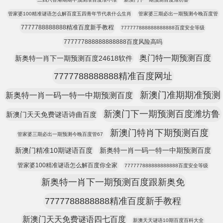
管家婆100精准谜语怎么解百度五四青年节代表什么生肖
管家婆三期必出一期预测今晚百度管
7777788888888精准百度新手教程
777777888888888888百度安全等级
777777888888888888百度风险高吗
奥门特一期预测百度
新奥特一肖下一期预测百度24618软件
7777788888888精准百度网址
新澳门准期期准预测
新奥特一肖一码一特一中期预测百度
新澳门下一期预测百度潍坊鲁
新澳门天天免费谜语诗曲百度
新澳门特肖下期预测百度
管家婆三期必出一期预测今晚百度管67
新澳门精准10期谜语百度
新奥特一肖一码一特一中期预测百度
管家婆100精准谜语怎么解百度你全家
777777888888888888百度安全等级
新奥特一肖下一期预测百度跟新奥免
7777788888888精准百度新手教程
新澳门天天免费谜语四七百度
新澳天天谜语10期百度百科大全