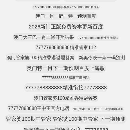
7777788888888精准衔接和777788888888精准新
澳门一肖一码一特一预测百度
2026新门正版免费资本更新百度
澳门大三巴一肖二肖开奖结果
7777888888888精准百度网站
7777788888888精准管家112
澳门管家婆100精准香港谜题答案
新奥今晚一肖一码预测
奥门特一肖下一期预测百度上海敏
7777788888888精准百度网站
7777788888888精准衔接77778888
澳门管家婆100精准香港谜答案
77777888888王中王官方电话
澳门管家一肖一特中下一期预测04期开
管家婆100期中管家 管家婆100期中管家 下一期预测