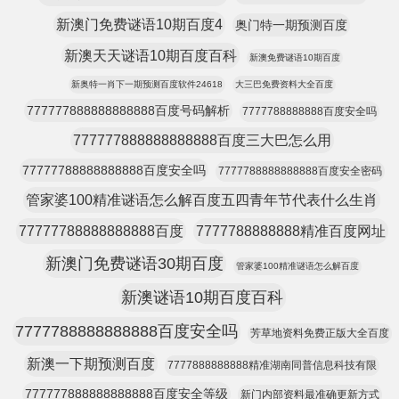
新澳门免费谜语10期百度4
奥门特一期预测百度
新澳天天谜语10期百度百科
新澳免费谜语10期百度
新奥特一肖下一期预测百度软件24618
大三巴免费资料大全百度
777777888888888888百度号码解析
7777788888888百度安全吗
777777888888888888百度三大巴怎么用
77777788888888888百度安全吗
7777788888888888百度安全密码
管家婆100精准谜语怎么解百度五四青年节代表什么生肖
77777788888888888百度
7777788888888精准百度网址
新澳门免费谜语30期百度
管家婆100精准谜语怎么解百度
新澳谜语10期百度百科
7777788888888888百度安全吗
芳草地资料免费正版大全百度
新澳一下期预测百度
7777888888888精准湖南同普信息科技有限
777777888888888888百度安全等级
新门内部资料最准确更新方式