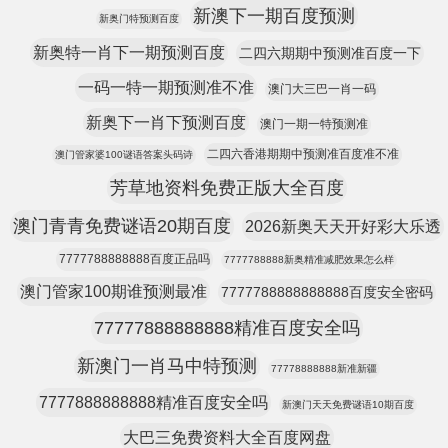
新澳下一期百度预测
新奥门特预测百度
新奥特一肖下一期预测百度
二四六期期中预测准百度一下
一码一特一期预测准不准
澳门大三巴一肖一码
新奥下一肖下预测百度
澳门一期一特预测准
二四六香港期期中预测准百度准不准
澳门管家婆100谜语答案头码诗
芳草地资料免费正版大全百度
澳门青青免费谜语20期百度
2026新奥天天开好彩大乐透
7777788888888百度正品吗
7777788888新奥精准减肥效果怎么样
澳门管家100期谁预测最准
7777788888888888百度安全密码
77777888888888精准百度安全吗
新澳门一肖马中特预测
77778888888新准新疆
7777888888888精准百度安全吗
新澳门天天免费谜语10期百度
大巴三免费资料大全百度网盘