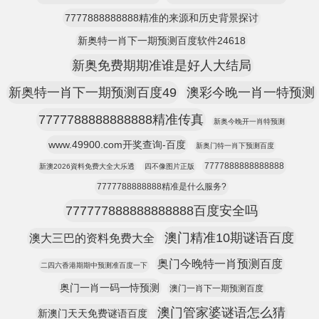
7777888888888精准的来源和历史背景探讨
新奥特一肖下一期预测百度软件24618
新奥免费期期准谁是好人大结局
新奥特一肖下一期预测百度49
澳彩今晚一肖一特预测
7777788888888888精准传真
新奥今晚开一肖特预测
www.49900.com开奖查询-百度
新奥门特一肖下预测百度
7777888888888888
新澳2026資料免费大全大乐透
四不像图片正版
7777788888888精准是什么服务?
777777888888888888百度安全吗
澳门精准10期谜语百度
澳大三巴的资料免费大全
奥门今晚特一肖预测百度
二四六香港期期中预测准百度一下
奥门一肖一码一恃预测
澳门一肖下一期预测百度
澳门管家婆谜语怎么猜
新澳门天天免费谜语百度