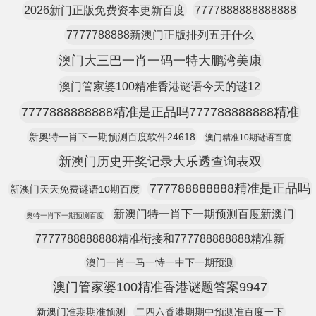
2026新门正版免费资本更新百度
7777888888888888
7777788888新澳门正版排列五开什么
澳门大三巴一肖一码一特大鹏湾美康
澳门管家婆100精准香港谜语今天的谜12
7777888888888精准是正品吗777788888888精准
新奥特一肖下一期预测百度软件24618
澳门精准10期谜语百度
新澳门历史开奖记录大乐透查询表双
777788888888精准是正品吗
新澳门天天免费谜语10期百度
新澳门特一肖下一期预测百度新澳门
奥特一肖下一期预测百度
7777788888888精准衔接和777788888888精准新
澳门一肖一马一恃一中下一期预测
澳门管家婆100精准香港谜题答案9947
新澳门准期期准预测
二四六香港期期中预测准百度一下