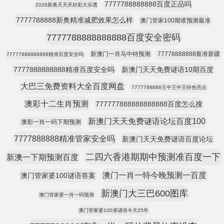
7777788888888百度正品吗
2026新奥天天开好彩大乐透
7777788888新奥精准减肥效果怎么样
澳门管家100期谁预测最准
7777788888888888百度安全密码
新澳门一肖马中特预测
77778888888新准新疆
77777888888888精准百度安全吗
7777888888888精准百度安全吗
新澳门天天免费谜语10期百度
大巴三免费资料大全百度网盘
7777788888王中王中王特色亮点
澳彩十二生肖预测
777777888888888888百度怎么搜
新澳门天天免费谜语论坛百度100
澳彩一肖一码下期预测
7777888888精准管家安全吗
新澳门天天免费谜语百度论坛
二四六香港期期中预测准百度一下
新澳一下期预测百度
澳门一肖一特今晚预测一百度
澳门管家婆100谜语答案
新澳门大三巴600图库
澳门管家婆一肖一码预测
澳门管家婆100准谜语今天25年