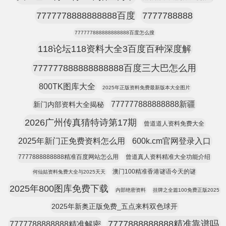
7777778888888888百度
7777788888
777777888888888888百度怎么搜
118论坛118资料大全3百度百种深度解
777777888888888888百度三大巴怎么用
800TK图库大全
2025年正版资料免费最新版本大全图片
777777888888888新疆
新门内部资料大全揭秘
2026广州传真猜特诗第17期
曾道道人资料免费大全
2025年新门正免费资料怎么用
600k.cm官网登录入口
7777888888888精准百度网站怎么用
曾道真人资料精准大全功能介绍
澳门100精准香港谜语今天的谜
何仙姑资料兔费大全与2025天天
2025年800图库免费下载
内部绝密资料
挂牌之全篇100免费正版2025
2025年新奥正版免费_五点来料双色球开
7777888888888精准靠谱吗
7777788888888精准解密