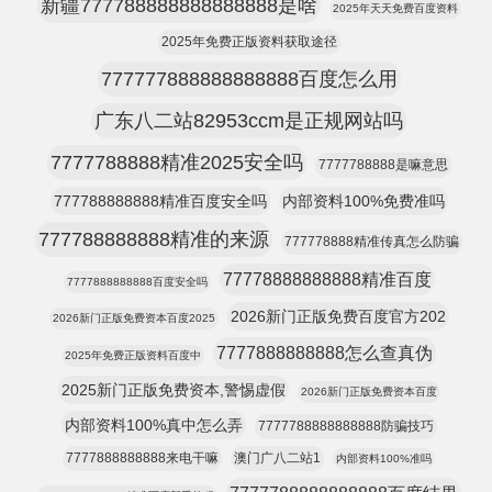
新疆777788888888888888是啥
2025年天天免费百度资料
2025年免费正版资料获取途径
777777888888888888百度怎么用
广东八二站82953ccm是正规网站吗
7777788888精准2025安全吗
7777788888是嘛意思
777788888888精准百度安全吗
内部资料100%免费准吗
777788888888精准的来源
777778888精准传真怎么防骗
77778888888888精准百度
7777888888888百度安全吗
2026新门正版免费百度官方202
2026新门正版免费资本百度2025
7777888888888怎么查真伪
2025年免费正版资料百度中
2025新门正版免费资本,警惕虚假
2026新门正版免费资本百度
内部资料100%真中怎么弄
7777788888888888防骗技巧
7777888888888来电干嘛
澳门广八二站1
内部资料100%准吗