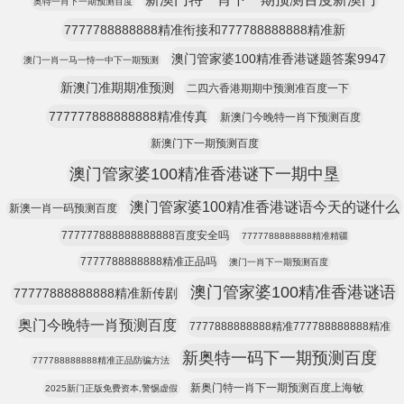
奥特一肖下一期预测百度
7777788888888精准衔接和777788888888精准新
澳门管家婆100精准香港谜题答案9947
澳门一肖一马一恃一中下一期预测
新澳门准期期准预测
二四六香港期期中预测准百度一下
777777888888888精准传真
新澳门今晚特一肖下预测百度
新澳门下一期预测百度
澳门管家婆100精准香港谜下一期中垦
澳门管家婆100精准香港谜语今天的谜什么
新澳一肖一码预测百度
777777888888888888百度安全吗
7777788888888精准精疆
7777788888888精准正品吗
澳门一肖下一期预测百度
澳门管家婆100精准香港谜语
77777888888888精准新传剧
奥门今晚特一肖预测百度
7777888888888精准777788888888精准
新奥特一码下一期预测百度
777788888888精准正品防骗方法
新奥门特一肖下一期预测百度上海敏
2025新门正版免费资本,警惕虚假