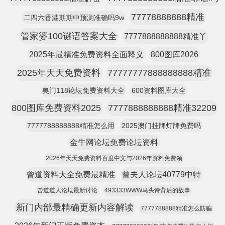
77778888888精准
二四六香港期期中预测准确吗9w
管家婆100谜语答案大全
7777888888888精准丫
2025年最精准免费资料全面释义
800图库2026
2025年天天免费资料
77777777888888888精准
奥门118论坛免费资料大全
600资料图库大全
800图库免费资料2025
7777888888888精准32209
7777788888888精准怎么用
2025澳门挂牌灯牌免费吗
金牛网论坛免费论坛资料
2026年天天免费资料百度中文与2026年资料免费领
曾道资料大全免费最精准
曾夫人论坛40779中特
曾道道人论坛最新讨论
493333WWW马头诗背后的故事
新门内部最精确更新内容解读
7777788888精准怎么防骗