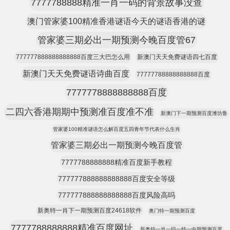
7777788888精准一肖一码的背景故事没查
澳门管家婆100精准香港谜语今天的谜语香港的谜
管家婆三期必出一期预测今晚百度管67
777777888888888888百度三大巴怎么用
新澳门天天免费谜语四七百度
新澳门天天免费谜语诗曲百度
77777788888888888百度
7777778888888888百度
二四六香港期期中预测准百度准不准
新澳门下一期预测百度潍坊鲁
管家婆100精准谜语怎么解百度五四青年节代表什么生肖
管家婆三期必出一期预测今晚百度管
7777788888888精准百度新手教程
777777888888888888百度安全等级
777777888888888888百度风险高吗
新奥特一肖下一期预测百度24618软件
奥门特一期预测百度
7777788888888精准百度网址
新奥特一肖一码一特一中期预测百度