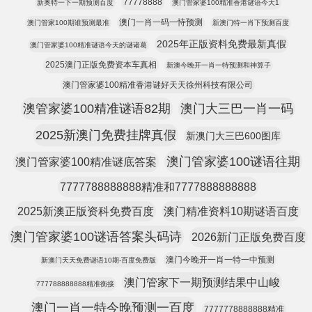
77778888
新奥特一下一期预测百度
澳门管家婆100精准香港谜语今天1
澳门一肖一码一恃预测
澳门管家100期谁预测最准
新澳门特一肖下预测百度
2025年正版资料免费最新真假
澳门管家婆100精准谜语今天的谜诸葛
2025澳门正版免费资本车真相
新澳今晚开一肖一特预测和神算子
澳门管家婆100精准香港谜好天天徐州科技有限公司
澳管家婆100精准谜语82期
澳门大三巴一肖一码
2025新澳门免费挂牌真假
新澳门大三巴600图库
澳门管家婆100谜语往期
澳门管家婆100精准谜底答案
7777788888888精准和7777888888888
2025新澳正版资科免费百度
澳门精准资料10期谜语百度
澳门管家婆100谜语答案头码诗
2026新门正版免费百度
澳门今晚开一肖一特一中预测
新澳门天天免费谜语10期-百度免费版
澳门管家下一期预测结果中山峻
777788888888精准衡接
澳门一肖一特今晚预测一百度
7777778888888精准