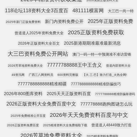
2026免费正版资料大全
118论坛118资料大全3百度百
481111横富网
大三巴一尚一特
2025年正版资料免费
新门内资料免费公开
2025年新门正版免费资料
2025正版资料免费获取
曾道道人2025年资料免费大全
2025新港期期准最准最新消息
2026年正版资料大全百文
大三巴资料免费公开网站
澳门一码一特一中预测准不准访雷锋
77777788888王中王含义
2026芳草地资料免费大全
曾道内部资料大全
49资汛网
广西三八网资料员
600资料完整版
【大.三.巴】致力打造_火热全网!
7777788888888精准精疆
7777888888888精准防骗技巧
2026年800图库资料
2025天天正版资料百度
7777788888精准防骗靠谱吗
2026正版资料大全免费百度中文
777778888跑狗图谜怎么玩
2026年天天免费资料百度与中文
2025年免费精准公开百度
曾道道人48449致力打造
2026正版资料免费百度
2025精准资料大全免费领取下载
2026芳草地免费资料大全
2025精准资料免费领取