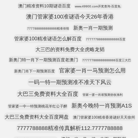
澳门精准资料10期谜语百度
www.49900.com开奖查询-百度免.
澳门管家婆100准谜语今天26年香港
新奥一肖一期预测
7777888888888888精准传情
管家婆100精准谜语怎么解百度
777777888888888888百度
大三巴的资料免费大全虎略龙韬
新奥门特一肖下一期预测百度老澳门
777777888888888888百度三大巴
官家婆一肖一马预测怎么用
新奥门肖下一期预测百度
一码一特一期预测准不准天下风云
大巴三免费资料大全百度
管家一婆一肖谁预测坐收渔利
新奥今晚特一肖预测A1S
管家婆一中一特预测桃花羊红公子醉
大巴三免费资料大全百度网盘
澳门管家婆100精准香港谜好天天徐州
7777788888精准传真解析112.7777788888