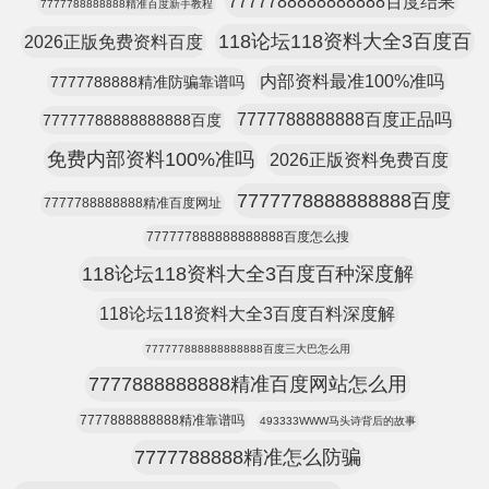
7777788888888888百度结果
7777788888888精准百度新手教程
118论坛118资料大全3百度百
2026正版免费资料百度
内部资料最准100%准吗
7777788888精准防骗靠谱吗
7777788888888百度正品吗
77777788888888888百度
免费内部资料100%准吗
2026正版资料免费百度
7777778888888888百度
7777788888888精准百度网址
777777888888888888百度怎么搜
118论坛118资料大全3百度百种深度解
118论坛118资料大全3百度百料深度解
777777888888888888百度三大巴怎么用
7777888888888精准百度网站怎么用
7777888888888精准靠谱吗
493333WWW马头诗背后的故事
7777788888精准怎么防骗