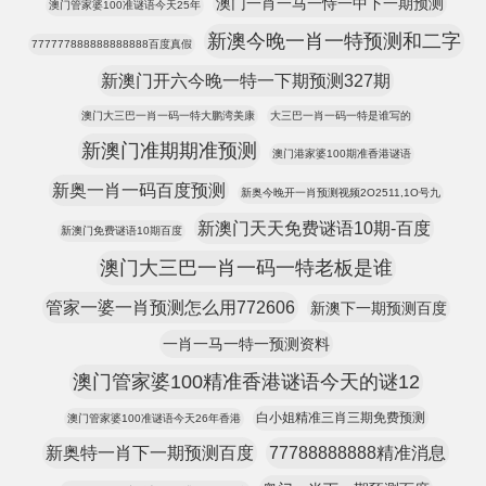
澳门一肖一马一恃一中下一期预测
澳门管家婆100准谜语今天25年
新澳今晚一肖一特预测和二字
777777888888888888百度真假
新澳门开六今晚一特一下期预测327期
澳门大三巴一肖一码一特大鹏湾美康
大三巴一肖一码一特是谁写的
新澳门准期期准预测
澳门港家婆100期准香港谜语
新奥一肖一码百度预测
新奥今晚开一肖预测视频2O2511,1O号九
新澳门天天免费谜语10期-百度
新澳门免费谜语10期百度
澳门大三巴一肖一码一特老板是谁
管家一婆一肖预测怎么用772606
新澳下一期预测百度
一肖一马一特一预测资料
澳门管家婆100精准香港谜语今天的谜12
白小姐精准三肖三期免费预测
澳门管家婆100准谜语今天26年香港
新奥特一肖下一期预测百度
77788888888精准消息