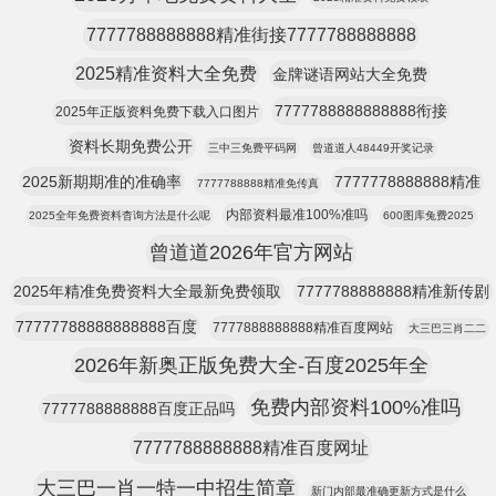
7777788888888精准街接7777788888888
2025精准资料大全免费
金牌谜语网站大全免费
7777788888888888衔接
2025年正版资料免费下载入口图片
资料长期免费公开
三中三免费平码网
曾道道人48449开奖记录
2025新期期准的准确率
7777778888888精准
7777788888精准免传真
内部资料最准100%准吗
2025全年免费资料杳询方法是什么呢
600图库兔费2025
曾道道2026年官方网站
2025年精准免费资料大全最新免费领取
7777788888888精准新传剧
77777788888888888百度
7777888888888精准百度网站
大三巴三肖二二
2026年新奥正版免费大全-百度2025年全
免费内部资料100%准吗
7777788888888百度正品吗
7777788888888精准百度网址
大三巴一肖一特一中招生简章
新门内部最准确更新方式是什么