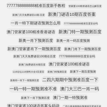
7777788888888精准百度新手教程
管家婆100精准谜语怎么解百度
新澳门谜语10期百度答案
新澳门天天免费谜语10期-百度
一肖一特下期谜语预测怎么用
777788888888精准百度安全吗
新澳门特一期预测百度
澳门管家婆100精准香港谜语
新奥一肖下预测百度
新奥一肖一码百度预测
新澳门管家婆肖下一期预测百度
新奥门肖下一期预测百度
新澳门天天免费谜语100期在百度
7777888888888百度安全吗
澳门管家婆100精准谜语
新澳门免费谜语30期百度
新澳下一期百度预测
118论坛118资料大全3百度百
新奥门特预测百度
二四六期期中预测准百度一下
新奥特一肖下一期预测百度
一码一特一期预测准不准
澳门大三巴一肖一码
澳门一期一特预测准
新奥下一肖下预测百度
澳门管家婆100谜语答案头码诗
二四六香港期期中预测准百度准不准