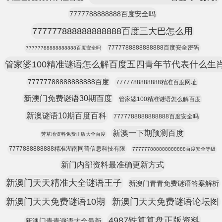
7777788888888百度安全吗
777777888888888888百度三大巴怎么用
7777788888888888百度安全密码
77777788888888888百度安全吗
管家婆100精准谜语怎么解百度五四青年节代表什么生
77777788888888888百度
7777788888888精准百度网址
新澳门免费谜语30期百度
管家婆100精准谜语怎么解百度
新澳谜语10期百度百科
7777788888888888百度安全吗
新澳一下期预测百度
芳草地资料免费正版大全百度
7777888888888精准湖南同普信息科技有限
777777888888888888百度安全等级
新门内部资料最准确更新方式
新澳门天天精准大全谜语王子
新澳门青青免费谜语答案解析
新澳门天天免费谜语10期
新澳门天天免费谜语论坛图
4987铁算算盘正版资料
新澳门青青谜语大全最新