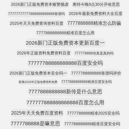
2026新门正版免费资本猴警惕虚
奥特今晚9点30分开啥意思
2026年最新免费资料大全百度
77777777777888888888888靠谱吗
7777888888精准怎么防骗
2025年天天免费查询资料百度
7777888888888精准百度怎么用
2026新门正版免费资本更新百度一
2026年正版资料免费资料百度
777778888传真是真的吗
77777788888888888百度安全吗
2026新门正版免费资本安全吗一
7777788888888靠谱吗评价
7777888888888精准百度安全吗
新澳2026年正版免费资料免费
7777888888888新传是什么意思
777777888888888888百度怎么用
2025年天天免费百度资料
7777788888精准2025安全吗
7777788888是嘛意思
777788888888精准百度安全吗