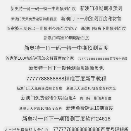
新澳门准期期准预测
新奥特一肖一码一特一中期预测百度
新澳门下一期预测百度潍坊鲁
新澳门天天免费谜语诗曲百度
管家婆三期必出一期预测今晚百度管67
新澳门特肖下期预测百度
新澳门精准10期谜语百度
新奥特一肖一码一特一中期预测百度
管家婆100精准谜语怎么解百度你全家
777777888888888888百度安全等级
新奥特一肖下一期预测百度跟新奥免
7777788888888精准百度新手教程
新澳门天天免费谜语四七百度
新澳天天谜语10期百度百科大全
新澳门免费谜语10期百度4
奥门特一期预测百度
新澳免费谜语10期百度
新澳天天谜语10期百度百科
新奥特一肖下一期预测百度软件24618
777777888888888888百度号码解析
大三巴免费资料大全百度