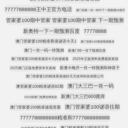
77777888888王中王官方电话
澳门管家一肖一特中下一期预测04期开
管家婆100期中管家 管家婆100期中管家 下一期预测
新奥特一下一期预测百度
77778888
澳门管家婆100精准香港谜语今天1
澳门管家100期谁预测最准
澳门一肖一码一恃预测
新澳门特一肖下预测百度
澳门管家婆100精准谜语今天的谜诸葛
2025年正版资料免费最新真假
新澳今晚开一肖一特预测和神算子
2025澳门正版免费资本车真相
澳门管家婆100精准香港谜好天天徐州科技有限公司
澳门大三巴一肖一码
澳管家婆100精准谜语82期
新澳门大三巴600图库
2025新澳门免费挂牌真假
澳门管家婆100谜语往期
澳门管家婆100精准谜底答案
7777788888888精准和7777888888888
澳门精准资料10期谜语百度