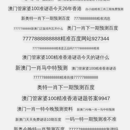
澳门管家婆100准谜语今天26年香港
白小姐精准三肖三期免费预测
新奥特一肖下一期预测百度
77788888888精准消息
奥门一肖下一期预测百度
7777788888新澳门正版排列五开什么
7777888888888精准百度网站927344
7777888888888精准是正品吗777788888888精准
澳门管家婆100精准香港谜语今天的谜什么
新澳门一肖马中特预测
澳门管家婆100精准香港谜语
7777788888888精准街接777778888888
奥特一肖下一期预测百度
澳门管家婆100精准香港谜题答案9947
澳门一肖一特今晚预测资料
新澳门今晚一肖一马中特预测
一码一特一期预测准不准
新澳门天天免费谜语10期百度
新奥今晚特一肖预测百度
7777788888888888靠谱吗