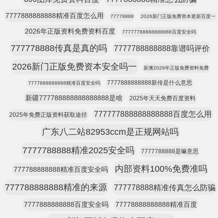
7777888888888精准百度怎么用
77778888
2026新门正版免费资本更新百度一
2026年正版资料免费资料百度
77777788888888888百度安全吗
777778888传真是真的吗
7777788888888靠谱吗评价
2026新门正版免费资本安全吗一
新澳2026年正版免费资料免费
7777888888888新传是什么意思
7777888888888精准百度安全吗
新疆777788888888888888是啥
2025年天天免费百度资料
777777888888888888百度怎么用
2025年免费正版资料获取途径
广东八二站82953ccm是正规网站吗
7777788888精准2025安全吗
7777788888是嘛意思
内部资料100%免费准吗
777788888888精准百度安全吗
777788888888精准的来源
777778888精准传真怎么防骗
7777888888888百度安全吗
77778888888888精准百度