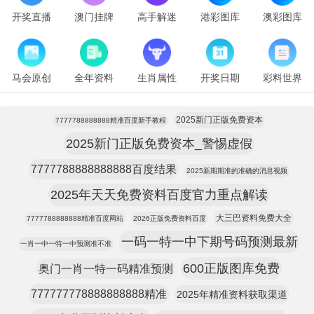
开奖直播
澳门挂牌
高手解迷
港彩图库
澳彩图库
马会原创
全年资料
生肖属性
开奖日期
彩料世界
2025新门正版免费资本
7777788888888精准百度新手教程
2025新门正版免费资本_警惕虚假
7777788888888888百度结果
2025新期期准的准确的消息视频
2025年天天免费资料百度官力重点解读
大三巴资料免费大全
7777788888888精准百度网站
2026正版免费资料百度
一码一特一中下期号码预测最新
一肖一中一特一中预测准不准
600正版图库免费
奥门一肖一特一码精准预测
777777778888888888精准
2025年精准资料获取渠道