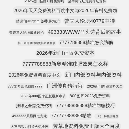
2025澳门挂牌灯牌免费吗
金牛网论坛免费论坛资料
2026年天天免费资料百度中文与2026年资料免费领
曾夫人论坛40779中特
曾道资料大全免费最精准
493333WWW马头诗背后的故事
曾道道人论坛最新讨论
7777788888精准怎么防骗
新门内部最精确更新内容解读
2026年新门正版免费资本
7777788888新奥精准减肥效果怎么样
新门内部资料与内部资料
2026年免费资料百度中文
广洲传真猜特诗
777米奇四色眼影7777
2026新门内部资料大全
800图库2026免费资料
2026年800图库正版最新章节
777788888888精准防骗技巧
挂牌之全篇免费资料
777777888888精准
4933333凤凰网之九龙
一码一特预测免费
芳草地资料免费正版大全百度
大三巴致力打造火热全网