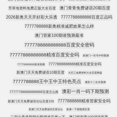
澳门青青免费谜语20期百度
芳草地资料免费正版大全百度
2026新奥天天开好彩大乐透
7777788888888百度正品吗
7777788888新奥精准减肥效果怎么样
澳门管家100期谁预测最准
7777788888888888百度安全密码
77777888888888精准百度安全吗
新澳门一肖马中特预测
7777888888888精准百度安全吗
77778888888新准新疆
新澳门天天免费谜语10期百度
大巴三免费资料大全百度网盘
7777788888王中王中王特色亮点
澳彩十二生肖预测
澳彩一肖一码下期预测
777777888888888888百度怎么搜
7777888888精准管家安全吗
新澳门天天免费谜语论坛百度100
新澳门天天免费谜语百度论坛
新澳一下期预测百度