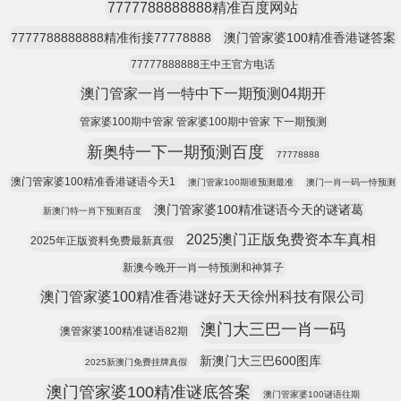
7777788888888精准百度网站
7777788888888精准衔接77778888
澳门管家婆100精准香港谜答案
77777888888王中王官方电话
澳门管家一肖一特中下一期预测04期开
管家婆100期中管家 管家婆100期中管家 下一期预测
新奥特一下一期预测百度
77778888
澳门管家婆100精准香港谜语今天1
澳门管家100期谁预测最准
澳门一肖一码一恃预测
澳门管家婆100精准谜语今天的谜诸葛
新澳门特一肖下预测百度
2025澳门正版免费资本车真相
2025年正版资料免费最新真假
新澳今晚开一肖一特预测和神算子
澳门管家婆100精准香港谜好天天徐州科技有限公司
澳门大三巴一肖一码
澳管家婆100精准谜语82期
新澳门大三巴600图库
2025新澳门免费挂牌真假
澳门管家婆100精准谜底答案
澳门管家婆100谜语往期