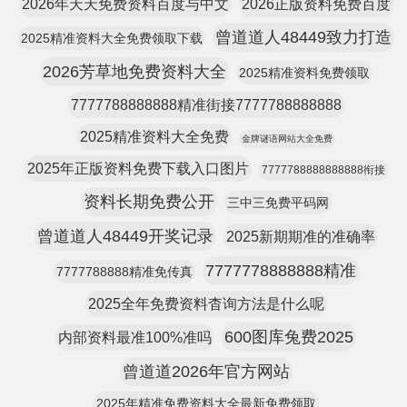
2026年天天免费资料百度与中文
2026正版资料免费百度
曾道道人48449致力打造
2025精准资料大全免费领取下载
2026芳草地免费资料大全
2025精准资料免费领取
7777788888888精准街接7777788888888
2025精准资料大全免费
金牌谜语网站大全免费
2025年正版资料免费下载入口图片
7777788888888888衔接
资料长期免费公开
三中三免费平码网
曾道道人48449开奖记录
2025新期期准的准确率
7777778888888精准
7777788888精准免传真
2025全年免费资料杳询方法是什么呢
600图库兔费2025
内部资料最准100%准吗
曾道道2026年官方网站
2025年精准免费资料大全最新免费领取