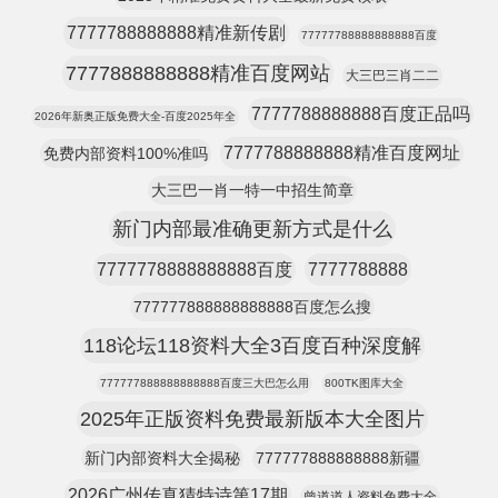
7777788888888精准新传剧
77777788888888888百度
7777888888888精准百度网站
大三巴三肖二二
7777788888888百度正品吗
2026年新奥正版免费大全-百度2025年全
7777788888888精准百度网址
免费内部资料100%准吗
大三巴一肖一特一中招生简章
新门内部最准确更新方式是什么
7777778888888888百度
7777788888
777777888888888888百度怎么搜
118论坛118资料大全3百度百种深度解
777777888888888888百度三大巴怎么用
800TK图库大全
2025年正版资料免费最新版本大全图片
新门内部资料大全揭秘
777777888888888新疆
2026广州传真猜特诗第17期
曾道道人资料免费大全