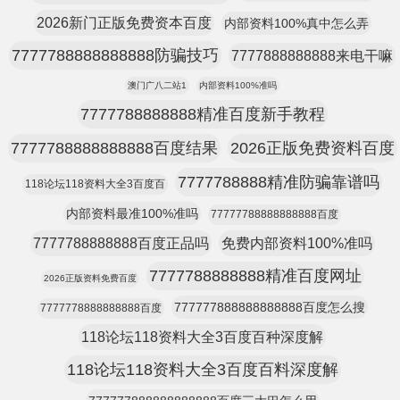
2026新门正版免费资本百度
内部资料100%真中怎么弄
7777788888888888防骗技巧
7777888888888来电干嘛
澳门广八二站1
内部资料100%准吗
7777788888888精准百度新手教程
7777788888888888百度结果
2026正版免费资料百度
7777788888精准防骗靠谱吗
118论坛118资料大全3百度百
内部资料最准100%准吗
77777788888888888百度
7777788888888百度正品吗
免费内部资料100%准吗
7777788888888精准百度网址
2026正版资料免费百度
777777888888888888百度怎么搜
7777778888888888百度
118论坛118资料大全3百度百种深度解
118论坛118资料大全3百度百料深度解