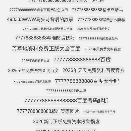
777777888888888888百度三大巴怎么用
7777888888888精准靠谱吗
7777888888888精准百度网站怎么用
493333WWW马头诗背后的故事
7777788888精准怎么防骗
7777788888新奥精准减肥效果怎么样
2026年免费资料百度中文
777788888888精准防骗技巧
777788888888精准是正品吗
芳草地资料免费正版大全百度
2025年天免费资料百度
7777788888888888百度
2026年免费资料百度
2026年天天免费资料百度官方
2026全年免费资料查询百度
7777788888888百度安全吗
7777788888888百度靠谱吗
77778888888精准正品吗
777777888888888888百度号码解析
7777788888888精准管家图片
一码一特一期预测准不准
2026新门正版免费资本猴警惕虚