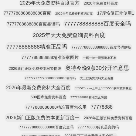
2025年天免费资料百度官方
2026年免费资料百度
7777788888888888百度
17库恢复正常使用1
2026全年免费资料查询百度
7777788888888百度安全吗
7777788888888百度靠谱吗
2025年天天免费查询资料百度
77778888888精准正品吗
777777888888888888百度号码解析
7777788888888精准管家图片
一码一特一期预测准不准
奥特今晚9点30分开啥意思
2026新门正版免费资本猴警惕虚
77777777777888888888888靠谱吗
大三巴免费资料大全百度
2026年最新免费资料大全百度
555525oom王中王5555555的寓意和象征
600图库免费资料百度
7777888888精准怎么防骗
77778888
7777888888888精准百度怎么用
2026新门正版免费资本更新百度一
2026年正版资料免费资料百度
77777788888888888百度安全吗
777778888传真是真的吗