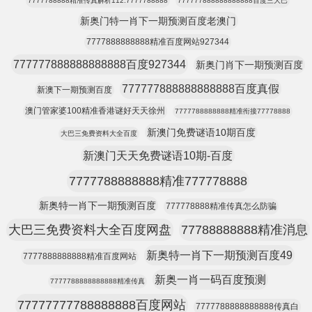
7777788888精准传真解析112.7777788888
777777888888888888百度三大巴
新奥门特一肖下一期预测百度老澳门
7777888888888精准百度网站927344
777777888888888888百度927344
新奥门肖下一期预测百度
777777888888888888百度真假
新澳下一期预测百度
澳门管家婆100精准香港谜好天天徐州
7777788888888精准衔接77778888
新澳门免费谜语10期百度
大巴三免费资料大全百度
新澳门天天免费谜语10期-百度
7777788888888精准777778888
新奥特一肖下一期预测百度
777778888精准传真怎么防骗
大巴三免费资料大全百度网盘
77788888888精准消息
新奥特一肖下一期预测百度49
7777888888888精准百度网站
新奥一肖一码百度预测
7777788888888888精准传真
77777777788888888百度网站
7777788888888888传真白