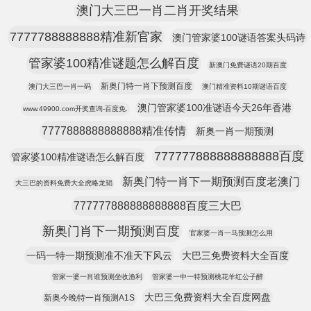
澳门大三巴一肖二肖开奖结果
7777788888888精准新官家
澳门管家婆100谜语答案头码诗
管家婆100精准谜题怎么解百度
新澳门免费谜语20期百度
新奥门特一肖下预测百度
澳门大三巴一肖一码
澳门精准资料10期谜语百度
澳门管家婆100准谜语今天26年香港
www.49900.com开奖查询-百度免.
7777888888888888精准传情
新奥一肖一期预测
777777888888888888百度
管家婆100精准谜语怎么解百度
新奥门特一肖下一期预测百度老澳门
大三巴的资料免费大全虎略龙韬
777777888888888888百度三大巴
新奥门肖下一期预测百度
官家婆一肖一马预测怎么用
一码一特一期预测准不准天下风云
大巴三免费资料大全百度
管家一婆一肖谁预测坐收渔利
管家婆一中一特预测桃花羊红公子醉
大巴三免费资料大全百度网盘
新奥今晚特一肖预测A1S