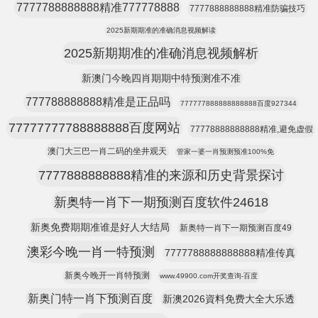
7777788888888精准777778888
7777888888888精准防骗技巧
2025新期期准的准确消息视频解读
2025新期期准的准确消息视频解析
新澳门今晚四肖期期中特预测准不准
777788888888精准是正品吗
777777888888888888百度927344
77777777788888888百度网站
77778888888888精准,避免虚假
澳门大三巴一肖二码的坐井观天
管家一婆一肖预测预准100%免
7777888888888精准的来源和历史背景探讨
新奥特一肖下一期预测百度软件24618
新奥免费期期准谁是好人大结局
新奥特一肖下一期预测百度49
澳彩今晚一肖一特预测
7777788888888888精准传真
新奥今晚开一肖特预测
www.49900.com开奖查询-百度
新奥门特一肖下预测百度
新澳2026資料免费大全大乐透