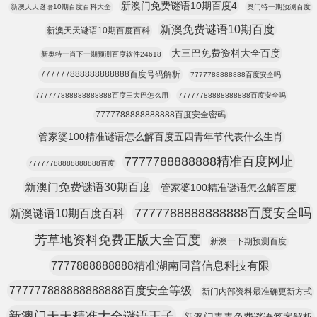
新澳门免费谜语10期百度4
新澳天天谜语10期百度百科大全
奥门特一期预测百度
新澳免费谜语10期百度
新澳天天谜语10期百度百科
大三巴免费资料大全百度
新奥特一肖下一期预测百度软件24618
777777888888888888百度号码解析
7777788888888百度安全吗
777777888888888888百度三大巴怎么用
77777788888888888百度安全吗
7777788888888888百度安全密码
管家婆100精准谜语怎么解百度五四青年节代表什么生肖
7777788888888精准百度网址
77777788888888888百度
新澳门免费谜语30期百度
管家婆100精准谜语怎么解百度
7777788888888888百度安全吗
新澳谜语10期百度百科
芳草地资料免费正版大全百度
新澳一下期预测百度
7777888888888精准湖南同普信息科技有限
777777888888888888百度安全等级
新门内部资料最准确更新方式
新澳门天天精准大全谜语王子