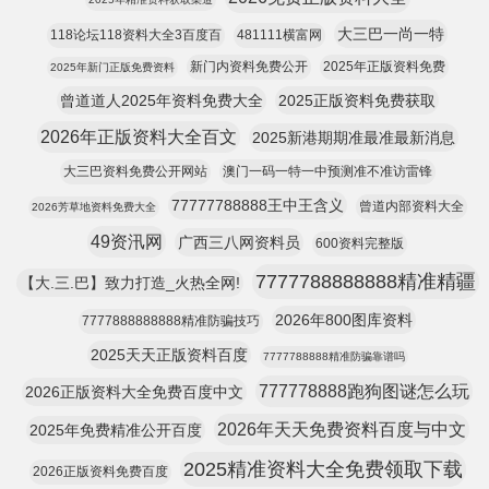
大三巴一尚一特
118论坛118资料大全3百度百
481111横富网
新门内资料免费公开
2025年正版资料免费
2025年新门正版免费资料
曾道道人2025年资料免费大全
2025正版资料免费获取
2026年正版资料大全百文
2025新港期期准最准最新消息
大三巴资料免费公开网站
澳门一码一特一中预测准不准访雷锋
77777788888王中王含义
曾道内部资料大全
2026芳草地资料免费大全
49资汛网
广西三八网资料员
600资料完整版
7777788888888精准精疆
【大.三.巴】致力打造_火热全网!
2026年800图库资料
7777888888888精准防骗技巧
2025天天正版资料百度
7777788888精准防骗靠谱吗
777778888跑狗图谜怎么玩
2026正版资料大全免费百度中文
2026年天天免费资料百度与中文
2025年免费精准公开百度
2025精准资料大全免费领取下载
2026正版资料免费百度