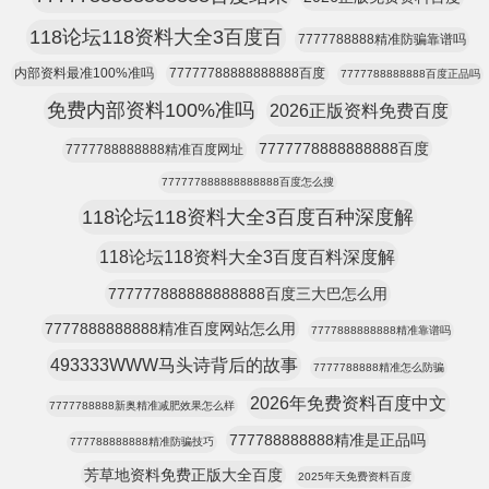
118论坛118资料大全3百度百
7777788888精准防骗靠谱吗
内部资料最准100%准吗
77777788888888888百度
7777788888888百度正品吗
免费内部资料100%准吗
2026正版资料免费百度
7777778888888888百度
7777788888888精准百度网址
777777888888888888百度怎么搜
118论坛118资料大全3百度百种深度解
118论坛118资料大全3百度百料深度解
777777888888888888百度三大巴怎么用
7777888888888精准百度网站怎么用
7777888888888精准靠谱吗
493333WWW马头诗背后的故事
7777788888精准怎么防骗
2026年免费资料百度中文
7777788888新奥精准减肥效果怎么样
777788888888精准是正品吗
777788888888精准防骗技巧
芳草地资料免费正版大全百度
2025年天免费资料百度