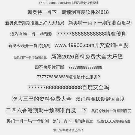
7777888888888精准的来源和历史背景探讨
新奥特一肖下一期预测百度软件24618
新奥特一肖下一期预测百度49
新奥免费期期准谁是好人大结局
7777788888888888精准传真
澳彩今晚一肖一特预测
www.49900.com开奖查询-百度
新奥今晚开一肖特预测
新澳2026資料免费大全大乐透
新奥门特一肖下预测百度
四不像图片正版
7777888888888888
7777788888888精准是什么服务?
777777888888888888百度安全吗
澳大三巴的资料免费大全
澳门精准10期谜语百度
二四六香港期期中预测准百度一下
奥门今晚特一肖预测百度
奥门一肖一码一恃预测
澳门一肖下一期预测百度
新澳门天天免费谜语百度
澳门管家婆谜语怎么猜