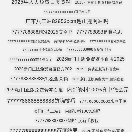
2025年天天免费百度资料
2025年免费正版资料获取途径
777777888888888888百度怎么用
广东八二站82953ccm是正规网站吗
7777788888精准2025安全吗
7777788888是嘛意思
777788888888精准百度安全吗
内部资料100%免费准吗
777788888888精准的来源
7777888888888百度安全吗
777778888精准传真怎么防骗
2026新门正版免费资本百度2025
77778888888888精准百度
2026新门正版免费百度官方202
2025年免费正版资料百度中
7777888888888怎么查真伪
2025新门正版免费资本,警惕虚假
内部资料100%真中怎么弄
2026新门正版免费资本百度
7777788888888888防骗技巧
7777888888888来电干嘛
澳门广八二站1
内部资料100%准吗
7777788888888精准百度新手教程
7777788888888888百度结果
2026正版免费资料百度