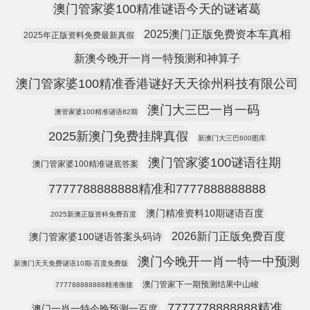
澳门管家婆100精准谜语今天的谜诸葛
2025澳门正版免费资本车真相
2025年正版资料免费最新真假
新澳今晚开一肖一特预测和神算子
澳门管家婆100精准香港谜好天天徐州科技有限公司
澳门大三巴一肖一码
澳管家婆100精准谜语82期
2025新澳门免费挂牌真假
新澳门大三巴600图库
澳门管家婆100谜语往期
澳门管家婆100精准谜底答案
7777788888888精准和7777888888888
澳门精准资料10期谜语百度
2025新澳正版资科免费百度
2026新门正版免费百度
澳门管家婆100谜语答案头码诗
澳门今晚开一肖一特一中预测
新澳门天天免费谜语10期-百度免费版
澳门管家下一期预测结果中山峻
777788888888精准衡接
7777778888888精准
澳门一肖一特今晚预测一百度