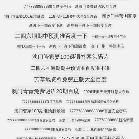
7777888888888百度安全吗
新澳门免费谜语30期百度
新奥门特预测百度
澳门管家婆100精准谜语
118论坛118资料大全3百度百
新澳下一期百度预测
新奥特一肖下一期预测百度
二四六期期中预测准百度一下
一码一特一期预测准不准
新奥下一肖下预测百度
澳门一期一特预测准
澳门大三巴一肖一码
澳门管家婆100谜语答案头码诗
二四六香港期期中预测准百度准不准
芳草地资料免费正版大全百度
澳门青青免费谜语20期百度
2026新奥天天开好彩大乐透
7777788888888百度正品吗
7777788888新奥精准减肥效果怎么样
澳门管家100期谁预测最准
7777788888888888百度安全密码
77778888888新准新疆
77777888888888精准百度安全吗
新澳门一肖马中特预测
7777888888888精准百度安全吗
新澳门天天免费谜语10期百度
7777788888王中王中王特色亮点
大巴三免费资料大全百度网盘