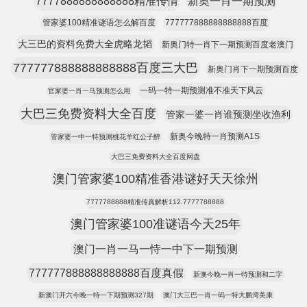
7777888888888888精准传情
新奥一肖一期预测
管家婆100精准谜语怎么解百度
777777888888888888百度
大三巴的资料免费大全虎略龙韬
新奥门特一肖下一期预测百度老澳门
777777888888888888百度三大巴
新奥门肖下一期预测百度
一码一特一期预测准不准天下风云
官家婆一肖一马预测怎么用
大巴三免费资料大全百度
管家一婆一肖谁预测坐收渔利
新奥今晚特一肖预测A1S
管家婆一中一特预测桃花羊红公子醉
大巴三免费资料大全百度网盘
澳门管家婆100精准香港谜好天天徐州
7777788888精准传真解析112.7777788888
澳门管家婆100准谜语今天25年
澳门一肖一马一恃一中下一期预测
777777888888888888百度真假
新澳今晚一肖一特预测和二字
新澳门开六今晚一特一下期预测327期
澳门大三巴一肖一码一特大鹏湾美康