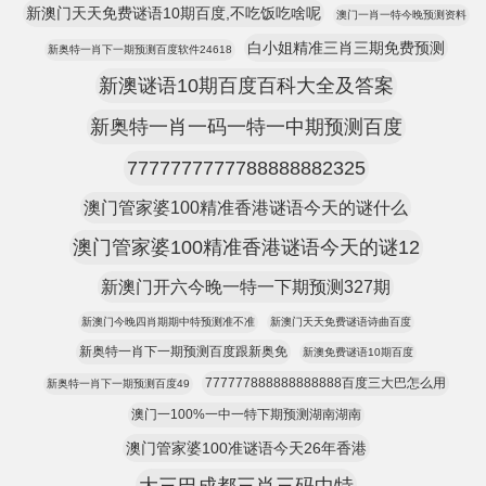
新澳门天天免费谜语10期百度,不吃饭吃啥呢
澳门一肖一特今晚预测资料
白小姐精准三肖三期免费预测
新奥特一肖下一期预测百度软件24618
新澳谜语10期百度百科大全及答案
新奥特一肖一码一特一中期预测百度
7777777777788888882325
澳门管家婆100精准香港谜语今天的谜什么
澳门管家婆100精准香港谜语今天的谜12
新澳门开六今晚一特一下期预测327期
新澳门今晚四肖期期中特预测准不准
新澳门天天免费谜语诗曲百度
新奥特一肖下一期预测百度跟新奥免
新澳免费谜语10期百度
777777888888888888百度三大巴怎么用
新奥特一肖下一期预测百度49
澳门一100%一中一特下期预测湖南湖南
澳门管家婆100准谜语今天26年香港