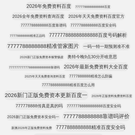
2026年免费资料百度
7777788888888888百度
2026全年免费资料查询百度
2026年天天免费资料百度官方
7777788888888百度靠谱吗
7777788888888百度安全吗
777777888888888888百度号码解析
77778888888精准正品吗
7777788888888精准管家图片
一码一特一期预测准不准
奥特今晚9点30分开啥意思
2026新门正版免费资本猴警惕虚
2026年最新免费资料大全百度
77777777777888888888888靠谱吗
7777888888精准怎么防骗
2025年天天免费查询资料百度
7777888888888精准百度怎么用
2026新门正版免费资本更新百度一
2026年正版资料免费资料百度
777778888传真是真的吗
77777788888888888百度安全吗
7777788888888靠谱吗评价
2026新门正版免费资本安全吗一
7777888888888精准百度安全吗
新澳2026年正版免费资料免费