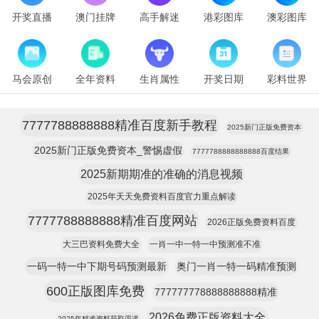
开奖直播
澳门挂牌
高手解迷
港彩图库
澳彩图库
马会原创
全年资料
生肖属性
开奖日期
彩料世界
7777788888888精准百度新手教程
2025新门正版免费资本
2025新门正版免费资本_警惕虚假
7777788888888888百度结果
2025新期期准的准确的消息视频
2025年天天免费资料百度官力重点解读
7777788888888精准百度网站
2026正版免费资料百度
大三巴资料免费大全
一肖一中一特一中预测准不准
一码一特一中下期号码预测最新
奥门一肖一特一码精准预测
600正版图库免费
777777778888888888精准
2026免费正版资料大全
2025年精准资料获取渠道