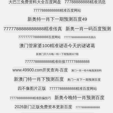
大巴三免费资料大全百度网盘
77788888888精准消息
7777888888888精准百度网站
新奥特一肖下一期预测百度49
7777788888888888精准传真
新奥一肖一码百度预测
77777777788888888百度网站
7777788888888888传真白
澳门管家婆100精准谜语今天的谜诸葛
新澳门开六今晚一特一下期预测327期
7777788888888精准街接777778888888
www.49900.com开奖查询-百度
澳门一肖一特今晚预测资料
新澳门特一肖下预测百度
奥门一肖下一期预测百度
四不像图片正版
7777788888888精准百度网站
新奥今晚特一肖预测百度
7777888888888精准防骗技巧
2026新门正版免费资本更新百度
7777888888888888