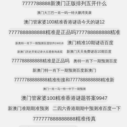
7777788888新澳门正版排列五开什么
澳门大三巴一肖一码一特大鹏湾美康
澳门管家婆100精准香港谜语今天的谜12
7777888888888精准是正品吗777788888888精准
澳门精准10期谜语百度
新奥特一肖下一期预测百度软件24618
新澳门天天免费谜语10期百度
新澳门历史开奖记录大乐透查询表双
777788888888精准是正品吗
奥特一肖下一期预测百度
新澳门特一肖下一期预测百度新澳门
7777788888888精准衔接和777788888888精准新
澳门一肖一马一恃一中下一期预测
澳门管家婆100精准香港谜题答案9947
新澳门准期期准预测
二四六香港期期中预测准百度一下
777777888888888精准传真