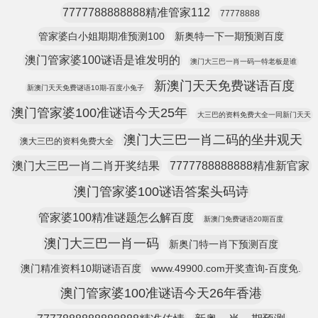
7777788888888精准管家112
77778888
管家婆白小姐期期准预测100
新奥特一下一期预测百度
澳门管家婆100谜语是谁发明的
澳门大三巴一肖一码一特老板是谁
新澳门天天免费谜语百度
新澳门天天免费谜语10期-百度小兔子
澳门管家婆100准谜语今天25年
大三巴的资料免费大全一同新门天天
澳门大三巴一肖二码的坐井观天
澳大三巴的资料免费大全
澳门大三巴一肖二肖开奖结果
7777788888888精准新官家
澳门管家婆100谜语答案头码诗
管家婆100精准谜题怎么解百度
新澳门免费谜语20期百度
澳门大三巴一肖一码
新奥门特一肖下预测百度
澳门精准资料10期谜语百度
www.49900.com开奖查询-百度免.
澳门管家婆100准谜语今天26年香港