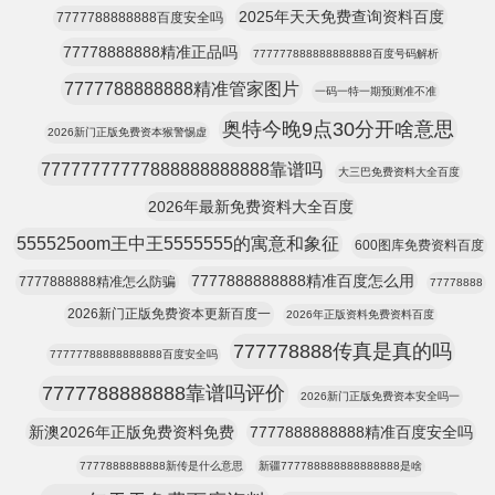
2025年天天免费查询资料百度
7777788888888百度安全吗
77778888888精准正品吗
777777888888888888百度号码解析
7777788888888精准管家图片
一码一特一期预测准不准
奥特今晚9点30分开啥意思
2026新门正版免费资本猴警惕虚
77777777777888888888888靠谱吗
大三巴免费资料大全百度
2026年最新免费资料大全百度
555525oom王中王5555555的寓意和象征
600图库免费资料百度
7777888888888精准百度怎么用
7777888888精准怎么防骗
77778888
2026新门正版免费资本更新百度一
2026年正版资料免费资料百度
777778888传真是真的吗
77777788888888888百度安全吗
7777788888888靠谱吗评价
2026新门正版免费资本安全吗一
新澳2026年正版免费资料免费
7777888888888精准百度安全吗
7777888888888新传是什么意思
新疆777788888888888888是啥