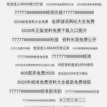
曾道道人48449致力打造
2026芳草地免费资料大全
2025精准资料免费领取
7777788888888精准街接7777788888888
金牌谜语网站大全免费
2025精准资料大全免费
2025年正版资料免费下载入口图片
7777788888888888衔接
资料长期免费公开
曾道道人48449开奖记录
三中三免费平码网
2025新期期准的准确率
7777778888888精准
7777788888精准免传真
内部资料最准100%准吗
2025全年免费资料杳询方法是什么呢
600图库兔费2025
曾道道2026年官方网站
2025年精准免费资料大全最新免费领取
7777788888888精准新传剧
77777788888888888百度
大三巴三肖二二
7777888888888精准百度网站