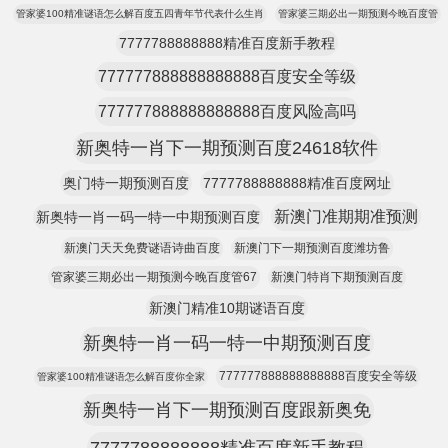
管家婆100精准谜语怎么解百度五四青年节代表什么生肖
管家婆三期必出一期预测今晚百度管
7777788888888精准百度新手教程
777777888888888888百度安全等级
777777888888888888百度风险高吗
新奥特一肖下一期预测百度24618软件
奥门特一期预测百度
7777788888888精准百度网址
新澳门准期期准预测
新奥特一肖一码一特一中期预测百度
新澳门天天免费谜语诗曲百度
新澳门下一期预测百度潍坊鲁
管家婆三期必出一期预测今晚百度管67
新澳门特肖下期预测百度
新澳门精准10期谜语百度
新奥特一肖一码一特一中期预测百度
777777888888888888百度安全等级
管家婆100精准谜语怎么解百度你全家
新奥特一肖下一期预测百度跟新奥免