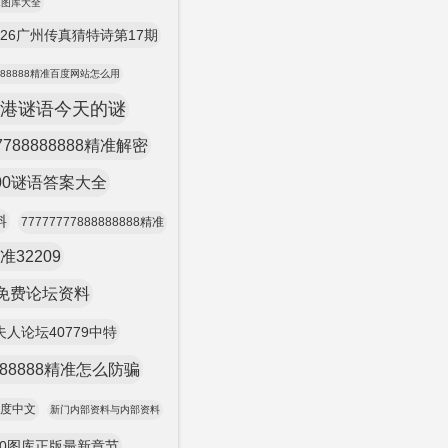
TK图库大全
026广州传真猜特诗第17期
8888888精准百度网站怎么用
香港谜语今天的谜
7788888888精准解密
00谜语答案大全
料
77777777888888888精准
精准32209
免费论坛资料
夫人论坛40779中特
788888精准怎么防骗
百度中文
新门内部资料与内部资料
800图库正版最新章节