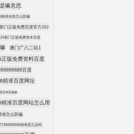
88是嘛意思
888精准传真怎么防骗
26新门正版免费百度官方202
026新门正版免费资本百度
干嘛
澳门广八二站1
26正版免费资料百度
888888888百度
8888精准百度网址
百度百种深度解
8888精准百度网站怎么用
88精准怎么防骗
77788888888精准是正品吗