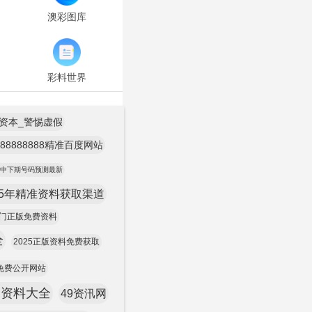
澳彩图库
彩料世界
费资本_警惕虚假
788888888精准百度网站
中下期号码预测最新
25年精准资料获取渠道
新门正版免费资料
全
2025正版资料免费获取
免费公开网站
部资料大全
49资汛网