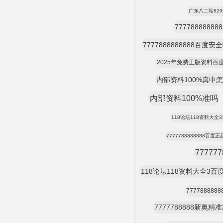
广东八二站829
777788888
7777888888888百度安
2025年免费正版资料百
内部资料100%真中
内部资料100%准吗
118论坛118资料大全
7777788888888百度正
77777
118论坛118资料大全3
77778888
7777788888新奥