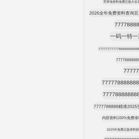
芳草地资料免费正版大全
2026全年免费资料查询百
777788
一码一特一
77777777777888888888
77778888
777
777778888
777788888
7777788888精准202
内部资料100%免费准
2025年免费正版资料