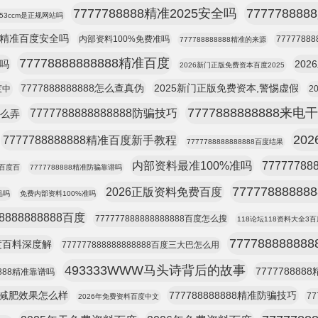
7777788888精准2025安全吗
77777888
53ccm是正规网站吗
888精准百度安全吗
内部资料100%免费准吗
777778
777788888888精准的来源
77778888888888精准百度
全吗
20
2026新门正版免费资本百度2025
7777888888888怎么查真伪
2025新门正版免费资本,警惕虚假
度中
2
7777888888888来电
7777788888888888防骗技巧
怎么弄
20
7777788888888精准百度新手教程
7777788888888888百度结果
内部资料最准100%准吗
77777788
3百度百
7777788888精准防骗靠谱吗
777778888
2026正版资料免费百度
品吗
免费内部资料100%准吗
78888888888百度
777777888888888888百度怎么搜
118论坛118资料大全3
777788888
百度百料深度解
777777888888888888百度三大巴怎么用
493333WWW马头诗背后的故事
77777888
88888精准靠谱吗
精准减肥效果怎么样
777788888888精准防骗技巧
7
2026年免费资料百度中文