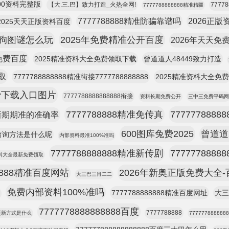
00资料完整版
【大.三.巴】致力打造_火热全网!
7777
7777788888888精准精疆
7777788888精准防骗靠谱吗
2026正
2025天天正版资料百度
8跑狗图谜怎么玩
2025年免费精准公开百度
2026年天天免
免费百度
2025精准资料大全免费领取下载
曾道道人48449致力打造
取
7777788888888精准街接7777788888888
2025精准资料大全免费
费下载入口图片
7777788888888888衔接
资料长期免费公开
三中三免费平码网
7777788888精准免传真
7777778888
5新期期准的准确率
600图库兔费2025
曾道道
料杳询方法是什么呢
内部资料最准100%准吗
7777788888888精准新传剧
7777778888
资料大全最新免费领取
88888精准百度网站
2026年新奥正版免费大全-
大三巴三肖二二
免费内部资料100%准吗
7777788888888精准百度网址
大三
7777778888888888百度
7777788888
更新方式是什么
77777788888