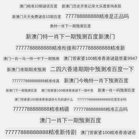
澳门精准10期谜语百度
新澳门历史开奖记录大乐透查询表双
777788888888精准是正品吗
新澳门天天免费谜语10期百度
奥特一肖下一期预测百度
新澳门特一肖下一期预测百度新澳门
7777788888888精准衔接和777788888888精准新
澳门管家婆100精准香港谜题答案9947
澳门一肖一马一恃一中下一期预测
二四六香港期期中预测准百度一下
新澳门准期期准预测
新澳门今晚特一肖下预测百度
777777888888888精准传真
新澳一肖一码预测百度
新澳门下一期预测百度
澳门管家婆100精准香港谜下一期中垦
澳门管家婆100精准香港谜语今天的谜什么
777777888888888888百度安全吗
7777788888888精准精疆
7777788888888精准正品吗
澳门一肖下一期预测百度
77777888888888精准新传剧
澳门管家婆100精准香港谜语