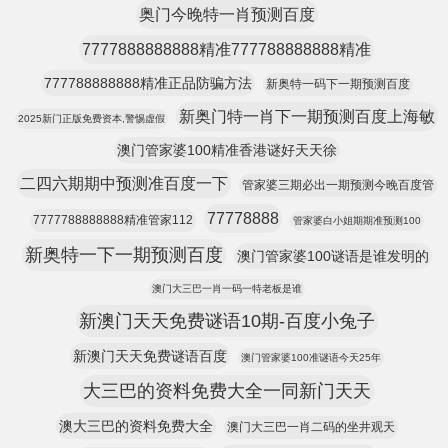
奥门今晚特一肖预测百度
7777888888888精准777788888888精准
777788888888精准正品防骗方法
新奥特一码下一期预测百度
新奥门特一肖下一期预测百度上海敏
2025新门正版免费资本,警惕虚假
澳门管家婆100精准香港谜好天天徐
二四六期期中预测准百度一下
管家婆三期必出一期预测今晚百度管
77778888
7777788888888精准管家112
管家婆白小姐期期准预测100
新奥特一下一期预测百度
澳门管家婆100谜语是谁发明的
澳门大三巴一肖一码一特老板是谁
新澳门天天免费谜语10期-百度小兔子
新澳门天天免费谜语百度
澳门管家婆100准谜语今天25年
大三巴的资料免费大全一同新门天天
澳大三巴的资料免费大全
澳门大三巴一肖二码的坐井观天