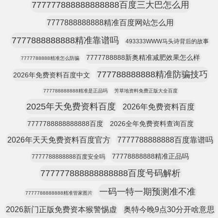
777777888888888888百度三大巴怎么用
7777888888888精准百度网站怎么用
7777888888888精准靠谱吗
493333WWW马头诗背后的故事
7777788888新奥精准减肥效果怎么样
7777788888精准怎么防骗
777788888888精准防骗技巧
2026年免费资料百度中文
777788888888精准是正品吗
芳草地资料免费正版大全百度
2025年天免费资料百度
2026年免费资料百度
7777788888888888百度
2026全年免费资料查询百度
2026年天天免费资料百度官方
7777788888888百度靠谱吗
77778888888精准正品吗
7777788888888百度安全吗
777777888888888888百度号码解析
一码一特一期预测准不准
7777788888888精准管家图片
2026新门正版免费资本猴警惕虚
奥特今晚9点30分开啥意思