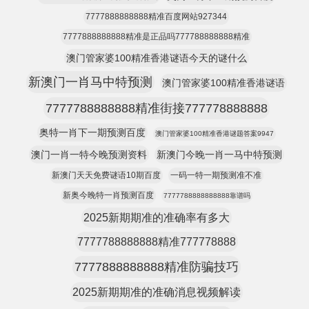
7777888888888精准百度网站927344
7777888888888精准是正品吗777788888888精准
澳门管家婆100精准香港谜语今天的谜什么
新澳门一肖马中特预测
澳门管家婆100精准香港谜语
7777788888888精准街接777778888888
奥特一肖下一期预测百度
澳门管家婆100精准香港谜题答案9947
澳门一肖一特今晚预测资料
新澳门今晚一肖一马中特预测
新澳门天天免费谜语10期百度
一码一特一期预测准不准
新奥今晚特一肖预测百度
7777788888888888靠谱吗
2025新期期准的准确率有多大
7777788888888精准777778888
7777888888888精准防骗技巧
2025新期期准的准确消息视频解读