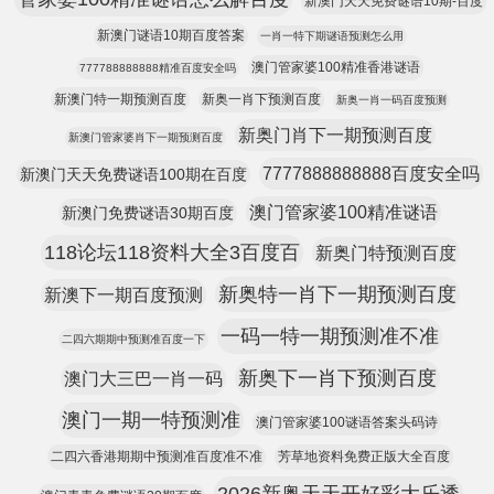
新澳门天天免费谜语10期-百度
新澳门谜语10期百度答案
一肖一特下期谜语预测怎么用
澳门管家婆100精准香港谜语
777788888888精准百度安全吗
新澳门特一期预测百度
新奥一肖下预测百度
新奥一肖一码百度预测
新奥门肖下一期预测百度
新澳门管家婆肖下一期预测百度
7777888888888百度安全吗
新澳门天天免费谜语100期在百度
澳门管家婆100精准谜语
新澳门免费谜语30期百度
118论坛118资料大全3百度百
新奥门特预测百度
新奥特一肖下一期预测百度
新澳下一期百度预测
一码一特一期预测准不准
二四六期期中预测准百度一下
新奥下一肖下预测百度
澳门大三巴一肖一码
澳门一期一特预测准
澳门管家婆100谜语答案头码诗
二四六香港期期中预测准百度准不准
芳草地资料免费正版大全百度