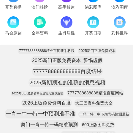
开奖直播
澳门挂牌
高手解迷
港彩图库
澳彩图库
马会原创
全年资料
生肖属性
开奖日期
彩料世界
7777788888888精准百度新手教程
2025新门正版免费资本
2025新门正版免费资本_警惕虚假
7777788888888888百度结果
2025新期期准的准确的消息视频
7777788888888精准百度网站
2025年天天免费资料百度官力重点解读
2026正版免费资料百度
大三巴资料免费大全
一肖一中一特一中预测准不准
一码一特一中下期号码预测最新
奥门一肖一特一码精准预测
600正版图库免费