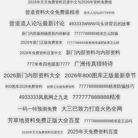
2026年天天免费资料百度中文与2026年资料免费领
曾道资料大全免费最精准
曾夫人论坛40779中特
曾道道人论坛最新讨论
493333WWW马头诗背后的故事
新门内部最精确更新内容解读
7777788888精准怎么防骗
2026年新门正版免费资本
7777788888新奥精准减肥效果怎么样
新门内部资料与内部资料
2026年免费资料百度中文
广洲传真猜特诗
777米奇四色眼影7777
2026新门内部资料大全
2026年800图库正版最新章节
777788888888精准防骗技巧
800图库2026免费资料
挂牌之全篇免费资料
777777888888精准
4933333凤凰网之九龙
大三巴致力打造火热全网
一码一特预测免费
芳草地资料免费正版大全百度
777788888888精准是正品吗
2025年天免费资料百度
2026年天天免费资料百度官方