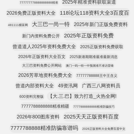
2025年精准资料获取渠道
777777778888888888精准
118论坛118资料大全3百度百
2026免费正版资料大全
大三巴一尚一特
2025年新门正版免费资料
481111横富网
2025年正版资料免费
新门内资料免费公开
曾道道人2025年资料免费大全
2025正版资料免费获取
2026年正版资料大全百文
2025新港期期准最准最新消息
大三巴资料免费公开网站
澳门一码一特一中预测准不准访雷锋
2026芳草地资料免费大全
77777788888王中王含义
曾道内部资料大全
49资汛网
广西三八网资料员
【大.三.巴】致力打造_火热全网!
600资料完整版
7777788888888精准精疆
7777888888888精准防骗技巧
2025天天正版资料百度
2026年800图库资料
7777788888精准防骗靠谱吗
2026正版资料大全免费百度中文