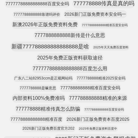
777778888传真是真的吗
77777788888888888百度安全吗
2026新门正版免费资本安全吗一
7777788888888靠谱吗评价
新澳2026年正版免费资料免费
7777888888888精准百度安全吗
7777888888888新传是什么意思
新疆777788888888888888是啥
2025年天天免费百度资料
2025年免费正版资料获取途径
777777888888888888百度怎么用
广东八二站82953ccm是正规网站吗
7777788888精准2025安全吗
777788888888精准百度安全吗
7777788888是嘛意思
内部资料100%免费准吗
777788888888精准的来源
777778888精准传真怎么防骗
7777888888888百度安全吗
77778888888888精准百度
2026新门正版免费资本百度2025
2026新门正版免费百度官方202
2025年免费正版资料百度中