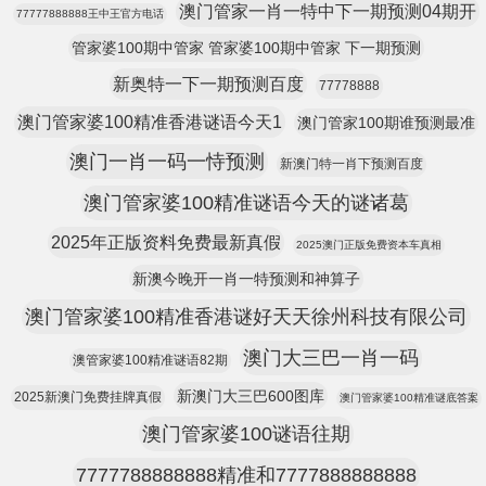
澳门管家一肖一特中下一期预测04期开
77777888888王中王官方电话
管家婆100期中管家 管家婆100期中管家 下一期预测
新奥特一下一期预测百度
77778888
澳门管家婆100精准香港谜语今天1
澳门管家100期谁预测最准
澳门一肖一码一恃预测
新澳门特一肖下预测百度
澳门管家婆100精准谜语今天的谜诸葛
2025年正版资料免费最新真假
2025澳门正版免费资本车真相
新澳今晚开一肖一特预测和神算子
澳门管家婆100精准香港谜好天天徐州科技有限公司
澳门大三巴一肖一码
澳管家婆100精准谜语82期
新澳门大三巴600图库
2025新澳门免费挂牌真假
澳门管家婆100精准谜底答案
澳门管家婆100谜语往期
7777788888888精准和7777888888888