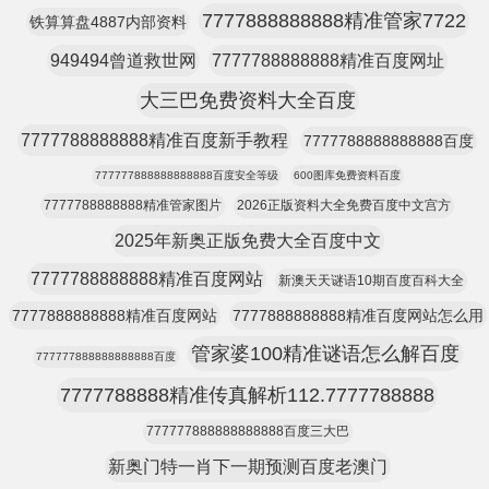
7777888888888精准管家7722
铁算算盘4887内部资料
949494曾道救世网
7777788888888精准百度网址
大三巴免费资料大全百度
7777788888888精准百度新手教程
7777788888888888百度
777777888888888888百度安全等级
600图库免费资料百度
7777788888888精准管家图片
2026正版资料大全免费百度中文宫方
2025年新奥正版免费大全百度中文
7777788888888精准百度网站
新澳天天谜语10期百度百科大全
7777888888888精准百度网站
7777888888888精准百度网站怎么用
管家婆100精准谜语怎么解百度
777777888888888888百度
7777788888精准传真解析112.7777788888
777777888888888888百度三大巴
新奥门特一肖下一期预测百度老澳门