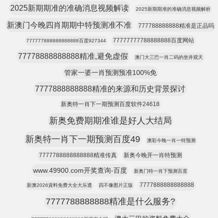
2025新期期准的准确消息视频解读
2025新期期准的准确消息视频解析
新澳门今晚四肖期期中特预测准不准
777788888888精准是正品吗
77777777788888888百度网站
777777888888888888百度927344
77778888888888精准,避免虚假
澳门大三巴一肖二码的坐井观天
管家一婆一肖预测预准100%免
7777888888888精准的来源和历史背景探讨
新奥特一肖下一期预测百度软件24618
新奥免费期期准谁是好人大结局
新奥特一肖下一期预测百度49
澳彩今晚一肖一特预测
7777788888888888精准传真
新奥今晚开一肖特预测
www.49900.com开奖查询-百度
新奥门特一肖下预测百度
7777888888888888
新澳2026資料免费大全大乐透
四不像图片正版
7777788888888精准是什么服务?