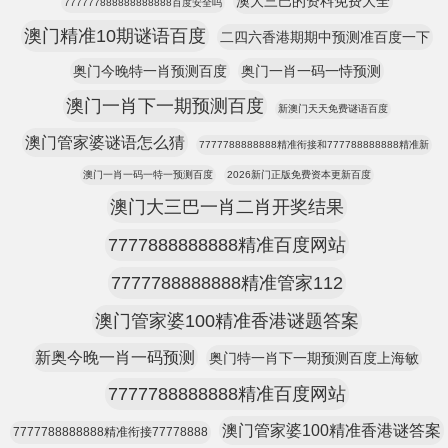
澳大三巴的资料免费大全
777777888888888888百度安全吗
澳门精准10期谜语百度
二四六香港期期中预测准百度一下
奥门今晚特一肖预测百度
奥门一肖一码一恃预测
澳门一肖下一期预测百度
新澳门天天免费谜语百度
澳门管家婆谜语怎么猜
7777788888888精准衔接和777788888888精准新
澳门一肖一码一特一预测百度
2026新门正版免费资本更新百度
澳门大三巴一肖二肖开奖结果
7777888888888精准百度网站
7777788888888精准管家112
澳门管家婆100精准香港谜题答案
新奥今晚一肖一码预测
奥门特一肖下一期预测百度上海敏
7777788888888精准百度网站
澳门管家婆100精准香港谜答案
7777788888888精准衔接77778888