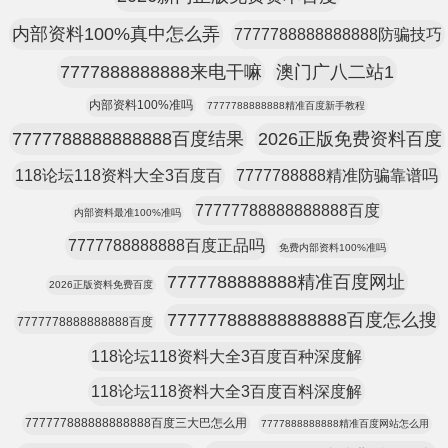
内部资料100%真中怎么弄
7777788888888888防骗技巧
7777888888888来电干嘛
澳门广八二站1
内部资料100%准吗
7777788888888精准百度新手教程
7777788888888888百度结果
2026正版免费资料百度
118论坛118资料大全3百度百
7777788888精准防骗靠谱吗
77777788888888888百度
内部资料最准100%准吗
7777788888888百度正品吗
免费内部资料100%准吗
7777788888888精准百度网址
2026正版资料免费百度
777777888888888888百度怎么搜
7777778888888888百度
118论坛118资料大全3百度百种深度解
118论坛118资料大全3百度百料深度解
777777888888888888百度三大巴怎么用
7777888888888精准百度网站怎么用