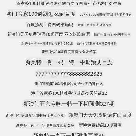
管家婆100精准谜语怎么解百度五四青年节代表什么生肖
澳门管家100谜题怎么解百度
7777788888新澳门正版排列五开什么
百度预测四肖四码准确吗
新澳门精准10期谜语百度
新澳门天天免费谜语10期百度,不吃饭吃啥呢
澳门一肖一特今晚预测资料
新奥特一肖下一期预测百度软件24618
白小姐精准三肖三期免费预测
新澳谜语10期百度百科大全及答案
新奥特一肖一码一特一中期预测百度
7777777777788888882325
澳门管家婆100精准香港谜语今天的谜什么
澳门管家婆100精准香港谜语今天的谜12
新澳门开六今晚一特一下期预测327期
新澳门天天免费谜语诗曲百度
新澳门今晚四肖期期中特预测准不准
新澳免费谜语10期百度
新奥特一肖下一期预测百度跟新奥免
新奥特一肖下一期预测百度49