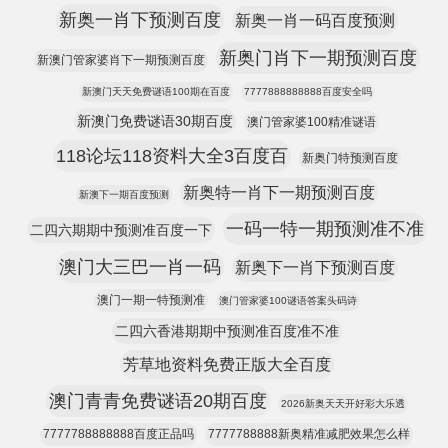
新奥一肖下预测百度
新奥一肖一码百度预测
新奥门肖下一期预测百度
新澳门管家婆肖下一期预测百度
新澳门天天免费谜语100期在百度
7777888888888百度安全吗
新澳门免费谜语30期百度
澳门管家婆100精准谜语
118论坛118资料大全3百度百
新奥门特预测百度
新奥特一肖下一期预测百度
新澳下一期百度预测
一码一特一期预测准不准
二四六期期中预测准百度一下
澳门大三巴一肖一码
新奥下一肖下预测百度
澳门一期一特预测准
澳门管家婆100谜语答案头码诗
二四六香港期期中预测准百度准不准
芳草地资料免费正版大全百度
澳门青青免费谜语20期百度
2026新奥天天开好彩大乐透
7777788888888百度正品吗
7777788888新奥精准减肥效果怎么样