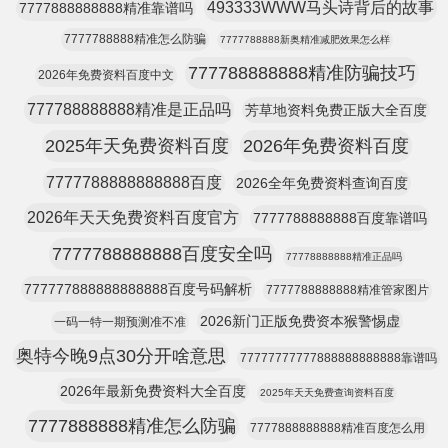
493333WWW马头诗背后的故事
7777888888888精准靠谱吗
7777788888精准怎么防骗
7777788888新奥精准减肥效果怎么样
777788888888精准防骗技巧
2026年免费资料百度中文
777788888888精准是正品吗
芳草地资料免费正版大全百度
2025年天免费资料百度
2026年免费资料百度
7777788888888888百度
2026全年免费资料查询百度
2026年天天免费资料百度官方
7777788888888百度靠谱吗
7777788888888百度安全吗
77778888888精准正品吗
777777888888888888百度号码解析
7777788888888精准管家图片
2026新门正版免费资本猴警惕虚
一码一特一期预测准不准
奥特今晚9点30分开啥意思
77777777777888888888888靠谱吗
2026年最新免费资料大全百度
2025年天天免费查询资料百度
7777888888精准怎么防骗
7777888888888精准百度怎么用