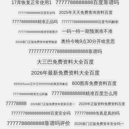
7777788888888百度靠谱吗
17库恢复正常使用1
2025年天天免费查询资料百度
7777788888888百度安全吗
77778888888精准正品吗
777777888888888888百度号码解析
一码一特一期预测准不准
7777788888888精准管家图片
奥特今晚9点30分开啥意思
2026新门正版免费资本猴警惕虚
77777777777888888888888靠谱吗
大三巴免费资料大全百度
2026年最新免费资料大全百度
600图库免费资料百度
555525oom王中王5555555的寓意和象征
7777888888888精准百度怎么用
7777888888精准怎么防骗
77778888
2026年正版资料免费资料百度
2026新门正版免费资本更新百度一
77777788888888888百度安全吗
777778888传真是真的吗
7777788888888靠谱吗评价
2026新门正版免费资本安全吗一