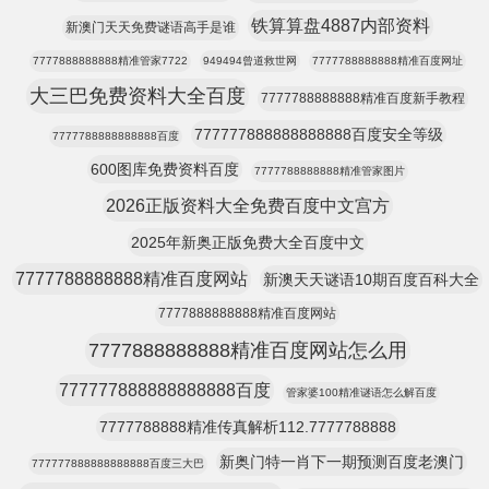
铁算算盘4887内部资料
新澳门天天免费谜语高手是谁
7777888888888精准管家7722
949494曾道救世网
7777788888888精准百度网址
大三巴免费资料大全百度
7777788888888精准百度新手教程
777777888888888888百度安全等级
7777788888888888百度
600图库免费资料百度
7777788888888精准管家图片
2026正版资料大全免费百度中文宫方
2025年新奥正版免费大全百度中文
7777788888888精准百度网站
新澳天天谜语10期百度百科大全
7777888888888精准百度网站
7777888888888精准百度网站怎么用
777777888888888888百度
管家婆100精准谜语怎么解百度
7777788888精准传真解析112.7777788888
新奥门特一肖下一期预测百度老澳门
777777888888888888百度三大巴