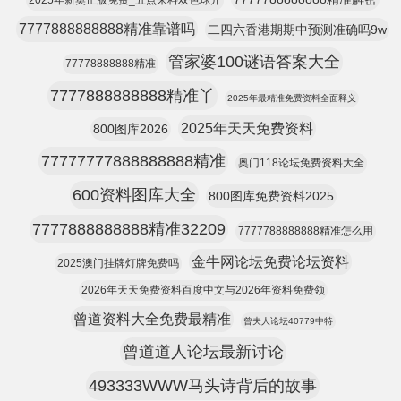
2025年新奥正版免费_五点来料双色球开
7777888888888精准靠谱吗
二四六香港期期中预测准确吗9w
管家婆100谜语答案大全
77778888888精准
7777888888888精准丫
2025年最精准免费资料全面释义
2025年天天免费资料
800图库2026
77777777888888888精准
奥门118论坛免费资料大全
600资料图库大全
800图库免费资料2025
7777888888888精准32209
7777788888888精准怎么用
金牛网论坛免费论坛资料
2025澳门挂牌灯牌免费吗
2026年天天免费资料百度中文与2026年资料免费领
曾道资料大全免费最精准
曾夫人论坛40779中特
曾道道人论坛最新讨论
493333WWW马头诗背后的故事