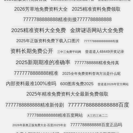
2026芳草地免费资料大全
2025精准资料免费领取
7777788888888精准街接7777788888888
2025精准资料大全免费
金牌谜语网站大全免费
2025年正版资料免费下载入口图片
7777788888888888衔接
资料长期免费公开
曾道道人48449开奖记录
三中三免费平码网
2025新期期准的准确率
7777788888精准免传真
7777778888888精准
2025全年免费资料杳询方法是什么呢
内部资料最准100%准吗
600图库兔费2025
曾道道2026年官方网站
2025年精准免费资料大全最新免费领取
77777788888888888百度
7777788888888精准新传剧
7777888888888精准百度网站
大三巴三肖二二
7777788888888百度正品吗
2026年新奥正版免费大全-百度2025年全