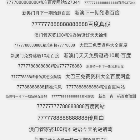
7777888888888精准百度网站927344
777777888888888888百度927344
新澳下一期预测百度
新奥门肖下一期预测百度
777777888888888888百度真假
澳门管家婆100精准香港谜好天天徐州
大巴三免费资料大全百度
7777788888888精准衔接77778888
新澳门天天免费谜语10期-百度
新澳门免费谜语10期百度
7777788888888精准777778888
新奥特一肖下一期预测百度
大巴三免费资料大全百度网盘
777778888精准传真怎么防骗
77788888888精准消息
7777888888888精准百度网站
新奥一肖一码百度预测
新奥特一肖下一期预测百度49
7777788888888888精准传真
77777777788888888百度网站
7777788888888888传真白
澳门管家婆100精准谜语今天的谜诸葛
新澳门开六今晚一特一下期预测327期