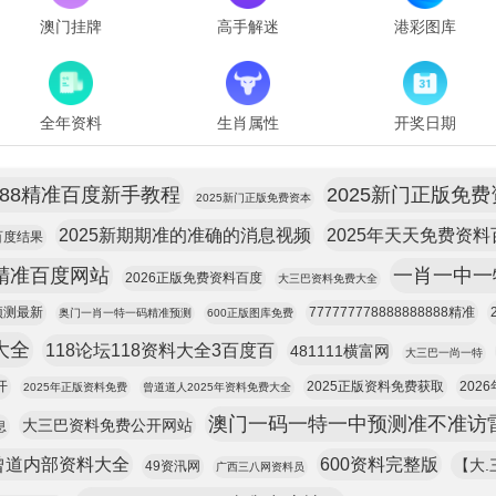
澳门挂牌
高手解迷
港彩图库
全年资料
生肖属性
开奖日期
88888精准百度新手教程
2025新门正版免
2025新门正版免费资本
2025新期期准的准确的消息视频
2025年天天免费资
8百度结果
88精准百度网站
一肖一中一
2026正版免费资料百度
大三巴资料免费大全
预测最新
777777778888888888精准
奥门一肖一特一码精准预测
600正版图库免费
大全
118论坛118资料大全3百度百
481111横富网
大三巴一尚一特
开
2025正版资料免费获取
202
2025年正版资料免费
曾道道人2025年资料免费大全
澳门一码一特一中预测准不准访
大三巴资料免费公开网站
息
曾道内部资料大全
600资料完整版
【大.
49资汛网
广西三八网资料员