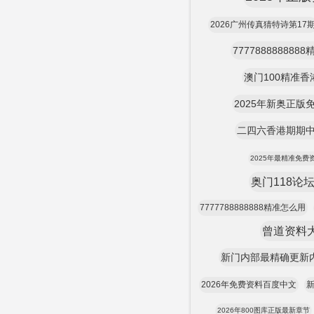
2026广州传真猜特诗第17
77778888888
澳门100精准
2025年新奥正版
二四六香港期期中
2025年最精准免费
奥门118论
7777788888888精准怎么用
曾道资料
新门内部最精确更新
2026年免费资料百度中文
2026年800图库正版最新章节