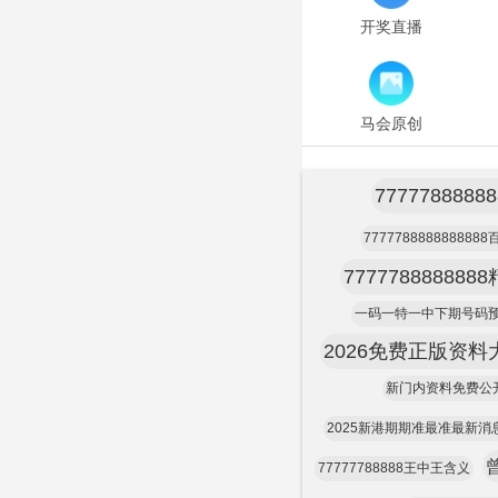
开奖直播
马会原创
77777888
777778888888888
77777888888
一码一特一中下期号码
2026免费正版资料
新门内资料免费公
2025新港期期准最准最新消
77777788888王中王含义