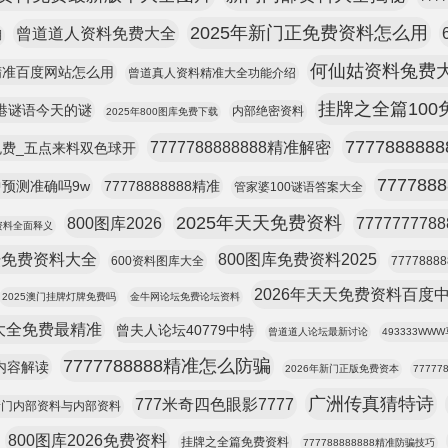
2025年新门正免费资料怎么用
曾道道人资料免费大全
期
何仙姑资料兔费大
88精准百度网站怎么用
曾道真人资料精准大全功能介绍
挂牌之全篇100
香港谜语今天的谜
内部绝密资料
2025年800图库免费下载
77778888
7777788888888精准解密
免费_五点来料双色球开
777788
预测准确吗9w
77778888888精准
管家婆100谜语答案大全
2025年天天免费资料
800图库2026
777777778
资料全面释义
坛免费资料大全
800图库免费资料2025
600资料图库大全
7777888
2026年天天免费资料百度中
2025澳门挂牌灯牌免费吗
金牛网论坛免费论坛资料
大全免费最精准
曾夫人论坛40779中特
曾道道人论坛最新讨论
493333W
7777788888精准怎么防骗
内容解读
2026年新门正版免费资本
7777
广洲传真猜特诗
777米奇四色眼影7777
新门内部资料与内部资料
800图库2026免费资料
挂牌之全篇免费资料
777788888888精准防骗技巧