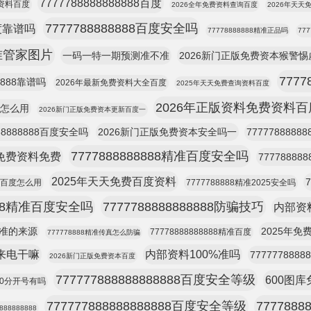
7777788888888888百度
费资料百度
2026全年免费资料查询百度
2026年天天
7777788888888百度安全吗
百度靠谱吗
77778888888精准正品吗
77
8精准管家图片
一码一特一期预测准不准
2026新门正版免费资本猴警惕
777
88888靠谱吗
2026年最新免费资料大全百度
2025年天天免费查询资料百度
2026年正版资料免费资料百
百度怎么用
2026新门正版免费资本更新百度一
888888888百度安全吗
2026新门正版免费资本安全吗一
777778888
7777888888888精准百度安全吗
版免费资料免费
7777888
2025年天天免费百度资料
888百度怎么用
7777788888精准2025安全吗
8888精准百度安全吗
7777788888888888防骗技巧
内部资
8精准的来源
2025年
77778888888888精准百度
777778888精准传真怎么防骗
88来电干嘛
内部资料100%准吗
777777888
2026新门正版免费资本百度
777777888888888888百度安全等级
600图
30分开号有吗
777777888888888888百度安全等级
777788
888888888