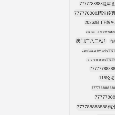
7777788888是嘛
777778888精准
2026新门正版免
2026新门正版免费资本
澳门广八二站1
内
118论坛118资料大全3百度
7777788888888百度
7777778888
118论
7777888888
777778
77778888888