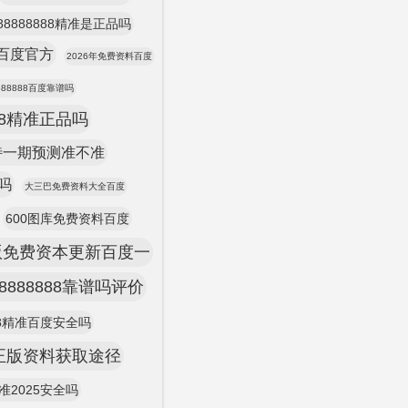
788888888精准是正品吗
料百度官方
2026年免费资料百度
8888888百度靠谱吗
888精准正品吗
特一期预测准不准
谱吗
大三巴免费资料大全百度
600图库免费资料百度
正版免费资本更新百度一
88888888靠谱吗评价
888精准百度安全吗
费正版资料获取途径
精准2025安全吗