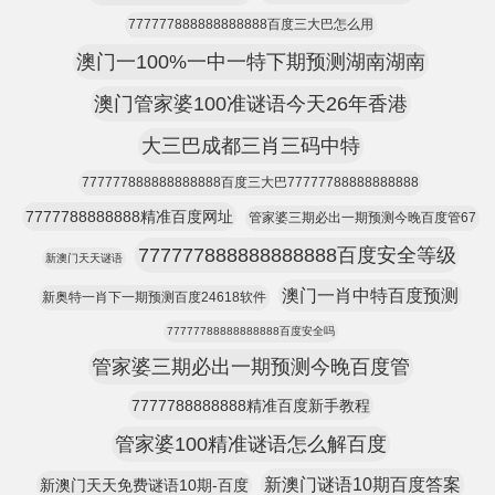
777777888888888888百度三大巴怎么用
澳门一100%一中一特下期预测湖南湖南
澳门管家婆100准谜语今天26年香港
大三巴成都三肖三码中特
777777888888888888百度三大巴77777788888888888
7777788888888精准百度网址
管家婆三期必出一期预测今晚百度管67
777777888888888888百度安全等级
新澳门天天谜语
澳门一肖中特百度预测
新奥特一肖下一期预测百度24618软件
77777788888888888百度安全吗
管家婆三期必出一期预测今晚百度管
7777788888888精准百度新手教程
管家婆100精准谜语怎么解百度
新澳门谜语10期百度答案
新澳门天天免费谜语10期-百度