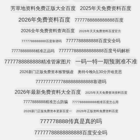
芳草地资料免费正版大全百度
2025年天免费资料百度
2026年免费资料百度
7777788888888888百度
2026全年免费资料查询百度
2026年天天免费资料百度官方
7777788888888百度安全吗
7777788888888百度靠谱吗
777777888888888888百度号码解析
77778888888精准正品吗
一码一特一期预测准不准
7777788888888精准管家图片
2026新门正版免费资本猴警惕虚
奥特今晚9点30分开啥意思
77777777777888888888888靠谱吗
2026年最新免费资料大全百度
2025年天天免费查询资料百度
7777888888精准怎么防骗
7777888888888精准百度怎么用
2026新门正版免费资本更新百度一
2026年正版资料免费资料百度
777778888传真是真的吗
77777788888888888百度安全吗