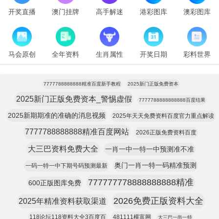
开奖直播
澳门挂牌
高手解迷
港彩图库
澳彩图库
马会原创
全年资料
生肖属性
开奖日期
彩料世界
7777788888888精准百度新手教程
2025新门正版免费资本
2025新门正版免费资本_警惕虚假
7777788888888888百度结果
2025新期期准的准确的消息视频
2025年天天免费资料百度官力重点解读
7777788888888精准百度网站
2026正版免费资料百度
大三巴资料免费大全
一肖一中一特一中预测准不准
奥门一肖一特一码精准预测
一码一特一中下期号码预测最新
777777778888888888精准
600正版图库免费
2026免费正版资料大全
2025年精准资料获取渠道
118论坛118资料大全3百度百
481111横富网
大三巴一尚一特