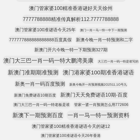
澳门管家婆100精准香港谜好天天徐州
7777788888精准传真解析112.7777788888
澳门管家婆100准谜语今天25年
澳门一肖一马一恃一中下一期预测
777777888888888888百度真假
新澳今晚一肖一特预测和二字
新澳门开六今晚一特一下期预测327期
澳门大三巴一肖一码一特大鹏湾美康
大三巴一肖一码一特是谁写的
新澳门准期期准预测
澳门港家婆100期准香港谜语
新奥一肖一码百度预测
新奥今晚开一肖预测视频2O2511,1O号九
新澳门天天免费谜语10期-百度
新澳门免费谜语10期百度
澳门大三巴一肖一码一特老板是谁
管家一婆一肖预测怎么用772606
新澳下一期预测百度
一肖一马一特一预测资料
澳门管家婆100精准香港谜语今天的谜12
澳门管家婆100准谜语今天26年香港