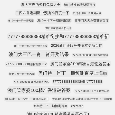
澳大三巴的资料免费大全
澳门精准10期谜语百度
二四六香港期期中预测准百度一下
奥门今晚特一肖预测百度
澳门一肖下一期预测百度
新澳门天天免费谜语百度
奥门一肖一码一恃预测
澳门管家婆谜语怎么猜
7777788888888精准衔接和777788888888精准新
2026新门正版免费资本更新百度
澳门一肖一码一特一预测百度
澳门大三巴一肖二肖开奖结果
7777888888888精准百度网站
澳门管家婆100精准香港谜题答案
7777788888888精准管家112
奥门特一肖下一期预测百度上海敏
新奥今晚一肖一码预测
7777788888888精准衔接77778888
7777788888888精准百度网站
澳门管家婆100精准香港谜答案
77777888888王中王官方电话
澳门管家一肖一特中下一期预测04期开
管家婆100期中管家 管家婆100期中管家 下一期预测
新奥特一下一期预测百度
77778888
澳门管家婆100精准香港谜语今天1