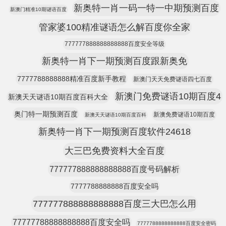
新奥特一肖一码一特一中期预测百度
新澳门精准10期谜语百度
管家婆100精准谜语怎么解百度你全家
777777888888888888百度安全等级
新奥特一肖下一期预测百度跟新奥免
7777788888888精准百度新手教程
新澳门天天免费谜语四七百度
新澳门免费谜语10期百度4
新澳天天谜语10期百度百科大全
奥门特一期预测百度
新澳免费谜语10期百度
新澳天天谜语10期百度百科
新奥特一肖下一期预测百度软件24618
大三巴免费资料大全百度
777777888888888888百度号码解析
7777788888888百度安全吗
777777888888888888百度三大巴怎么用
77777788888888888百度安全吗
7777788888888888百度安全密码