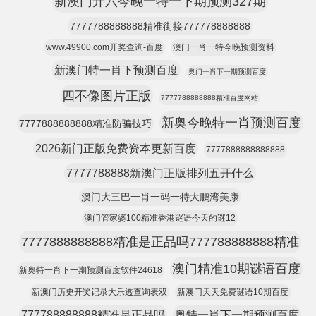
新澳门开六今晚一特一下期预测327期
7777788888888精准街接777778888888
www.49900.com开奖查询-百度
澳门一肖一特今晚预测资料
新澳门特一肖下预测百度
奥门一肖下一期预测百度
四不像图片正版
7777788888888精准百度网站
新奥今晚特一肖预测百度
7777888888888精准防骗技巧
2026新门正版免费资本更新百度
7777888888888888
7777788888新澳门正版排列五开什么
澳门大三巴一肖一码一特大鹏湾美康
澳门管家婆100精准香港谜语今天的谜12
7777888888888精准是正品吗777788888888精准
澳门精准10期谜语百度
新奥特一肖下一期预测百度软件24618
新澳门历史开奖记录大乐透查询表双
新澳门天天免费谜语10期百度
777788888888精准是正品吗
奥特一肖下一期预测百度