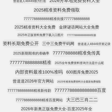
2026芳草地免费资料大全
曾道道人48449致力打造
2025精准资料免费领取
7777788888888精准街接7777788888888
2025精准资料大全免费
金牌谜语网站大全免费
2025年正版资料免费下载入口图片
7777788888888888衔接
资料长期免费公开
三中三免费平码网
曾道道人48449开奖记录
7777788888精准免传真
2025新期期准的准确率
7777778888888精准
2025全年免费资料杳询方法是什么呢
内部资料最准100%准吗
600图库兔费2025
曾道道2026年官方网站
2025年精准免费资料大全最新免费领取
77777788888888888百度
7777788888888精准新传剧
大三巴三肖二二
7777888888888精准百度网站
2026年新奥正版免费大全-百度2025年全