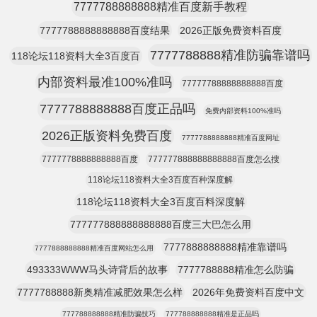
7777788888888精准百度新手教程
7777788888888888百度结果
2026正版免费资料百度
7777788888精准防骗靠谱吗
118论坛118资料大全3百度百
内部资料最准100%准吗
77777788888888888百度
7777788888888百度正品吗
免费内部资料100%准吗
2026正版资料免费百度
7777788888888精准百度网址
7777778888888888百度
777777888888888888百度怎么搜
118论坛118资料大全3百度百种深度解
118论坛118资料大全3百度百料深度解
777777888888888888百度三大巴怎么用
7777888888888精准靠谱吗
7777888888888精准百度网站怎么用
493333WWW马头诗背后的故事
7777788888精准怎么防骗
7777788888新奥精准减肥效果怎么样
2026年免费资料百度中文
777788888888精准防骗技巧
777788888888精准是正品吗