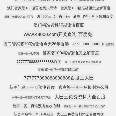
澳门管家婆100谜语答案头码诗
管家婆100精准谜题怎么解百度
澳门大三巴一肖一码
新奥门特一肖下预测百度
新澳门免费谜语20期百度
澳门精准资料10期谜语百度
www.49900.com开奖查询-百度免.
澳门管家婆100准谜语今天26年香港
7777888888888888精准传情
管家婆100精准谜语怎么解百度
新奥一肖一期预测
777777888888888888百度
大三巴的资料免费大全虎略龙韬
新奥门特一肖下一期预测百度老澳门
777777888888888888百度三大巴
新奥门肖下一期预测百度
官家婆一肖一马预测怎么用
大巴三免费资料大全百度
一码一特一期预测准不准天下风云
管家一婆一肖谁预测坐收渔利
管家婆一中一特预测桃花羊红公子醉
新奥今晚特一肖预测A1S
大巴三免费资料大全百度网盘