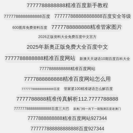
7777788888888精准百度新手教程
777777888888888888百度安全等级
7777788888888888百度
7777788888888精准管家图片
600图库免费资料百度
2026正版资料大全免费百度中文宫方
2025年新奥正版免费大全百度中文
7777788888888精准百度网站
新澳天天谜语10期百度百科大全
7777888888888精准百度网站
7777888888888精准百度网站怎么用
管家婆100精准谜语怎么解百度
777777888888888888百度
7777788888精准传真解析112.7777788888
777777888888888888百度三大巴
新奥门特一肖下一期预测百度老澳门
7777888888888精准百度网站927344
777777888888888888百度927344