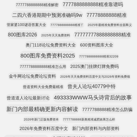
7777888888888精准靠谱吗
7777788888888精准解密
二四六香港期期中预测准确吗9w
77778888888精准
管家婆100谜语答案大全
7777888888888精准丫
2025年最精准免费资料全面释义
800图库2026
77777777888888888精准
2025年天天免费资料
奥门118论坛免费资料大全
600资料图库大全
800图库免费资料2025
7777888888888精准32209
2025澳门挂牌灯牌免费吗
7777788888888精准怎么用
金牛网论坛免费论坛资料
2026年天天免费资料百度中文与2026年资料免费领
曾夫人论坛40779中特
曾道资料大全免费最精准
493333WWW马头诗背后的故事
曾道道人论坛最新讨论
新门内部最精确更新内容解读
7777788888精准怎么防骗
2026年新门正版免费资本
7777788888新奥精准减肥效果怎么样
2026年免费资料百度中文
新门内部资料与内部资料