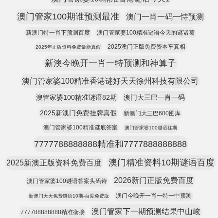
澳门管家100期谁预测最准
澳门一肖一码一恃预测
新澳门特一肖下预测百度
澳门管家婆100精准谜语今天的谜诸葛
2025澳门正版免费资本车真相
2025年正版资料免费最新真假
新澳今晚开一肖一特预测和神算子
澳门管家婆100精准香港谜好天天徐州科技有限公司
澳管家婆100精准谜语82期
澳门大三巴一肖一码
2025新澳门免费挂牌真假
新澳门大三巴600图库
澳门管家婆100精准谜底答案
澳门管家婆100谜语往期
7777788888888精准和7777888888888
澳门精准资料10期谜语百度
2025新澳正版资科免费百度
2026新门正版免费百度
澳门管家婆100谜语答案头码诗
澳门今晚开一肖一特一中预测
新澳门天天免费谜语10期-百度免费版
澳门管家下一期预测结果中山峻
777788888888精准衡接