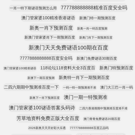
777788888888精准百度安全吗
一肖一特下期谜语预测怎么用
澳门管家婆100精准香港谜语
新澳门特一期预测百度
新奥一肖下预测百度
新奥一肖一码百度预测
新澳门管家婆肖下一期预测百度
新奥门肖下一期预测百度
新澳门天天免费谜语100期在百度
7777888888888百度安全吗
新澳门免费谜语30期百度
118论坛118资料大全3百度百
新奥门特预测百度
澳门管家婆100精准谜语
新奥特一肖下一期预测百度
新澳下一期百度预测
二四六期期中预测准百度一下
澳门大三巴一肖一码
一码一特一期预测准不准
澳门一期一特预测准
新奥下一肖下预测百度
澳门管家婆100谜语答案头码诗
二四六香港期期中预测准百度准不准
芳草地资料免费正版大全百度
澳门青青免费谜语20期百度
2026新奥天天开好彩大乐透
7777788888888百度正品吗