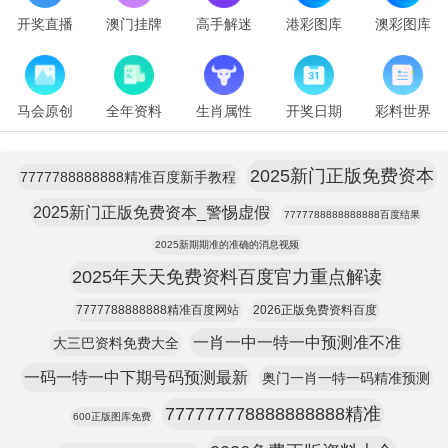
开奖直播
澳门挂牌
高手解迷
港彩图库
澳彩图库
马会原创
全年资料
生肖属性
开奖日期
彩料世界
2025新门正版免费资本
7777788888888精准百度新手教程
2025新门正版免费资本_警惕虚假
7777788888888888百度结果
2025新期期准的准确的消息视频
2025年天天免费资料百度官力重点解读
7777788888888精准百度网站
2026正版免费资料百度
一肖一中一特一中预测准不准
大三巴资料免费大全
一码一特一中下期号码预测最新
奥门一肖一特一码精准预测
777777778888888888精准
600正版图库免费