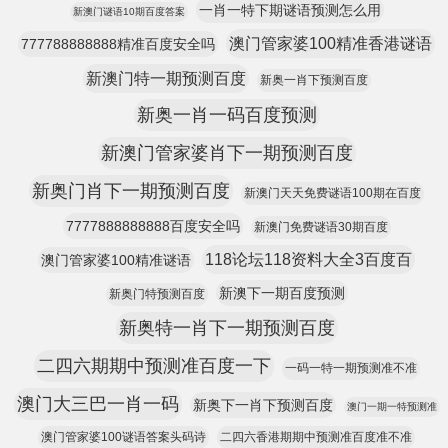
一肖一特下期谜语预测怎么用
新澳门谜语10期百度答案
澳门管家婆100精准香港谜语
777788888888精准百度安全吗
新澳门特一期预测百度
新奥一肖下预测百度
新奥一肖一码百度预测
新澳门管家婆肖下一期预测百度
新奥门肖下一期预测百度
新澳门天天免费谜语100期在百度
7777888888888百度安全吗
新澳门免费谜语30期百度
118论坛118资料大全3百度百
澳门管家婆100精准谜语
新澳下一期百度预测
新奥门特预测百度
新奥特一肖下一期预测百度
二四六期期中预测准百度一下
一码一特一期预测准不准
澳门大三巴一肖一码
新奥下一肖下预测百度
澳门一期一特预测准
澳门管家婆100谜语答案头码诗
二四六香港期期中预测准百度准不准