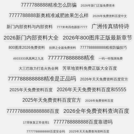
7777788888精准怎么防骗
2026年新门正版免费资本
7777788888新奥精准减肥效果怎么样
2026年免费资料百度中文
广洲传真猜特诗
新门内部资料与内部资料
777米奇四色眼影7777
2026新门内部资料大全
2026年800图库正版最新章节
800图库2026免费资料
777788888888精准防骗技巧
挂牌之全篇免费资料
777777888888精准
4933333凤凰网之九龙
一码一特预测免费
芳草地资料免费正版大全百度
大三巴致力打造火热全网
777788888888精准是正品吗
2026年天天免费资料百度官方
2026年天天免费资料百度和5555
2025年天免费资料百度
2025年天免费资料百度官方
2026年免费资料百度
2026全年免费资料查询百度
7777788888888888百度
7777788888888百度靠谱吗
17库恢复正常使用1
7777788888888百度安全吗
2025年天天免费查询资料百度