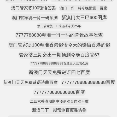
澳门管家婆100谜语答案
澳门一肖一特今晚预测一百度
新澳门大三巴600图库
澳门管家婆一肖一码预测
澳门管家婆100准谜语今天25年
7777788888精准一肖一码的背景故事没查
澳门管家婆100精准香港谜语今天的谜语香港的谜
管家婆三期必出一期预测今晚百度管67
777777888888888888百度三大巴怎么用
新澳门天天免费谜语四七百度
77777788888888888百度
新澳门天天免费谜语诗曲百度
7777778888888888百度
二四六香港期期中预测准百度准不准
新澳门下一期预测百度潍坊鲁