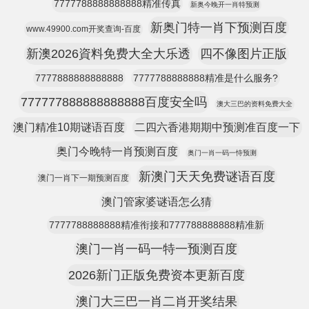
7777788888888888精准传真
新奥今晚开一肖特预测
新奥门特一肖下预测百度
www.49900.com开奖查询-百度
新澳2026資料免费大全大乐透
四不像图片正版
7777888888888888
7777788888888精准是什么服务?
777777888888888888百度安全吗
澳大三巴的资料免费大全
澳门精准10期谜语百度
二四六香港期期中预测准百度一下
奥门今晚特一肖预测百度
奥门一肖一码一恃预测
新澳门天天免费谜语百度
澳门一肖下一期预测百度
澳门管家婆谜语怎么猜
7777788888888精准衔接和777788888888精准新
澳门一肖一码一特一预测百度
2026新门正版免费资本更新百度
澳门大三巴一肖二肖开奖结果