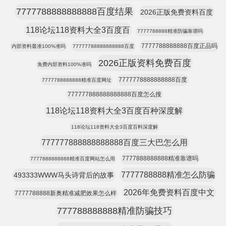
7777788888888888百度结果
2026正版免费资料百度
118论坛118资料大全3百度百
7777788888精准防骗靠谱吗
7777788888888百度正品吗
内部资料最准100%准吗
77777788888888888百度
2026正版资料免费百度
免费内部资料100%准吗
7777778888888888百度
7777788888888精准百度网址
777777888888888888百度怎么搜
118论坛118资料大全3百度百种深度解
118论坛118资料大全3百度百料深度解
777777888888888888百度三大巴怎么用
7777888888888精准靠谱吗
7777888888888精准百度网站怎么用
7777788888精准怎么防骗
493333WWW马头诗背后的故事
2026年免费资料百度中文
7777788888新奥精准减肥效果怎么样
777788888888精准防骗技巧