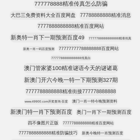
777778888精准传真怎么防骗
大巴三免费资料大全百度网盘
77788888888精准消息
7777888888888精准百度网站
新奥特一肖下一期预测百度49
7777788888888888精准传真
77777777788888888百度网站
新奥一肖一码百度预测
7777788888888888传真白
澳门管家婆100精准谜语今天的谜诸葛
新澳门开六今晚一特一下期预测327期
7777788888888精准街接777778888888
澳门一肖一特今晚预测资料
www.49900.com开奖查询-百度
新澳门特一肖下预测百度
奥门一肖下一期预测百度
四不像图片正版
7777788888888精准百度网站
7777888888888精准防骗技巧
新奥今晚特一肖预测百度