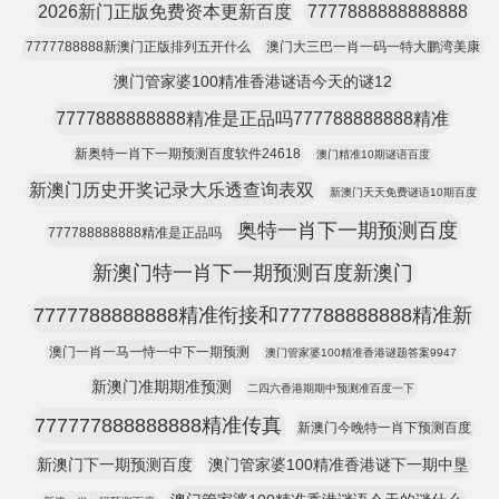
2026新门正版免费资本更新百度
7777888888888888
7777788888新澳门正版排列五开什么
澳门大三巴一肖一码一特大鹏湾美康
澳门管家婆100精准香港谜语今天的谜12
7777888888888精准是正品吗777788888888精准
新奥特一肖下一期预测百度软件24618
澳门精准10期谜语百度
新澳门历史开奖记录大乐透查询表双
新澳门天天免费谜语10期百度
奥特一肖下一期预测百度
777788888888精准是正品吗
新澳门特一肖下一期预测百度新澳门
7777788888888精准衔接和777788888888精准新
澳门一肖一马一恃一中下一期预测
澳门管家婆100精准香港谜题答案9947
新澳门准期期准预测
二四六香港期期中预测准百度一下
777777888888888精准传真
新澳门今晚特一肖下预测百度
新澳门下一期预测百度
澳门管家婆100精准香港谜下一期中垦