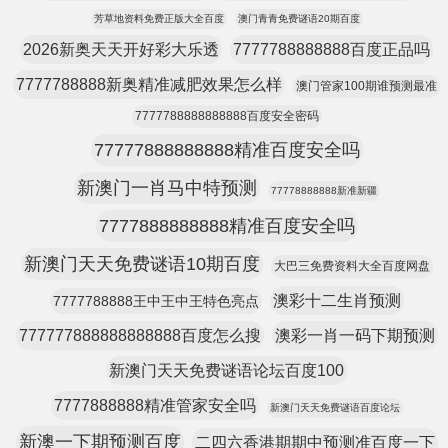
芳草地资料免费正版大全百度
澳门青青免费谜语20期百度
2026新奥天天开好彩大乐透
7777788888888百度正品吗
7777788888新奥精准减肥效果怎么样
澳门管家100期谁预测最准
7777788888888888百度安全密码
77777888888888精准百度安全吗
新澳门一肖马中特预测
77778888888新准新疆
7777888888888精准百度安全吗
新澳门天天免费谜语10期百度
大巴三免费资料大全百度网盘
澳彩十二生肖预测
7777788888王中王中王特色亮点
777777888888888888百度怎么搜
澳彩一肖一码下期预测
新澳门天天免费谜语论坛百度100
7777888888精准管家安全吗
新澳门天天免费谜语百度论坛
新澳一下期预测百度
二四六香港期期中预测准百度一下