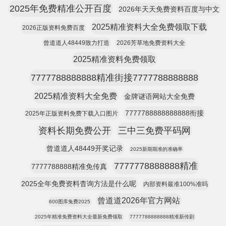
2025年免费精准公开百度
2026年天天免费资料百度与中文
2025精准资料大全免费领取下载
2026正版资料免费百度
曾道道人48449致力打造
2026芳草地免费资料大全
2025精准资料免费领取
7777788888888精准街接7777788888888
2025精准资料大全免费
金牌谜语网站大全免费
7777788888888888衔接
2025年正版资料免费下载入口图片
资料长期免费公开
三中三免费平码网
曾道道人48449开奖记录
2025新期期准的准确率
7777778888888精准
7777788888精准免传真
2025全年免费资料杳询方法是什么呢
内部资料最准100%准吗
曾道道2026年官方网站
600图库兔费2025
2025年精准免费资料大全最新免费领取
7777788888888精准新传剧