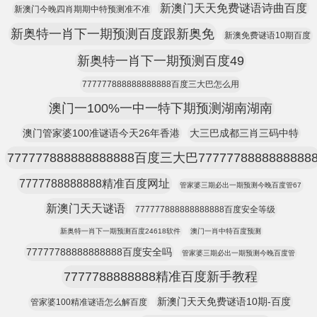
新澳门天天免费谜语诗曲百度
新澳门今晚四肖期期中特预测准不准
新奥特一肖下一期预测百度跟新奥免
新澳免费谜语10期百度
新奥特一肖下一期预测百度49
777777888888888888百度三大巴怎么用
澳门一100%一中一特下期预测湖南湖南
澳门管家婆100准谜语今天26年香港
大三巴成都三肖三码中特
777777888888888888百度三大巴7777778888888888
7777788888888精准百度网址
管家婆三期必出一期预测今晚百度管67
新澳门天天谜语
777777888888888888百度安全等级
新奥特一肖下一期预测百度24618软件
澳门一肖中特百度预测
77777788888888888百度安全吗
管家婆三期必出一期预测今晚百度管
7777788888888精准百度新手教程
新澳门天天免费谜语10期-百度
管家婆100精准谜语怎么解百度