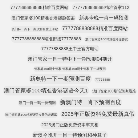
7777888888888精准百度网站
7777788888888精准管家112
新奥今晚一肖一码预测
澳门管家婆100精准香港谜题答案
7777788888888精准百度网站
奥门特一肖下一期预测百度上海敏
7777788888888精准衔接77778888
澳门管家婆100精准香港谜答案
77777888888王中王官方电话
澳门管家一肖一特中下一期预测04期开
管家婆100期中管家 管家婆100期中管家 下一期预测
新奥特一下一期预测百度
77778888
澳门管家婆100精准香港谜语今天1
澳门管家100期谁预测最准
新澳门特一肖下预测百度
澳门一肖一码一恃预测
2025年正版资料免费最新真假
澳门管家婆100精准谜语今天的谜诸葛
2025澳门正版免费资本车真相
新澳今晚开一肖一特预测和神算子