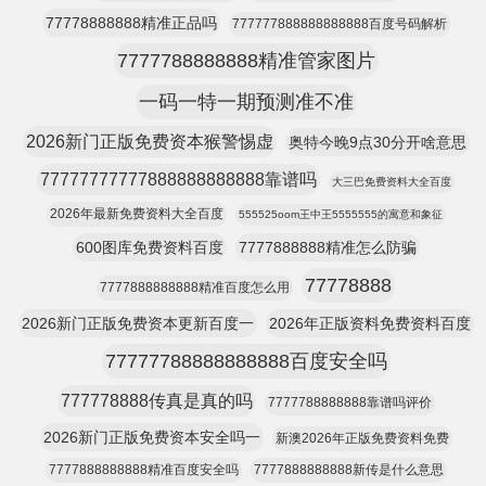
77778888888精准正品吗
777777888888888888百度号码解析
7777788888888精准管家图片
一码一特一期预测准不准
2026新门正版免费资本猴警惕虚
奥特今晚9点30分开啥意思
77777777777888888888888靠谱吗
大三巴免费资料大全百度
2026年最新免费资料大全百度
555525oom王中王5555555的寓意和象征
600图库免费资料百度
7777888888精准怎么防骗
77778888
7777888888888精准百度怎么用
2026新门正版免费资本更新百度一
2026年正版资料免费资料百度
77777788888888888百度安全吗
777778888传真是真的吗
7777788888888靠谱吗评价
2026新门正版免费资本安全吗一
新澳2026年正版免费资料免费
7777888888888精准百度安全吗
7777888888888新传是什么意思