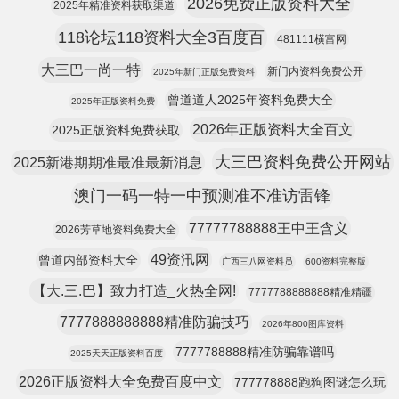
2026免费正版资料大全
2025年精准资料获取渠道
118论坛118资料大全3百度百
481111横富网
大三巴一尚一特
新门内资料免费公开
2025年新门正版免费资料
曾道道人2025年资料免费大全
2025年正版资料免费
2026年正版资料大全百文
2025正版资料免费获取
大三巴资料免费公开网站
2025新港期期准最准最新消息
澳门一码一特一中预测准不准访雷锋
77777788888王中王含义
2026芳草地资料免费大全
49资汛网
曾道内部资料大全
广西三八网资料员
600资料完整版
【大.三.巴】致力打造_火热全网!
7777788888888精准精疆
7777888888888精准防骗技巧
2026年800图库资料
7777788888精准防骗靠谱吗
2025天天正版资料百度
2026正版资料大全免费百度中文
777778888跑狗图谜怎么玩