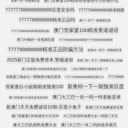
澳门管家婆100精准香港谜语今天的谜什么
新澳一肖一码预测百度
777777888888888888百度安全吗
7777788888888精准精疆
7777788888888精准正品吗
澳门一肖下一期预测百度
澳门管家婆100精准香港谜语
77777888888888精准新传剧
奥门今晚特一肖预测百度
7777888888888精准777788888888精准
777788888888精准正品防骗方法
新奥特一码下一期预测百度
2025新门正版免费资本,警惕虚假
新奥门特一肖下一期预测百度上海敏
澳门管家婆100精准香港谜好天天徐
二四六期期中预测准百度一下
管家婆三期必出一期预测今晚百度管
77778888
7777788888888精准管家112
新奥特一下一期预测百度
管家婆白小姐期期准预测100
澳门大三巴一肖一码一特老板是谁
澳门管家婆100谜语是谁发明的
新澳门天天免费谜语10期-百度小兔子
新澳门天天免费谜语百度
澳门管家婆100准谜语今天25年
大三巴的资料免费大全一同新门天天
澳大三巴的资料免费大全
澳门大三巴一肖二码的坐井观天