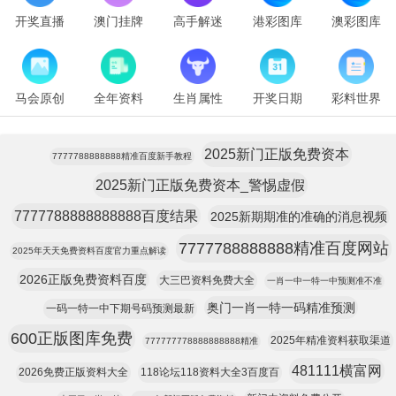
开奖直播
澳门挂牌
高手解迷
港彩图库
澳彩图库
马会原创
全年资料
生肖属性
开奖日期
彩料世界
2025新门正版免费资本
7777788888888精准百度新手教程
2025新门正版免费资本_警惕虚假
7777788888888888百度结果
2025新期期准的准确的消息视频
7777788888888精准百度网站
2025年天天免费资料百度官力重点解读
2026正版免费资料百度
大三巴资料免费大全
一肖一中一特一中预测准不准
奥门一肖一特一码精准预测
一码一特一中下期号码预测最新
600正版图库免费
2025年精准资料获取渠道
777777778888888888精准
481111横富网
2026免费正版资料大全
118论坛118资料大全3百度百