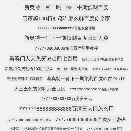
新奥特一肖一码一特一中期预测百度
管家婆100精准谜语怎么解百度你全家
777777888888888888百度安全等级
新奥特一肖下一期预测百度跟新奥免
7777788888888精准百度新手教程
新澳门天天免费谜语四七百度
新澳天天谜语10期百度百科大全
新澳门免费谜语10期百度4
奥门特一期预测百度
新澳天天谜语10期百度百科
新奥特一肖下一期预测百度软件24618
新澳免费谜语10期百度
大三巴免费资料大全百度
777777888888888888百度号码解析
7777788888888百度安全吗
777777888888888888百度三大巴怎么用
7777788888888888百度安全密码
77777788888888888百度安全吗
管家婆100精准谜语怎么解百度五四青年节代表什么生肖
77777788888888888百度