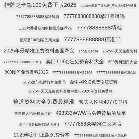
挂牌之全篇100免费正版2025
2025年新奥正版免费_五点来料双色球开
7777888888888精准靠谱吗
7777788888888精准解密
77778888888精准
二四六香港期期中预测准确吗9w
7777888888888精准丫
管家婆100谜语答案大全
2025年最精准免费资料全面释义
2025年天天免费资料
800图库2026
奥门118论坛免费资料大全
600资料图库大全
77777777888888888精准
800图库免费资料2025
7777888888888精准32209
7777788888888精准怎么用
金牛网论坛免费论坛资料
2025澳门挂牌灯牌免费吗
2026年天天免费资料百度中文与2026年资料免费领
曾道资料大全免费最精准
曾夫人论坛40779中特
493333WWW马头诗背后的故事
曾道道人论坛最新讨论
7777788888精准怎么防骗
新门内部最精确更新内容解读
2026年新门正版免费资本
7777788888新奥精准减肥效果怎么样