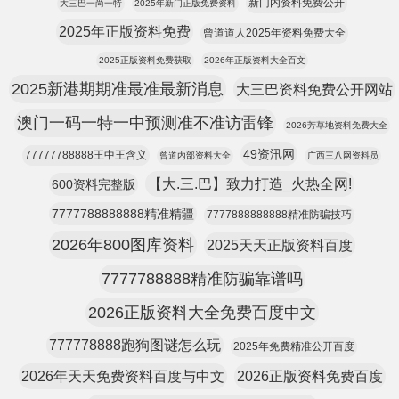
新门内资料免费公开
大三巴一尚一特
2025年新门正版免费资料
2025年正版资料免费
曾道道人2025年资料免费大全
2025正版资料免费获取
2026年正版资料大全百文
2025新港期期准最准最新消息
大三巴资料免费公开网站
澳门一码一特一中预测准不准访雷锋
2026芳草地资料免费大全
49资汛网
77777788888王中王含义
曾道内部资料大全
广西三八网资料员
【大.三.巴】致力打造_火热全网!
600资料完整版
7777788888888精准精疆
7777888888888精准防骗技巧
2026年800图库资料
2025天天正版资料百度
7777788888精准防骗靠谱吗
2026正版资料大全免费百度中文
777778888跑狗图谜怎么玩
2025年免费精准公开百度
2026年天天免费资料百度与中文
2026正版资料免费百度