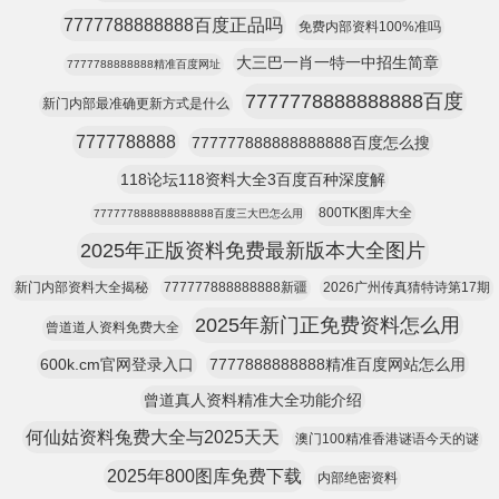
7777788888888百度正品吗
免费内部资料100%准吗
大三巴一肖一特一中招生简章
7777788888888精准百度网址
7777778888888888百度
新门内部最准确更新方式是什么
7777788888
777777888888888888百度怎么搜
118论坛118资料大全3百度百种深度解
800TK图库大全
777777888888888888百度三大巴怎么用
2025年正版资料免费最新版本大全图片
新门内部资料大全揭秘
777777888888888新疆
2026广州传真猜特诗第17期
2025年新门正免费资料怎么用
曾道道人资料免费大全
600k.cm官网登录入口
7777888888888精准百度网站怎么用
曾道真人资料精准大全功能介绍
何仙姑资料兔费大全与2025天天
澳门100精准香港谜语今天的谜
2025年800图库免费下载
内部绝密资料