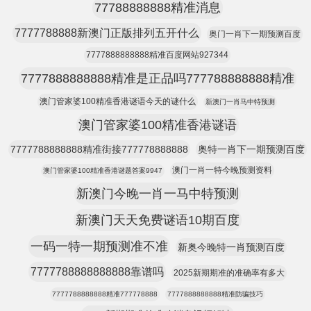
77788888888精准消息
7777788888新澳门正版排列五开什么
奥门一肖下一期预测百度
7777888888888精准百度网站927344
7777888888888精准是正品吗777788888888精准
澳门管家婆100精准香港谜语今天的谜什么
新澳门一肖马中特预测
澳门管家婆100精准香港谜语
7777788888888精准街接777778888888
奥特一肖下一期预测百度
澳门一肖一特今晚预测资料
澳门管家婆100精准香港谜题答案9947
新澳门今晚一肖一马中特预测
新澳门天天免费谜语10期百度
一码一特一期预测准不准
新奥今晚特一肖预测百度
7777788888888888靠谱吗
2025新期期准的准确率有多大
7777788888888精准777778888
7777888888888精准防骗技巧