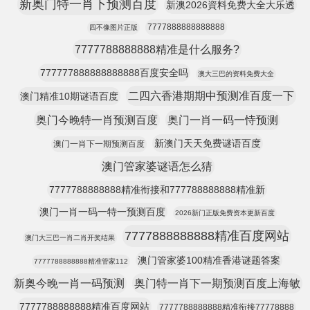
新奥门特一肖下预测百度
新澳2026資料免费大全大乐透
7777888888888888
四不像图片正版
7777788888888精准是什么服务?
777777888888888888百度安全吗
澳大三巴的资料免费大全
二四六香港期期中预测准百度一下
澳门精准10期谜语百度
奥门今晚特一肖预测百度
奥门一肖一码一恃预测
新澳门天天免费谜语百度
澳门一肖下一期预测百度
澳门管家婆谜语怎么猜
7777788888888精准衔接和777788888888精准新
澳门一肖一码一特一预测百度
2026新门正版免费资本更新百度
7777888888888精准百度网站
澳门大三巴一肖二肖开奖结果
澳门管家婆100精准香港谜题答案
7777788888888精准管家112
新奥今晚一肖一码预测
奥门特一肖下一期预测百度上海敏
7777788888888精准百度网站
7777788888888精准衔接77778888