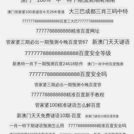
澳门一100%一中一特下期预测湖南湖南
大三巴成都三肖三码中特
澳门管家婆100准谜语今天26年香港
777777888888888888百度三大巴77777788888888888
7777788888888精准百度网址
新澳门天天谜语
管家婆三期必出一期预测今晚百度管67
777777888888888888百度安全等级
新奥特一肖下一期预测百度24618软件
澳门一肖中特百度预测
77777788888888888百度安全吗
管家婆三期必出一期预测今晚百度管
7777788888888精准百度新手教程
管家婆100精准谜语怎么解百度
新澳门天天免费谜语10期-百度
新澳门谜语10期百度答案
一肖一特下期谜语预测怎么用
777788888888精准百度安全吗