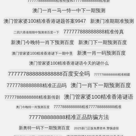
7777788888888精准衔接和777788888888精准新
澳门一肖一马一恃一中下一期预测
澳门管家婆100精准香港谜题答案9947
新澳门准期期准预测
777777888888888精准传真
二四六香港期期中预测准百度一下
新澳门今晚特一肖下预测百度
新澳门下一期预测百度
新澳一肖一码预测百度
澳门管家婆100精准香港谜下一期中垦
澳门管家婆100精准香港谜语今天的谜什么
777777888888888888百度安全吗
7777788888888精准精疆
澳门一肖下一期预测百度
7777788888888精准正品吗
澳门管家婆100精准香港谜语
77777888888888精准新传剧
7777888888888精准777788888888精准
奥门今晚特一肖预测百度
777788888888精准正品防骗方法
新奥特一码下一期预测百度
2025新门正版免费资本,警惕虚假