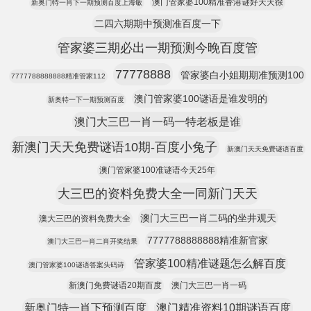
澳门管家婆100精准香港谜好天天徐
新奥门特一肖下一期预测百度上海敏
二四六期期中预测准百度一下
管家婆三期必出一期预测今晚百度管
77778888
管家婆白小姐期期准预测100
7777788888888精准管家112
澳门管家婆100谜语是谁发明的
新奥特一下一期预测百度
澳门大三巴一肖一码一特老板是谁
新澳门天天免费谜语10期-百度小兔子
新澳门天天免费谜语百度
澳门管家婆100准谜语今天25年
大三巴的资料免费大全一同新门天天
澳门大三巴一肖二码的坐井观天
澳大三巴的资料免费大全
7777788888888精准新官家
澳门大三巴一肖二肖开奖结果
管家婆100精准谜题怎么解百度
澳门管家婆100谜语答案头码诗
新澳门免费谜语20期百度
澳门大三巴一肖一码
新奥门特一肖下预测百度
澳门精准资料10期谜语百度