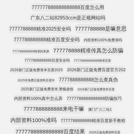
777777888888888888百度怎么用
广东八二站82953ccm是正规网站吗
7777788888是嘛意思
7777788888精准2025安全吗
777788888888精准百度安全吗
内部资料100%免费准吗
777778888精准传真怎么防骗
777788888888精准的来源
7777888888888百度安全吗
77778888888888精准百度
2026新门正版免费百度官方202
2026新门正版免费资本百度2025
7777888888888怎么查真伪
2025年免费正版资料百度中
2025新门正版免费资本,警惕虚假
2026新门正版免费资本百度
内部资料100%真中怎么弄
7777788888888888防骗技巧
7777888888888来电干嘛
澳门广八二站1
内部资料100%准吗
7777788888888精准百度新手教程
7777788888888888百度结果
2026正版免费资料百度