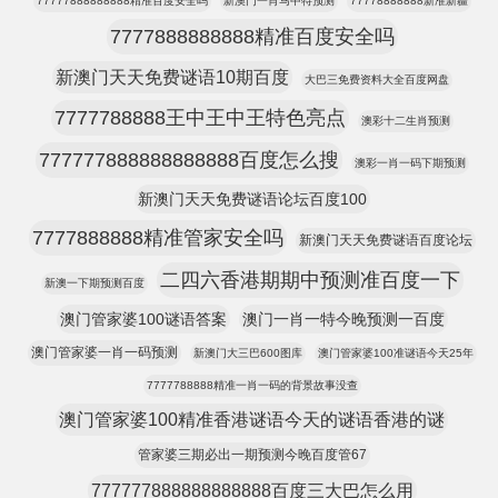
77777888888888精准百度安全吗
新澳门一肖马中特预测
77778888888新准新疆
7777888888888精准百度安全吗
新澳门天天免费谜语10期百度
大巴三免费资料大全百度网盘
7777788888王中王中王特色亮点
澳彩十二生肖预测
777777888888888888百度怎么搜
澳彩一肖一码下期预测
新澳门天天免费谜语论坛百度100
7777888888精准管家安全吗
新澳门天天免费谜语百度论坛
二四六香港期期中预测准百度一下
新澳一下期预测百度
澳门管家婆100谜语答案
澳门一肖一特今晚预测一百度
澳门管家婆一肖一码预测
新澳门大三巴600图库
澳门管家婆100准谜语今天25年
7777788888精准一肖一码的背景故事没查
澳门管家婆100精准香港谜语今天的谜语香港的谜
管家婆三期必出一期预测今晚百度管67
777777888888888888百度三大巴怎么用