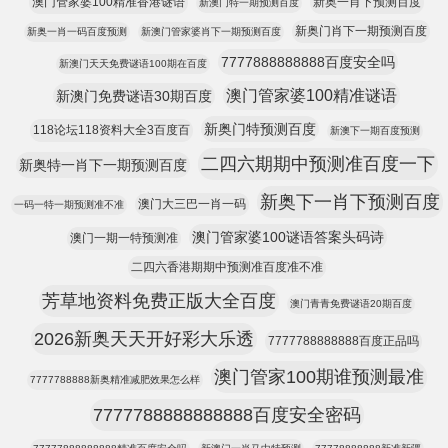
澳门管家婆100精准香港谜语
新奥一肖下预测百度
新澳门特一期预测百度
新奥门肖下一期预测百度
新奥一肖一码百度预测
新澳门管家婆肖下一期预测百度
7777888888888百度安全吗
新澳门天天免费谜语100期在百度
澳门管家婆100精准谜语
新澳门免费谜语30期百度
新奥门特预测百度
118论坛118资料大全3百度百
新澳下一期百度预测
二四六期期中预测准百度一下
新奥特一肖下一期预测百度
新奥下一肖下预测百度
澳门大三巴一肖一码
一码一特一期预测准不准
澳门管家婆100谜语答案头码诗
澳门一期一特预测准
二四六香港期期中预测准百度准不准
芳草地资料免费正版大全百度
澳门青青免费谜语20期百度
2026新奥天天开好彩大乐透
7777788888888百度正品吗
澳门管家100期谁预测最准
7777788888新奥精准减肥效果怎么样
7777788888888888百度安全密码