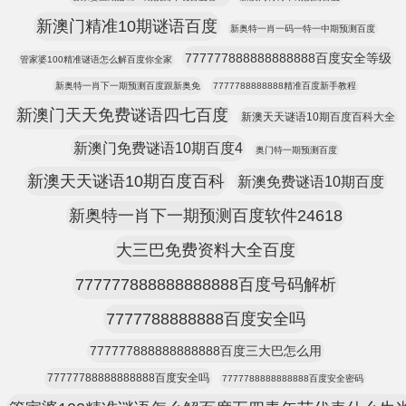
新澳门精准10期谜语百度
新奥特一肖一码一特一中期预测百度
777777888888888888百度安全等级
管家婆100精准谜语怎么解百度你全家
新奥特一肖下一期预测百度跟新奥免
7777788888888精准百度新手教程
新澳门天天免费谜语四七百度
新澳天天谜语10期百度百科大全
新澳门免费谜语10期百度4
奥门特一期预测百度
新澳天天谜语10期百度百科
新澳免费谜语10期百度
新奥特一肖下一期预测百度软件24618
大三巴免费资料大全百度
777777888888888888百度号码解析
7777788888888百度安全吗
777777888888888888百度三大巴怎么用
77777788888888888百度安全吗
7777788888888888百度安全密码