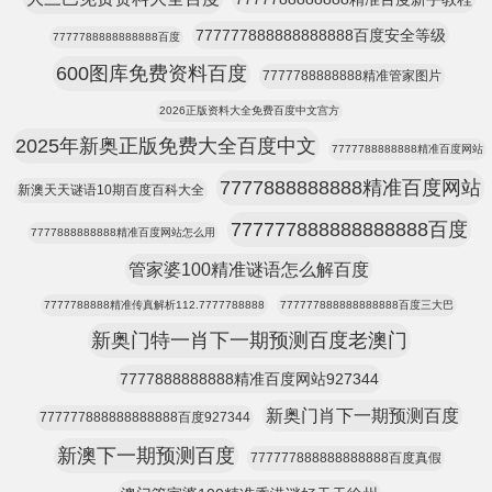
777777888888888888百度安全等级
7777788888888888百度
600图库免费资料百度
7777788888888精准管家图片
2026正版资料大全免费百度中文宫方
2025年新奥正版免费大全百度中文
7777788888888精准百度网站
7777888888888精准百度网站
新澳天天谜语10期百度百科大全
777777888888888888百度
7777888888888精准百度网站怎么用
管家婆100精准谜语怎么解百度
7777788888精准传真解析112.7777788888
777777888888888888百度三大巴
新奥门特一肖下一期预测百度老澳门
7777888888888精准百度网站927344
新奥门肖下一期预测百度
777777888888888888百度927344
新澳下一期预测百度
777777888888888888百度真假