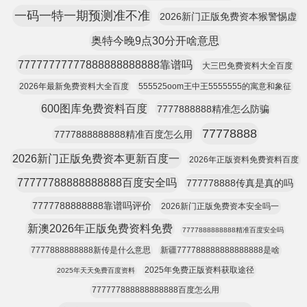
一码一特一期预测准不准
2026新门正版免费资本猴警惕虚
奥特今晚9点30分开啥意思
77777777777888888888888靠谱吗
大三巴免费资料大全百度
2026年最新免费资料大全百度
555525oom王中王5555555的寓意和象征
600图库免费资料百度
7777888888精准怎么防骗
77778888
7777888888888精准百度怎么用
2026新门正版免费资本更新百度一
2026年正版资料免费资料百度
77777788888888888百度安全吗
777778888传真是真的吗
7777788888888靠谱吗评价
2026新门正版免费资本安全吗一
新澳2026年正版免费资料免费
7777888888888精准百度安全吗
7777888888888新传是什么意思
新疆777788888888888888是啥
2025年免费正版资料获取途径
2025年天天免费百度资料
777777888888888888百度怎么用