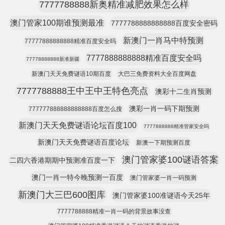
7777788888新奥精准减肥效果怎么样
澳门管家100期谁预测最准
7777788888888888百度安全密码
新澳门一肖马中特预测
77777888888888精准百度安全吗
7777888888888精准百度安全吗
77778888888新准新疆
新澳门天天免费谜语10期百度
大巴三免费资料大全百度网盘
7777788888王中王中王特色亮点
澳彩十二生肖预测
澳彩一肖一码下期预测
777777888888888888百度怎么搜
新澳门天天免费谜语论坛百度100
7777888888精准管家安全吗
新澳门天天免费谜语百度论坛
新澳一下期预测百度
澳门管家婆100谜语答案
二四六香港期期中预测准百度一下
澳门一肖一特今晚预测一百度
澳门管家婆一肖一码预测
新澳门大三巴600图库
澳门管家婆100准谜语今天25年
7777788888精准一肖一码的背景故事没查