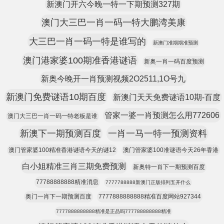
新澳门开六今晚一特一下期预测327期
澳门大三巴一肖一码一特大鹏湾美康
大三巴一肖一码一特是谁写的
新澳门准期期准预测
澳门港家婆100期准香港谜语
新奥一肖一码百度预测
新奥今晚开一肖预测视频2O2511,1O号九
新澳门免费谜语10期百度
新澳门天天免费谜语10期-百度
管家一婆一肖预测怎么用772606
澳门大三巴一肖一码一特老板是谁
新澳下一期预测百度
一肖一马一特一预测资料
澳门管家婆100精准香港谜语今天的谜12
澳门管家婆100准谜语今天26年香港
白小姐精准三肖三期免费预测
新奥特一肖下一期预测百度
77788888888精准消息
7777788888新澳门正版排列五开什么
奥门一肖下一期预测百度
7777888888888精准百度网站927344
7777888888888精准是正品吗777788888888精准