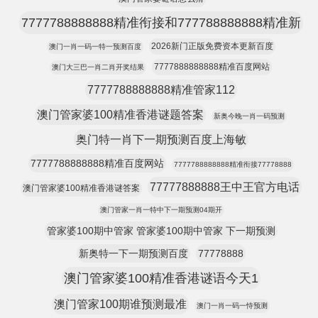
7777788888888精准衔接和777788888888精准新
2026新门正版免费资本更新百度
澳门一肖一码一特一预测百度
7777888888888精准百度网站
澳门大三巴一肖二肖开奖结果
7777788888888精准管家112
澳门管家婆100精准香港谜题答案
新奥今晚一肖一码预测
奥门特一肖下一期预测百度上海敏
7777788888888精准百度网站
7777788888888精准衔接77778888
77777888888王中王官方电话
澳门管家婆100精准香港谜答案
澳门管家一肖一特中下一期预测04期开
管家婆100期中管家 管家婆100期中管家 下一期预测
新奥特一下一期预测百度
77778888
澳门管家婆100精准香港谜语今天1
澳门管家100期谁预测最准
澳门一肖一码一恃预测