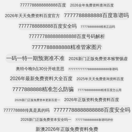
7777788888888888百度
2026全年免费资料查询百度
7777788888888百度靠谱吗
2026年天天免费资料百度官方
7777788888888百度安全吗
77778888888精准正品吗
777777888888888888百度号码解析
7777788888888精准管家图片
一码一特一期预测准不准
2026新门正版免费资本猴警惕虚
奥特今晚9点30分开啥意思
77777777777888888888888靠谱吗
2026年最新免费资料大全百度
2025年天天免费查询资料百度
7777888888精准怎么防骗
7777888888888精准百度怎么用
2026年正版资料免费资料百度
2026新门正版免费资本更新百度一
77777788888888888百度安全吗
777778888传真是真的吗
2026新门正版免费资本安全吗一
7777788888888靠谱吗评价
新澳2026年正版免费资料免费