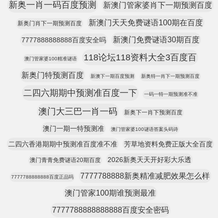
新奥一肖一码百度预测
新澳门管家婆肖下一期预测百度
新澳门天天免费谜语100期在百度
新奥门肖下一期预测百度
新澳门免费谜语30期百度
7777888888888百度安全吗
118论坛118资料大全3百度百
澳门管家婆100精准谜语
新奥门特预测百度
新澳下一期百度预测
新奥特一肖下一期预测百度
二四六期期中预测准百度一下
一码一特一期预测准不准
澳门大三巴一肖一码
新奥下一肖下预测百度
澳门一期一特预测准
澳门管家婆100谜语答案头码诗
二四六香港期期中预测准百度准不准
芳草地资料免费正版大全百度
2026新奥天天开好彩大乐透
澳门青青免费谜语20期百度
7777788888新奥精准减肥效果怎么样
7777788888888百度正品吗
澳门管家100期谁预测最准
7777788888888888百度安全密码