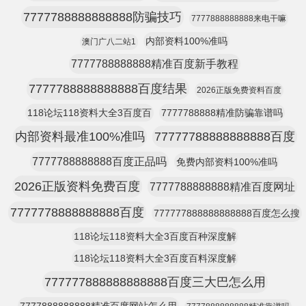
7777788888888888防骗技巧
7777888888888来电干嘛
内部资料100%准吗
澳门广八二站1
7777788888888精准百度新手教程
7777788888888888百度结果
2026正版免费资料百度
118论坛118资料大全3百度百
7777788888精准防骗靠谱吗
内部资料最准100%准吗
77777788888888888百度
7777788888888百度正品吗
免费内部资料100%准吗
2026正版资料免费百度
7777788888888精准百度网址
7777778888888888百度
777777888888888888百度怎么搜
118论坛118资料大全3百度百种深度解
118论坛118资料大全3百度百料深度解
777777888888888888百度三大巴怎么用