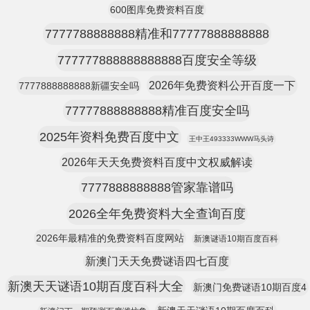
600图库免费资料百度
7777788888888精准和77777888888888
777777888888888888百度安全等级
2026年免费资料公开百度一下
7777888888888新疆安全吗
77777888888888精准百度安全吗
2025年资料免费百度中文
王中王493333WWW马头诗
2026年天天免费资料百度中文权威解读
7777888888888管家靠谱吗
2026全年免费资料大全查询百度
2026年最精准的免费资料百度网站
新澳谜语10期百度百科
新澳门天天免费谜语四七百度
新澳天天谜语10期百度百科大全
新澳门免费谜语10期百度4