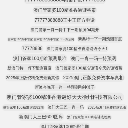
澳门管家婆100精准香港谜答案
77777888888王中王官方电话
澳门管家一肖一特中下一期预测04期开
新奥特一下一期预测百度
管家婆100期中管家 管家婆100期中管家 下一期预测
77778888
澳门管家婆100精准香港谜语今天1
澳门管家100期谁预测最准
澳门一肖一码一恃预测
新澳门特一肖下预测百度
澳门管家婆100精准谜语今天的谜诸葛
2025澳门正版免费资本车真相
2025年正版资料免费最新真假
新澳今晚开一肖一特预测和神算子
澳门管家婆100精准香港谜好天天徐州科技有限公司
澳门大三巴一肖一码
澳管家婆100精准谜语82期
2025新澳门免费挂牌真假
新澳门大三巴600图库
澳门管家婆100精准谜底答案
澳门管家婆100谜语往期