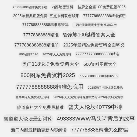
内部绝密资料
挂牌之全篇100免费正版2025
2025年800图库免费下载
2025年新奥正版免费_五点来料双色球开
7777788888888精准解密
7777888888888精准靠谱吗
二四六香港期期中预测准确吗9w
管家婆100谜语答案大全
77778888888精准
7777888888888精准丫
2025年最精准免费资料全面释义
77777777888888888精准
800图库2026
2025年天天免费资料
奥门118论坛免费资料大全
600资料图库大全
800图库免费资料2025
7777888888888精准32209
7777788888888精准怎么用
2025澳门挂牌灯牌免费吗
金牛网论坛免费论坛资料
2026年天天免费资料百度中文与2026年资料免费领
曾夫人论坛40779中特
曾道资料大全免费最精准
493333WWW马头诗背后的故事
曾道道人论坛最新讨论
7777788888精准怎么防骗
新门内部最精确更新内容解读