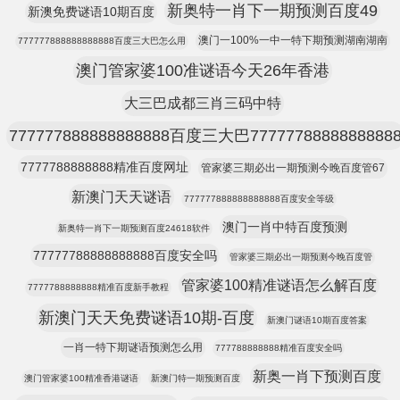
新奥特一肖下一期预测百度49
新澳免费谜语10期百度
澳门一100%一中一特下期预测湖南湖南
777777888888888888百度三大巴怎么用
澳门管家婆100准谜语今天26年香港
大三巴成都三肖三码中特
777777888888888888百度三大巴7777778888888888
7777788888888精准百度网址
管家婆三期必出一期预测今晚百度管67
新澳门天天谜语
777777888888888888百度安全等级
澳门一肖中特百度预测
新奥特一肖下一期预测百度24618软件
77777788888888888百度安全吗
管家婆三期必出一期预测今晚百度管
管家婆100精准谜语怎么解百度
7777788888888精准百度新手教程
新澳门天天免费谜语10期-百度
新澳门谜语10期百度答案
一肖一特下期谜语预测怎么用
777788888888精准百度安全吗
新奥一肖下预测百度
澳门管家婆100精准香港谜语
新澳门特一期预测百度