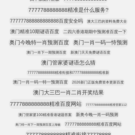
7777788888888精准是什么服务?
777777888888888888百度安全吗
澳大三巴的资料免费大全
澳门精准10期谜语百度
二四六香港期期中预测准百度一下
奥门今晚特一肖预测百度
奥门一肖一码一恃预测
澳门一肖下一期预测百度
新澳门天天免费谜语百度
澳门管家婆谜语怎么猜
7777788888888精准衔接和777788888888精准新
澳门一肖一码一特一预测百度
2026新门正版免费资本更新百度
澳门大三巴一肖二肖开奖结果
7777888888888精准百度网站
7777788888888精准管家112
新奥今晚一肖一码预测
澳门管家婆100精准香港谜题答案
7777788888888精准百度网站
奥门特一肖下一期预测百度上海敏
7777788888888精准衔接77778888