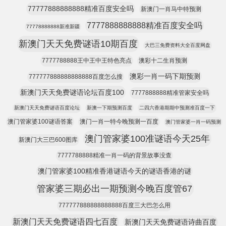
77777888888888精准百度安全吗
新澳门一肖马中特预测
7777888888888精准百度安全吗
77778888888新准新疆
新澳门天天免费谜语10期百度
大巴三免费资料大全百度网盘
7777788888王中王中王特色亮点
澳彩十二生肖预测
澳彩一肖一码下期预测
777777888888888888百度怎么搜
新澳门天天免费谜语论坛百度100
7777888888精准管家安全吗
新澳门天天免费谜语百度论坛
新澳一下期预测百度
二四六香港期期中预测准百度一下
澳门管家婆100谜语答案
澳门一肖一特今晚预测一百度
澳门管家婆一肖一码预测
澳门管家婆100准谜语今天25年
新澳门大三巴600图库
7777788888精准一肖一码的背景故事没查
澳门管家婆100精准香港谜语今天的谜语香港的谜
管家婆三期必出一期预测今晚百度管67
777777888888888888百度三大巴怎么用
新澳门天天免费谜语四七百度
新澳门天天免费谜语诗曲百度