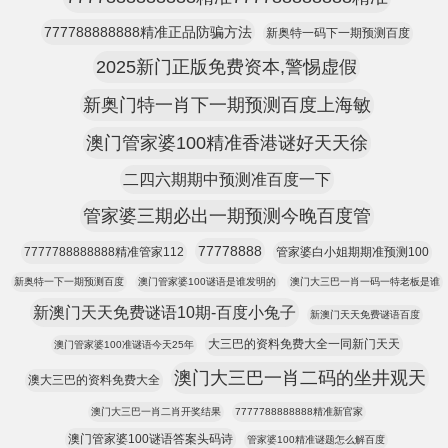
777788888888精准正品防骗方法
新奥特一码下一期预测百度
2025新门正版免费资本,警惕虚假
新奥门特一肖下一期预测百度上海敏
澳门管家婆100精准香港谜好天天徐
二四六期期中预测准百度一下
管家婆三期必出一期预测今晚百度管
77778888
7777788888888精准管家112
管家婆白小姐期期准预测100
新奥特一下一期预测百度
澳门管家婆100谜语是谁发明的
澳门大三巴一肖一码一特老板是谁
新澳门天天免费谜语10期-百度小兔子
新澳门天天免费谜语百度
大三巴的资料免费大全一同新门天天
澳门管家婆100准谜语今天25年
澳门大三巴一肖二码的坐井观天
澳大三巴的资料免费大全
澳门大三巴一肖二肖开奖结果
7777788888888精准新官家
澳门管家婆100谜语答案头码诗
管家婆100精准谜题怎么解百度