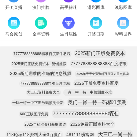
开奖直播
澳门挂牌
高手解迷
港彩图库
澳彩图库
马会原创
全年资料
生肖属性
开奖日期
彩料世界
2025新门正版免费资本
7777788888888精准百度新手教程
7777788888888888百度结果
2025新门正版免费资本_警惕虚假
2025新期期准的准确的消息视频
2025年天天免费资料百度官力重点解读
2026正版免费资料百度
7777788888888精准百度网站
大三巴资料免费大全
一肖一中一特一中预测准不准
奥门一肖一特一码精准预测
一码一特一中下期号码预测最新
777777778888888888精准
600正版图库免费
2026免费正版资料大全
2025年精准资料获取渠道
大三巴一尚一特
118论坛118资料大全3百度百
481111横富网