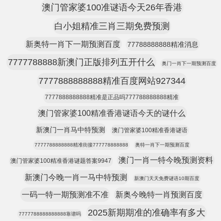
澳门管家婆100准谜语今天26年香港
白小姐精准三肖三期免费预测
新奥特一肖下一期预测百度
77788888888精准消息
7777788888新澳门正版排列五开什么
奥门一肖下一期预测百度
7777888888888精准百度网站927344
7777888888888精准是正品吗777788888888精准
澳门管家婆100精准香港谜语今天的谜什么
新澳门一肖马中特预测
澳门管家婆100精准香港谜语
7777788888888精准街接777778888888
奥特一肖下一期预测百度
澳门一肖一特今晚预测资料
澳门管家婆100精准香港谜题答案9947
新澳门今晚一肖一马中特预测
新澳门天天免费谜语10期百度
一码一特一期预测准不准
新奥今晚特一肖预测百度
2025新期期准的准确率有多大
7777788888888888靠谱吗