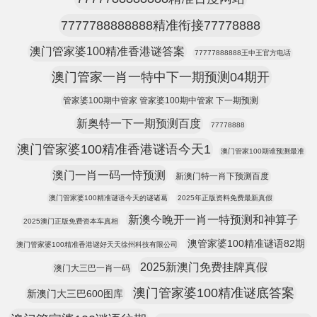
7777788888888精准衔接77778888
澳门管家婆100精准香港谜答案
77777888888王中王官方电话
澳门管家一肖一特中下一期预测04期开
管家婆100期中管家 管家婆100期中管家 下一期预测
新奥特一下一期预测百度
77778888
澳门管家婆100精准香港谜语今天1
澳门管家100期谁预测最准
澳门一肖一码一恃预测
新澳门特一肖下预测百度
澳门管家婆100精准谜语今天的谜诸葛
2025年正版资料免费最新真假
新澳今晚开一肖一特预测和神算子
2025澳门正版免费资本车真相
澳管家婆100精准谜语82期
澳门管家婆100精准香港谜好天天徐州科技有限公司
2025新澳门免费挂牌真假
澳门大三巴一肖一码
澳门管家婆100精准谜底答案
新澳门大三巴600图库