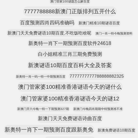
澳门管家100谜题怎么解百度
7777788888新澳门正版排列五开什么
百度预测四肖四码准确吗
新澳门精准10期谜语百度
新澳门天天免费谜语10期百度,不吃饭吃啥呢
澳门一肖一特今晚预测资料
新奥特一肖下一期预测百度软件24618
白小姐精准三肖三期免费预测
新澳谜语10期百度百科大全及答案
7777777777788888882325
新奥特一肖一码一特一中期预测百度
澳门管家婆100精准香港谜语今天的谜什么
澳门管家婆100精准香港谜语今天的谜12
新澳门开六今晚一特一下期预测327期
新澳门今晚四肖期期中特预测准不准
新澳门天天免费谜语诗曲百度
新奥特一肖下一期预测百度跟新奥免
新澳免费谜语10期百度