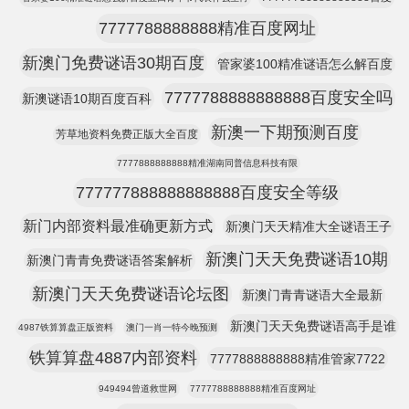
7777788888888精准百度网址
新澳门免费谜语30期百度
管家婆100精准谜语怎么解百度
7777788888888888百度安全吗
新澳谜语10期百度百科
新澳一下期预测百度
芳草地资料免费正版大全百度
7777888888888精准湖南同普信息科技有限
777777888888888888百度安全等级
新门内部资料最准确更新方式
新澳门天天精准大全谜语王子
新澳门天天免费谜语10期
新澳门青青免费谜语答案解析
新澳门天天免费谜语论坛图
新澳门青青谜语大全最新
新澳门天天免费谜语高手是谁
4987铁算算盘正版资料
澳门一肖一特今晚预测
铁算算盘4887内部资料
7777888888888精准管家7722
949494曾道救世网
7777788888888精准百度网址