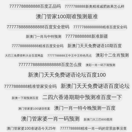
7777788888888百度正品吗
7777788888新奥精准减肥效果怎么样
澳门管家100期谁预测最准
7777788888888888百度安全密码
77777888888888精准百度安全吗
77778888888新准新疆
新澳门一肖马中特预测
新澳门天天免费谜语10期百度
7777888888888精准百度安全吗
澳彩十二生肖预测
大巴三免费资料大全百度网盘
7777788888王中王中王特色亮点
777777888888888888百度怎么搜
澳彩一肖一码下期预测
新澳门天天免费谜语论坛百度100
新澳门天天免费谜语百度论坛
7777888888精准管家安全吗
二四六香港期期中预测准百度一下
新澳一下期预测百度
澳门一肖一特今晚预测一百度
澳门管家婆100谜语答案
澳门管家婆一肖一码预测
新澳门大三巴600图库
澳门管家婆100准谜语今天25年
7777788888精准一肖一码的背景故事没查