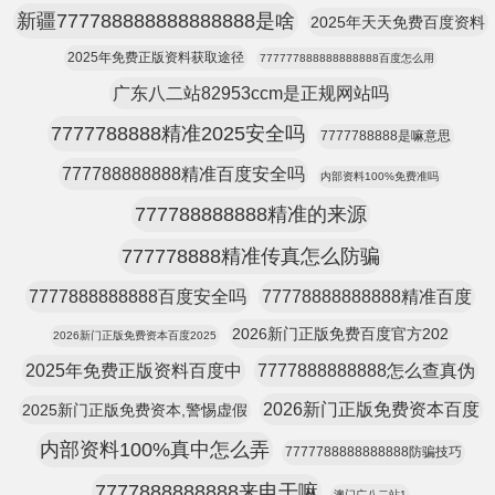
新疆777788888888888888是啥
2025年天天免费百度资料
2025年免费正版资料获取途径
777777888888888888百度怎么用
广东八二站82953ccm是正规网站吗
7777788888精准2025安全吗
7777788888是嘛意思
777788888888精准百度安全吗
内部资料100%免费准吗
777788888888精准的来源
777778888精准传真怎么防骗
7777888888888百度安全吗
77778888888888精准百度
2026新门正版免费百度官方202
2026新门正版免费资本百度2025
2025年免费正版资料百度中
7777888888888怎么查真伪
2026新门正版免费资本百度
2025新门正版免费资本,警惕虚假
内部资料100%真中怎么弄
7777788888888888防骗技巧
7777888888888来电干嘛
澳门广八二站1