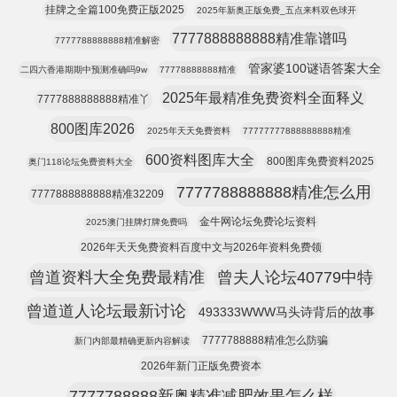
挂牌之全篇100免费正版2025
2025年新奥正版免费_五点来料双色球开
7777888888888精准靠谱吗
7777788888888精准解密
管家婆100谜语答案大全
二四六香港期期中预测准确吗9w
77778888888精准
2025年最精准免费资料全面释义
7777888888888精准丫
800图库2026
2025年天天免费资料
77777777888888888精准
600资料图库大全
800图库免费资料2025
奥门118论坛免费资料大全
7777788888888精准怎么用
7777888888888精准32209
金牛网论坛免费论坛资料
2025澳门挂牌灯牌免费吗
2026年天天免费资料百度中文与2026年资料免费领
曾道资料大全免费最精准
曾夫人论坛40779中特
曾道道人论坛最新讨论
493333WWW马头诗背后的故事
7777788888精准怎么防骗
新门内部最精确更新内容解读
2026年新门正版免费资本
7777788888新奥精准减肥效果怎么样