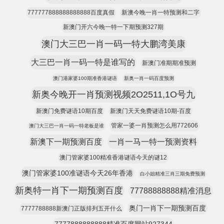
777777888888888888百度真假
新澳今晚一肖一特预测和二字
新澳门开六今晚一特一下期预测327期
澳门大三巴一肖一码一特大鹏湾美康
大三巴一肖一码一特是谁写的
新澳门准期期准预测
澳门港家婆100期准香港谜语
新奥一肖一码百度预测
新奥今晚开一肖预测视频2O2511,1O号九
新澳门免费谜语10期百度
新澳门天天免费谜语10期-百度
管家一婆一肖预测怎么用772606
澳门大三巴一肖一码一特老板是谁
新澳下一期预测百度
一肖一马一特一预测资料
澳门管家婆100精准香港谜语今天的谜12
澳门管家婆100准谜语今天26年香港
白小姐精准三肖三期免费预测
新奥特一肖下一期预测百度
77788888888精准消息
奥门一肖下一期预测百度
7777788888新澳门正版排列五开什么