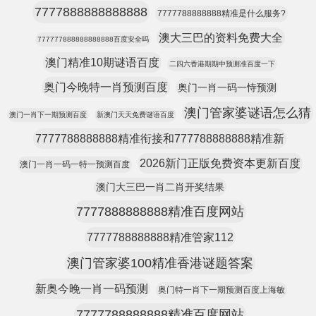
7777888888888888
7777788888888精准是什么服务?
澳大三巴的资料免费大全
777777888888888888百度安全吗
澳门精准10期谜语百度
二四六香港期期中预测准百度一下
奥门今晚特一肖预测百度
奥门一肖一码一恃预测
澳门管家婆谜语怎么猜
澳门一肖下一期预测百度
新澳门天天免费谜语百度
7777788888888精准衔接和777788888888精准新
2026新门正版免费资本更新百度
澳门一肖一码一特一预测百度
澳门大三巴一肖二肖开奖结果
7777888888888精准百度网站
7777788888888精准管家112
澳门管家婆100精准香港谜题答案
新奥今晚一肖一码预测
奥门特一肖下一期预测百度上海敏
7777788888888精准百度网站