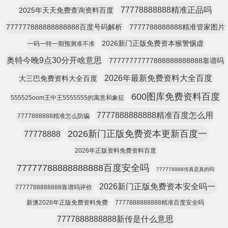
77778888888精准正品吗
2025年天天免费查询资料百度
777777888888888888百度号码解析
7777788888888精准管家图片
2026新门正版免费资本猴警惕虚
一码一特一期预测准不准
奥特今晚9点30分开啥意思
77777777777888888888888靠谱吗
2026年最新免费资料大全百度
大三巴免费资料大全百度
600图库免费资料百度
555525oom王中王5555555的寓意和象征
7777888888888精准百度怎么用
7777888888精准怎么防骗
2026新门正版免费资本更新百度一
77778888
2026年正版资料免费资料百度
77777788888888888百度安全吗
777778888传真是真的吗
2026新门正版免费资本安全吗一
7777788888888靠谱吗评价
新澳2026年正版免费资料免费
7777888888888精准百度安全吗
7777888888888新传是什么意思