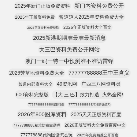
新门内资料免费公开
2025年新门正版免费资料
曾道道人2025年资料免费大全
2025年正版资料免费
2026年正版资料大全百文
2025正版资料免费获取
2025新港期期准最准最新消息
大三巴资料免费公开网站
澳门一码一特一中预测准不准访雷锋
77777788888王中王含义
2026芳草地资料免费大全
49资汛网
广西三八网资料员
曾道内部资料大全
600资料完整版
【大.三.巴】致力打造_火热全网!
7777788888888精准精疆
7777888888888精准防骗技巧
2026年800图库资料
2025天天正版资料百度
2026正版资料大全免费百度中文
7777788888精准防骗靠谱吗
777778888跑狗图谜怎么玩
2025年免费精准公开百度