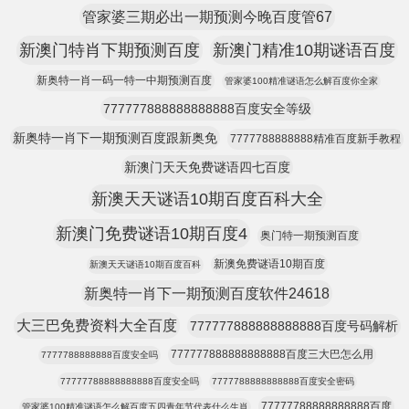
管家婆三期必出一期预测今晚百度管67
新澳门特肖下期预测百度
新澳门精准10期谜语百度
新奥特一肖一码一特一中期预测百度
管家婆100精准谜语怎么解百度你全家
777777888888888888百度安全等级
新奥特一肖下一期预测百度跟新奥免
7777788888888精准百度新手教程
新澳门天天免费谜语四七百度
新澳天天谜语10期百度百科大全
新澳门免费谜语10期百度4
奥门特一期预测百度
新澳免费谜语10期百度
新澳天天谜语10期百度百科
新奥特一肖下一期预测百度软件24618
大三巴免费资料大全百度
777777888888888888百度号码解析
777777888888888888百度三大巴怎么用
7777788888888百度安全吗
77777788888888888百度安全吗
7777788888888888百度安全密码
77777788888888888百度
管家婆100精准谜语怎么解百度五四青年节代表什么生肖