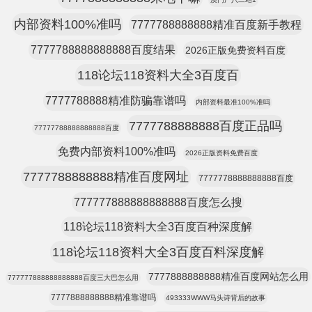
内部资料100%准吗
7777788888888精准百度新手教程
7777788888888888百度结果
2026正版免费资料百度
118论坛118资料大全3百度百
7777788888精准防骗靠谱吗
内部资料最准100%准吗
7777788888888百度正品吗
77777788888888888百度
免费内部资料100%准吗
2026正版资料免费百度
7777788888888精准百度网址
7777778888888888百度
777777888888888888百度怎么搜
118论坛118资料大全3百度百种深度解
118论坛118资料大全3百度百料深度解
7777888888888精准百度网站怎么用
777777888888888888百度三大巴怎么用
7777888888888精准靠谱吗
493333WWW马头诗背后的故事