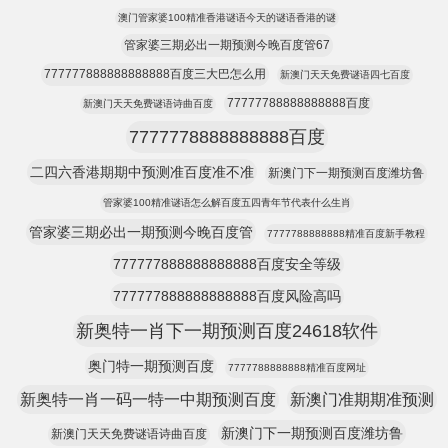
澳门管家婆100精准香港谜语今天的谜语香港的谜
管家婆三期必出一期预测今晚百度管67
777777888888888888百度三大巴怎么用
新澳门天天免费谜语四七百度
77777788888888888百度
新澳门天天免费谜语诗曲百度
7777778888888888百度
二四六香港期期中预测准百度准不准
新澳门下一期预测百度潍坊鲁
管家婆100精准谜语怎么解百度五四青年节代表什么生肖
管家婆三期必出一期预测今晚百度管
7777788888888精准百度新手教程
777777888888888888百度安全等级
777777888888888888百度风险高吗
新奥特一肖下一期预测百度24618软件
奥门特一期预测百度
7777788888888精准百度网址
新奥特一肖一码一特一中期预测百度
新澳门准期期准预测
新澳门下一期预测百度潍坊鲁
新澳门天天免费谜语诗曲百度