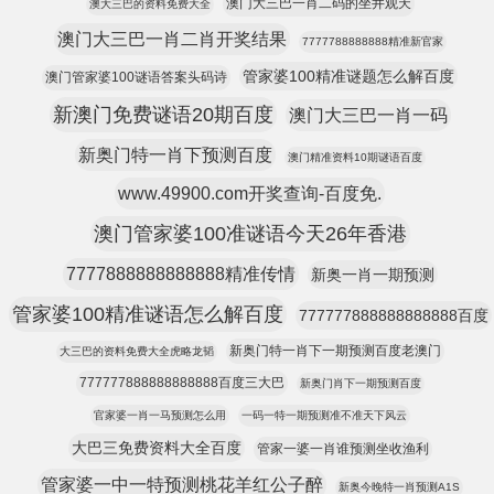
澳门大三巴一肖二码的坐井观天
澳大三巴的资料免费大全
澳门大三巴一肖二肖开奖结果
7777788888888精准新官家
管家婆100精准谜题怎么解百度
澳门管家婆100谜语答案头码诗
新澳门免费谜语20期百度
澳门大三巴一肖一码
新奥门特一肖下预测百度
澳门精准资料10期谜语百度
www.49900.com开奖查询-百度免.
澳门管家婆100准谜语今天26年香港
7777888888888888精准传情
新奥一肖一期预测
管家婆100精准谜语怎么解百度
777777888888888888百度
新奥门特一肖下一期预测百度老澳门
大三巴的资料免费大全虎略龙韬
777777888888888888百度三大巴
新奥门肖下一期预测百度
官家婆一肖一马预测怎么用
一码一特一期预测准不准天下风云
大巴三免费资料大全百度
管家一婆一肖谁预测坐收渔利
管家婆一中一特预测桃花羊红公子醉
新奥今晚特一肖预测A1S