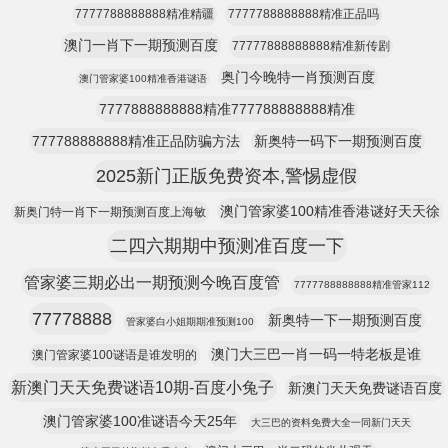
7777788888888精准精疆
7777788888888精准正品吗
澳门一肖下一期预测百度
77777888888888精准新传剧
奥门今晚特一肖预测百度
澳门管家婆100精准香港谜语
7777888888888精准777788888888精准
777788888888精准正品防骗方法
新奥特一码下一期预测百度
2025新门正版免费资本,警惕虚假
澳门管家婆100精准香港谜好天天徐
新奥门特一肖下一期预测百度上海敏
二四六期期中预测准百度一下
管家婆三期必出一期预测今晚百度管
7777788888888精准管家112
77778888
新奥特一下一期预测百度
管家婆白小姐期期准预测100
澳门大三巴一肖一码一特老板是谁
澳门管家婆100谜语是谁发明的
新澳门天天免费谜语10期-百度小兔子
新澳门天天免费谜语百度
澳门管家婆100准谜语今天25年
大三巴的资料免费大全一同新门天天