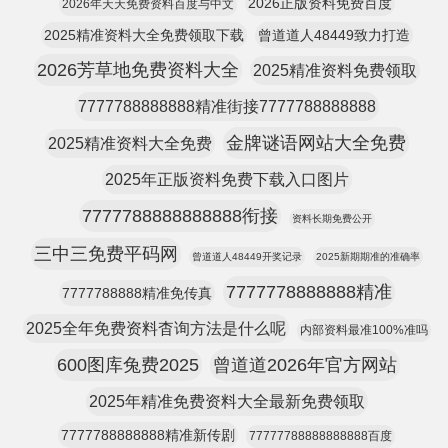
2026正版资料免费百度
2026年天天免费资料百度与中文
2025精准资料大全免费领取下载
曾道道人48449致力打造
2026芳草地免费资料大全
2025精准资料免费领取
7777788888888精准街接7777788888888
金牌谜语网站大全免费
2025精准资料大全免费
2025年正版资料免费下载入口图片
7777788888888888衔接
资料长期免费公开
三中三免费平码网
曾道道人48449开奖记录
2025新期期准的准确率
7777778888888精准
7777788888精准免传真
2025全年免费资料杳询方法是什么呢
内部资料最准100%准吗
600图库兔费2025
曾道道2026年官方网站
2025年精准免费资料大全最新免费领取
7777788888888精准新传剧
77777788888888888百度