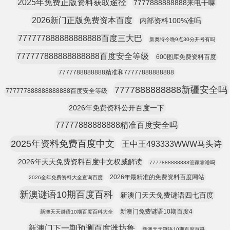
2025年免费正版资料获取途径
7777888888888来电干嘛
2026新门正版免费资本百度
内部资料100%准吗
777777888888888888百度三大巴
新奥特今晚9点30分开号有吗
777777888888888888百度安全等级
600图库免费资料百度
7777788888888精准和77777888888888
7777888888888新疆安全吗
777777888888888888百度安全等级
2026年免费资料公开百度一下
77777888888888精准百度安全吗
2025年资料免费百度中文
王中王493333WWW马头诗
2026年天天免费资料百度中文权威解读
7777888888888管家靠谱吗
2026年最精准的免费资料百度网站
2026全年免费资料大全查询百度
新澳谜语10期百度百科
新澳门天天免费谜语四七百度
新澳门免费谜语10期百度4
新澳天天谜语10期百度百科大全
新澳门下一期预测百度潍坊鲁
新澳天天谜语10期百度百科