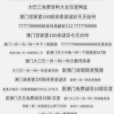
大巴三免费资料大全百度网盘
澳门管家婆100精准香港谜好天天徐州
7777788888精准传真解析112.7777788888
澳门管家婆100准谜语今天25年
澳门一肖一马一恃一中下一期预测
777777888888888888百度真假
新澳门开六今晚一特一下期预测327期
新澳今晚一肖一特预测和二字
澳门大三巴一肖一码一特大鹏湾美康
新澳门准期期准预测
大三巴一肖一码一特是谁写的
澳门港家婆100期准香港谜语
新奥一肖一码百度预测
新澳门免费谜语10期百度
新奥今晚开一肖预测视频2O2511,1O号九
新澳门天天免费谜语10期-百度
澳门大三巴一肖一码一特老板是谁
管家一婆一肖预测怎么用772606
新澳下一期预测百度