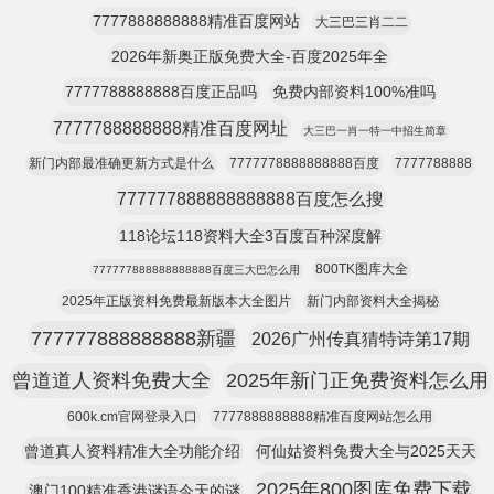
7777888888888精准百度网站
大三巴三肖二二
2026年新奥正版免费大全-百度2025年全
7777788888888百度正品吗
免费内部资料100%准吗
7777788888888精准百度网址
大三巴一肖一特一中招生简章
新门内部最准确更新方式是什么
7777778888888888百度
7777788888
777777888888888888百度怎么搜
118论坛118资料大全3百度百种深度解
800TK图库大全
777777888888888888百度三大巴怎么用
2025年正版资料免费最新版本大全图片
新门内部资料大全揭秘
777777888888888新疆
2026广州传真猜特诗第17期
曾道道人资料免费大全
2025年新门正免费资料怎么用
600k.cm官网登录入口
7777888888888精准百度网站怎么用
曾道真人资料精准大全功能介绍
何仙姑资料兔费大全与2025天天
2025年800图库免费下载
澳门100精准香港谜语今天的谜