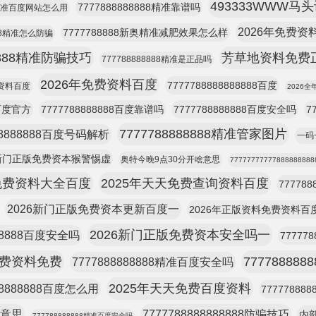
493333WWW马
7777888888888精准靠谱吗
88精准百度网站怎么用
2026年免费资
7777788888新奥精准减肥效果怎么样
888精准怎么防骗
88888精准防骗技巧
芳草地资料免费
777788888888精准是正品吗
2026年免费资料百度
7777788888888888百度
费资料百度
2026
百度官方
7777788888888百度靠谱吗
7777788888888百度安全吗
7
7777788888888精准管家图片
888888888百度号码解析
一码
6新门正版免费资本猴警惕虚
奥特今晚9点30分开啥意思
777777777778888888
新免费资料大全百度
2025年天天免费查询资料百度
77778
2026新门正版免费资本更新百度一
2026年正版资料免费资料百
2026新门正版免费资本安全吗一
888888百度安全吗
77777
免费资料免费
77778888
7777888888888精准百度安全吗
2025年天天免费百度资料
888888888百度怎么用
77777888
嘛意思
7777788888888888防骗技巧
内
777788888888精准百度安全吗