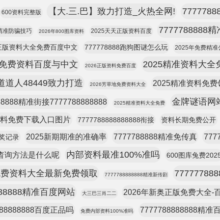
【大.三.巴】致力打造_火热全网!
777778
600资料完整版
777778888
88精准防骗技巧
2025天天正版资料百度
2026年800图库资料
6正版资料大全免费百度中文
777778888跑狗图谜怎么玩
2025年免费精
天免费资料百度与中文
2025精准资料大
2026正版资料免费百度
道道人48449致力打造
2025精准资料免费
2026芳草地免费资料大全
金牌谜语网
88888精准街接7777788888888
2025精准资料大全免费
版资料免费下载入口图片
7777788888888888衔接
资料长期免费公开
2025新期期准的准确率
7777788888精准免传真
777
开奖记录
内部资料最准100%准吗
料杳询方法是什么呢
600图库兔费202
准免费资料大全最新免费领取
77777788
7777788888888精准新传剧
8888888精准百度网站
2026年新奥正版免费大全-百
大三巴三肖二二
788888888百度正品吗
7777788888888精
免费内部资料100%准吗