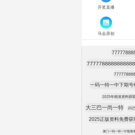
开奖直播
马会原创
777778
7777788888888
7777788
一码一特一中下期号
2025年精准资料获
大三巴一尚一特
20
2025正版资料免费获
澳门一码一特一中预测