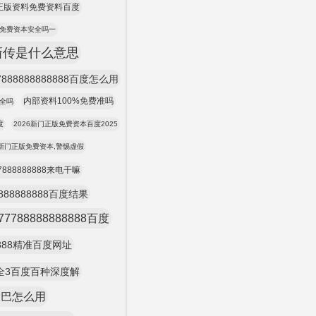
年正版资料免费资料百度
版免费资本安全吗一
88新传是什么意思
77888888888888百度怎么用
内部资料100%免费准吗
安全吗
度
2026新门正版免费资本百度2025
5新门正版免费资本,警惕虚假
7888888888来电干嘛
8888888888百度结果
77788888888888百度
88888精准百度网址
大全3百度百种深度解
三大巴怎么用