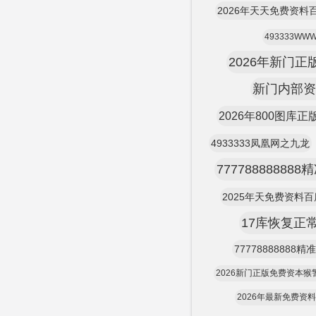
2026年天天免费资料
493333W
2026年新门
新门内部资
2026年800图库
4933333凤凰网之九龙
77778888888
2025年天免费资料
17库恢复正
77778888888
2026新门正版免费资本猴
2026年最新免费资