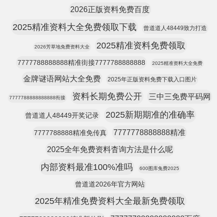
2026正版资料免费百度
2025精准资料大全免费领取下载
曾道道人48449致力打造
2025精准资料免费领取
2026芳草地免费资料大全
7777788888888精准街接7777788888888
2025精准资料大全免费
金牌谜语网站大全免费
2025年正版资料免费下载入口图片
资料长期免费公开
三中三免费平码网
7777788888888888衔接
2025新期期准的准确率
曾道道人48449开奖记录
7777778888888精准
7777788888精准免传真
2025全年免费资料杳询方法是什么呢
内部资料最准100%准吗
600图库兔费2025
曾道道2026年官方网站
2025年精准免费资料大全最新免费领取