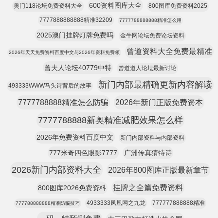
600资料图库大全
奥门118论坛免费资料大全
800图库免费资料2025
7777888888888精准32209
7777788888888精准怎么用
2025澳门挂牌灯牌免费吗
金牛网论坛免费论坛资料
曾道资料大全免费最精准
2026年天天免费资料百度中文与2026年资料免费领
曾夫人论坛40779中特
曾道道人论坛最新讨论
新门内部最精确更新内容解读
493333WWW马头诗背后的故事
7777788888精准怎么防骗
2026年新门正版免费资本
7777788888新奥精准减肥效果怎么样
2026年免费资料百度中文
新门内部资料与内部资料
777米奇四色眼影7777
广洲传真猜特诗
2026新门内部资料大全
2026年800图库正版最新章节
挂牌之全篇免费资料
800图库2026免费资料
4933333凤凰网之九龙
777777888888精准
777788888888精准防骗技巧