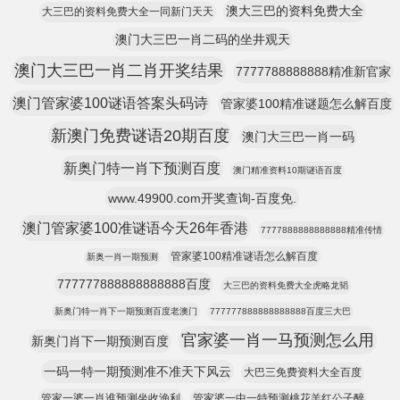
澳大三巴的资料免费大全
大三巴的资料免费大全一同新门天天
澳门大三巴一肖二码的坐井观天
澳门大三巴一肖二肖开奖结果
7777788888888精准新官家
澳门管家婆100谜语答案头码诗
管家婆100精准谜题怎么解百度
新澳门免费谜语20期百度
澳门大三巴一肖一码
新奥门特一肖下预测百度
澳门精准资料10期谜语百度
www.49900.com开奖查询-百度免.
澳门管家婆100准谜语今天26年香港
7777888888888888精准传情
管家婆100精准谜语怎么解百度
新奥一肖一期预测
777777888888888888百度
大三巴的资料免费大全虎略龙韬
新奥门特一肖下一期预测百度老澳门
777777888888888888百度三大巴
官家婆一肖一马预测怎么用
新奥门肖下一期预测百度
一码一特一期预测准不准天下风云
大巴三免费资料大全百度
管家一婆一肖谁预测坐收渔利
管家婆一中一特预测桃花羊红公子醉