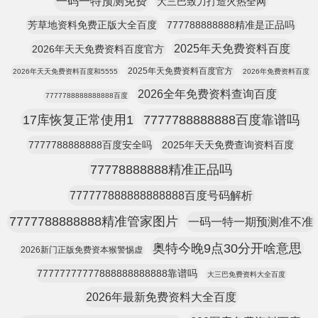
一码一特预测免费
大三巴致力打造火热全网
芳草地资料免费正版大全百度
777788888888精准是正品吗
2025年天免费资料百度
2026年天天免费资料百度官方
2025年天免费资料百度官方
2026年天天免费资料百度和5555
2026年免费资料百度
2026全年免费资料查询百度
7777788888888888百度
17库恢复正常使用1
7777788888888百度靠谱吗
7777788888888百度安全吗
2025年天天免费查询资料百度
77778888888精准正品吗
777777888888888888百度号码解析
7777788888888精准管家图片
一码一特一期预测准不准
奥特今晚9点30分开啥意思
2026新门正版免费资本猴警惕虚
77777777777888888888888靠谱吗
大三巴免费资料大全百度
2026年最新免费资料大全百度