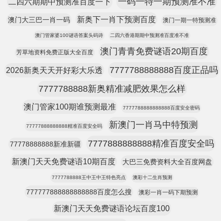
一码一特一期预测准不准
二四六期期中预测准百度一下
新奥下一肖下预测百度
澳门大三巴一肖一码
澳门一期一特预测准
澳门管家婆100谜语答案头码诗
二四六香港期期中预测准百度准不准
澳门青青免费谜语20期百度
芳草地资料免费正版大全百度
7777788888888百度正品吗
2026新奥天天开好彩大乐透
7777788888新奥精准减肥效果怎么样
澳门管家100期谁预测最准
7777788888888888百度安全密码
新澳门一肖马中特预测
77777888888888精准百度安全吗
7777888888888精准百度安全吗
77778888888新准新疆
新澳门天天免费谜语10期百度
大巴三免费资料大全百度网盘
7777788888王中王中王特色亮点
澳彩十二生肖预测
777777888888888888百度怎么搜
澳彩一肖一码下期预测
新澳门天天免费谜语论坛百度100