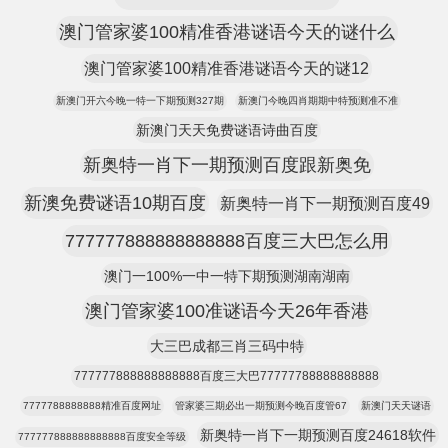
澳门管家婆100精准香港谜语今天的谜什么
澳门管家婆100精准香港谜语今天的谜12
新澳门开六今晚一特一下期预测327期
新澳门今晚四肖期期中特预测准不准
新澳门天天免费谜语诗曲百度
新奥特一肖下一期预测百度跟新奥免
新澳免费谜语10期百度
新奥特一肖下一期预测百度49
777777888888888888百度三大巴怎么用
澳门一100%一中一特下期预测湖南湖南
澳门管家婆100准谜语今天26年香港
大三巴成都三肖三码中特
777777888888888888百度三大巴77777788888888888
7777788888888精准百度网址
管家婆三期必出一期预测今晚百度管67
新澳门天天谜语
新奥特一肖下一期预测百度24618软件
777777888888888888百度安全等级