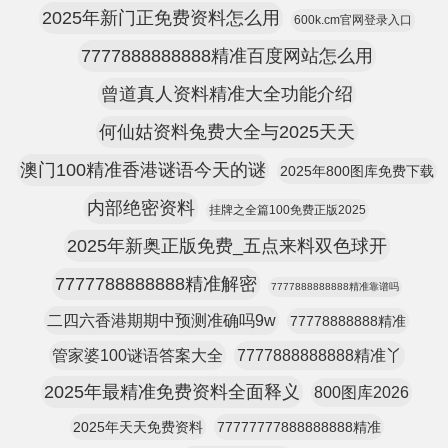
2025年新门正免费资料怎么用
600k.cm官网登录入口
7777888888888精准百度网站怎么用
曾道真人资料精准大全功能介绍
何仙姑资料兔费大全与2025天天
澳门100精准香港谜语今天的谜
2025年800图库免费下载
内部绝密资料
挂牌之全篇100免费正版2025
2025年新奥正版免费_五点来料双色球开
7777788888888精准解密
7777888888888精准靠谱吗
二四六香港期期中预测准确吗9w
77778888888精准
管家婆100谜语答案大全
7777888888888精准丫
2025年最精准免费资料全面释义
800图库2026
2025年天天免费资料
77777777888888888精准