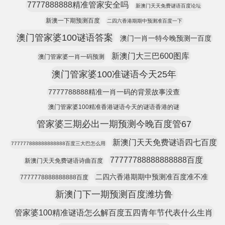
7777888888精准管家安全吗
新澳门天天免费谜语百度论坛
新澳一下期预测百度
二四六香港期期中预测准百度一下
澳门管家婆100谜语答案
澳门一肖一特今晚预测一百度
新澳门大三巴600图库
澳门管家婆一肖一码预测
澳门管家婆100准谜语今天25年
7777788888精准一肖一码的背景故事没查
澳门管家婆100精准香港谜语今天的谜语香港的谜
管家婆三期必出一期预测今晚百度管67
新澳门天天免费谜语四七百度
777777888888888888百度三大巴怎么用
77777788888888888百度
新澳门天天免费谜语诗曲百度
二四六香港期期中预测准百度准不准
7777778888888888百度
新澳门下一期预测百度潍坊鲁
管家婆100精准谜语怎么解百度五四青年节代表什么生肖