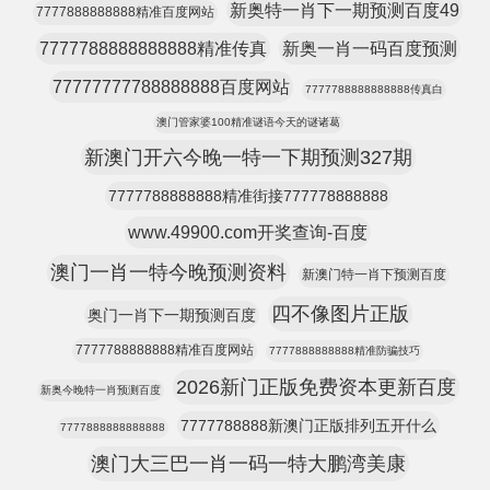
新奥特一肖下一期预测百度49
7777888888888精准百度网站
7777788888888888精准传真
新奥一肖一码百度预测
77777777788888888百度网站
7777788888888888传真白
澳门管家婆100精准谜语今天的谜诸葛
新澳门开六今晚一特一下期预测327期
7777788888888精准街接777778888888
www.49900.com开奖查询-百度
澳门一肖一特今晚预测资料
新澳门特一肖下预测百度
四不像图片正版
奥门一肖下一期预测百度
7777788888888精准百度网站
7777888888888精准防骗技巧
2026新门正版免费资本更新百度
新奥今晚特一肖预测百度
7777788888新澳门正版排列五开什么
7777888888888888
澳门大三巴一肖一码一特大鹏湾美康