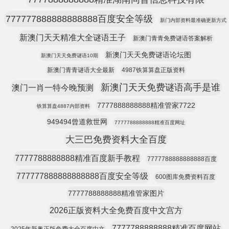
777777888888888888百度安全等级
新门内部资料最准确更新方式
新澳门天天精准大全谜语王子
新澳门青青免费谜语答案解析
新澳门天天免费谜语论坛图
新澳门天天免费谜语10期
新澳门青青谜语大全最新
4987铁算算盘正版资料
新澳门天天免费谜语高手是谁
澳门一肖一特今晚预测
7777888888888精准管家7722
铁算算盘4887内部资料
949494曾道救世网
7777788888888精准百度网址
大三巴免费资料大全百度
7777788888888精准百度新手教程
7777788888888888百度
777777888888888888百度安全等级
600图库免费资料百度
7777788888888精准管家图片
2026正版资料大全免费百度中文宫方
7777788888888精准百度网站