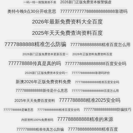
2026新门正版免费资本猴警惕虚
一码一特一期预测准不准
奥特今晚9点30分开啥意思
77777777777888888888888靠谱吗
2026年最新免费资料大全百度
2025年天天免费查询资料百度
7777888888精准怎么防骗
7777888888888精准百度怎么用
2026新门正版免费资本更新百度一
2026年正版资料免费资料百度
777778888传真是真的吗
77777788888888888百度安全吗
2026新门正版免费资本安全吗一
7777788888888靠谱吗评价
新澳2026年正版免费资料免费
7777888888888精准百度安全吗
7777888888888新传是什么意思
777777888888888888百度怎么用
7777788888精准2025安全吗
2025年天天免费百度资料
7777788888888888防骗技巧
7777788888是嘛意思
777788888888精准百度安全吗
777788888888精准的来源
内部资料100%免费准吗
77778888888888精准百度
777778888精准传真怎么防骗