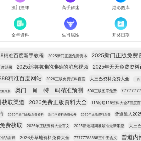
澳门挂牌
高手解迷
港彩图库
全年资料
生肖属性
开奖日期
2025新门正版免费
8888精准百度新手教程
2025新门正版免费资本
2025新期期准的准确的消息视频
2025年天天免费资
8百度结果
88888精准百度网站
大三巴资料免费大全
2026正版免费资料百度
一肖
奥门一肖一特一码精准预测
7777777
600正版图库免费
预测最新
料获取渠道
2026免费正版资料大全
118论坛118资料大全3百度百
特
曾道道人20
2025年新门正版免费资料
新门内资料免费公开
2025年正版资料免费
料免费获取
大三
2026年正版资料大全百文
2025新港期期准最准最新消息
曾道内
2026芳草地资料免费大全
不准访雷锋
77777788888王中王含义