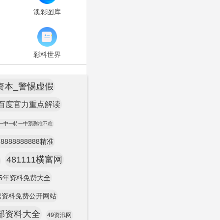
澳彩图库
彩料世界
资本_警惕虚假
料百度官力重点解读
一中一特一中预测准不准
78888888888精准
481111横富网
25年资料免费大全
巴资料免费公开网站
部资料大全
49资汛网