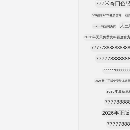
777米奇四色眼
800图库2026免费资料
挂
大三
一码一特预测免费
2026年天天免费资料百度官
7777788888888
777778888
77777788888
2026新门正版免费资本猴
2026年最新
777788
2026年正
777778