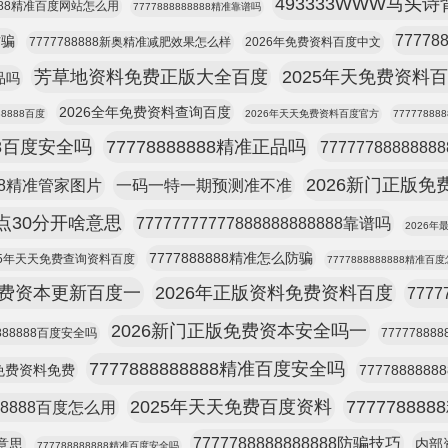
493333WWW马头
88888精准百度网站怎么用
7777888888888精准靠谱吗
7777
防骗
7777788888新奥精准减肥效果怎么样
2026年免费资料百度中文
芳草地资料免费正版大全百度
2025年天免费资料
品吗
2026全年免费资料查询百度
88888百度
2026年天天免费资料百度官方
7777788
888百度安全吗
77778888888精准正品吗
77777788888
2026新门正版
8888精准管家图片
一码一特一期预测准不准
点30分开啥意思
77777777777888888888888靠谱吗
2026
7777888888精准怎么防骗
25年天天免费查询资料百度
7777888888888精准百
免费资本更新百度一
2026年正版资料免费资料百度
777
2026新门正版免费资本安全吗一
8888888百度安全吗
7777788
7777888888888精准百度安全吗
版免费资料免费
77778888
2025年天天免费百度资料
77777888
8888888百度怎么用
7777788888888888防骗技巧
嘛意思
内部
777788888888精准百度安全吗