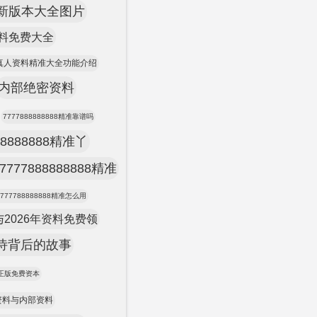
最新版本大全图片
料免费大全
真人资料精准大全功能介绍
内部绝密资料
7777888888888精准靠谱吗
88888888精准丫
77777888888888精准
7777788888888精准怎么用
2026年资料免费领
头诗背后的故事
门正版免费资本
资料与内部资料