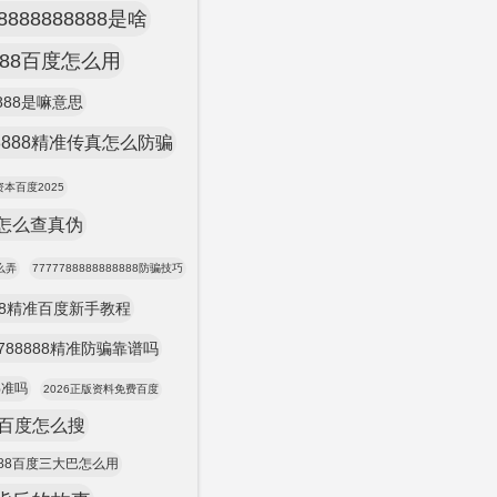
8888888888是啥
88888百度怎么用
8888是嘛意思
78888精准传真怎么防骗
资本百度2025
88怎么查真伪
么弄
7777788888888888防骗技巧
8888精准百度新手教程
7788888精准防骗靠谱吗
%准吗
2026正版资料免费百度
888百度怎么搜
88888百度三大巴怎么用