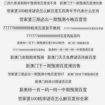
二四六香港期期中预测准百度准不准
新澳门下一期预测百度潍坊鲁
管家婆100精准谜语怎么解百度五四青年节代表什么生肖
管家婆三期必出一期预测今晚百度管
7777788888888精准百度新手教程
777777888888888888百度安全等级
777777888888888888百度风险高吗
新奥特一肖下一期预测百度24618软件
奥门特一期预测百度
新奥特一肖一码一特一中期预测百度
7777788888888精准百度网址
新澳门准期期准预测
新澳门天天免费谜语诗曲百度
新澳门下一期预测百度潍坊鲁
管家婆三期必出一期预测今晚百度管67
新澳门特肖下期预测百度
新澳门精准10期谜语百度
新奥特一肖一码一特一中期预测百度
管家婆100精准谜语怎么解百度你全家