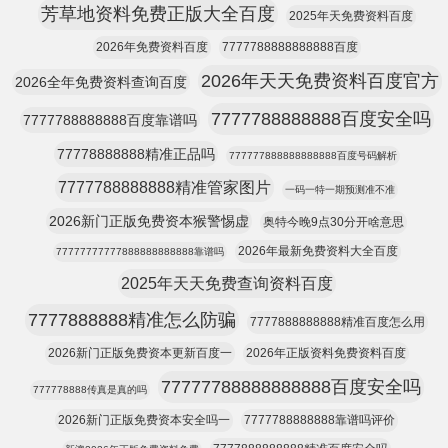
芳草地资料免费正版大全百度
2025年天免费资料百度
2026年免费资料百度
7777788888888888百度
2026年天天免费资料百度官方
2026全年免费资料查询百度
7777788888888百度安全吗
7777788888888百度靠谱吗
77778888888精准正品吗
777777888888888888百度号码解析
7777788888888精准管家图片
一码一特一期预测准不准
2026新门正版免费资本猴警惕虚
奥特今晚9点30分开啥意思
2026年最新免费资料大全百度
77777777777888888888888靠谱吗
2025年天天免费查询资料百度
7777888888精准怎么防骗
7777888888888精准百度怎么用
2026新门正版免费资本更新百度一
2026年正版资料免费资料百度
77777788888888888百度安全吗
777778888传真是真的吗
2026新门正版免费资本安全吗一
7777788888888靠谱吗评价