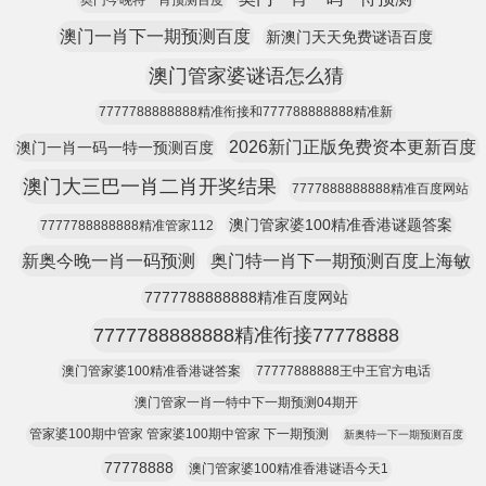
奥门今晚特一肖预测百度
澳门一肖下一期预测百度
新澳门天天免费谜语百度
澳门管家婆谜语怎么猜
7777788888888精准衔接和777788888888精准新
2026新门正版免费资本更新百度
澳门一肖一码一特一预测百度
澳门大三巴一肖二肖开奖结果
7777888888888精准百度网站
澳门管家婆100精准香港谜题答案
7777788888888精准管家112
新奥今晚一肖一码预测
奥门特一肖下一期预测百度上海敏
7777788888888精准百度网站
7777788888888精准衔接77778888
澳门管家婆100精准香港谜答案
77777888888王中王官方电话
澳门管家一肖一特中下一期预测04期开
管家婆100期中管家 管家婆100期中管家 下一期预测
新奥特一下一期预测百度
77778888
澳门管家婆100精准香港谜语今天1