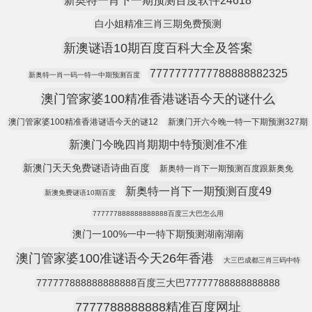
新奥特一肖下一期预测百度软件24618
白小姐精准三肖三期免费预测
新澳谜语10期百度百科大全及答案
7777777777788888882325
新奥特一肖一码一特一中期预测百度
澳门管家婆100精准香港谜语今天的谜什么
澳门管家婆100精准香港谜语今天的谜12
新澳门开六今晚一特一下期预测327期
新澳门今晚四肖期期中特预测准不准
新澳门天天免费谜语诗曲百度
新奥特一肖下一期预测百度跟新奥免
新奥特一肖下一期预测百度49
新澳免费谜语10期百度
777777888888888888百度三大巴怎么用
澳门一100%一中一特下期预测湖南湖南
澳门管家婆100准谜语今天26年香港
大三巴成都三肖三码中特
777777888888888888百度三大巴77777788888888888
7777788888888精准百度网址