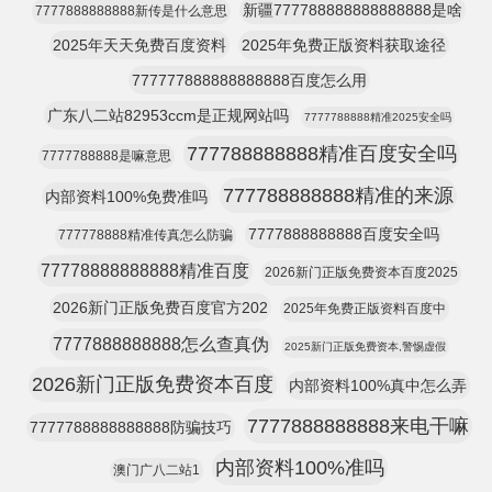
新疆777788888888888888是啥
7777888888888新传是什么意思
2025年天天免费百度资料
2025年免费正版资料获取途径
777777888888888888百度怎么用
广东八二站82953ccm是正规网站吗
7777788888精准2025安全吗
777788888888精准百度安全吗
7777788888是嘛意思
777788888888精准的来源
内部资料100%免费准吗
7777888888888百度安全吗
777778888精准传真怎么防骗
77778888888888精准百度
2026新门正版免费资本百度2025
2026新门正版免费百度官方202
2025年免费正版资料百度中
7777888888888怎么查真伪
2025新门正版免费资本,警惕虚假
2026新门正版免费资本百度
内部资料100%真中怎么弄
7777888888888来电干嘛
7777788888888888防骗技巧
内部资料100%准吗
澳门广八二站1