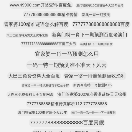
www.49900.com开奖查询-百度免.
澳门管家婆100准谜语今天26年香港
7777888888888888精准传情
新奥一肖一期预测
管家婆100精准谜语怎么解百度
777777888888888888百度
新奥门特一肖下一期预测百度老澳门
大三巴的资料免费大全虎略龙韬
777777888888888888百度三大巴
新奥门肖下一期预测百度
官家婆一肖一马预测怎么用
一码一特一期预测准不准天下风云
大巴三免费资料大全百度
管家一婆一肖谁预测坐收渔利
新奥今晚特一肖预测A1S
管家婆一中一特预测桃花羊红公子醉
澳门管家婆100精准香港谜好天天徐州
大巴三免费资料大全百度网盘
7777788888精准传真解析112.7777788888
澳门管家婆100准谜语今天25年
澳门一肖一马一恃一中下一期预测
777777888888888888百度真假