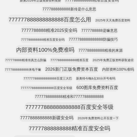
7777888888888精准百度安全吗
新澳2026年正版免费资料免费
7777888888888新传是什么意思
777777888888888888百度怎么用
2025年天天免费百度资料
7777788888精准2025安全吗
7777788888是嘛意思
7777788888888888防骗技巧
777788888888精准百度安全吗
内部资料100%免费准吗
777788888888精准的来源
777778888精准传真怎么防骗
77778888888888精准百度
2025年免费正版资料获取途径
2026新门正版免费资本百度
内部资料100%准吗
7777888888888来电干嘛
777777888888888888百度三大巴
新奥特今晚9点30分开号有吗
600图库免费资料百度
777777888888888888百度安全等级
7777788888888精准和77777888888888
777777888888888888百度安全等级
7777888888888新疆安全吗
2026年免费资料公开百度一下
77777888888888精准百度安全吗