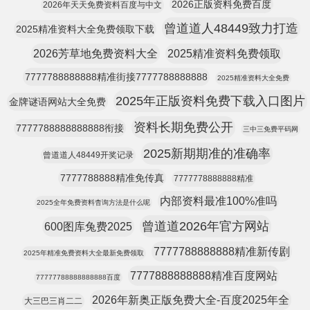
2026正版资料免费百度
2026年天天免费资料百度与中文
曾道道人48449致力打造
2025精准资料大全免费领取下载
2026芳草地免费资料大全
2025精准资料免费领取
7777788888888精准街接7777788888888
2025精准资料大全免费
2025年正版资料免费下载入口图片
金牌谜语网站大全免费
资料长期免费公开
7777788888888888衔接
三中三免费平码网
2025新期期准的准确率
曾道道人48449开奖记录
7777788888精准免传真
7777778888888精准
内部资料最准100%准吗
2025全年免费资料杳询方法是什么呢
曾道道2026年官方网站
600图库兔费2025
7777788888888精准新传剧
2025年精准免费资料大全最新免费领取
7777888888888精准百度网站
77777788888888888百度
2026年新奥正版免费大全-百度2025年全
大三巴三肖二二