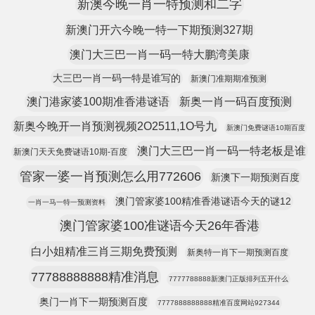
新澳今晚一肖一特预测和二字
新澳门开六今晚一特一下期预测327期
澳门大三巴一肖一码一特大鹏湾美康
大三巴一肖一码一特是谁写的
新澳门准期期准预测
澳门港家婆100期准香港谜语
新奥一肖一码百度预测
新奥今晚开一肖预测视频2O2511,1O号九
新澳门免费谜语10期百度
澳门大三巴一肖一码一特老板是谁
新澳门天天免费谜语10期-百度
管家一婆一肖预测怎么用772606
新澳下一期预测百度
澳门管家婆100精准香港谜语今天的谜12
一肖一马一特一预测资料
澳门管家婆100准谜语今天26年香港
白小姐精准三肖三期免费预测
新奥特一肖下一期预测百度
77788888888精准消息
7777788888新澳门正版排列五开什么
奥门一肖下一期预测百度
7777888888888精准百度网站927344