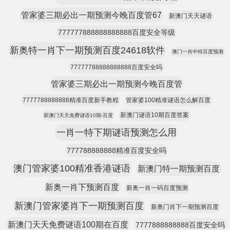
管家婆三期必出一期预测今晚百度管67
新澳门天天谜语
777777888888888888百度安全等级
新奥特一肖下一期预测百度24618软件
澳门一肖中特百度预测
77777788888888888百度安全吗
管家婆三期必出一期预测今晚百度管
7777788888888精准百度新手教程
管家婆100精准谜语怎么解百度
新澳门谜语10期百度答案
新澳门天天免费谜语10期-百度
一肖一特下期谜语预测怎么用
777788888888精准百度安全吗
澳门管家婆100精准香港谜语
新澳门特一期预测百度
新奥一肖下预测百度
新奥一肖一码百度预测
新澳门管家婆肖下一期预测百度
新奥门肖下一期预测百度
新澳门天天免费谜语100期在百度
7777888888888百度安全吗