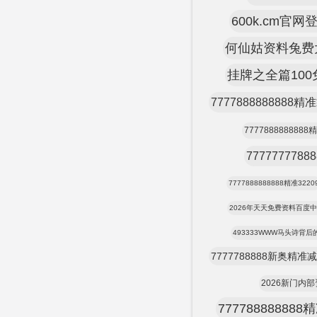
600k.cm官
何仙姑资料兔费大
挂牌之全篇100
7777888888888
7777888888888
7777777788
7777888888888精准3220
2026年天天免费资料百度中
493333WWW马头诗背后
7777788888新奥精
2026新门内
77778888888