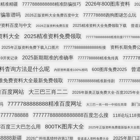
2026年800图库资料
888精准精疆
7777888888888精准防骗技巧
2
准防骗靠谱吗
777778888跑狗图谜怎么玩
2026正版资料大全免费百度中文
免费资料百度与中文
2025精准资料大全免费领取下载
曾道
2026正版资料免费百度
费资料大全
2025精准资料免费领取
7777788888888精准街接777778888
资料长期免费
2025年正版资料免费下载入口图片
7777788888888888衔接
2025新期期准的准确率
777777
49开奖记录
7777788888精准免传真
资料杳询方法是什么呢
曾道
600图库兔费2025
内部资料最准100%准吗
精准免费资料大全最新免费领取
7777788888888精准新传剧
77777788
8精准百度网站
大三巴三肖二二
2026年新奥正版免费大全-百度2025年全
7777788888888精准百度网址
吗
新门
大三巴一肖一特一中招生简章
7777788888
777777888888888888百度怎么搜
118论坛11
800TK图库大全
8888百度三大巴怎么用
2025年正版资料免费最新版本大全图
888888新疆
2025年新
2026广州传真猜特诗第17期
曾道道人资料免费大全