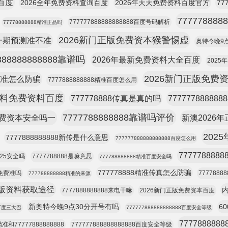
8百度
2026全年免费资料查询百度
2026年天天免费资料百度官方
77
7777788
777777888888888888百度号码解析
77778888888精准正品吗
2026新门正版免费资本猴警惕虚
一期预测准不准
奥特今晚9
7888888888888靠谱吗
2026年最新免费资料大全百度
202
2026新门正版免费
8精准怎么防骗
7777888888888精准百度怎么用
资料免费资料百度
777778888传真是真的吗
77777788888
7777788888888靠谱吗评价
免费资本安全吗一
新澳2026
202
7777888888888新传是什么意思
777777888888888888百度怎么用
777778888
025安全吗
7777788888是嘛意思
777788888888精准百度安全吗
777778888精准传真怎么防骗
免费准吗
7777888
777788888888精准的来源
正版资料获取途径
内
7777888888888来电干嘛
2026新门正版免费资本百度
新奥特今晚9点30分开号有吗
6
88百度三大巴
777777888888888888百度安全等级
77778888
精准和77777888888888
777777888888888888百度安全等级