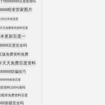
77788888888百度靠谱吗
888888精准管家图片
点30分开啥意思
5年天天免费查询资料百度
资本更新百度一
888888百度安全吗
年正版免费资料免费
5年天天免费百度资料
8888888防骗技巧
8888888精准百度
部资料100%准吗
00图库免费资料百度
88888新疆安全吗