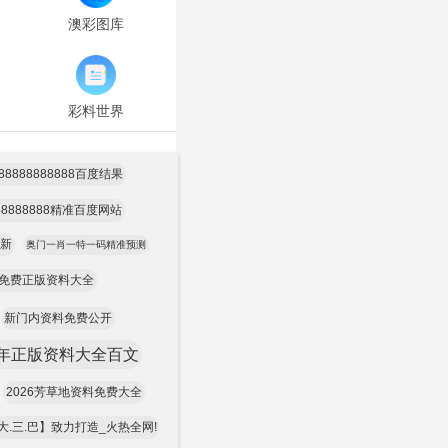
澳彩图库
彩料世界
788888888888百度结果
788888888精准百度网站
新
奥门一肖一特一码精准预测
26免费正版资料大全
新门内资料免费公开
26年正版资料大全百文
2026芳草地资料免费大全
大.三.巴】致力打造_火热全网!