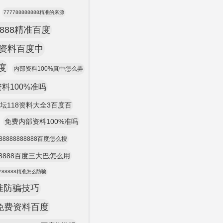
777788888888精准的来源
88888精准百度
版资料百度中
度
内部资料100%真中怎么弄
料100%准吗
论坛118资料大全3百度百
免费内部资料100%准吗
888888888888百度怎么搜
8888888百度三大巴怎么用
7788888精准怎么防骗
8精准防骗技巧
年免费资料百度