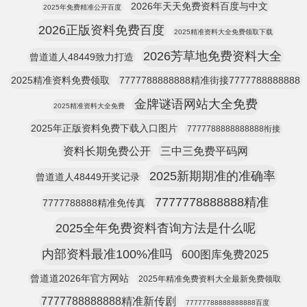
2026年天天免费资料百度与中文
2025年免费精准公开百度
2026正版资料免费百度
2025精准资料大全免费领取下载
2026芳草地免费资料大全
曾道道人48449致力打造
2025精准资料免费领取
7777788888888精准街接7777788888888
金牌谜语网站大全免费
2025精准资料大全免费
2025年正版资料免费下载入口图片
7777788888888888衔接
资料长期免费公开
三中三免费平码网
2025新期期准的准确率
曾道道人48449开奖记录
7777778888888精准
7777788888精准免传真
2025全年免费资料杳询方法是什么呢
内部资料最准100%准吗
600图库兔费2025
曾道道2026年官方网站
2025年精准免费资料大全最新免费领取
7777788888888精准新传剧
77777788888888888百度