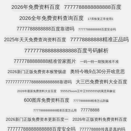
2026年免费资料百度
7777788888888888百度
2026全年免费资料查询百度
17库恢复正常使用1
7777788888888百度靠谱吗
7777788888888百度安全吗
77778888888精准正品吗
2025年天天免费查询资料百度
777777888888888888百度号码解析
7777788888888精准管家图片
一码一特一期预测准不准
奥特今晚9点30分开啥意思
2026新门正版免费资本猴警惕虚
大三巴免费资料大全百度
77777777777888888888888靠谱吗
2026年最新免费资料大全百度
555525oom王中王5555555的寓意和象征
600图库免费资料百度
7777888888精准怎么防骗
77778888
7777888888888精准百度怎么用
2026新门正版免费资本更新百度一
2026年正版资料免费资料百度
77777788888888888百度安全吗
777778888传真是真的吗