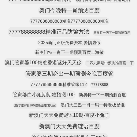
奥门今晚特一肖预测百度
7777888888888精准777788888888精准
777788888888精准正品防骗方法
新奥特一码下一期预测百度
2025新门正版免费资本,警惕虚假
新奥门特一肖下一期预测百度上海敏
澳门管家婆100精准香港谜好天天徐
二四六期期中预测准百度一下
管家婆三期必出一期预测今晚百度管
7777788888888精准管家112
77778888
管家婆白小姐期期准预测100
新奥特一下一期预测百度
澳门大三巴一肖一码一特老板是谁
澳门管家婆100谜语是谁发明的
新澳门天天免费谜语10期-百度小兔子
新澳门天天免费谜语百度