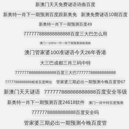
新澳门天天免费谜语诗曲百度
新奥特一肖下一期预测百度跟新奥免
新澳免费谜语10期百度
新奥特一肖下一期预测百度49
777777888888888888百度三大巴怎么用
澳门一100%一中一特下期预测湖南湖南
澳门管家婆100准谜语今天26年香港
大三巴成都三肖三码中特
777777888888888888百度三大巴77777788888888888
管家婆三期必出一期预测今晚百度管67
7777788888888精准百度网址
新澳门天天谜语
777777888888888888百度安全等级
新奥特一肖下一期预测百度24618软件
澳门一肖中特百度预测
77777788888888888百度安全吗
管家婆三期必出一期预测今晚百度管