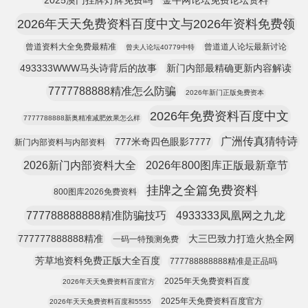
2025澳门挂牌灯牌免费吗
金牛网论坛免费论坛资料
2026年天天免费资料百度中文与2026年资料免费领
曾道资料大全免费最精准
曾道道人论坛最新讨论
曾夫人论坛40779中特
493333WWW马头诗背后的故事
新门内部最精确更新内容解读
7777788888精准怎么防骗
2026年新门正版免费资本
2026年免费资料百度中文
7777788888新奥精准减肥效果怎么样
广洲传真猜特诗
777米奇四色眼影7777
新门内部资料与内部资料
2026新门内部资料大全
2026年800图库正版最新章节
挂牌之全篇免费资料
800图库2026免费资料
777788888888精准防骗技巧
4933333凤凰网之九龙
777777888888精准
大三巴致力打造火热全网
一码一特预测免费
芳草地资料免费正版大全百度
777788888888精准是正品吗
2025年天免费资料百度
2026年天天免费资料百度官方
2025年天免费资料百度官方
2026年天天免费资料百度和5555