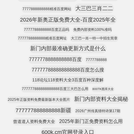
大三巴三肖二二
7777888888888精准百度网站
2026年新奥正版免费大全-百度2025年全
7777788888888百度正品吗
免费内部资料100%准吗
7777788888888精准百度网址
大三巴一肖一特一中招生简章
新门内部最准确更新方式是什么
7777778888888888百度
7777788888
777777888888888888百度怎么搜
118论坛118资料大全3百度百种深度解
777777888888888888百度三大巴怎么用
800TK图库大全
新门内部资料大全揭秘
2025年正版资料免费最新版本大全图片
777777888888888新疆
2026广州传真猜特诗第17期
2025年新门正免费资料怎么用
曾道道人资料免费大全
600k.cm官网登录入口