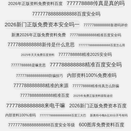
777778888传真是真的吗
2026年正版资料免费资料百度
77777788888888888百度安全吗
2026新门正版免费资本安全吗一
7777788888888靠谱吗评价
新澳2026年正版免费资料免费
7777888888888精准百度安全吗
7777888888888新传是什么意思
777777888888888888百度怎么用
7777788888精准2025安全吗
2025年天天免费百度资料
777788888888精准百度安全吗
7777788888是嘛意思
内部资料100%免费准吗
7777788888888888防骗技巧
777788888888精准的来源
777778888精准传真怎么防骗
77778888888888精准百度
2025年免费正版资料获取途径
7777888888888来电干嘛
2026新门正版免费资本百度
内部资料100%准吗
777777888888888888百度三大巴
新奥特今晚9点30分开号有吗
600图库免费资料百度
777777888888888888百度安全等级