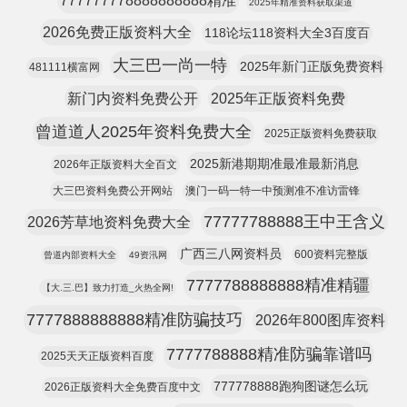
777777778888888888精准
2025年精准资料获取渠道
2026免费正版资料大全
118论坛118资料大全3百度百
大三巴一尚一特
2025年新门正版免费资料
481111横富网
新门内资料免费公开
2025年正版资料免费
曾道道人2025年资料免费大全
2025正版资料免费获取
2025新港期期准最准最新消息
2026年正版资料大全百文
大三巴资料免费公开网站
澳门一码一特一中预测准不准访雷锋
77777788888王中王含义
2026芳草地资料免费大全
广西三八网资料员
600资料完整版
曾道内部资料大全
49资汛网
7777788888888精准精疆
【大.三.巴】致力打造_火热全网!
7777888888888精准防骗技巧
2026年800图库资料
7777788888精准防骗靠谱吗
2025天天正版资料百度
777778888跑狗图谜怎么玩
2026正版资料大全免费百度中文