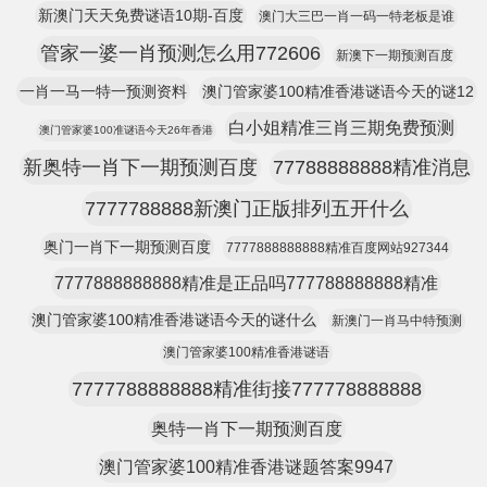
新澳门天天免费谜语10期-百度
澳门大三巴一肖一码一特老板是谁
管家一婆一肖预测怎么用772606
新澳下一期预测百度
一肖一马一特一预测资料
澳门管家婆100精准香港谜语今天的谜12
白小姐精准三肖三期免费预测
澳门管家婆100准谜语今天26年香港
新奥特一肖下一期预测百度
77788888888精准消息
7777788888新澳门正版排列五开什么
奥门一肖下一期预测百度
7777888888888精准百度网站927344
7777888888888精准是正品吗777788888888精准
澳门管家婆100精准香港谜语今天的谜什么
新澳门一肖马中特预测
澳门管家婆100精准香港谜语
7777788888888精准街接777778888888
奥特一肖下一期预测百度
澳门管家婆100精准香港谜题答案9947