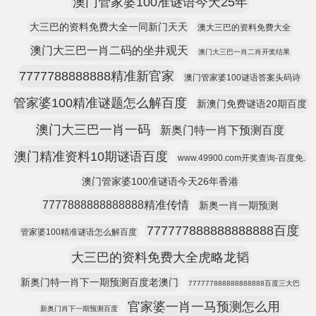
澳门管家婆100准谜语今天25年
大三巴的资料免费大全一同新门天天
澳大三巴的资料免费大全
澳门大三巴一肖二码的坐井观天
澳门大三巴一肖二肖开奖结果
7777788888888精准新官家
澳门管家婆100谜语答案头码诗
管家婆100精准谜题怎么解百度
新澳门免费谜语20期百度
澳门大三巴一肖一码
新奥门特一肖下预测百度
澳门精准资料10期谜语百度
www.49900.com开奖查询-百度免.
澳门管家婆100准谜语今天26年香港
7777888888888888精准传情
新奥一肖一期预测
777777888888888888百度
管家婆100精准谜语怎么解百度
大三巴的资料免费大全虎略龙韬
新奥门特一肖下一期预测百度老澳门
777777888888888888百度三大巴
官家婆一肖一马预测怎么用
新奥门肖下一期预测百度