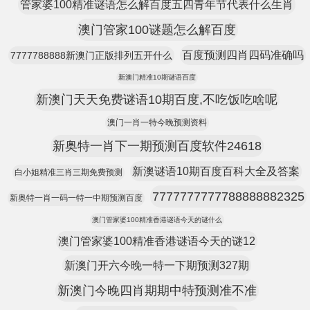
管家婆100精准谜语怎么解百度五四青年节代表什么生肖
澳门管家100谜题怎么解百度
百度预测四肖四码准确吗
7777788888新澳门正版排列五开什么
新澳门精准10期谜语百度
新澳门天天免费谜语10期百度,不吃饭吃啥呢
澳门一肖一特今晚预测资料
新奥特一肖下一期预测百度软件24618
新澳谜语10期百度百科大全及答案
白小姐精准三肖三期免费预测
7777777777788888882325
新奥特一肖一码一特一中期预测百度
澳门管家婆100精准香港谜语今天的谜什么
澳门管家婆100精准香港谜语今天的谜12
新澳门开六今晚一特一下期预测327期
新澳门今晚四肖期期中特预测准不准