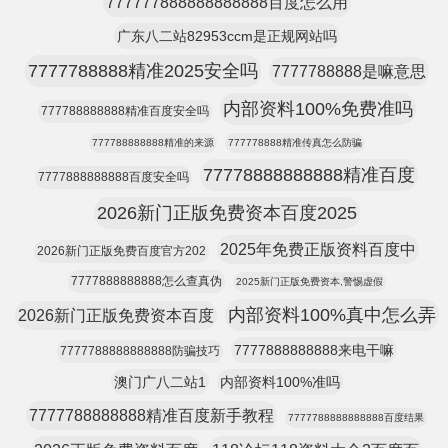
777777888888888888百度怎么用
广东八二站82953ccm是正规网站吗
7777788888精准2025安全吗
7777788888是嘛意思
内部资料100%免费准吗
777788888888精准百度安全吗
777788888888精准的来源
777778888精准传真怎么防骗
77778888888888精准百度
7777888888888百度安全吗
2026新门正版免费资本百度2025
2025年免费正版资料百度中
2026新门正版免费百度官方202
7777888888888怎么查真伪
2025新门正版免费资本,警惕虚假
内部资料100%真中怎么弄
2026新门正版免费资本百度
7777888888888来电干嘛
7777788888888888防骗技巧
澳门广八二站1
内部资料100%准吗
7777788888888精准百度新手教程
7777788888888888百度结果