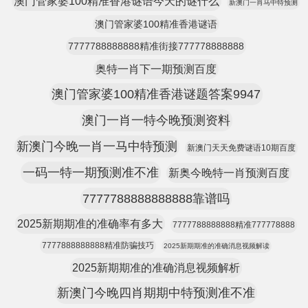
澳门管家婆100精准香港谜语今天的谜什么
新澳门一肖马中特预测
澳门管家婆100精准香港谜语
7777788888888精准街接777778888888
奥特一肖下一期预测百度
澳门管家婆100精准香港谜题答案9947
澳门一肖一特今晚预测资料
新澳门今晚一肖一马中特预测
新澳门天天免费谜语10期百度
一码一特一期预测准不准
新奥今晚特一肖预测百度
7777788888888888靠谱吗
2025新期期准的准确率有多大
7777788888888精准777778888
7777888888888精准防骗技巧
2025新期期准的准确消息视频解读
2025新期期准的准确消息视频解析
新澳门今晚四肖期期中特预测准不准