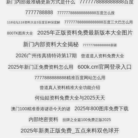
新门内部最准确更新方式是什么
7777778888888888百度
7777788888
777777888888888888百度怎么搜
777777888888888888百度三大巴怎么用
118论坛118资料大全3百度百种深度解
2025年正版资料免费最新版本大全图片
800TK图库大全
新门内部资料大全揭秘
777777888888888新疆
2026广州传真猜特诗第17期
曾道道人资料免费大全
600k.cm官网登录入口
2025年新门正免费资料怎么用
7777888888888精准百度网站怎么用
曾道真人资料精准大全功能介绍
何仙姑资料兔费大全与2025天天
2025年800图库免费下载
澳门100精准香港谜语今天的谜
内部绝密资料
挂牌之全篇100免费正版2025
2025年新奥正版免费_五点来料双色球开