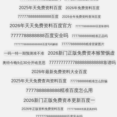
2025年天免费资料百度
2026年免费资料百度
7777788888888888百度
2026全年免费资料查询百度
2026年天天免费资料百度官方
7777788888888百度靠谱吗
7777788888888百度安全吗
77778888888精准正品吗
7777788888888精准管家图片
777777888888888888百度号码解析
2026新门正版免费资本猴警惕虚
一码一特一期预测准不准
77777777777888888888888靠谱吗
奥特今晚9点30分开啥意思
2026年最新免费资料大全百度
2025年天天免费查询资料百度
7777888888精准怎么防骗
7777888888888精准百度怎么用
2026新门正版免费资本更新百度一
2026年正版资料免费资料百度
777778888传真是真的吗
77777788888888888百度安全吗