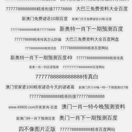
大巴三免费资料大全百度
7777788888888精准衔接77778888
新澳门免费谜语10期百度
新澳门天天免费谜语10期-百度
新奥特一肖下一期预测百度
7777788888888精准777778888
大巴三免费资料大全百度网盘
777778888精准传真怎么防骗
7777888888888精准百度网站
77788888888精准消息
新奥特一肖下一期预测百度49
7777788888888888精准传真
新奥一肖一码百度预测
77777777788888888百度网站
7777788888888888传真白
澳门管家婆100精准谜语今天的谜诸葛
新澳门开六今晚一特一下期预测327期
7777788888888精准街接777778888888
澳门一肖一特今晚预测资料
www.49900.com开奖查询-百度
奥门一肖下一期预测百度
新澳门特一肖下预测百度
四不像图片正版
7777788888888精准百度网站