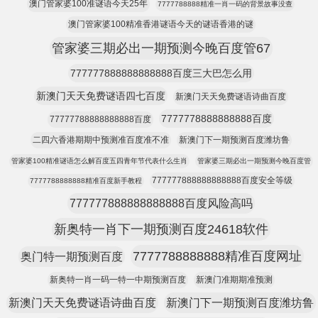
澳门管家婆100准谜语今天25年
7777788888精准一肖一码的背景故事没查
澳门管家婆100精准香港谜语今天的谜语香港的谜
管家婆三期必出一期预测今晚百度管67
777777888888888888百度三大巴怎么用
新澳门天天免费谜语四七百度
新澳门天天免费谜语诗曲百度
7777778888888888百度
77777788888888888百度
二四六香港期期中预测准百度准不准
新澳门下一期预测百度潍坊鲁
管家婆100精准谜语怎么解百度五四青年节代表什么生肖
管家婆三期必出一期预测今晚百度管
777777888888888888百度安全等级
7777788888888精准百度新手教程
777777888888888888百度风险高吗
新奥特一肖下一期预测百度24618软件
7777788888888精准百度网址
奥门特一期预测百度
新奥特一肖一码一特一中期预测百度
新澳门准期期准预测
新澳门天天免费谜语诗曲百度
新澳门下一期预测百度潍坊鲁