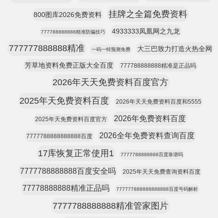
挂牌之全篇免费资料
800图库2026免费资料
4933333凤凰网之九龙
777788888888精准防骗技巧
777777888888精准
大三巴致力打造火热全网
一码一特预测免费
芳草地资料免费正版大全百度
777788888888精准是正品吗
2026年天天免费资料百度官方
2025年天免费资料百度
2026年天天免费资料百度和5555
2026年免费资料百度
2025年天免费资料百度官方
2026全年免费资料查询百度
7777788888888888百度
17库恢复正常使用1
7777788888888百度靠谱吗
7777788888888百度安全吗
2025年天天免费查询资料百度
77778888888精准正品吗
777777888888888888百度号码解析
7777788888888精准管家图片