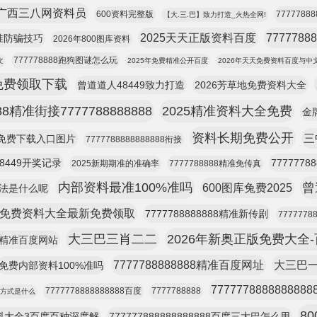
广西三八网资料员
600资料完整版
7777788
【大.三.巴】致力打造_火热全网!
2025天天正版资料百度
777778
8精准防骗技巧
2026年800图库资料
777778888跑狗图谜怎么玩
文
2025年免费精准公开百度
2026年天天免费资料百度与中
免费领取下载
曾道道人48449致力打造
2026芳草地免费资料大全
888精准街接7777788888888
2025精准资料大全免费
金
资料长期免费公开
三
料免费下载入口图片
7777788888888888衔接
8449开奖记录
7777778
2025新期期准的准确率
7777788888精准免传真
内部资料最准100%准吗
曾
600图库兔费2025
方法是什么呢
精准免费资料大全最新免费领取
7777788888888精准新传剧
7777778
大三巴三肖二二
2026年新奥正版免费大全-
888精准百度网站
7777788888888精准百度网址
大三巴
免费内部资料100%准吗
77777788888888
7777778888888888百度
7777788888
方式是什么
8
资料大全3百度百种深度解
777777888888888888百度三大巴怎么用