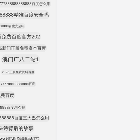
777888888888888百度怎么用
8888888精准百度安全吗
888888百度安全吗
版免费百度官方202
26新门正版免费资本百度
澳门广八二站1
2026正版免费资料百度
7777788888888888百度
免费百度
888888百度怎么搜
88888888百度三大巴怎么用
马头诗背后的故事
8888精准防骗技巧