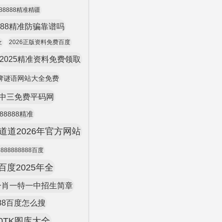
888888精准精疆
8888精准防骗靠谱吗
2026正版资料免费百度
文
2025精准资料免费领取
牌谜语网站大全免费
中三免费平码网
888888精准
道道2026年官方网站
8888888888百度
百度2025年全
一肖一特一中招生简章
8888百度怎么搜
00TK图库大全