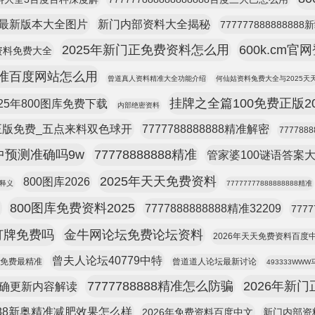
费最新版本大全图片
新门内部资料大全揭秘
777777888888888
2025年新门正免费资料怎么用
600k.cm
资料免费大全
88精准百度网站怎么用
曾道真人资料精准大全功能介绍
何仙姑资料兔费大全与2025天
挂牌之全篇100免费正版20
025年800图库免费下载
内部绝密资料
奥正版免费_五点来料双色球开
7777788888888精准解密
777788
中预测准确吗9w
77778888888精准
管家婆100谜语答案
2025年天天免费资料
800图库2026
面释义
77777777888888888精准
800图库免费资料2025
7777888888888精准32209
777
灯牌免费吗
金牛网论坛免费论坛资料
2026年天天免费资料百度
曾夫人论坛40779中特
免费最精准
曾道道人论坛最新讨论
493333WW
7777788888精准怎么防骗
2026年新
确更新内容解读
8888新奥精准减肥效果怎么样
2026年免费资料百度中文
新门内部资