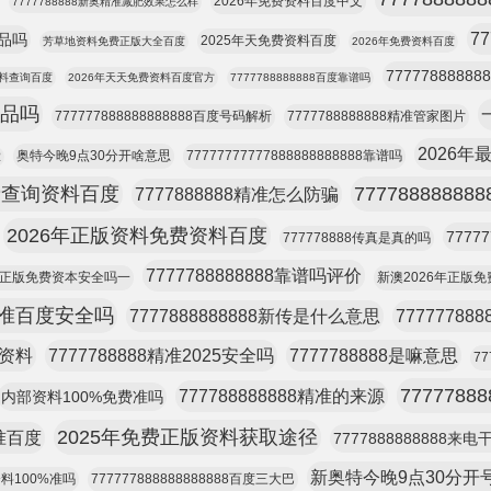
2026年免费资料百度中文
7777788888新奥精准减肥效果怎么样
7
正品吗
2025年天免费资料百度
芳草地资料免费正版大全百度
2026年免费资料百度
777778888
资料查询百度
2026年天天免费资料百度官方
7777788888888百度靠谱吗
正品吗
777777888888888888百度号码解析
7777788888888精准管家图片
2026
奥特今晚9点30分开啥意思
77777777777888888888888靠谱吗
虚
费查询资料百度
777788888
7777888888精准怎么防骗
2026年正版资料免费资料百度
7777
777778888传真是真的吗
7777788888888靠谱吗评价
新门正版免费资本安全吗一
新澳2026年正版
88精准百度安全吗
7777888888888新传是什么意思
77777788
度资料
7777788888精准2025安全吗
7777788888是嘛意思
7
777778
777788888888精准的来源
内部资料100%免费准吗
2025年免费正版资料获取途径
精准百度
7777888888888来电
新奥特今晚9点30分开
料100%准吗
777777888888888888百度三大巴