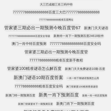
大三巴成都三肖三码中特
777777888888888888百度三大巴77777788888888888
7777788888888精准百度网址
管家婆三期必出一期预测今晚百度管67
新澳门天天谜语
新奥特一肖下一期预测百度24618软件
777777888888888888百度安全等级
澳门一肖中特百度预测
77777788888888888百度安全吗
管家婆三期必出一期预测今晚百度管
7777788888888精准百度新手教程
管家婆100精准谜语怎么解百度
新澳门天天免费谜语10期-百度
新澳门谜语10期百度答案
一肖一特下期谜语预测怎么用
777788888888精准百度安全吗
澳门管家婆100精准香港谜语
新奥一肖下预测百度
新澳门特一期预测百度
新奥一肖一码百度预测
新奥门肖下一期预测百度
新澳门管家婆肖下一期预测百度