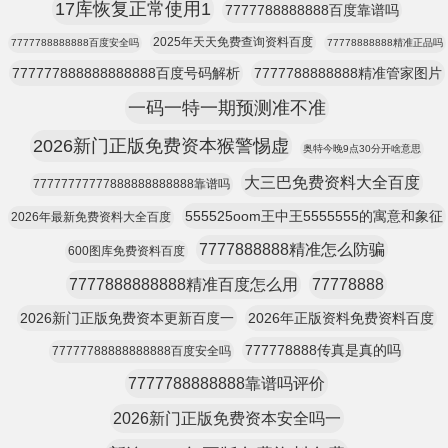
17库恢复正常使用1
7777788888888百度靠谱吗
2025年天天免费查询资料百度
7777788888888百度安全吗
77778888888精准正品吗
777777888888888888百度号码解析
7777788888888精准管家图片
一码一特一期预测准不准
2026新门正版免费资本猴警惕虚
奥特今晚9点30分开啥意思
大三巴免费资料大全百度
77777777777888888888888靠谱吗
555525oom王中王5555555的寓意和象征
2026年最新免费资料大全百度
7777888888精准怎么防骗
600图库免费资料百度
7777888888888精准百度怎么用
77778888
2026新门正版免费资本更新百度一
2026年正版资料免费资料百度
777778888传真是真的吗
77777788888888888百度安全吗
7777788888888靠谱吗评价
2026新门正版免费资本安全吗一