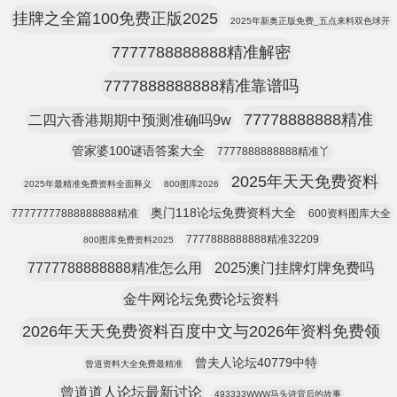
挂牌之全篇100免费正版2025
2025年新奥正版免费_五点来料双色球开
7777788888888精准解密
7777888888888精准靠谱吗
77778888888精准
二四六香港期期中预测准确吗9w
管家婆100谜语答案大全
7777888888888精准丫
2025年天天免费资料
2025年最精准免费资料全面释义
800图库2026
奥门118论坛免费资料大全
77777777888888888精准
600资料图库大全
7777888888888精准32209
800图库免费资料2025
7777788888888精准怎么用
2025澳门挂牌灯牌免费吗
金牛网论坛免费论坛资料
2026年天天免费资料百度中文与2026年资料免费领
曾夫人论坛40779中特
曾道资料大全免费最精准
曾道道人论坛最新讨论
493333WWW马头诗背后的故事