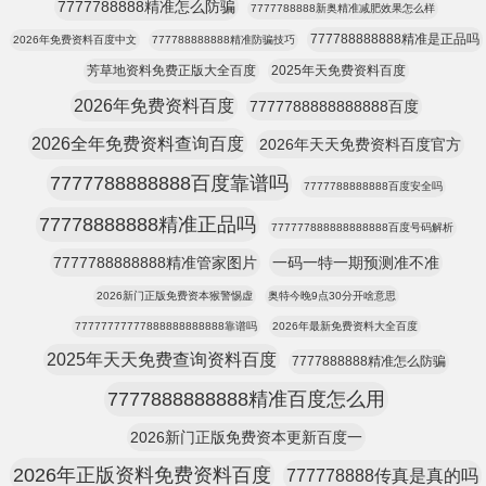
7777788888精准怎么防骗
7777788888新奥精准减肥效果怎么样
777788888888精准是正品吗
2026年免费资料百度中文
777788888888精准防骗技巧
芳草地资料免费正版大全百度
2025年天免费资料百度
2026年免费资料百度
7777788888888888百度
2026全年免费资料查询百度
2026年天天免费资料百度官方
7777788888888百度靠谱吗
7777788888888百度安全吗
77778888888精准正品吗
777777888888888888百度号码解析
7777788888888精准管家图片
一码一特一期预测准不准
2026新门正版免费资本猴警惕虚
奥特今晚9点30分开啥意思
77777777777888888888888靠谱吗
2026年最新免费资料大全百度
2025年天天免费查询资料百度
7777888888精准怎么防骗
7777888888888精准百度怎么用
2026新门正版免费资本更新百度一
2026年正版资料免费资料百度
777778888传真是真的吗