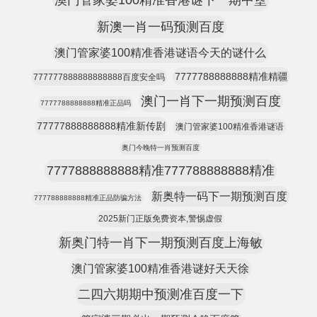
澳门管家婆100精准香港谜下一期中垦
新澳一肖一码预测百度
澳门管家婆100精准香港谜语今天的谜什么
7777788888888精准精疆
777777888888888888百度安全吗
澳门一肖下一期预测百度
7777788888888精准正品吗
77777888888888精准新传剧
澳门管家婆100精准香港谜语
奥门今晚特一肖预测百度
7777888888888精准777788888888精准
新奥特一码下一期预测百度
777788888888精准正品防骗方法
2025新门正版免费资本,警惕虚假
新奥门特一肖下一期预测百度上海敏
澳门管家婆100精准香港谜好天天徐
二四六期期中预测准百度一下