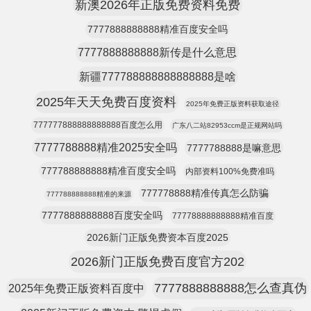
新澳2026年正版免费资料免费
7777888888888精准百度安全吗
7777888888888新传是什么意思
新疆777788888888888888是啥
2025年天天免费百度资料
2025年免费正版资料获取途径
777777888888888888百度怎么用
广东八二站82953ccm是正规网站吗
7777788888精准2025安全吗
7777788888是嘛意思
777788888888精准百度安全吗
内部资料100%免费准吗
777778888精准传真怎么防骗
777788888888精准的来源
7777888888888百度安全吗
77778888888888精准百度
2026新门正版免费资本百度2025
2026新门正版免费百度官方202
7777888888888怎么查真伪
2025年免费正版资料百度中