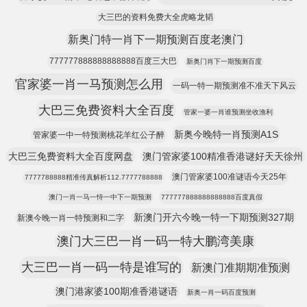
大三巴的资料免费大全虎略龙韬
新奥门特一肖下一期预测百度老澳门
777777888888888888百度三大巴
新奥门肖下一期预测百度
官家婆一肖一马预测怎么用
一码一特一期预测准不准天下风云
大巴三免费资料大全百度
管家一婆一肖谁预测坐收渔利
新奥今晚特一肖预测A1S
管家婆一中一特预测桃花羊红公子醉
大巴三免费资料大全百度网盘
澳门管家婆100精准香港谜好天天徐州
澳门管家婆100准谜语今天25年
7777788888精准传真解析112.7777788888
澳门一肖一马一恃一中下一期预测
777777888888888888百度真假
新澳门开六今晚一特一下期预测327期
新澳今晚一肖一特预测和二字
澳门大三巴一肖一码一特大鹏湾美康
大三巴一肖一码一特是谁写的
新澳门准期期准预测
澳门港家婆100期准香港谜语
新奥一肖一码百度预测