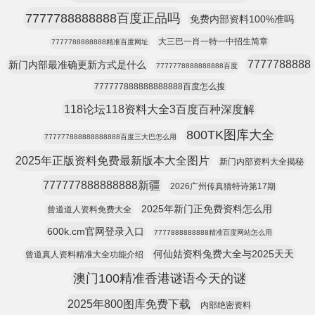
7777788888888百度正品吗
免费内部资料100%准吗
大三巴一肖一特一中招生简章
7777788888888精准百度网址
7777788888
新门内部最准确更新方式是什么
7777778888888888百度
777777888888888888百度怎么搜
118论坛118资料大全3百度百种深度解
800TK图库大全
777777888888888888百度三大巴怎么用
2025年正版资料免费最新版本大全图片
新门内部资料大全揭秘
777777888888888新疆
2026广州传真猜特诗第17期
2025年新门正免费资料怎么用
曾道道人资料免费大全
600k.cm官网登录入口
7777888888888精准百度网站怎么用
何仙姑资料兔费大全与2025天天
曾道真人资料精准大全功能介绍
澳门100精准香港谜语今天的谜
2025年800图库免费下载
内部绝密资料