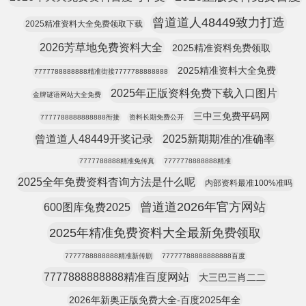
曾道道人48449致力打造
2025精准资料大全免费领取下载
2026芳草地免费资料大全
2025精准资料免费领取
2025精准资料大全免费
7777788888888精准街接7777788888888
2025年正版资料免费下载入口图片
金牌谜语网站大全免费
三中三免费平码网
7777788888888888衔接
资料长期免费公开
曾道道人48449开奖记录
2025新期期准的准确率
7777788888精准免传真
7777778888888精准
2025全年免费资料杳询方法是什么呢
内部资料最准100%准吗
曾道道2026年官方网站
600图库兔费2025
2025年精准免费资料大全最新免费领取
7777788888888精准新传剧
77777788888888888百度
7777888888888精准百度网站
大三巴三肖二二
2026年新奥正版免费大全-百度2025年全