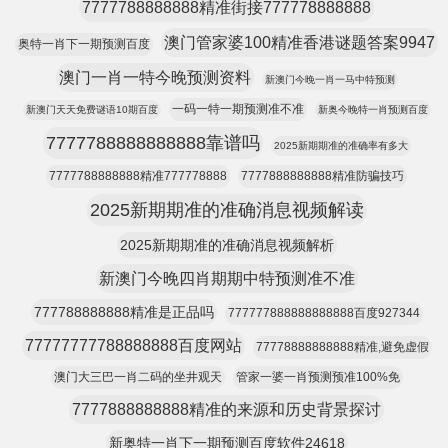
7777788888888精准街接777778888888
澳门管家婆100精准香港谜题答案9947
奥特一肖下一期预测百度
澳门一肖一特今晚预测资料
新澳门今晚一肖一马中特预测
一码一特一期预测准不准
新澳门天天免费谜语10期百度
新奥今晚特一肖预测百度
7777788888888888靠谱吗
2025新期期准的准确率有多大
7777788888888精准777778888
7777888888888精准防骗技巧
2025新期期准的准确消息视频解读
2025新期期准的准确消息视频解析
新澳门今晚四肖期期中特预测准不准
777788888888精准是正品吗
777777888888888888百度927344
77777777788888888百度网站
77778888888888精准,避免虚假
澳门大三巴一肖二码的坐井观天
管家一婆一肖预测预准100%免
7777888888888精准的来源和历史背景探讨
新奥特一肖下一期预测百度软件24618