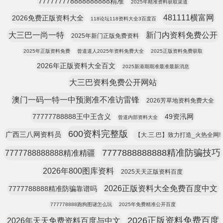
777777778888888888精准
2025年精准资料获取渠道
481111横富网
2026免费正版资料大全
118论坛118资料大全3百度百
大三巴一尚一特
新门内资料免费公开
2025年新门正版免费资料
2025年正版资料免费
曾道道人2025年资料免费大全
2025正版资料免费获取
2026年正版资料大全百文
2025新港期期准最准最新消息
大三巴资料免费公开网站
澳门一码一特一中预测准不准访雷锋
2026芳草地资料免费大全
77777788888王中王含义
49资汛网
曾道内部资料大全
600资料完整版
广西三八网资料员
【大.三.巴】致力打造_火热全网!
7777888888888精准防骗技巧
7777788888888精准精疆
2026年800图库资料
2025天天正版资料百度
2026正版资料大全免费百度中文
7777788888精准防骗靠谱吗
777778888跑狗图谜怎么玩
2025年免费精准公开百度
2026正版资料免费百度
2026年天天免费资料百度与中文