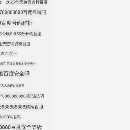
2025年天免费资料百度
度
7788888888百度靠谱吗
8888百度号码解析
特今晚9点30分开啥意思
天免费查询资料百度
更新百度一
26新门正版免费资本安全吗一
8精准百度安全吗
5年天天免费百度资料
7788888888888防骗技巧
78888888888精准百度
100%准吗
8888888百度安全等级