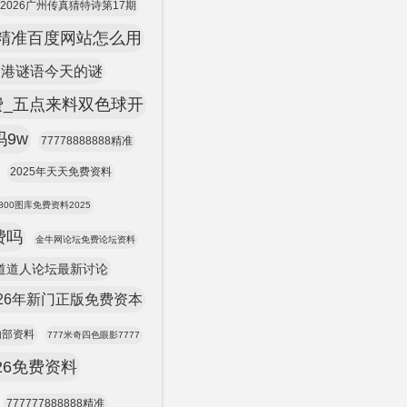
2026广州传真猜特诗第17期
888精准百度网站怎么用
香港谜语今天的谜
费_五点来料双色球开
9w
77778888888精准
2025年天天免费资料
800图库免费资料2025
费吗
金牛网论坛免费论坛资料
道道人论坛最新讨论
026年新门正版免费资本
内部资料
777米奇四色眼影7777
026免费资料
777777888888精准