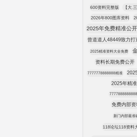
600资料完整版
【大.
2026年800图库资料
2025年免费精准公
曾道道人48449致力打
2025精准资料大全免费
资料长期免费公开
20
7777778888888精准
2025年
7777888888
免费内部资
新门内部最准
118论坛118资