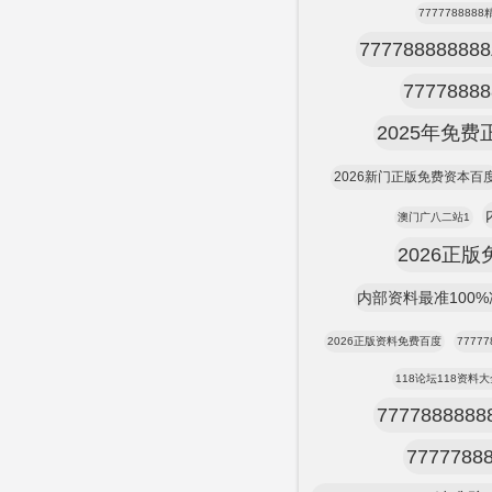
777778888
777788888
777788
2025年免
2026新门正版免费资本百
澳门广八二站1
2026正
内部资料最准100%
2026正版资料免费百度
7777
118论坛118资料
7777888
777778