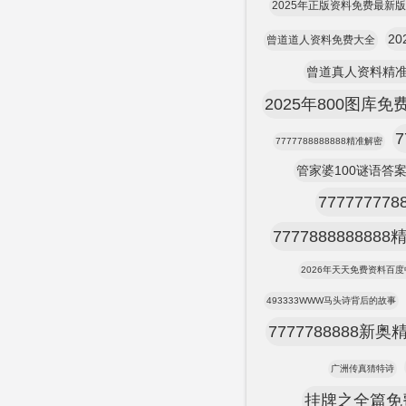
2025年正版资料免费最新
2
曾道道人资料免费大全
曾道真人资料精
2025年800图库免
7777788888888精准解密
管家婆100谜语答
77777777
7777888888888
2026年天天免费资料百度
493333WWW马头诗背后的故事
7777788888
广洲传真猜特诗
挂牌之全篇免