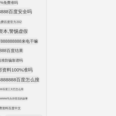
0%免费准吗
888888百度安全吗
免费百度官方202
资本,警惕虚假
7888888888来电干嘛
88888百度结果
88精准防骗靠谱吗
资料100%准吗
88888888百度怎么搜
88888百度三大巴怎么用
33WWW马头诗背后的故事
免费资料百度中文