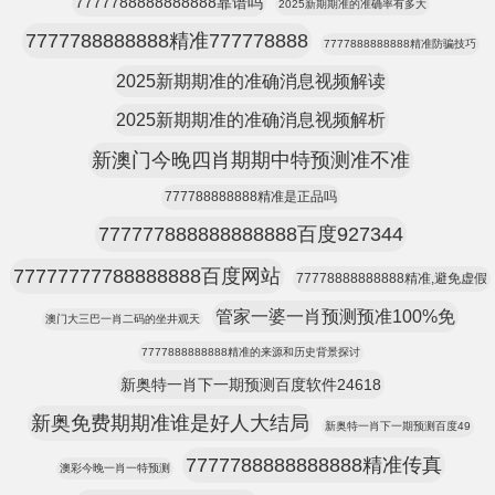
7777788888888888靠谱吗
2025新期期准的准确率有多大
7777788888888精准777778888
7777888888888精准防骗技巧
2025新期期准的准确消息视频解读
2025新期期准的准确消息视频解析
新澳门今晚四肖期期中特预测准不准
777788888888精准是正品吗
777777888888888888百度927344
77777777788888888百度网站
77778888888888精准,避免虚假
管家一婆一肖预测预准100%免
澳门大三巴一肖二码的坐井观天
7777888888888精准的来源和历史背景探讨
新奥特一肖下一期预测百度软件24618
新奥免费期期准谁是好人大结局
新奥特一肖下一期预测百度49
7777788888888888精准传真
澳彩今晚一肖一特预测