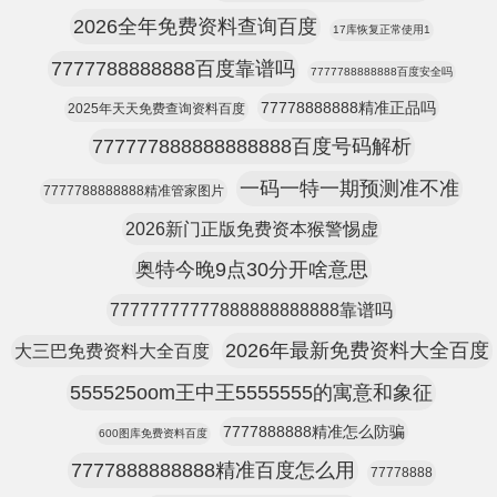
2026全年免费资料查询百度
17库恢复正常使用1
7777788888888百度靠谱吗
7777788888888百度安全吗
77778888888精准正品吗
2025年天天免费查询资料百度
777777888888888888百度号码解析
一码一特一期预测准不准
7777788888888精准管家图片
2026新门正版免费资本猴警惕虚
奥特今晚9点30分开啥意思
77777777777888888888888靠谱吗
2026年最新免费资料大全百度
大三巴免费资料大全百度
555525oom王中王5555555的寓意和象征
7777888888精准怎么防骗
600图库免费资料百度
7777888888888精准百度怎么用
77778888