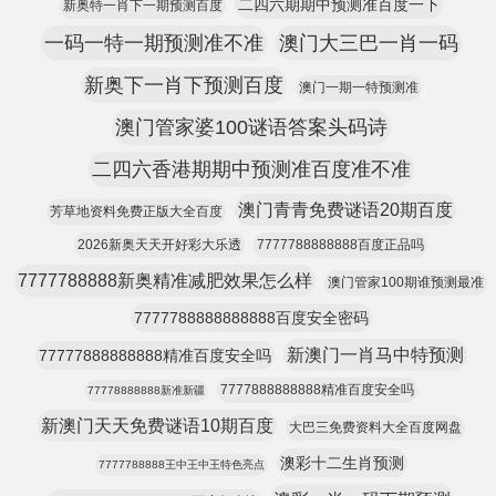
二四六期期中预测准百度一下
新奥特一肖下一期预测百度
一码一特一期预测准不准
澳门大三巴一肖一码
新奥下一肖下预测百度
澳门一期一特预测准
澳门管家婆100谜语答案头码诗
二四六香港期期中预测准百度准不准
澳门青青免费谜语20期百度
芳草地资料免费正版大全百度
2026新奥天天开好彩大乐透
7777788888888百度正品吗
7777788888新奥精准减肥效果怎么样
澳门管家100期谁预测最准
7777788888888888百度安全密码
新澳门一肖马中特预测
77777888888888精准百度安全吗
7777888888888精准百度安全吗
77778888888新准新疆
新澳门天天免费谜语10期百度
大巴三免费资料大全百度网盘
澳彩十二生肖预测
7777788888王中王中王特色亮点