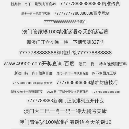
7777788888888888精准传真
新奥特一肖下一期预测百度49
77777777788888888百度网站
新奥一肖一码百度预测
7777788888888888传真白
澳门管家婆100精准谜语今天的谜诸葛
新澳门开六今晚一特一下期预测327期
7777788888888精准街接777778888888
www.49900.com开奖查询-百度
澳门一肖一特今晚预测资料
新澳门特一肖下预测百度
四不像图片正版
奥门一肖下一期预测百度
7777888888888精准防骗技巧
7777788888888精准百度网站
新奥今晚特一肖预测百度
2026新门正版免费资本更新百度
7777888888888888
7777788888新澳门正版排列五开什么
澳门大三巴一肖一码一特大鹏湾美康
澳门管家婆100精准香港谜语今天的谜12