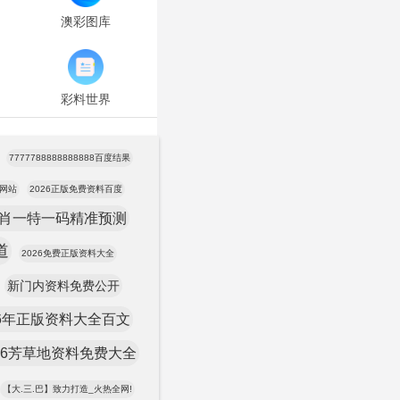
澳彩图库
彩料世界
7777788888888888百度结果
度网站
2026正版免费资料百度
肖一特一码精准预测
道
2026免费正版资料大全
新门内资料免费公开
26年正版资料大全百文
026芳草地资料免费大全
【大.三.巴】致力打造_火热全网!