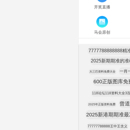
开奖直播
马会原创
777778888888
2025新期期准的
一肖
大三巴资料免费大全
600正版图库免
118论坛118资料大全3
曾道
2025年正版资料免费
2025新港期期准
77777788888王中王含义