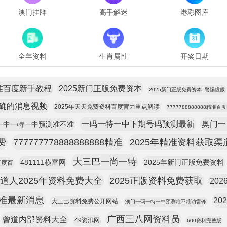
澳门挂牌
高手解迷
港彩图库
全年资料
生肖属性
开奖日期
8精准百度新手教程
2025新门正版免费资本
2025新门正版免费资本_警惕虚假
准确的消息视频
2025年天天免费资料百度官力重点解读
7777788888888精准百
一码一特一中下期号码预测最新
奥门一
一中一特一中预测准不准
费
777777778888888888精准
2025年精准资料获取渠
大三巴一尚一特
481111横富网
2025年新门正版免费资料
百度百
道人2025年资料免费大全
2025正版资料免费获取
20
最准最新消息
2
大三巴资料免费公开网站
澳门一码一特一中预测准不准访雷锋
广西三八网资料员
曾道内部资料大全
49资汛网
600资料完整版