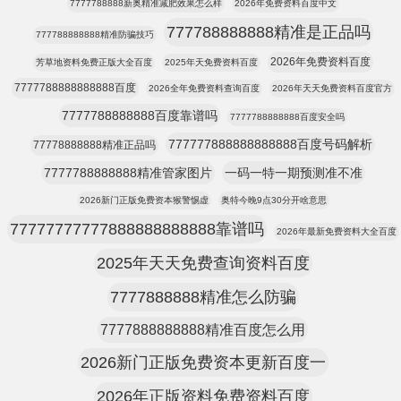
7777788888新奥精准减肥效果怎么样
2026年免费资料百度中文
777788888888精准是正品吗
777788888888精准防骗技巧
2026年免费资料百度
芳草地资料免费正版大全百度
2025年天免费资料百度
7777788888888888百度
2026全年免费资料查询百度
2026年天天免费资料百度官方
7777788888888百度靠谱吗
7777788888888百度安全吗
777777888888888888百度号码解析
77778888888精准正品吗
7777788888888精准管家图片
一码一特一期预测准不准
2026新门正版免费资本猴警惕虚
奥特今晚9点30分开啥意思
77777777777888888888888靠谱吗
2026年最新免费资料大全百度
2025年天天免费查询资料百度
7777888888精准怎么防骗
7777888888888精准百度怎么用
2026新门正版免费资本更新百度一
2026年正版资料免费资料百度