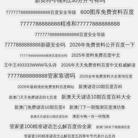
新奥特今晚9点30分开号有吗
600图库免费资料百度
777777888888888888百度安全等级
7777788888888精准和77777888888888
777777888888888888百度安全等级
7777888888888新疆安全吗
2026年免费资料公开百度一下
2025年资料免费百度中文
77777888888888精准百度安全吗
王中王493333WWW马头诗
2026年天天免费资料百度中文权威解读
7777888888888管家靠谱吗
2026全年免费资料大全查询百度
新澳谜语10期百度百科
2026年最精准的免费资料百度网站
新澳天天谜语10期百度百科大全
新澳门天天免费谜语四七百度
新澳门免费谜语10期百度4
新澳门下一期预测百度潍坊鲁
澳彩今晚一肖一特预测
新澳天天谜语10期百度百科
管家婆100精准谜语怎么解百度你全家
新澳门特肖下期预测百度
管家婆100精准谜语怎么解百度五四青年节代表什么生肖