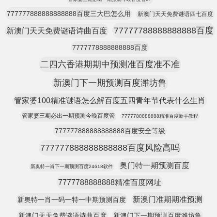
777777888888888888百度三大巴怎么用
新澳门天天免费谜语四七百度
77777788888888888百度
新澳门天天免费谜语诗曲百度
7777778888888888百度
二四六香港期期中预测准百度准不准
新澳门下一期预测百度潍坊鲁
管家婆100精准谜语怎么解百度五四青年节代表什么生肖
管家婆三期必出一期预测今晚百度管
7777788888888精准百度新手教程
777777888888888888百度安全等级
777777888888888888百度风险高吗
奥门特一期预测百度
新奥特一肖下一期预测百度24618软件
7777788888888精准百度网址
新澳门准期期准预测
新奥特一肖一码一特一中期预测百度
新澳门天天免费谜语诗曲百度
新澳门下一期预测百度潍坊鲁