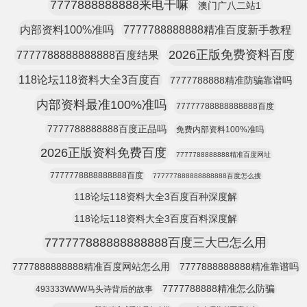
7777888888888来电干嘛
澳门广八二站1
内部资料100%准吗
7777788888888精准百度新手教程
2026正版免费资料百度
7777788888888888百度结果
118论坛118资料大全3百度百
7777788888精准防骗靠谱吗
内部资料最准100%准吗
77777788888888888百度
7777788888888百度正品吗
免费内部资料100%准吗
2026正版资料免费百度
7777788888888精准百度网址
7777778888888888百度
777777888888888888百度怎么搜
118论坛118资料大全3百度百种深度解
118论坛118资料大全3百度百料深度解
777777888888888888百度三大巴怎么用
7777888888888精准百度网站怎么用
7777888888888精准靠谱吗
7777788888精准怎么防骗
493333WWW马头诗背后的故事