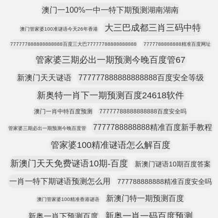
澳门一100%一中一特下期预测湖南湖南
大三巴成都三肖三码中特
澳门管家婆100准谜语今天26年香港
777777888888888888百度三大巴77777788888888888
7777788888888精准百度网址
管家婆三期必出一期预测今晚百度管67
新澳门天天谜语
777777888888888888百度安全等级
新奥特一肖下一期预测百度24618软件
澳门一肖中特百度预测
77777788888888888百度安全吗
7777788888888精准百度新手教程
管家婆三期必出一期预测今晚百度管
管家婆100精准谜语怎么解百度
新澳门天天免费谜语10期-百度
新澳门谜语10期百度答案
一肖一特下期谜语预测怎么用
777788888888精准百度安全吗
新澳门特一期预测百度
澳门管家婆100精准香港谜语
新奥一肖一码百度预测
新奥一肖下预测百度