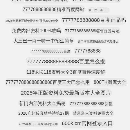
7777888888888精准百度网站
大三巴三肖二二
7777788888888百度正品吗
2026年新奥正版免费大全-百度2025年全
免费内部资料100%准吗
7777788888888精准百度网址
大三巴一肖一特一中招生简章
新门内部最准确更新方式是什么
7777788888
7777778888888888百度
777777888888888888百度怎么搜
118论坛118资料大全3百度百种深度解
777777888888888888百度三大巴怎么用
800TK图库大全
2025年正版资料免费最新版本大全图片
新门内部资料大全揭秘
777777888888888新疆
2026广州传真猜特诗第17期
曾道道人资料免费大全
600k.cm官网登录入口
2025年新门正免费资料怎么用