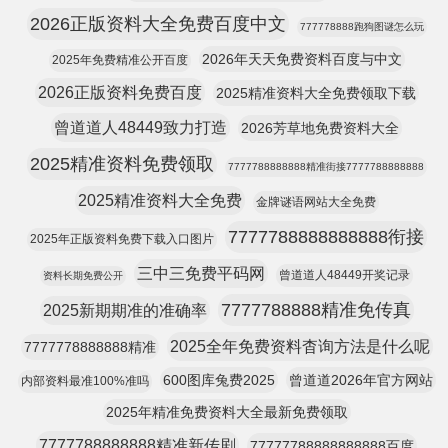
2026正版资料大全免费百度中文
777778888跑狗图谜怎么玩
2026年天天免费资料百度与中文
2025年免费精准公开百度
2026正版资料免费百度
2025精准资料大全免费领取下载
曾道道人48449致力打造
2026芳草地免费资料大全
2025精准资料免费领取
7777788888888精准街接7777788888888
2025精准资料大全免费
金牌谜语网站大全免费
7777788888888888衔接
2025年正版资料免费下载入口图片
三中三免费平码网
曾道道人48449开奖记录
资料长期免费公开
7777788888精准免传真
2025新期期准的准确率
2025全年免费资料杳询方法是什么呢
7777778888888精准
600图库兔费2025
曾道道2026年官方网站
内部资料最准100%准吗
2025年精准免费资料大全最新免费领取
7777788888888精准新传剧
77777788888888888百度