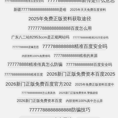
7777888888888新传是什么意思
7777888888888精准百度安全吗
新疆777788888888888888是啥
2025年天天免费百度资料
2025年免费正版资料获取途径
777777888888888888百度怎么用
广东八二站82953ccm是正规网站吗
7777788888精准2025安全吗
777788888888精准百度安全吗
7777788888是嘛意思
777788888888精准的来源
内部资料100%免费准吗
777778888精准传真怎么防骗
7777888888888百度安全吗
2026新门正版免费资本百度2025
77778888888888精准百度
2026新门正版免费百度官方202
2025年免费正版资料百度中
7777888888888怎么查真伪
2025新门正版免费资本,警惕虚假
2026新门正版免费资本百度
内部资料100%真中怎么弄
7777788888888888防骗技巧