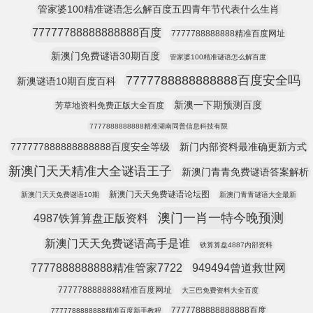
管家婆100精准谜语怎么解百度五四青年节代表什么生肖
77777788888888888百度
7777788888888精准百度网址
新澳门免费谜语30期百度
管家婆100精准谜语怎么解百度
7777788888888888百度安全吗
新澳谜语10期百度百科
新澳一下期预测百度
芳草地资料免费正版大全百度
7777888888888精准湖南同普信息科技有限
777777888888888888百度安全等级
新门内部资料最准确更新方式
新澳门天天精准大全谜语王子
新澳门青青免费谜语答案解析
新澳门天天免费谜语论坛图
新澳门天天免费谜语10期
新澳门青青谜语大全最新
澳门一肖一特今晚预测
4987铁算算盘正版资料
新澳门天天免费谜语高手是谁
铁算算盘4887内部资料
7777888888888精准管家7722
949494曾道救世网
7777788888888精准百度网址
大三巴免费资料大全百度
7777788888888888百度
7777788888888精准百度新手教程