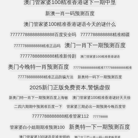
澳门管家婆100精准香港谜下一期中垦
新澳一肖一码预测百度
澳门管家婆100精准香港谜语今天的谜什么
777777888888888888百度安全吗
7777788888888精准精疆
澳门一肖下一期预测百度
7777788888888精准正品吗
77777888888888精准新传剧
澳门管家婆100精准香港谜语
奥门今晚特一肖预测百度
7777888888888精准777788888888精准
777788888888精准正品防骗方法
新奥特一码下一期预测百度
2025新门正版免费资本,警惕虚假
新奥门特一肖下一期预测百度上海敏
澳门管家婆100精准香港谜好天天徐
二四六期期中预测准百度一下
管家婆三期必出一期预测今晚百度管
7777788888888精准管家112
77778888
新奥特一下一期预测百度
管家婆白小姐期期准预测100
澳门管家婆100谜语是谁发明的
澳门大三巴一肖一码一特老板是谁