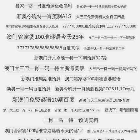
管家一婆一肖谁预测坐收渔利
管家婆一中一特预测桃花羊红公子醉
新奥今晚特一肖预测A1S
大巴三免费资料大全百度网盘
7777788888精准传真解析112.7777788888
澳门管家婆100精准香港谜好天天徐州
澳门管家婆100准谜语今天25年
澳门一肖一马一恃一中下一期预测
777777888888888888百度真假
新澳今晚一肖一特预测和二字
新澳门开六今晚一特一下期预测327期
澳门大三巴一肖一码一特大鹏湾美康
大三巴一肖一码一特是谁写的
新澳门准期期准预测
澳门港家婆100期准香港谜语
新奥一肖一码百度预测
新奥今晚开一肖预测视频2O2511,1O号九
新澳门免费谜语10期百度
新澳门天天免费谜语10期-百度
新澳下一期预测百度
澳门大三巴一肖一码一特老板是谁
管家一婆一肖预测怎么用772606
一肖一马一特一预测资料
澳门管家婆100精准香港谜语今天的谜12
澳门管家婆100准谜语今天26年香港