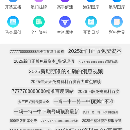
开奖直播
澳门挂牌
高手解迷
港彩图库
澳彩图库
马会原创
全年资料
生肖属性
开奖日期
彩料世界
2025新门正版免费资本
7777788888888精准百度新手教程
2025新门正版免费资本_警惕虚假
7777788888888888百度结果
2025新期期准的准确的消息视频
2025年天天免费资料百度官力重点解读
7777788888888精准百度网站
2026正版免费资料百度
一肖一中一特一中预测准不准
大三巴资料免费大全
一码一特一中下期号码预测最新
奥门一肖一特一码精准预测
600正版图库免费
2025年精准资料获取渠道
777777778888888888精准