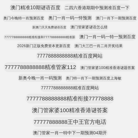
澳门精准10期谜语百度
二四六香港期期中预测准百度一下
奥门一肖一码一恃预测
奥门今晚特一肖预测百度
澳门一肖下一期预测百度
澳门管家婆谜语怎么猜
新澳门天天免费谜语百度
澳门一肖一码一特一预测百度
7777788888888精准衔接和777788888888精准新
2026新门正版免费资本更新百度
澳门大三巴一肖二肖开奖结果
7777888888888精准百度网站
7777788888888精准管家112
澳门管家婆100精准香港谜题答案
新奥今晚一肖一码预测
奥门特一肖下一期预测百度上海敏
7777788888888精准百度网站
7777788888888精准衔接77778888
澳门管家婆100精准香港谜答案
77777888888王中王官方电话
澳门管家一肖一特中下一期预测04期开