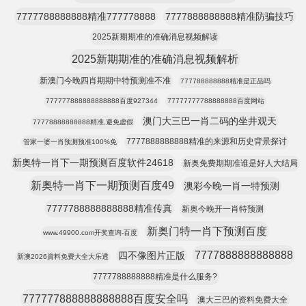
7777788888888精准777778888
7777888888888精准防骗技巧
2025新期期准的准确消息视频解读
2025新期期准的准确消息视频解析
新澳门今晚四肖期期中特预测准不准
777788888888精准是正品吗
777777888888888888百度927344
77777777788888888百度网站
澳门大三巴一肖二码的坐井观天
77778888888888精准,避免虚假
7777888888888精准的来源和历史背景探讨
管家一婆一肖预测预准100%免
新奥特一肖下一期预测百度软件24618
新奥免费期期准谁是好人大结局
新奥特一肖下一期预测百度49
澳彩今晚一肖一特预测
7777788888888888精准传真
新奥今晚开一肖特预测
新奥门特一肖下预测百度
www.49900.com开奖查询-百度
7777888888888888
四不像图片正版
新澳2026資料免费大全大乐透
7777788888888精准是什么服务?
777777888888888888百度安全吗
澳大三巴的资料免费大全