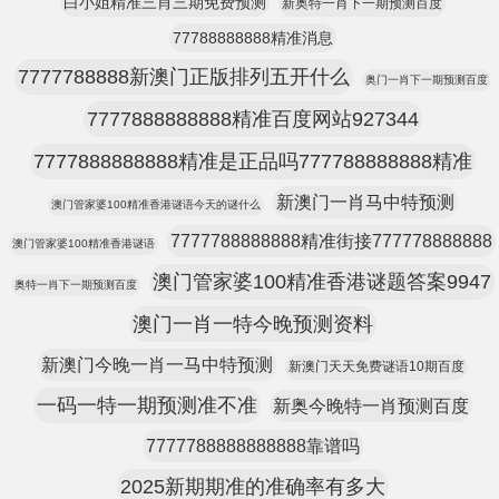
白小姐精准三肖三期免费预测
新奥特一肖下一期预测百度
77788888888精准消息
7777788888新澳门正版排列五开什么
奥门一肖下一期预测百度
7777888888888精准百度网站927344
7777888888888精准是正品吗777788888888精准
新澳门一肖马中特预测
澳门管家婆100精准香港谜语今天的谜什么
7777788888888精准街接777778888888
澳门管家婆100精准香港谜语
澳门管家婆100精准香港谜题答案9947
奥特一肖下一期预测百度
澳门一肖一特今晚预测资料
新澳门今晚一肖一马中特预测
新澳门天天免费谜语10期百度
一码一特一期预测准不准
新奥今晚特一肖预测百度
7777788888888888靠谱吗
2025新期期准的准确率有多大