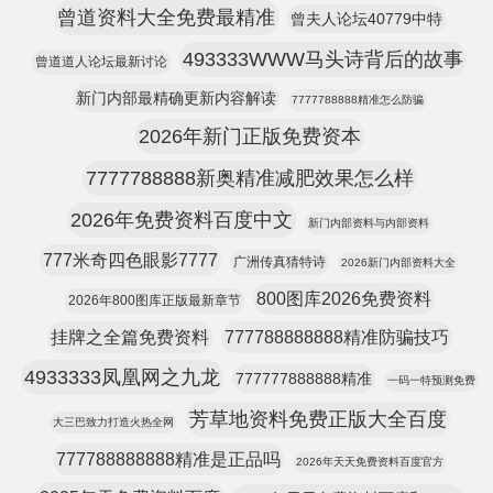
曾道资料大全免费最精准
曾夫人论坛40779中特
493333WWW马头诗背后的故事
曾道道人论坛最新讨论
新门内部最精确更新内容解读
7777788888精准怎么防骗
2026年新门正版免费资本
7777788888新奥精准减肥效果怎么样
2026年免费资料百度中文
新门内部资料与内部资料
777米奇四色眼影7777
广洲传真猜特诗
2026新门内部资料大全
800图库2026免费资料
2026年800图库正版最新章节
挂牌之全篇免费资料
777788888888精准防骗技巧
4933333凤凰网之九龙
777777888888精准
一码一特预测免费
芳草地资料免费正版大全百度
大三巴致力打造火热全网
777788888888精准是正品吗
2026年天天免费资料百度官方