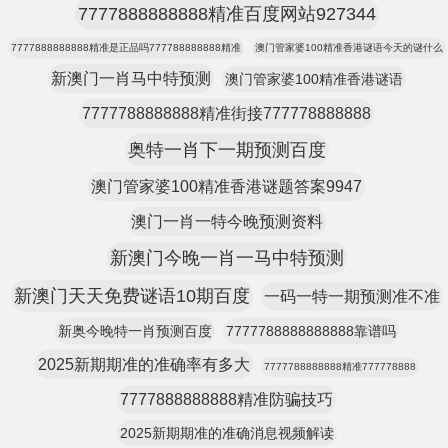
7777888888888精准百度网站927344
7777888888888精准是正品吗777788888888精准
澳门管家婆100精准香港谜语今天的谜什么
新澳门一肖马中特预测
澳门管家婆100精准香港谜语
7777788888888精准街接777778888888
奥特一肖下一期预测百度
澳门管家婆100精准香港谜题答案9947
澳门一肖一特今晚预测资料
新澳门今晚一肖一马中特预测
新澳门天天免费谜语10期百度
一码一特一期预测准不准
新奥今晚特一肖预测百度
7777788888888888靠谱吗
2025新期期准的准确率有多大
7777788888888精准777778888
7777888888888精准防骗技巧
2025新期期准的准确消息视频解读