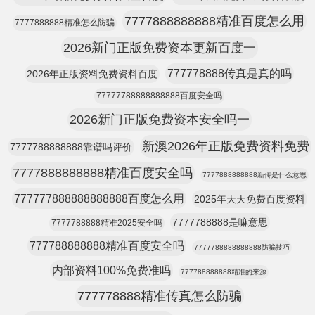
7777888888888精准百度怎么用
7777888888精准怎么防骗
2026新门正版免费资本更新百度一
777778888传真是真的吗
2026年正版资料免费资料百度
77777788888888888百度安全吗
2026新门正版免费资本安全吗一
新澳2026年正版免费资料免费
7777788888888靠谱吗评价
7777888888888精准百度安全吗
7777888888888新传是什么意思
777777888888888888百度怎么用
2025年天天免费百度资料
7777788888是嘛意思
7777788888精准2025安全吗
777788888888精准百度安全吗
7777788888888888防骗技巧
内部资料100%免费准吗
777788888888精准的来源
777778888精准传真怎么防骗