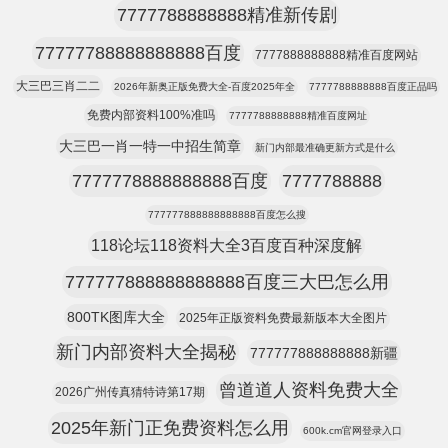
7777788888888精准新传剧
77777788888888888百度
7777888888888精准百度网站
大三巴三肖二二
2026年新奥正版免费大全-百度2025年全
7777788888888百度正品吗
免费内部资料100%准吗
7777788888888精准百度网址
大三巴一肖一特一中招生简章
新门内部最准确更新方式是什么
7777778888888888百度
7777788888
777777888888888888百度怎么搜
118论坛118资料大全3百度百种深度解
777777888888888888百度三大巴怎么用
800TK图库大全
2025年正版资料免费最新版本大全图片
新门内部资料大全揭秘
777777888888888新疆
曾道道人资料免费大全
2026广州传真猜特诗第17期
2025年新门正免费资料怎么用
600k.cm官网登录入口