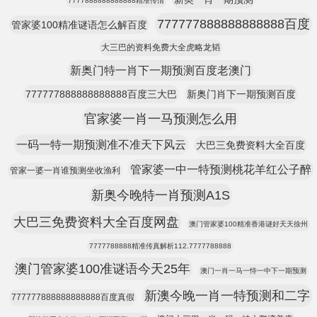
7777888888888888精准传情
777777888888888888百度
管家婆100精准谜语怎么解百度
大三巴的资料免费大全虎略龙韬
新奥门特一肖下一期预测百度老澳门
777777888888888888百度三大巴
新奥门肖下一期预测百度
官家婆一肖一马预测怎么用
一码一特一期预测准不准天下风云
大巴三免费资料大全百度
管家婆一中一特预测桃花羊红公子醉
管家一婆一肖谁预测坐收渔利
新奥今晚特一肖预测A1S
大巴三免费资料大全百度网盘
澳门管家婆100精准香港谜好天天徐州
7777788888精准传真解析112.7777788888
澳门管家婆100准谜语今天25年
澳门一肖一马一恃一中下一期预测
新澳今晚一肖一特预测和二字
777777888888888888百度真假