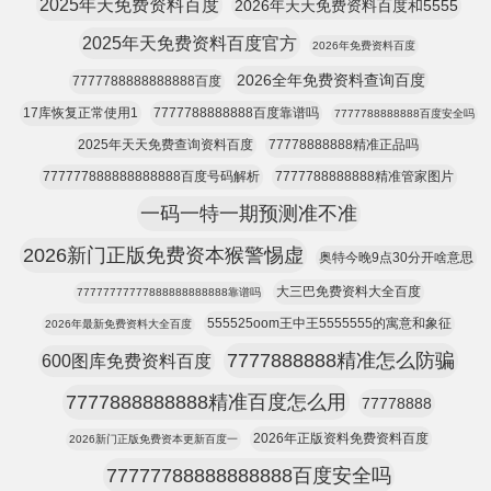
2025年天免费资料百度
2026年天天免费资料百度和5555
2025年天免费资料百度官方
2026年免费资料百度
2026全年免费资料查询百度
7777788888888888百度
17库恢复正常使用1
7777788888888百度靠谱吗
7777788888888百度安全吗
2025年天天免费查询资料百度
77778888888精准正品吗
777777888888888888百度号码解析
7777788888888精准管家图片
一码一特一期预测准不准
2026新门正版免费资本猴警惕虚
奥特今晚9点30分开啥意思
大三巴免费资料大全百度
77777777777888888888888靠谱吗
555525oom王中王5555555的寓意和象征
2026年最新免费资料大全百度
7777888888精准怎么防骗
600图库免费资料百度
7777888888888精准百度怎么用
77778888
2026年正版资料免费资料百度
2026新门正版免费资本更新百度一
77777788888888888百度安全吗