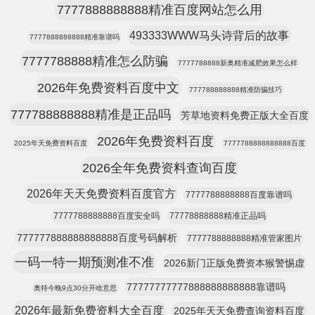
7777888888888精准百度网站怎么用
493333WWW马头诗背后的故事
7777888888888精准靠谱吗
7777788888精准怎么防骗
7777788888新奥精准减肥效果怎么样
2026年免费资料百度中文
777788888888精准防骗技巧
777788888888精准是正品吗
芳草地资料免费正版大全百度
2026年免费资料百度
2025年天免费资料百度
7777788888888888百度
2026全年免费资料查询百度
2026年天天免费资料百度官方
7777788888888百度靠谱吗
7777788888888百度安全吗
77778888888精准正品吗
777777888888888888百度号码解析
7777788888888精准管家图片
一码一特一期预测准不准
2026新门正版免费资本猴警惕虚
77777777777888888888888靠谱吗
奥特今晚9点30分开啥意思
2026年最新免费资料大全百度
2025年天天免费查询资料百度