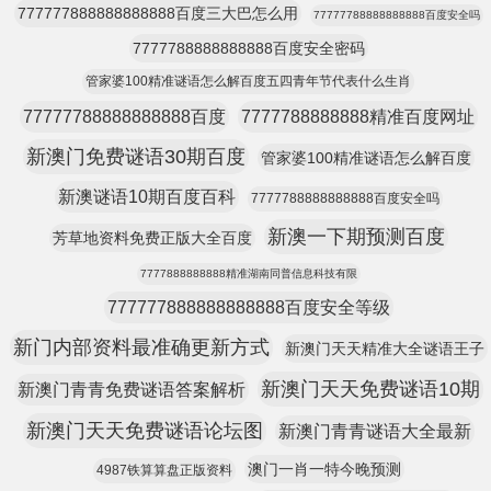
777777888888888888百度三大巴怎么用
77777788888888888百度安全吗
7777788888888888百度安全密码
管家婆100精准谜语怎么解百度五四青年节代表什么生肖
77777788888888888百度
7777788888888精准百度网址
新澳门免费谜语30期百度
管家婆100精准谜语怎么解百度
新澳谜语10期百度百科
7777788888888888百度安全吗
新澳一下期预测百度
芳草地资料免费正版大全百度
7777888888888精准湖南同普信息科技有限
777777888888888888百度安全等级
新门内部资料最准确更新方式
新澳门天天精准大全谜语王子
新澳门天天免费谜语10期
新澳门青青免费谜语答案解析
新澳门天天免费谜语论坛图
新澳门青青谜语大全最新
澳门一肖一特今晚预测
4987铁算算盘正版资料