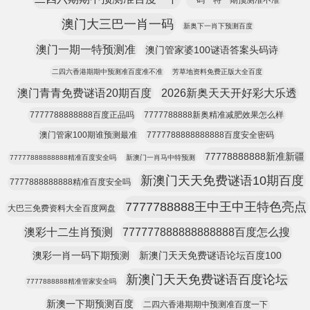
一码一特一期预测准不准
澳门大三巴一肖一码
新奥下一肖下预测百度
澳门一期一特预测准
澳门管家婆100谜语答案头码诗
二四六香港期期中预测准百度准不准
芳草地资料免费正版大全百度
澳门青青免费谜语20期百度
2026新奥天天开好彩大乐透
7777788888888百度正品吗
7777788888新奥精准减肥效果怎么样
澳门管家100期谁预测最准
7777788888888888百度安全密码
77778888888新准新疆
77777888888888精准百度安全吗
新澳门一肖马中特预测
新澳门天天免费谜语10期百度
7777888888888精准百度安全吗
7777788888王中王中王特色亮点
大巴三免费资料大全百度网盘
澳彩十二生肖预测
777777888888888888百度怎么搜
澳彩一肖一码下期预测
新澳门天天免费谜语论坛百度100
新澳门天天免费谜语百度论坛
7777888888精准管家安全吗
新澳一下期预测百度
二四六香港期期中预测准百度一下