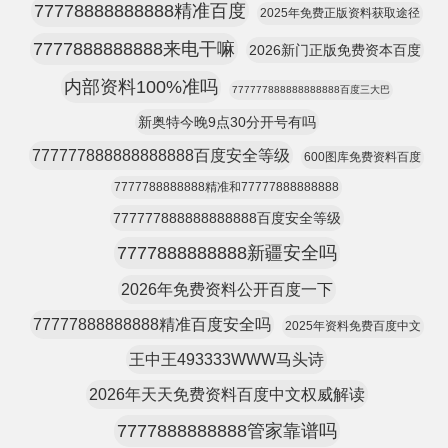
77778888888888精准百度
2025年免费正版资料获取途径
7777888888888来电干嘛
2026新门正版免费资本百度
内部资料100%准吗
777777888888888888百度三大巴
新奥特今晚9点30分开号有吗
777777888888888888百度安全等级
600图库免费资料百度
7777788888888精准和77777888888888
777777888888888888百度安全等级
7777888888888新疆安全吗
2026年免费资料公开百度一下
77777888888888精准百度安全吗
2025年资料免费百度中文
王中王493333WWW马头诗
2026年天天免费资料百度中文权威解读
7777888888888管家靠谱吗