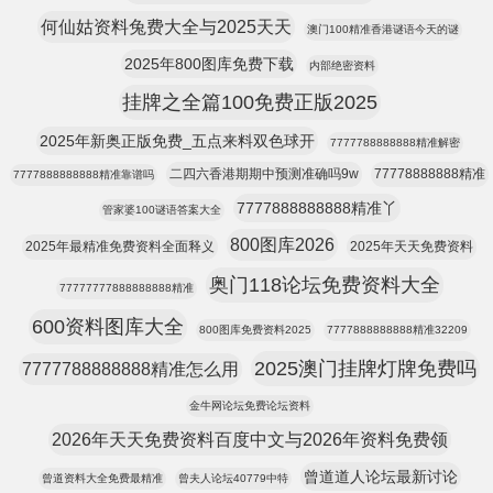
何仙姑资料兔费大全与2025天天
澳门100精准香港谜语今天的谜
2025年800图库免费下载
内部绝密资料
挂牌之全篇100免费正版2025
2025年新奥正版免费_五点来料双色球开
7777788888888精准解密
二四六香港期期中预测准确吗9w
77778888888精准
7777888888888精准靠谱吗
7777888888888精准丫
管家婆100谜语答案大全
800图库2026
2025年最精准免费资料全面释义
2025年天天免费资料
奥门118论坛免费资料大全
77777777888888888精准
600资料图库大全
800图库免费资料2025
7777888888888精准32209
2025澳门挂牌灯牌免费吗
7777788888888精准怎么用
金牛网论坛免费论坛资料
2026年天天免费资料百度中文与2026年资料免费领
曾道道人论坛最新讨论
曾道资料大全免费最精准
曾夫人论坛40779中特