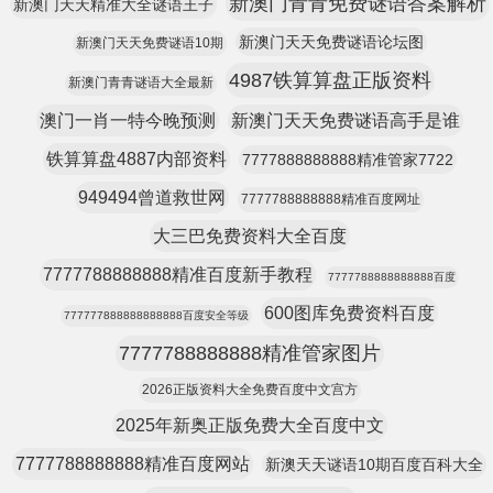
新澳门青青免费谜语答案解析
新澳门天天精准大全谜语王子
新澳门天天免费谜语论坛图
新澳门天天免费谜语10期
4987铁算算盘正版资料
新澳门青青谜语大全最新
澳门一肖一特今晚预测
新澳门天天免费谜语高手是谁
铁算算盘4887内部资料
7777888888888精准管家7722
949494曾道救世网
7777788888888精准百度网址
大三巴免费资料大全百度
7777788888888精准百度新手教程
7777788888888888百度
600图库免费资料百度
777777888888888888百度安全等级
7777788888888精准管家图片
2026正版资料大全免费百度中文宫方
2025年新奥正版免费大全百度中文
7777788888888精准百度网站
新澳天天谜语10期百度百科大全