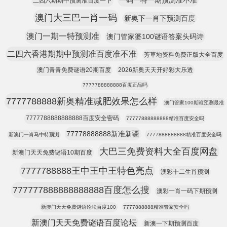
一码一特一期预测准不准
二四六期期中预测准百度一下
澳门大三巴一肖一码
新奥下一肖下预测百度
澳门一期一特预测准
澳门管家婆100谜语答案头码诗
二四六香港期期中预测准百度准不准
芳草地资料免费正版大全百度
澳门青青免费谜语20期百度
2026新奥天天开好彩大乐透
7777788888888百度正品吗
7777788888新奥精准减肥效果怎么样
澳门管家100期谁预测最准
7777788888888888百度安全密码
77777888888888精准百度安全吗
77778888888新准新疆
新澳门一肖马中特预测
7777888888888精准百度安全吗
大巴三免费资料大全百度网盘
新澳门天天免费谜语10期百度
7777788888王中王中王特色亮点
澳彩十二生肖预测
777777888888888888百度怎么搜
澳彩一肖一码下期预测
新澳门天天免费谜语论坛百度100
7777888888精准管家安全吗
新澳门天天免费谜语百度论坛
新澳一下期预测百度