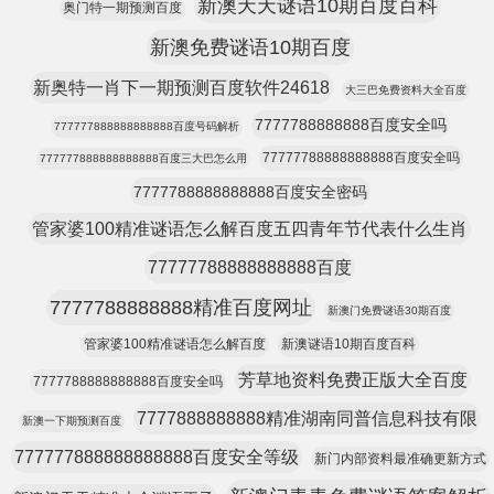
新澳天天谜语10期百度百科
奥门特一期预测百度
新澳免费谜语10期百度
新奥特一肖下一期预测百度软件24618
大三巴免费资料大全百度
7777788888888百度安全吗
777777888888888888百度号码解析
77777788888888888百度安全吗
777777888888888888百度三大巴怎么用
7777788888888888百度安全密码
管家婆100精准谜语怎么解百度五四青年节代表什么生肖
77777788888888888百度
7777788888888精准百度网址
新澳门免费谜语30期百度
管家婆100精准谜语怎么解百度
新澳谜语10期百度百科
芳草地资料免费正版大全百度
7777788888888888百度安全吗
7777888888888精准湖南同普信息科技有限
新澳一下期预测百度
777777888888888888百度安全等级
新门内部资料最准确更新方式