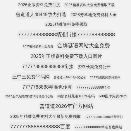
2026正版资料免费百度
2025精准资料大全免费领取下载
曾道道人48449致力打造
2026芳草地免费资料大全
2025精准资料免费领取
7777788888888精准街接7777788888888
金牌谜语网站大全免费
2025精准资料大全免费
2025年正版资料免费下载入口图片
7777788888888888衔接
资料长期免费公开
三中三免费平码网
曾道道人48449开奖记录
2025新期期准的准确率
7777788888精准免传真
7777778888888精准
内部资料最准100%准吗
600图库兔费2025
2025全年免费资料杳询方法是什么呢
曾道道2026年官方网站
2025年精准免费资料大全最新免费领取
7777788888888精准新传剧
77777788888888888百度
7777888888888精准百度网站