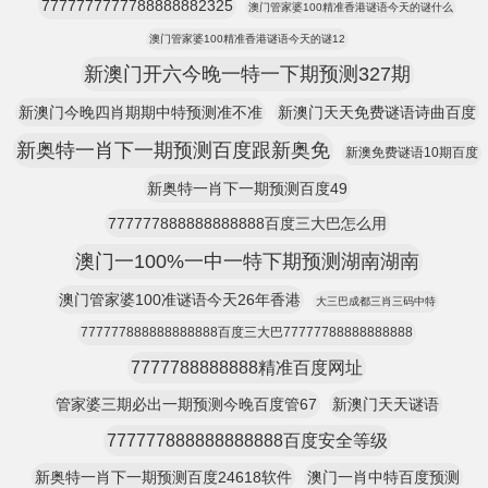
7777777777788888882325
澳门管家婆100精准香港谜语今天的谜什么
澳门管家婆100精准香港谜语今天的谜12
新澳门开六今晚一特一下期预测327期
新澳门今晚四肖期期中特预测准不准
新澳门天天免费谜语诗曲百度
新奥特一肖下一期预测百度跟新奥免
新澳免费谜语10期百度
新奥特一肖下一期预测百度49
777777888888888888百度三大巴怎么用
澳门一100%一中一特下期预测湖南湖南
澳门管家婆100准谜语今天26年香港
大三巴成都三肖三码中特
777777888888888888百度三大巴77777788888888888
7777788888888精准百度网址
管家婆三期必出一期预测今晚百度管67
新澳门天天谜语
777777888888888888百度安全等级
新奥特一肖下一期预测百度24618软件
澳门一肖中特百度预测