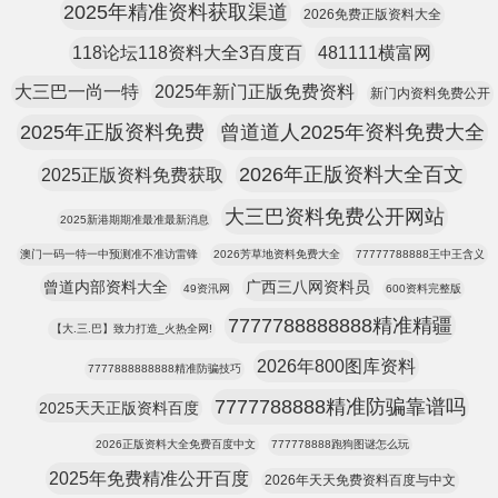
2025年精准资料获取渠道
2026免费正版资料大全
118论坛118资料大全3百度百
481111横富网
大三巴一尚一特
2025年新门正版免费资料
新门内资料免费公开
2025年正版资料免费
曾道道人2025年资料免费大全
2026年正版资料大全百文
2025正版资料免费获取
大三巴资料免费公开网站
2025新港期期准最准最新消息
澳门一码一特一中预测准不准访雷锋
2026芳草地资料免费大全
77777788888王中王含义
曾道内部资料大全
广西三八网资料员
49资汛网
600资料完整版
7777788888888精准精疆
【大.三.巴】致力打造_火热全网!
2026年800图库资料
7777888888888精准防骗技巧
7777788888精准防骗靠谱吗
2025天天正版资料百度
2026正版资料大全免费百度中文
777778888跑狗图谜怎么玩
2025年免费精准公开百度
2026年天天免费资料百度与中文