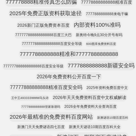
777778888精准传真怎么防骗
77778888888888精准百度
2025年免费正版资料获取途径
7777888888888来电干嘛
内部资料100%准吗
2026新门正版免费资本百度
777777888888888888百度三大巴
新奥特今晚9点30分开号有吗
777777888888888888百度安全等级
600图库免费资料百度
7777788888888精准和77777888888888
7777888888888新疆安全吗
777777888888888888百度安全等级
2026年免费资料公开百度一下
77777888888888精准百度安全吗
2025年资料免费百度中文
2026年天天免费资料百度中文权威解读
王中王493333WWW马头诗
2026全年免费资料大全查询百度
7777888888888管家靠谱吗
2026年最精准的免费资料百度网站
新澳谜语10期百度百科
新澳门天天免费谜语四七百度
新澳天天谜语10期百度百科大全