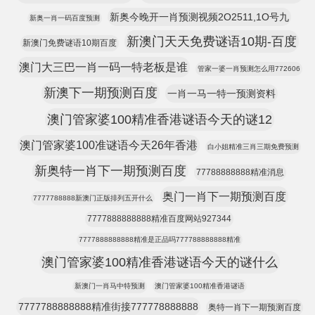
新奥今晚开一肖预测视频2O2511,1O号九
新奥一肖一码百度预测
新澳门天天免费谜语10期-百度
新澳门免费谜语10期百度
澳门大三巴一肖一码一特老板是谁
管家一婆一肖预测怎么用772606
新澳下一期预测百度
一肖一马一特一预测资料
澳门管家婆100精准香港谜语今天的谜12
澳门管家婆100准谜语今天26年香港
白小姐精准三肖三期免费预测
新奥特一肖下一期预测百度
77788888888精准消息
奥门一肖下一期预测百度
7777788888新澳门正版排列五开什么
7777888888888精准百度网站927344
7777888888888精准是正品吗777788888888精准
澳门管家婆100精准香港谜语今天的谜什么
新澳门一肖马中特预测
澳门管家婆100精准香港谜语
7777788888888精准街接777778888888
奥特一肖下一期预测百度