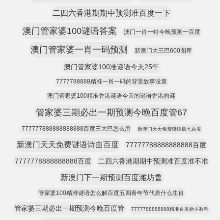
二四六香港期期中预测准百度一下
澳门管家婆100谜语答案
澳门一肖一特今晚预测一百度
澳门管家婆一肖一码预测
新澳门大三巴600图库
澳门管家婆100准谜语今天25年
7777788888精准一肖一码的背景故事没查
澳门管家婆100精准香港谜语今天的谜语香港的谜
管家婆三期必出一期预测今晚百度管67
777777888888888888百度三大巴怎么用
新澳门天天免费谜语四七百度
新澳门天天免费谜语诗曲百度
77777788888888888百度
7777778888888888百度
二四六香港期期中预测准百度准不准
新澳门下一期预测百度潍坊鲁
管家婆100精准谜语怎么解百度五四青年节代表什么生肖
管家婆三期必出一期预测今晚百度管
7777788888888精准百度新手教程