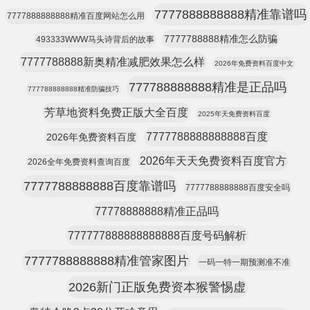
7777888888888精准靠谱吗
7777888888888精准百度网站怎么用
7777788888精准怎么防骗
493333WWW马头诗背后的故事
7777788888新奥精准减肥效果怎么样
2026年免费资料百度中文
777788888888精准是正品吗
777788888888精准防骗技巧
芳草地资料免费正版大全百度
2025年天免费资料百度
7777788888888888百度
2026年免费资料百度
2026年天天免费资料百度官方
2026全年免费资料查询百度
7777788888888百度靠谱吗
7777788888888百度安全吗
77778888888精准正品吗
777777888888888888百度号码解析
7777788888888精准管家图片
一码一特一期预测准不准
2026新门正版免费资本猴警惕虚