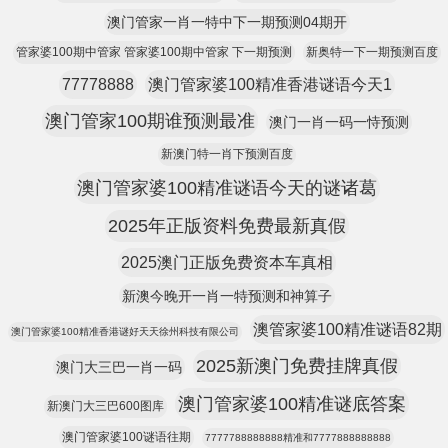
澳门管家一肖一特中下一期预测04期开
管家婆100期中管家 管家婆100期中管家 下一期预测
新奥特一下一期预测百度
77778888
澳门管家婆100精准香港谜语今天1
澳门管家100期谁预测最准
澳门一肖一码一恃预测
新澳门特一肖下预测百度
澳门管家婆100精准谜语今天的谜诸葛
2025年正版资料免费最新真假
2025澳门正版免费资本车真相
新澳今晚开一肖一特预测和神算子
澳管家婆100精准谜语82期
澳门管家婆100精准香港谜好天天徐州科技有限公司
2025新澳门免费挂牌真假
澳门大三巴一肖一码
澳门管家婆100精准谜底答案
新澳门大三巴600图库
澳门管家婆100谜语往期
7777788888888精准和7777888888888