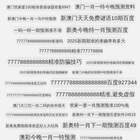
澳门一肖一特今晚预测资料
澳门管家婆100精准香港谜题答案9947
新澳门天天免费谜语10期百度
新澳门今晚一肖一马中特预测
新奥今晚特一肖预测百度
一码一特一期预测准不准
2025新期期准的准确率有多大
7777788888888888靠谱吗
7777788888888精准777778888
7777888888888精准防骗技巧
2025新期期准的准确消息视频解读
2025新期期准的准确消息视频解析
新澳门今晚四肖期期中特预测准不准
777777888888888888百度927344
777788888888精准是正品吗
77778888888888精准,避免虚假
77777777788888888百度网站
管家一婆一肖预测预准100%免
澳门大三巴一肖二码的坐井观天
新奥特一肖下一期预测百度软件24618
7777888888888精准的来源和历史背景探讨
新奥特一肖下一期预测百度49
新奥免费期期准谁是好人大结局
澳彩今晚一肖一特预测
7777788888888888精准传真