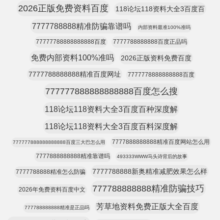
2026正版免费资料百度
118论坛118资料大全3百度百
7777788888精准防骗靠谱吗
内部资料最准100%准吗
77777788888888888百度
7777788888888百度正品吗
免费内部资料100%准吗
2026正版资料免费百度
7777788888888精准百度网址
7777778888888888百度
777777888888888888百度怎么搜
118论坛118资料大全3百度百种深度解
118论坛118资料大全3百度百料深度解
7777888888888精准百度网站怎么用
777777888888888888百度三大巴怎么用
7777888888888精准靠谱吗
493333WWW马头诗背后的故事
7777788888新奥精准减肥效果怎么样
7777788888精准怎么防骗
777788888888精准防骗技巧
2026年免费资料百度中文
芳草地资料免费正版大全百度
777788888888精准是正品吗