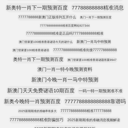
新奥特一肖下一期预测百度
77788888888精准消息
7777788888新澳门正版排列五开什么
奥门一肖下一期预测百度
7777888888888精准百度网站927344
7777888888888精准是正品吗777788888888精准
新澳门一肖马中特预测
澳门管家婆100精准香港谜语今天的谜什么
7777788888888精准街接777778888888
澳门管家婆100精准香港谜语
奥特一肖下一期预测百度
澳门管家婆100精准香港谜题答案9947
澳门一肖一特今晚预测资料
新澳门今晚一肖一马中特预测
新澳门天天免费谜语10期百度
一码一特一期预测准不准
新奥今晚特一肖预测百度
7777788888888888靠谱吗
7777788888888精准777778888
2025新期期准的准确率有多大
7777888888888精准防骗技巧
2025新期期准的准确消息视频解读