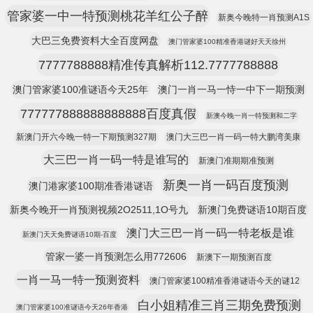
管家婆一中一特预测桃花羊红公子醉
新奥今晚特一肖预测A1S
大巴三免费资料大全百度网盘
澳门管家婆100精准香港谜好天天徐州
7777788888精准传真解析112.7777788888
澳门管家婆100准谜语今天25年
澳门一肖一马一恃一中下一期预测
777777888888888888百度真假
新澳今晚一肖一特预测和二字
新澳门开六今晚一特一下期预测327期
澳门大三巴一肖一码一特大鹏湾美康
大三巴一肖一码一特是谁写的
新澳门准期期准预测
新奥一肖一码百度预测
澳门港家婆100期准香港谜语
新奥今晚开一肖预测视频2O2511,1O号九
新澳门免费谜语10期百度
澳门大三巴一肖一码一特老板是谁
新澳门天天免费谜语10期-百度
管家一婆一肖预测怎么用772606
新澳下一期预测百度
一肖一马一特一预测资料
澳门管家婆100精准香港谜语今天的谜12
白小姐精准三肖三期免费预测
澳门管家婆100准谜语今天26年香港