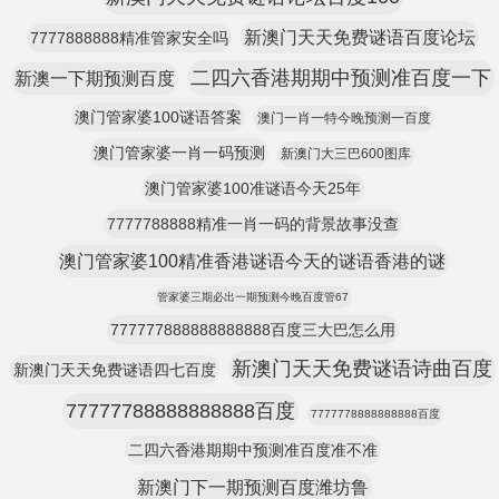
新澳门天天免费谜语百度论坛
7777888888精准管家安全吗
二四六香港期期中预测准百度一下
新澳一下期预测百度
澳门管家婆100谜语答案
澳门一肖一特今晚预测一百度
澳门管家婆一肖一码预测
新澳门大三巴600图库
澳门管家婆100准谜语今天25年
7777788888精准一肖一码的背景故事没查
澳门管家婆100精准香港谜语今天的谜语香港的谜
管家婆三期必出一期预测今晚百度管67
777777888888888888百度三大巴怎么用
新澳门天天免费谜语诗曲百度
新澳门天天免费谜语四七百度
77777788888888888百度
7777778888888888百度
二四六香港期期中预测准百度准不准
新澳门下一期预测百度潍坊鲁