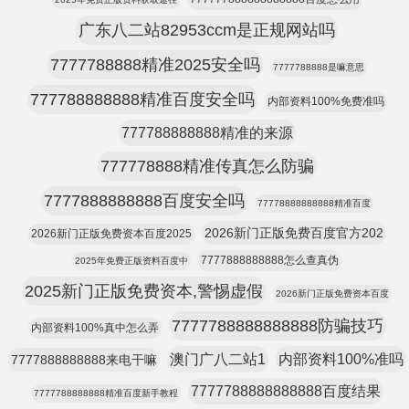
广东八二站82953ccm是正规网站吗
7777788888精准2025安全吗
7777788888是嘛意思
777788888888精准百度安全吗
内部资料100%免费准吗
777788888888精准的来源
777778888精准传真怎么防骗
7777888888888百度安全吗
77778888888888精准百度
2026新门正版免费百度官方202
2026新门正版免费资本百度2025
7777888888888怎么查真伪
2025年免费正版资料百度中
2025新门正版免费资本,警惕虚假
2026新门正版免费资本百度
7777788888888888防骗技巧
内部资料100%真中怎么弄
澳门广八二站1
内部资料100%准吗
7777888888888来电干嘛
7777788888888888百度结果
7777788888888精准百度新手教程