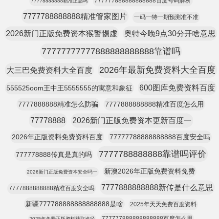
777777888888888888百度号码解析
77778888888精准正品吗
7777788888888精准管家图片
一码一特一期预测准不准
2026新门正版免费资本猴警惕虚
奥特今晚9点30分开啥意思
77777777777888888888888靠谱吗
2026年最新免费资料大全百度
大三巴免费资料大全百度
600图库免费资料百度
555525oom王中王5555555的寓意和象征
7777888888精准怎么防骗
7777888888888精准百度怎么用
77778888
2026新门正版免费资本更新百度一
2026年正版资料免费资料百度
77777788888888888百度安全吗
7777788888888靠谱吗评价
777778888传真是真的吗
新澳2026年正版免费资料免费
2026新门正版免费资本安全吗一
7777888888888新传是什么意思
7777888888888精准百度安全吗
新疆777788888888888888是啥
2025年天天免费百度资料
777777888888888888百度怎么用
2025年免费正版资料获取途径