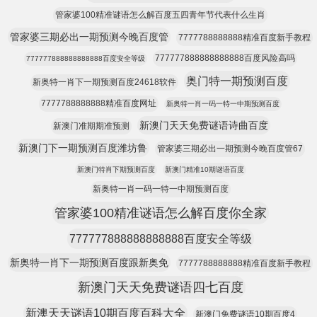
管家婆100精准谜语怎么解百度五四青年节代表什么生肖
管家婆三期必出一期预测今晚百度管
7777788888888精准百度新手教程
777777888888888888百度风险高吗
777777888888888888百度安全等级
奥门特一期预测百度
新奥特一肖下一期预测百度24618软件
7777788888888精准百度网址
新奥特一肖一码一特一中期预测百度
新澳门天天免费谜语诗曲百度
新澳门准期期准预测
新澳门下一期预测百度潍坊鲁
管家婆三期必出一期预测今晚百度管67
新澳门特肖下期预测百度
新澳门精准10期谜语百度
新奥特一肖一码一特一中期预测百度
管家婆100精准谜语怎么解百度你全家
777777888888888888百度安全等级
新奥特一肖下一期预测百度跟新奥免
7777788888888精准百度新手教程
新澳门天天免费谜语四七百度
新澳天天谜语10期百度百科大全
新澳门免费谜语10期百度4