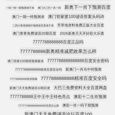
新奥下一肖下预测百度
一码一特一期预测准不准
澳门大三巴一肖一码
澳门管家婆100谜语答案头码诗
澳门一期一特预测准
芳草地资料免费正版大全百度
二四六香港期期中预测准百度准不准
澳门青青免费谜语20期百度
2026新奥天天开好彩大乐透
7777788888888百度正品吗
7777788888新奥精准减肥效果怎么样
7777788888888888百度安全密码
澳门管家100期谁预测最准
新澳门一肖马中特预测
77777888888888精准百度安全吗
7777888888888精准百度安全吗
77778888888新准新疆
大巴三免费资料大全百度网盘
新澳门天天免费谜语10期百度
7777788888王中王中王特色亮点
澳彩十二生肖预测
澳彩一肖一码下期预测
777777888888888888百度怎么搜
新澳门天天免费谜语论坛百度100