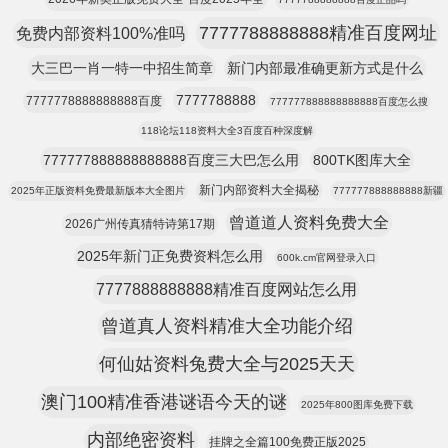
7777788888888精准百度网址
免费内部资料100%准吗
大三巴一肖一特一中招生简章
新门内部最准确更新方式是什么
7777788888
7777778888888888百度
777777888888888888百度怎么搜
118论坛118资料大全3百度百种深度解
777777888888888888百度三大巴怎么用
800TK图库大全
新门内部资料大全揭秘
2025年正版资料免费最新版本大全图片
777777888888888新疆
曾道道人资料免费大全
2026广州传真猜特诗第17期
2025年新门正免费资料怎么用
600k.cm官网登录入口
7777888888888精准百度网站怎么用
曾道真人资料精准大全功能介绍
何仙姑资料兔费大全与2025天天
澳门100精准香港谜语今天的谜
2025年800图库免费下载
内部绝密资料
挂牌之全篇100免费正版2025