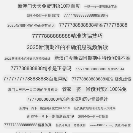
新澳门天天免费谜语10期百度
一码一特一期预测准不准
7777788888888888靠谱吗
新奥今晚特一肖预测百度
7777788888888精准777778888
2025新期期准的准确率有多大
7777888888888精准防骗技巧
2025新期期准的准确消息视频解读
新澳门今晚四肖期期中特预测准不准
2025新期期准的准确消息视频解析
777788888888精准是正品吗
777777888888888888百度927344
77777777788888888百度网站
77778888888888精准,避免虚假
管家一婆一肖预测预准100%免
澳门大三巴一肖二码的坐井观天
7777888888888精准的来源和历史背景探讨
新奥特一肖下一期预测百度软件24618
新奥免费期期准谁是好人大结局
新奥特一肖下一期预测百度49
澳彩今晚一肖一特预测
7777788888888888精准传真
新奥今晚开一肖特预测
www.49900.com开奖查询-百度