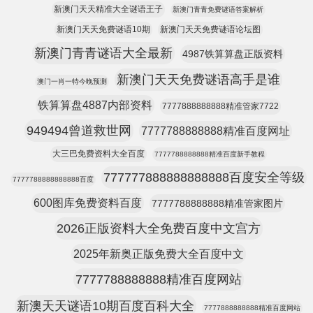
新澳门天天精准大全谜语王子
新澳门青青免费谜语答案解析
新澳门天天免费谜语10期
新澳门天天免费谜语论坛图
新澳门青青谜语大全最新
4987铁算算盘正版资料
新澳门天天免费谜语高手是谁
澳门一肖一特今晚预测
铁算算盘4887内部资料
7777888888888精准管家7722
949494曾道救世网
7777788888888精准百度网址
大三巴免费资料大全百度
7777788888888精准百度新手教程
777777888888888888百度安全等级
7777788888888888百度
600图库免费资料百度
7777788888888精准管家图片
2026正版资料大全免费百度中文宫方
2025年新奥正版免费大全百度中文
7777788888888精准百度网站
新澳天天谜语10期百度百科大全
7777888888888精准百度网站