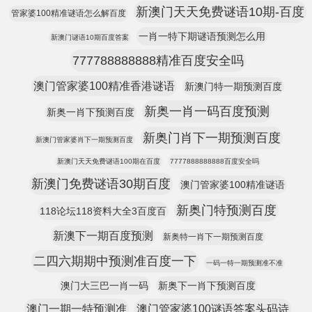
新澳门天天免费谜语10期-百度
管家婆100精准谜语怎么解百度
一肖一特下期谜语预测怎么用
新澳门谜语10期百度答案
777788888888精准百度安全吗
澳门管家婆100精准香港谜语
新澳门特一期预测百度
新奥一肖一码百度预测
新奥一肖下预测百度
新奥门肖下一期预测百度
新澳门管家婆肖下一期预测百度
新澳门天天免费谜语100期在百度
7777888888888百度安全吗
新澳门免费谜语30期百度
澳门管家婆100精准谜语
新奥门特预测百度
118论坛118资料大全3百度百
新澳下一期百度预测
新奥特一肖下一期预测百度
二四六期期中预测准百度一下
一码一特一期预测准不准
澳门大三巴一肖一码
新奥下一肖下预测百度
澳门一期一特预测准
澳门管家婆100谜语答案头码诗