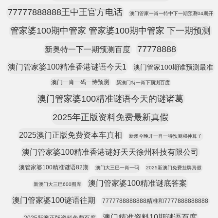
77777888888王中王官方电话
澳门管家一肖一特中下一期预测04期开
管家婆100期中管家 管家婆100期中管家 下一期预测
77778888
新奥特一下一期预测百度
澳门管家婆100精准香港谜语今天1
澳门管家100期谁预测最准
澳门一肖一码一恃预测
新澳门特一肖下预测百度
澳门管家婆100精准谜语今天的谜诸葛
2025年正版资料免费最新真假
2025澳门正版免费资本车真相
新澳今晚开一肖一特预测和神算子
澳门管家婆100精准香港谜好天天徐州科技有限公司
澳管家婆100精准谜语82期
澳门大三巴一肖一码
2025新澳门免费挂牌真假
澳门管家婆100精准谜底答案
新澳门大三巴600图库
澳门管家婆100谜语往期
7777788888888精准和7777888888888
澳门精准资料10期谜语百度