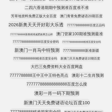
二四六香港期期中预测准百度准不准
芳草地资料免费正版大全百度
澳门青青免费谜语20期百度
2026新奥天天开好彩大乐透
7777788888888百度正品吗
澳门管家100期谁预测最准
7777788888新奥精准减肥效果怎么样
7777788888888888百度安全密码
77777888888888精准百度安全吗
新澳门一肖马中特预测
77778888888新准新疆
7777888888888精准百度安全吗
新澳门天天免费谜语10期百度
大巴三免费资料大全百度网盘
7777788888王中王中王特色亮点
澳彩十二生肖预测
777777888888888888百度怎么搜
澳彩一肖一码下期预测
新澳门天天免费谜语论坛百度100
7777888888精准管家安全吗