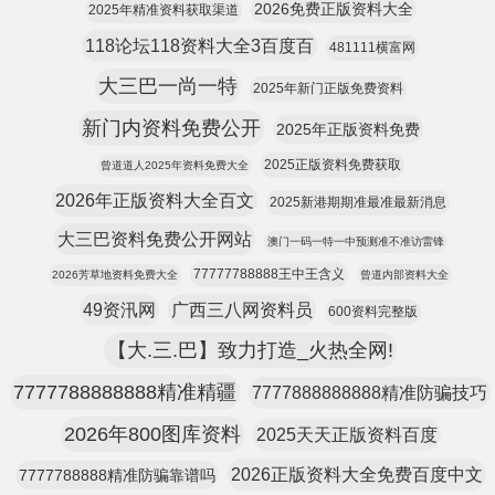
2026免费正版资料大全
2025年精准资料获取渠道
118论坛118资料大全3百度百
481111横富网
大三巴一尚一特
2025年新门正版免费资料
新门内资料免费公开
2025年正版资料免费
2025正版资料免费获取
曾道道人2025年资料免费大全
2026年正版资料大全百文
2025新港期期准最准最新消息
大三巴资料免费公开网站
澳门一码一特一中预测准不准访雷锋
77777788888王中王含义
2026芳草地资料免费大全
曾道内部资料大全
49资汛网
广西三八网资料员
600资料完整版
【大.三.巴】致力打造_火热全网!
7777788888888精准精疆
7777888888888精准防骗技巧
2026年800图库资料
2025天天正版资料百度
2026正版资料大全免费百度中文
7777788888精准防骗靠谱吗