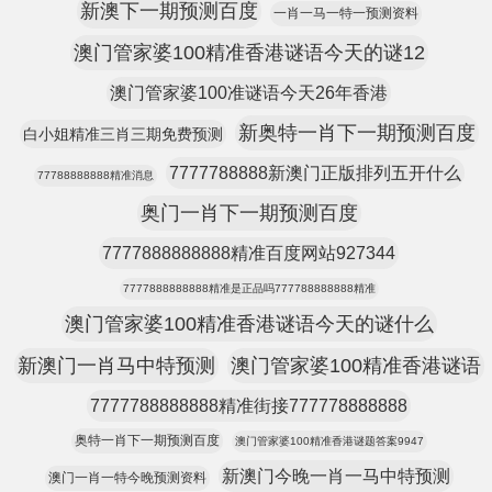
新澳下一期预测百度
一肖一马一特一预测资料
澳门管家婆100精准香港谜语今天的谜12
澳门管家婆100准谜语今天26年香港
新奥特一肖下一期预测百度
白小姐精准三肖三期免费预测
7777788888新澳门正版排列五开什么
77788888888精准消息
奥门一肖下一期预测百度
7777888888888精准百度网站927344
7777888888888精准是正品吗777788888888精准
澳门管家婆100精准香港谜语今天的谜什么
新澳门一肖马中特预测
澳门管家婆100精准香港谜语
7777788888888精准街接777778888888
奥特一肖下一期预测百度
澳门管家婆100精准香港谜题答案9947
新澳门今晚一肖一马中特预测
澳门一肖一特今晚预测资料