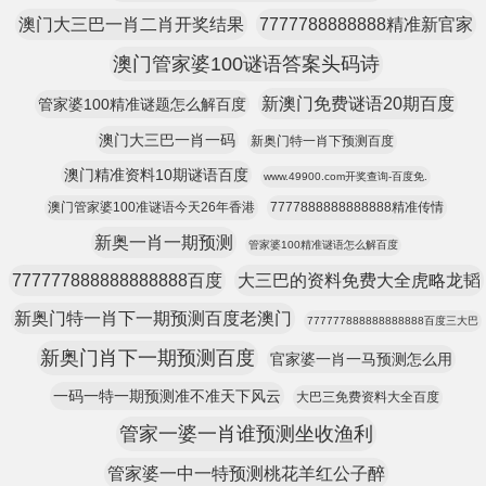
澳门大三巴一肖二肖开奖结果
7777788888888精准新官家
澳门管家婆100谜语答案头码诗
新澳门免费谜语20期百度
管家婆100精准谜题怎么解百度
澳门大三巴一肖一码
新奥门特一肖下预测百度
澳门精准资料10期谜语百度
www.49900.com开奖查询-百度免.
澳门管家婆100准谜语今天26年香港
7777888888888888精准传情
新奥一肖一期预测
管家婆100精准谜语怎么解百度
777777888888888888百度
大三巴的资料免费大全虎略龙韬
新奥门特一肖下一期预测百度老澳门
777777888888888888百度三大巴
新奥门肖下一期预测百度
官家婆一肖一马预测怎么用
一码一特一期预测准不准天下风云
大巴三免费资料大全百度
管家一婆一肖谁预测坐收渔利
管家婆一中一特预测桃花羊红公子醉