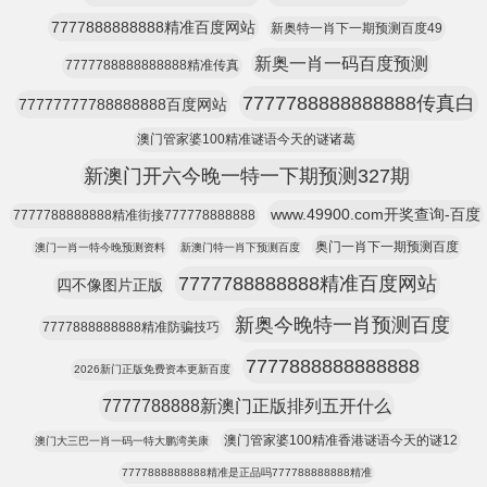
7777888888888精准百度网站
新奥特一肖下一期预测百度49
新奥一肖一码百度预测
7777788888888888精准传真
7777788888888888传真白
77777777788888888百度网站
澳门管家婆100精准谜语今天的谜诸葛
新澳门开六今晚一特一下期预测327期
www.49900.com开奖查询-百度
7777788888888精准街接777778888888
奥门一肖下一期预测百度
澳门一肖一特今晚预测资料
新澳门特一肖下预测百度
7777788888888精准百度网站
四不像图片正版
新奥今晚特一肖预测百度
7777888888888精准防骗技巧
7777888888888888
2026新门正版免费资本更新百度
7777788888新澳门正版排列五开什么
澳门管家婆100精准香港谜语今天的谜12
澳门大三巴一肖一码一特大鹏湾美康
7777888888888精准是正品吗777788888888精准