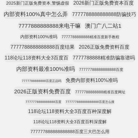
2026新门正版免费资本百度
2025新门正版免费资本,警惕虚假
内部资料100%真中怎么弄
7777788888888888防骗技巧
7777888888888来电干嘛
澳门广八二站1
内部资料100%准吗
7777788888888精准百度新手教程
7777788888888888百度结果
2026正版免费资料百度
118论坛118资料大全3百度百
7777788888精准防骗靠谱吗
内部资料最准100%准吗
77777788888888888百度
免费内部资料100%准吗
7777788888888百度正品吗
2026正版资料免费百度
7777788888888精准百度网址
7777778888888888百度
777777888888888888百度怎么搜
118论坛118资料大全3百度百种深度解
118论坛118资料大全3百度百料深度解
777777888888888888百度三大巴怎么用