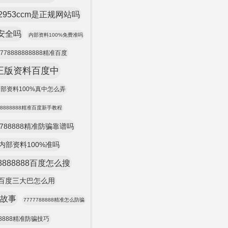
953ccm是正规网站吗
度安全吗
内部资料100%免费准吗
7778888888888精准百度
费正版资料百度中
部资料100%真中怎么弄
788888888精准百度新手教程
7788888精准防骗靠谱吗
内部资料100%准吗
888888888百度怎么搜
888百度三大巴怎么用
的故事
7777788888精准怎么防骗
888888精准防骗技巧