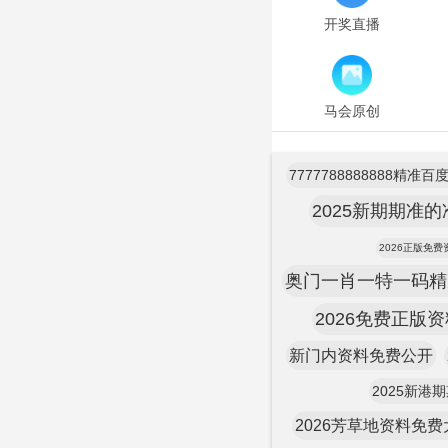
开奖直播
马会原创
7777788888888精准
2025新期期准
2026正版免
奥门一肖一特一码精
2026免费正版
新门内资料免费公开
2025新港
2026芳草地资料免费