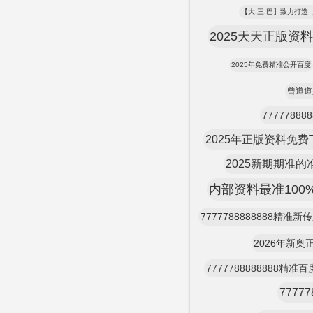
【大.三.巴】致力打造_
2025天天正版资
2025年免费精准公开百度
曾道道
77777888
2025年正版资料免
2025新期期准的
内部资料最准100
7777788888888精准新
2026年新奥
7777788888888精准
77777