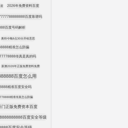
2026年免费资料百度
百度
7777788888888百度靠谱吗
88888百度号码解析
奥特今晚9点30分开啥意思
888888精准怎么防骗
77778888传真是真的吗
新澳2026年正版免费资料免费
88888888百度怎么用
888888精准百度安全吗
7778888精准传真怎么防骗
6新门正版免费资本百度
888888888888百度安全等级
888888百度安全等级