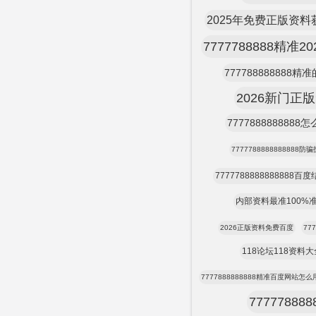
2025年免费正版资
7777788888精准2
777788888888精
2026新门正
7777888888888
7777788888888888防
7777788888888888百
内部资料最准100%
2026正版资料免费百度
77
118论坛118资料
7777888888888精准百度网站怎么
777778