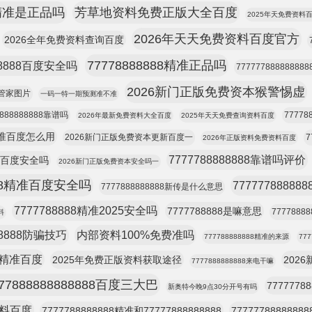
88精准是正品吗
芳草地资料免费正版大全百度
2025年天免费资料
2026年天天免费资料百度官方
2026全年免费资料查询百度
77778888888精准正品吗
888888百度安全吗
7777778888888
2026新门正版免费资本猴警惕虚
精准管家图片
一码一特一期预测准不准
8888888888靠谱吗
7777
2026年最新免费资料大全百度
2025年天天免费查询资料百度
8精准百度怎么用
2026新门正版免费资本更新百度一
7
2026年正版资料免费资料百度
7777788888888靠谱吗评价
888百度安全吗
2026新门正版免费资本安全吗一
8888精准百度安全吗
7777778888
7777888888888新传是什么意思
7777788888精准2025安全吗
7777788888是嘛意思
777788
料
888888防骗技巧
内部资料100%免费准吗
777788888888精准的来源
77
88精准百度
2025年免费正版资料获取途径
202
7777888888888来电干嘛
777888888888888百度三大巴
777777
新奥特今晚9点30分开号有吗
资料百度
7777788888888精准和77777888888888
777777888888