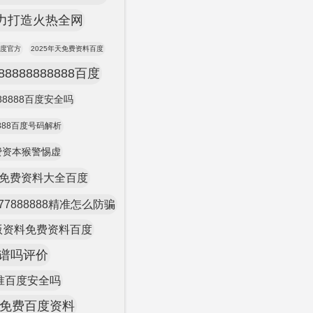
力打造火热全网
百度官方
2025年天免费资料百度
788888888888百度
888888百度安全吗
88888百度号码解析
费资本猴警惕虚
免费资料大全百度
777888888精准怎么防骗
正版资料免费资料百度
8靠谱吗评价
8精准百度安全吗
天免费百度资料