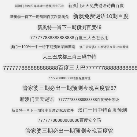
新澳门天天免费谜语诗曲百度
新澳门今晚四肖期期中特预测准不准
新澳免费谜语10期百度
新奥特一肖下一期预测百度跟新奥免
新奥特一肖下一期预测百度49
777777888888888888百度三大巴怎么用
澳门一100%一中一特下期预测湖南湖南
澳门管家婆100准谜语今天26年香港
大三巴成都三肖三码中特
777777888888888888百度三大巴7777778888888888
7777788888888精准百度网址
管家婆三期必出一期预测今晚百度管67
新澳门天天谜语
777777888888888888百度安全等级
澳门一肖中特百度预测
新奥特一肖下一期预测百度24618软件
77777788888888888百度安全吗
管家婆三期必出一期预测今晚百度管