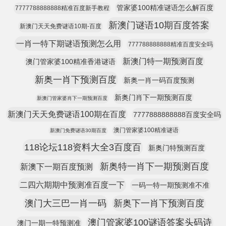
管家婆100精准谜语怎么解百度
7777788888888精准百度新手教程
新澳门谜语10期百度答案
新澳门天天免费谜语10期-百度
一肖一特下期谜语预测怎么用
777788888888精准百度安全吗
新澳门特一期预测百度
澳门管家婆100精准香港谜语
新奥一肖下预测百度
新奥一肖一码百度预测
新奥门肖下一期预测百度
新澳门管家婆肖下一期预测百度
新澳门天天免费谜语100期在百度
7777888888888百度安全吗
澳门管家婆100精准谜语
新澳门免费谜语30期百度
118论坛118资料大全3百度百
新奥门特预测百度
新奥特一肖下一期预测百度
新澳下一期百度预测
二四六期期中预测准百度一下
一码一特一期预测准不准
澳门大三巴一肖一码
新奥下一肖下预测百度
澳门管家婆100谜语答案头码诗
澳门一期一特预测准