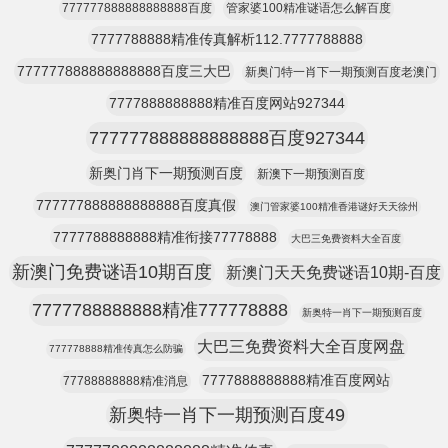
777777888888888888百度
管家婆100精准谜语怎么解百度
7777788888精准传真解析112.7777788888
777777888888888888百度三大巴
新奥门特一肖下一期预测百度老澳门
7777888888888精准百度网站927344
777777888888888888百度927344
新奥门肖下一期预测百度
新澳下一期预测百度
777777888888888888百度真假
澳门管家婆100精准香港谜好天天徐州
7777788888888精准衔接77778888
大巴三免费资料大全百度
新澳门免费谜语10期百度
新澳门天天免费谜语10期-百度
7777788888888精准777778888
新奥特一肖下一期预测百度
大巴三免费资料大全百度网盘
777778888精准传真怎么防骗
7777888888888精准百度网站
77788888888精准消息
新奥特一肖下一期预测百度49