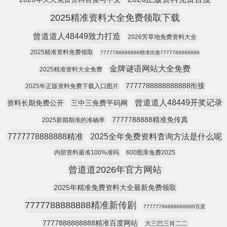
2025精准资料大全免费领取下载
曾道道人48449致力打造
2026芳草地免费资料大全
2025精准资料免费领取
7777788888888精准街接7777788888888
金牌谜语网站大全免费
2025精准资料大全免费
7777788888888888衔接
2025年正版资料免费下载入口图片
曾道道人48449开奖记录
资料长期免费公开
三中三免费平码网
7777788888精准免传真
2025新期期准的准确率
7777778888888精准
2025全年免费资料杳询方法是什么呢
内部资料最准100%准吗
600图库兔费2025
曾道道2026年官方网站
2025年精准免费资料大全最新免费领取
7777788888888精准新传剧
77777788888888888百度
7777888888888精准百度网站
大三巴三肖二二