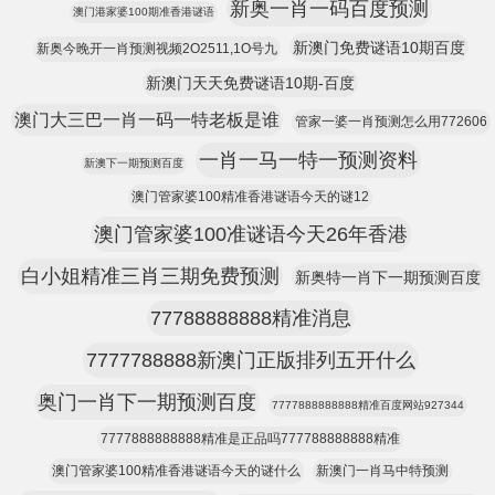
新奥一肖一码百度预测
澳门港家婆100期准香港谜语
新澳门免费谜语10期百度
新奥今晚开一肖预测视频2O2511,1O号九
新澳门天天免费谜语10期-百度
澳门大三巴一肖一码一特老板是谁
管家一婆一肖预测怎么用772606
一肖一马一特一预测资料
新澳下一期预测百度
澳门管家婆100精准香港谜语今天的谜12
澳门管家婆100准谜语今天26年香港
白小姐精准三肖三期免费预测
新奥特一肖下一期预测百度
77788888888精准消息
7777788888新澳门正版排列五开什么
奥门一肖下一期预测百度
7777888888888精准百度网站927344
7777888888888精准是正品吗777788888888精准
澳门管家婆100精准香港谜语今天的谜什么
新澳门一肖马中特预测