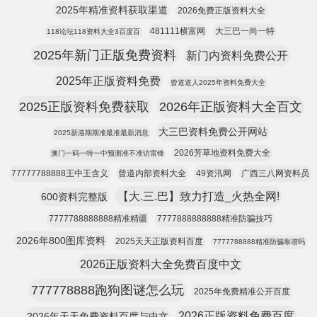
2025年精准资料获取渠道
2026免费正版资料大全
481111横富网
大三巴一尚一特
118论坛118资料大全3百度百
2025年新门正版免费资料
新门内资料免费公开
2025年正版资料免费
曾道道人2025年资料免费大全
2025正版资料免费获取
2026年正版资料大全百文
大三巴资料免费公开网站
2025新港期期准最准最新消息
2026芳草地资料免费大全
澳门一码一特一中预测准不准访雷锋
77777788888王中王含义
曾道内部资料大全
49资汛网
广西三八网资料员
【大.三.巴】致力打造_火热全网!
600资料完整版
7777788888888精准精疆
7777888888888精准防骗技巧
2026年800图库资料
2025天天正版资料百度
7777788888精准防骗靠谱吗
2026正版资料大全免费百度中文
777778888跑狗图谜怎么玩
2025年免费精准公开百度
2026正版资料免费百度
2026年天天免费资料百度与中文