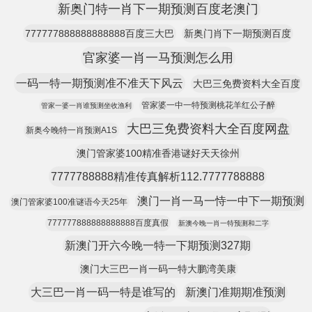
新奥门特一肖下一期预测百度老澳门
777777888888888888百度三大巴
新奥门肖下一期预测百度
官家婆一肖一马预测怎么用
一码一特一期预测准不准天下风云
大巴三免费资料大全百度
管家婆一中一特预测桃花羊红公子醉
管家一婆一肖谁预测坐收渔利
大巴三免费资料大全百度网盘
新奥今晚特一肖预测A1S
澳门管家婆100精准香港谜好天天徐州
7777788888精准传真解析112.7777788888
澳门一肖一马一恃一中下一期预测
澳门管家婆100准谜语今天25年
777777888888888888百度真假
新澳今晚一肖一特预测和二字
新澳门开六今晚一特一下期预测327期
澳门大三巴一肖一码一特大鹏湾美康
大三巴一肖一码一特是谁写的
新澳门准期期准预测