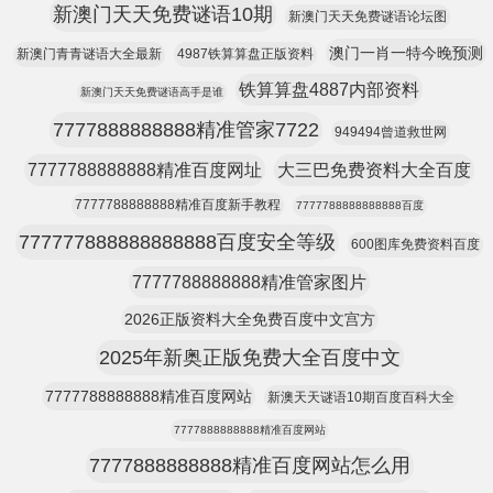
新澳门天天免费谜语10期
新澳门天天免费谜语论坛图
澳门一肖一特今晚预测
新澳门青青谜语大全最新
4987铁算算盘正版资料
铁算算盘4887内部资料
新澳门天天免费谜语高手是谁
7777888888888精准管家7722
949494曾道救世网
7777788888888精准百度网址
大三巴免费资料大全百度
7777788888888精准百度新手教程
7777788888888888百度
777777888888888888百度安全等级
600图库免费资料百度
7777788888888精准管家图片
2026正版资料大全免费百度中文宫方
2025年新奥正版免费大全百度中文
7777788888888精准百度网站
新澳天天谜语10期百度百科大全
7777888888888精准百度网站
7777888888888精准百度网站怎么用