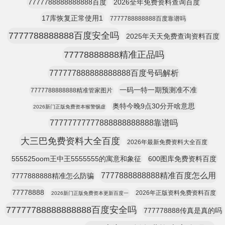
7777788888888888百度
2026全年免费资料查询百度
17库恢复正常使用1
7777788888888百度靠谱吗
7777788888888百度安全吗
2025年天天免费查询资料百度
77778888888精准正品吗
777777888888888888百度号码解析
一码一特一期预测准不准
7777788888888精准管家图片
奥特今晚9点30分开啥意思
2026新门正版免费资本猴警惕虚
77777777777888888888888靠谱吗
大三巴免费资料大全百度
2026年最新免费资料大全百度
555525oom王中王5555555的寓意和象征
600图库免费资料百度
7777888888888精准百度怎么用
7777888888精准怎么防骗
77778888
2026年正版资料免费资料百度
2026新门正版免费资本更新百度一
77777788888888888百度安全吗
777778888传真是真的吗