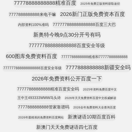
77778888888888精准百度
2025年免费正版资料获取途径
2026新门正版免费资本百度
7777888888888来电干嘛
777777888888888888百度三大巴
内部资料100%准吗
新奥特今晚9点30分开号有吗
777777888888888888百度安全等级
600图库免费资料百度
7777788888888精准和77777888888888
7777888888888新疆安全吗
777777888888888888百度安全等级
2026年免费资料公开百度一下
77777888888888精准百度安全吗
2025年资料免费百度中文
王中王493333WWW马头诗
2026年天天免费资料百度中文权威解读
7777888888888管家靠谱吗
2026全年免费资料大全查询百度
新澳谜语10期百度百科
2026年最精准的免费资料百度网站
新澳门天天免费谜语四七百度