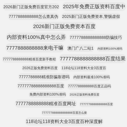
2025年免费正版资料百度中
2026新门正版免费百度官方202
7777888888888怎么查真伪
2025新门正版免费资本,警惕虚假
2026新门正版免费资本百度
内部资料100%真中怎么弄
7777788888888888防骗技巧
7777888888888来电干嘛
澳门广八二站1
内部资料100%准吗
7777788888888888百度结果
7777788888888精准百度新手教程
2026正版免费资料百度
118论坛118资料大全3百度百
7777788888精准防骗靠谱吗
内部资料最准100%准吗
77777788888888888百度
7777788888888百度正品吗
免费内部资料100%准吗
2026正版资料免费百度
7777788888888精准百度网址
7777778888888888百度
777777888888888888百度怎么搜
118论坛118资料大全3百度百种深度解