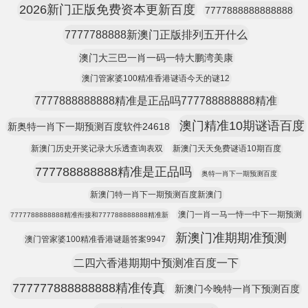
2026新门正版免费资本更新百度
7777888888888888
7777788888新澳门正版排列五开什么
澳门大三巴一肖一码一特大鹏湾美康
澳门管家婆100精准香港谜语今天的谜12
7777888888888精准是正品吗777788888888精准
澳门精准10期谜语百度
新奥特一肖下一期预测百度软件24618
新澳门历史开奖记录大乐透查询表双
新澳门天天免费谜语10期百度
777788888888精准是正品吗
奥特一肖下一期预测百度
新澳门特一肖下一期预测百度新澳门
澳门一肖一马一恃一中下一期预测
7777788888888精准衔接和777788888888精准新
新澳门准期期准预测
澳门管家婆100精准香港谜题答案9947
二四六香港期期中预测准百度一下
777777888888888精准传真
新澳门今晚特一肖下预测百度