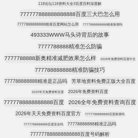
118论坛118资料大全3百度百料深度解
777777888888888888百度三大巴怎么用
7777888888888精准百度网站怎么用
7777888888888精准靠谱吗
493333WWW马头诗背后的故事
7777788888精准怎么防骗
7777788888新奥精准减肥效果怎么样
2026年免费资料百度中文
777788888888精准防骗技巧
777788888888精准是正品吗
芳草地资料免费正版大全百度
2026年免费资料百度
2025年天免费资料百度
7777788888888888百度
2026全年免费资料查询百度
2026年天天免费资料百度官方
7777788888888百度靠谱吗
77778888888精准正品吗
7777788888888百度安全吗
777777888888888888百度号码解析