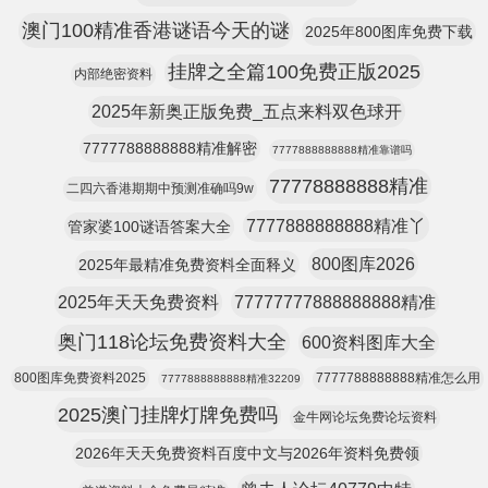
澳门100精准香港谜语今天的谜
2025年800图库免费下载
挂牌之全篇100免费正版2025
内部绝密资料
2025年新奥正版免费_五点来料双色球开
7777788888888精准解密
7777888888888精准靠谱吗
77778888888精准
二四六香港期期中预测准确吗9w
7777888888888精准丫
管家婆100谜语答案大全
800图库2026
2025年最精准免费资料全面释义
2025年天天免费资料
77777777888888888精准
奥门118论坛免费资料大全
600资料图库大全
800图库免费资料2025
7777788888888精准怎么用
7777888888888精准32209
2025澳门挂牌灯牌免费吗
金牛网论坛免费论坛资料
2026年天天免费资料百度中文与2026年资料免费领