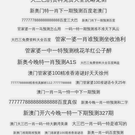
新奥门特一肖下一期预测百度老澳门
777777888888888888百度三大巴
新奥门肖下一期预测百度
官家婆一肖一马预测怎么用
一码一特一期预测准不准天下风云
管家一婆一肖谁预测坐收渔利
大巴三免费资料大全百度
管家婆一中一特预测桃花羊红公子醉
新奥今晚特一肖预测A1S
大巴三免费资料大全百度网盘
澳门管家婆100精准香港谜好天天徐州
澳门管家婆100准谜语今天25年
7777788888精准传真解析112.7777788888
澳门一肖一马一恃一中下一期预测
777777888888888888百度真假
新澳今晚一肖一特预测和二字
新澳门开六今晚一特一下期预测327期
大三巴一肖一码一特是谁写的
澳门大三巴一肖一码一特大鹏湾美康
新奥一肖一码百度预测
新澳门准期期准预测
澳门港家婆100期准香港谜语