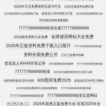
2026年天天免费资料百度与中文
2026正版资料免费百度
曾道道人48449致力打造
2025精准资料大全免费领取下载
2026芳草地免费资料大全
2025精准资料免费领取
7777788888888精准街接7777788888888
金牌谜语网站大全免费
2025精准资料大全免费
2025年正版资料免费下载入口图片
7777788888888888衔接
资料长期免费公开
三中三免费平码网
曾道道人48449开奖记录
2025新期期准的准确率
7777788888精准免传真
7777778888888精准
2025全年免费资料杳询方法是什么呢
600图库兔费2025
内部资料最准100%准吗
曾道道2026年官方网站
2025年精准免费资料大全最新免费领取
7777788888888精准新传剧
7777888888888精准百度网站
77777788888888888百度
2026年新奥正版免费大全-百度2025年全
大三巴三肖二二