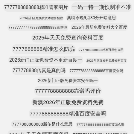
一码一特一期预测准不准
7777788888888精准管家图片
奥特今晚9点30分开啥意思
2026新门正版免费资本猴警惕虚
2026年最新免费资料大全百度
77777777777888888888888靠谱吗
2025年天天免费查询资料百度
7777888888精准怎么防骗
7777888888888精准百度怎么用
2026新门正版免费资本更新百度一
2026年正版资料免费资料百度
777778888传真是真的吗
77777788888888888百度安全吗
2026新门正版免费资本安全吗一
7777788888888靠谱吗评价
新澳2026年正版免费资料免费
7777888888888精准百度安全吗
7777888888888新传是什么意思
777777888888888888百度怎么用