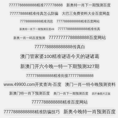
7777788888888精准777778888
新奥特一肖下一期预测百度
777778888精准传真怎么防骗
大巴三免费资料大全百度网盘
77788888888精准消息
7777888888888精准百度网站
7777788888888888精准传真
新奥特一肖下一期预测百度49
77777777788888888百度网站
新奥一肖一码百度预测
7777788888888888传真白
澳门管家婆100精准谜语今天的谜诸葛
新澳门开六今晚一特一下期预测327期
7777788888888精准街接777778888888
www.49900.com开奖查询-百度
澳门一肖一特今晚预测资料
新澳门特一肖下预测百度
奥门一肖下一期预测百度
四不像图片正版
7777788888888精准百度网站
新奥今晚特一肖预测百度
7777888888888精准防骗技巧