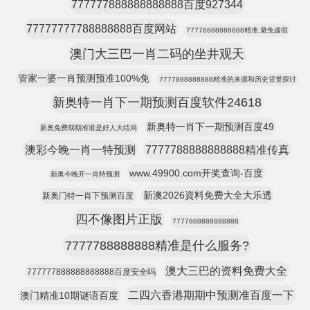
777777888888888888百度927344
77777777788888888百度网站
77778888888888精准,避免虚假
澳门大三巴一肖二码的坐井观天
管家一婆一肖预测预准100%免
7777888888888精准的来源和历史背景探讨
新奥特一肖下一期预测百度软件24618
新奥特一肖下一期预测百度49
新奥免费期期准谁是好人大结局
澳彩今晚一肖一特预测
7777788888888888精准传真
www.49900.com开奖查询-百度
新奥今晚开一肖特预测
新澳2026資料免费大全大乐透
新奥门特一肖下预测百度
四不像图片正版
7777888888888888
7777788888888精准是什么服务?
澳大三巴的资料免费大全
777777888888888888百度安全吗
二四六香港期期中预测准百度一下
澳门精准10期谜语百度