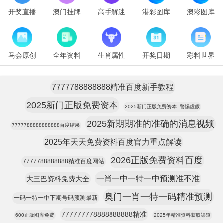
开奖直播
澳门挂牌
高手解迷
港彩图库
澳彩图库
马会原创
全年资料
生肖属性
开奖日期
彩料世界
7777788888888精准百度新手教程
2025新门正版免费资本
2025新门正版免费资本_警惕虚假
2025新期期准的准确的消息视频
7777788888888888百度结果
2025年天天免费资料百度官力重点解读
2026正版免费资料百度
7777788888888精准百度网站
一肖一中一特一中预测准不准
大三巴资料免费大全
奥门一肖一特一码精准预测
一码一特一中下期号码预测最新
777777778888888888精准
600正版图库免费
2025年精准资料获取渠道