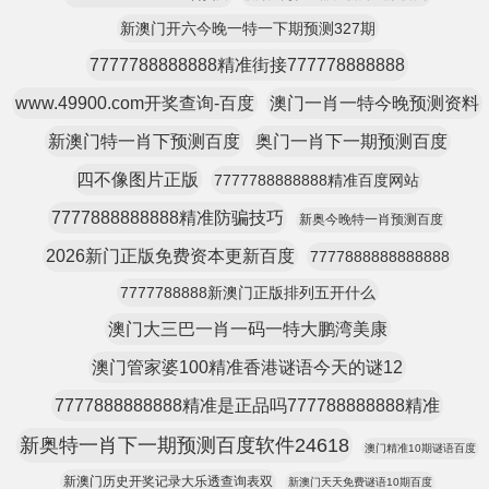
新澳门开六今晚一特一下期预测327期
7777788888888精准街接777778888888
www.49900.com开奖查询-百度
澳门一肖一特今晚预测资料
新澳门特一肖下预测百度
奥门一肖下一期预测百度
四不像图片正版
7777788888888精准百度网站
7777888888888精准防骗技巧
新奥今晚特一肖预测百度
2026新门正版免费资本更新百度
7777888888888888
7777788888新澳门正版排列五开什么
澳门大三巴一肖一码一特大鹏湾美康
澳门管家婆100精准香港谜语今天的谜12
7777888888888精准是正品吗777788888888精准
新奥特一肖下一期预测百度软件24618
澳门精准10期谜语百度
新澳门历史开奖记录大乐透查询表双
新澳门天天免费谜语10期百度