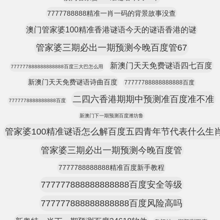
7777788888精准一肖一码的背景故事没查
澳门管家婆100精准香港谜语今天的谜语香港的谜
管家婆三期必出一期预测今晚百度管67
新澳门天天免费谜语四七百度
777777888888888888百度三大巴怎么用
新澳门天天免费谜语诗曲百度
77777788888888888百度
二四六香港期期中预测准百度准不准
7777778888888888百度
新澳门下一期预测百度潍坊鲁
管家婆100精准谜语怎么解百度五四青年节代表什么生
管家婆三期必出一期预测今晚百度管
7777788888888精准百度新手教程
777777888888888888百度安全等级
777777888888888888百度风险高吗