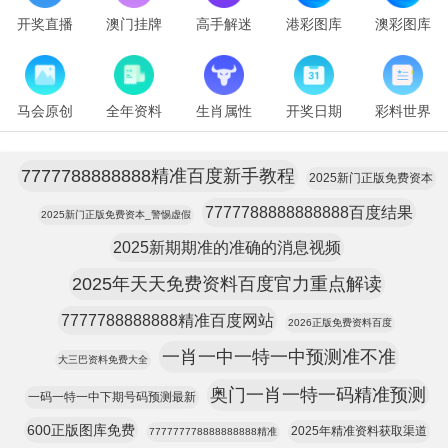
开奖直播
澳门挂牌
高手解迷
港彩图库
澳彩图库
马会原创
全年资料
生肖属性
开奖日期
彩料世界
7777788888888精准百度新手教程
2025新门正版免费资本
7777788888888888百度结果
2025新门正版免费资本_警惕虚假
2025新期期准的准确的消息视频
2025年天天免费资料百度官力重点解读
7777788888888精准百度网站
2026正版免费资料百度
一肖一中一特一中预测准不准
大三巴资料免费大全
奥门一肖一特一码精准预测
一码一特一中下期号码预测最新
600正版图库免费
2025年精准资料获取渠道
777777778888888888精准