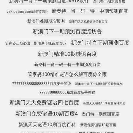
新奥特一肖下一期预测百度24618软件
奥门特一期预测百度
新奥特一肖一码一特一中期预测百度
7777788888888精准百度网址
新澳门准期期准预测
新澳门天天免费谜语诗曲百度
新澳门下一期预测百度潍坊鲁
新澳门特肖下期预测百度
管家婆三期必出一期预测今晚百度管67
新澳门精准10期谜语百度
新奥特一肖一码一特一中期预测百度
管家婆100精准谜语怎么解百度你全家
777777888888888888百度安全等级
新奥特一肖下一期预测百度跟新奥免
7777788888888精准百度新手教程
新澳门天天免费谜语四七百度
新澳天天谜语10期百度百科大全
新澳门免费谜语10期百度4
奥门特一期预测百度
新澳天天谜语10期百度百科
新澳免费谜语10期百度