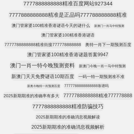
7777888888888精准百度网站927344
7777888888888精准是正品吗777788888888精准
澳门管家婆100精准香港谜语今天的谜什么
新澳门一肖马中特预测
澳门管家婆100精准香港谜语
7777788888888精准街接777778888888
奥特一肖下一期预测百度
澳门管家婆100精准香港谜题答案9947
澳门一肖一特今晚预测资料
新澳门今晚一肖一马中特预测
新澳门天天免费谜语10期百度
一码一特一期预测准不准
7777788888888888靠谱吗
新奥今晚特一肖预测百度
7777788888888精准777778888
2025新期期准的准确率有多大
7777888888888精准防骗技巧
2025新期期准的准确消息视频解读
2025新期期准的准确消息视频解析