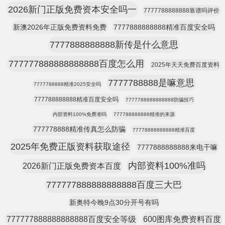
2026新门正版免费资本安全吗一
7777788888888靠谱吗评价
新澳2026年正版免费资料免费
7777888888888精准百度安全吗
7777888888888新传是什么意思
777777888888888888百度怎么用
2025年天天免费百度资料
7777788888是嘛意思
7777788888精准2025安全吗
777788888888精准百度安全吗
7777788888888888防骗技巧
内部资料100%免费准吗
777788888888精准的来源
777778888精准传真怎么防骗
77778888888888精准百度
2025年免费正版资料获取途径
7777888888888来电干嘛
内部资料100%准吗
2026新门正版免费资本百度
777777888888888888百度三大巴
新奥特今晚9点30分开号有吗
777777888888888888百度安全等级
600图库免费资料百度