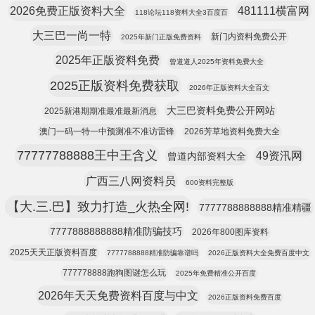
2026免费正版资料大全
481111横富网
118论坛118资料大全3百度百
大三巴一尚一特
新门内资料免费公开
2025年新门正版免费资料
2025年正版资料免费
曾道道人2025年资料免费大全
2025正版资料免费获取
2026年正版资料大全百文
大三巴资料免费公开网站
2025新港期期准最准最新消息
澳门一码一特一中预测准不准访雷锋
2026芳草地资料免费大全
77777788888王中王含义
49资汛网
曾道内部资料大全
广西三八网资料员
600资料完整版
【大.三.巴】致力打造_火热全网!
7777788888888精准精疆
7777888888888精准防骗技巧
2026年800图库资料
2025天天正版资料百度
7777788888精准防骗靠谱吗
2026正版资料大全免费百度中文
777778888跑狗图谜怎么玩
2025年免费精准公开百度
2026年天天免费资料百度与中文
2026正版资料免费百度