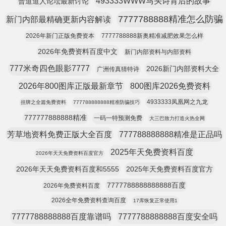
493333WWW马头诗背后的故事
曾道道人论坛最新讨论
7777788888精准怎么防骗
新门内部最精确更新内容解读
2026年新门正版免费资本
7777788888新奥精准减肥效果怎么样
2026年免费资料百度中文
新门内部资料与内部资料
777米奇四色眼影7777
2026新门内部资料大全
广洲传真猜特诗
2026年800图库正版最新章节
800图库2026免费资料
4933333凤凰网之九龙
挂牌之全篇免费资料
777788888888精准防骗技巧
777777888888精准
一码一特预测免费
大三巴致力打造火热全网
芳草地资料免费正版大全百度
777788888888精准是正品吗
2025年天免费资料百度
2026年天天免费资料百度官方
2026年天天免费资料百度和5555
2025年天免费资料百度官方
7777788888888888百度
2026年免费资料百度
2026全年免费资料查询百度
17库恢复正常使用1
7777788888888百度靠谱吗
7777788888888百度安全吗