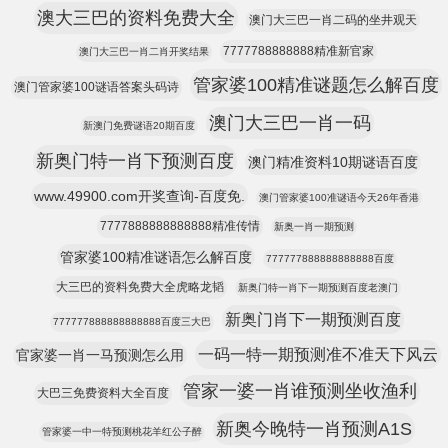
澳大三巴的资料免费大全
澳门大三巴一肖二码的坐井观天
7777788888888精准新官家
澳门大三巴一肖二肖开奖结果
管家婆100精准谜题怎么解百度
澳门管家婆100谜语答案头码诗
澳门大三巴一肖一码
新澳门免费谜语20期百度
新奥门特一肖下预测百度
澳门精准资料10期谜语百度
www.49900.com开奖查询-百度免.
澳门管家婆100准谜语今天26年香港
7777888888888888精准传情
新奥一肖一期预测
管家婆100精准谜语怎么解百度
777777888888888888百度
大三巴的资料免费大全虎略龙韬
新奥门特一肖下一期预测百度老澳门
新奥门肖下一期预测百度
777777888888888888百度三大巴
一码一特一期预测准不准天下风云
官家婆一肖一马预测怎么用
管家一婆一肖谁预测坐收渔利
大巴三免费资料大全百度
新奥今晚特一肖预测A1S
管家婆一中一特预测桃花羊红公子醉