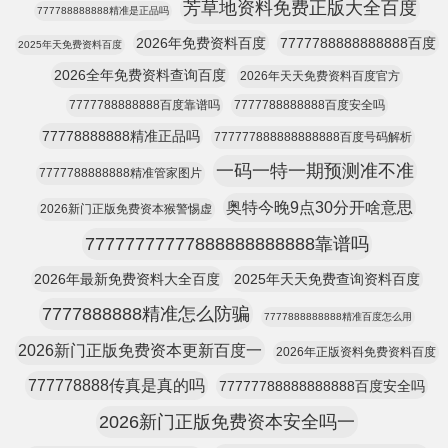
芳草地资料免费正版大全百度
777788888888精准是正品吗
2026年免费资料百度
7777788888888888百度
2025年天免费资料百度
2026全年免费资料查询百度
2026年天天免费资料百度官方
7777788888888百度靠谱吗
7777788888888百度安全吗
77778888888精准正品吗
777777888888888888百度号码解析
一码一特一期预测准不准
7777788888888精准管家图片
奥特今晚9点30分开啥意思
2026新门正版免费资本猴警惕虚
77777777777888888888888靠谱吗
2026年最新免费资料大全百度
2025年天天免费查询资料百度
7777888888精准怎么防骗
7777888888888精准百度怎么用
2026新门正版免费资本更新百度一
2026年正版资料免费资料百度
777778888传真是真的吗
77777788888888888百度安全吗
2026新门正版免费资本安全吗一