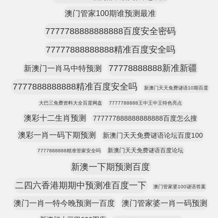
澳门管家100期谁预测最准
7777788888888888百度安全密码
77777888888888精准百度安全吗
77778888888新准新疆
新澳门一肖马中特预测
7777888888888精准百度安全吗
新澳门天天免费谜语10期百度
大巴三免费资料大全百度网盘
7777788888王中王中王特色亮点
澳彩十二生肖预测
777777888888888888百度怎么搜
澳彩一肖一码下期预测
新澳门天天免费谜语论坛百度100
新澳门天天免费谜语百度论坛
7777888888精准管家安全吗
新澳一下期预测百度
二四六香港期期中预测准百度一下
澳门管家婆100谜语答案
澳门一肖一特今晚预测一百度
澳门管家婆一肖一码预测