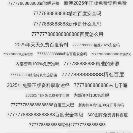
新澳2026年正版免费资料免费
7777788888888靠谱吗评价
7777888888888精准百度安全吗
7777888888888新传是什么意思
777777888888888888百度怎么用
2025年天天免费百度资料
7777788888精准2025安全吗
777788888888精准百度安全吗
7777788888是嘛意思
7777788888888888防骗技巧
777788888888精准的来源
内部资料100%免费准吗
77778888888888精准百度
777778888精准传真怎么防骗
2025年免费正版资料获取途径
7777888888888来电干嘛
内部资料100%准吗
2026新门正版免费资本百度
777777888888888888百度三大巴
新奥特今晚9点30分开号有吗
777777888888888888百度安全等级
600图库免费资料百度
7777788888888精准和77777888888888