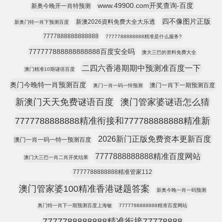
www.49900.com开奖查询-百度
新奥今晚开一肖特预测
四不像图片正版
新澳2026資料免费大全大乐透
新奥门特一肖下预测百度
7777888888888888
7777788888888精准是什么服务?
777777888888888888百度安全吗
澳大三巴的资料免费大全
二四六香港期期中预测准百度一下
澳门精准10期谜语百度
奥门今晚特一肖预测百度
澳门一肖下一期预测百度
奥门一肖一码一恃预测
新澳门天天免费谜语百度
澳门管家婆谜语怎么猜
7777788888888精准衔接和777788888888精准新
2026新门正版免费资本更新百度
澳门一肖一码一特一预测百度
7777888888888精准百度网站
澳门大三巴一肖二肖开奖结果
7777788888888精准管家112
澳门管家婆100精准香港谜题答案
新奥今晚一肖一码预测
奥门特一肖下一期预测百度上海敏
7777788888888精准百度网站
7777788888888精准衔接77778888