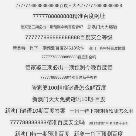
777777888888888888百度三大巴77777788888888888
7777788888888精准百度网址
新澳门天天谜语
管家婆三期必出一期预测今晚百度管67
777777888888888888百度安全等级
新奥特一肖下一期预测百度24618软件
澳门一肖中特百度预测
77777788888888888百度安全吗
管家婆三期必出一期预测今晚百度管
7777788888888精准百度新手教程
管家婆100精准谜语怎么解百度
新澳门天天免费谜语10期-百度
新澳门谜语10期百度答案
一肖一特下期谜语预测怎么用
777788888888精准百度安全吗
澳门管家婆100精准香港谜语
新澳门特一期预测百度
新奥一肖下预测百度