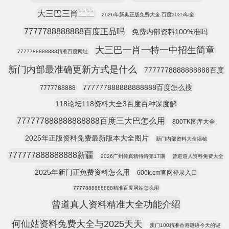
大三巴三肖二二
2026年新奥正版免费大全-百度2025年全
7777788888888百度正品吗
免费内部资料100%准吗
大三巴一肖一特一中招生简章
7777788888888精准百度网址
新门内部最准确更新方式是什么
7777778888888888百度
777777888888888888百度怎么搜
7777788888
118论坛118资料大全3百度百种深度解
777777888888888888百度三大巴怎么用
800TK图库大全
2025年正版资料免费最新版本大全图片
新门内部资料大全揭秘
777777888888888新疆
2026广州传真猜特诗第17期
曾道道人资料免费大全
2025年新门正免费资料怎么用
600k.cm官网登录入口
7777888888888精准百度网站怎么用
曾道真人资料精准大全功能介绍
何仙姑资料兔费大全与2025天天
澳门100精准香港谜语今天的谜