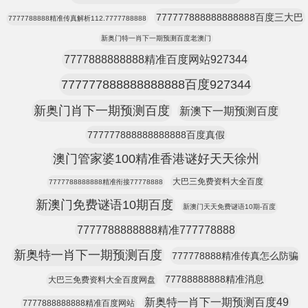
777777888888888888百度三大巴
7777788888精准传真解析112.7777788888
新奥门特一肖下一期预测百度老澳门
7777888888888精准百度网站927344
777777888888888888百度927344
新奥门肖下一期预测百度
新澳下一期预测百度
777777888888888888百度真假
澳门管家婆100精准香港谜好天天徐州
大巴三免费资料大全百度
7777788888888精准衔接77778888
新澳门免费谜语10期百度
新澳门天天免费谜语10期-百度
7777788888888精准777778888
新奥特一肖下一期预测百度
777778888精准传真怎么防骗
77788888888精准消息
大巴三免费资料大全百度网盘
新奥特一肖下一期预测百度49
7777888888888精准百度网站