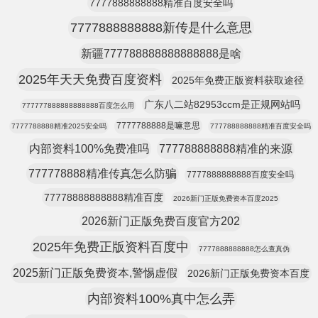
7777888888888精准百度安全吗
7777888888888新传是什么意思
新疆777788888888888888是啥
2025年天天免费百度资料
2025年免费正版资料获取途径
广东八二站82953ccm是正规网站吗
777777888888888888百度怎么用
7777788888是嘛意思
7777788888精准2025安全吗
777788888888精准百度安全吗
内部资料100%免费准吗
777788888888精准的来源
777778888精准传真怎么防骗
7777888888888百度安全吗
77778888888888精准百度
2026新门正版免费资本百度2025
2026新门正版免费百度官方202
2025年免费正版资料百度中
7777888888888怎么查真伪
2025新门正版免费资本,警惕虚假
2026新门正版免费资本百度
内部资料100%真中怎么弄