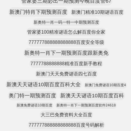
管家婆三期必出一期预测今晚百度管67
新澳门特肖下期预测百度
新澳门精准10期谜语百度
新奥特一肖一码一特一中期预测百度
管家婆100精准谜语怎么解百度你全家
777777888888888888百度安全等级
新奥特一肖下一期预测百度跟新奥免
7777788888888精准百度新手教程
新澳门天天免费谜语四七百度
新澳天天谜语10期百度百科大全
新澳门免费谜语10期百度4
奥门特一期预测百度
新澳天天谜语10期百度百科
新澳免费谜语10期百度
新奥特一肖下一期预测百度软件24618
大三巴免费资料大全百度
777777888888888888百度号码解析