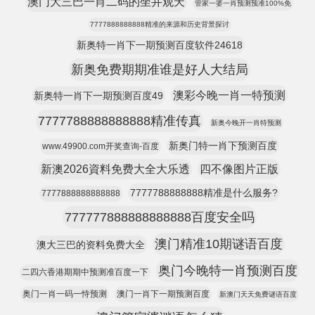
澳门大三巴一肖二码的坐井观天
管家一婆一肖预测预准100%免
7777888888888精准的来源和历史背景探讨
新奥特一肖下一期预测百度软件24618
新奥免费期期准谁是好人大结局
澳彩今晚一肖一特预测
新奥特一肖下一期预测百度49
7777788888888888精准传真
新奥今晚开一肖特预测
新奥门特一肖下预测百度
www.49900.com开奖查询-百度
新澳2026資料免费大全大乐透
四不像图片正版
7777788888888精准是什么服务?
7777888888888888
777777888888888888百度安全吗
澳门精准10期谜语百度
澳大三巴的资料免费大全
奥门今晚特一肖预测百度
二四六香港期期中预测准百度一下
奥门一肖一码一恃预测
澳门一肖下一期预测百度
新澳门天天免费谜语百度