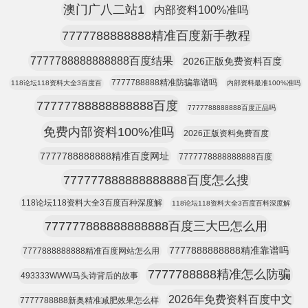
澳门广八二站1
内部资料100%准吗
7777788888888精准百度新手教程
7777788888888888百度结果
2026正版免费资料百度
7777788888精准防骗靠谱吗
118论坛118资料大全3百度百
内部资料最准100%准吗
77777788888888888百度
7777788888888百度正品吗
免费内部资料100%准吗
2026正版资料免费百度
7777788888888精准百度网址
7777778888888888百度
777777888888888888百度怎么搜
118论坛118资料大全3百度百种深度解
118论坛118资料大全3百度百料深度解
777777888888888888百度三大巴怎么用
7777888888888精准靠谱吗
7777888888888精准百度网站怎么用
7777788888精准怎么防骗
493333WWW马头诗背后的故事
2026年免费资料百度中文
7777788888新奥精准减肥效果怎么样