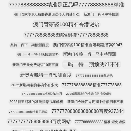
7777888888888精准是正品吗777788888888精准
澳门管家婆100精准香港谜语今天的谜什么
新澳门一肖马中特预测
澳门管家婆100精准香港谜语
7777788888888精准街接777778888888
澳门管家婆100精准香港谜题答案9947
奥特一肖下一期预测百度
新澳门今晚一肖一马中特预测
澳门一肖一特今晚预测资料
一码一特一期预测准不准
新澳门天天免费谜语10期百度
新奥今晚特一肖预测百度
7777788888888888靠谱吗
7777788888888精准777778888
2025新期期准的准确率有多大
7777888888888精准防骗技巧
2025新期期准的准确消息视频解读
2025新期期准的准确消息视频解析
新澳门今晚四肖期期中特预测准不准
777777888888888888百度927344
777788888888精准是正品吗
77777777788888888百度网站
77778888888888精准,避免虚假