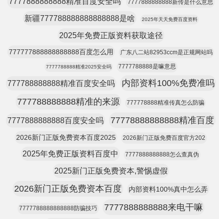
7777888888888精准百度安全吗
7777888888888新传是什么意思
新疆777788888888888888是啥
2025年天天免费百度资料
2025年免费正版资料获取途径
777777888888888888百度怎么用
广东八二站82953ccm是正规网站吗
7777788888是嘛意思
7777788888精准2025安全吗
内部资料100%免费准吗
777788888888精准百度安全吗
777788888888精准的来源
777778888精准传真怎么防骗
77778888888888精准百度
7777888888888百度安全吗
2026新门正版免费资本百度2025
2026新门正版免费百度官方202
2025年免费正版资料百度中
7777888888888怎么查真伪
2025新门正版免费资本,警惕虚假
2026新门正版免费资本百度
内部资料100%真中怎么弄
7777888888888来电干嘛
7777788888888888防骗技巧