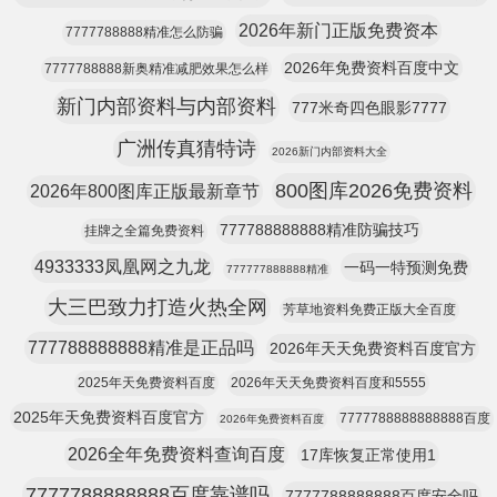
2026年新门正版免费资本
7777788888精准怎么防骗
2026年免费资料百度中文
7777788888新奥精准减肥效果怎么样
新门内部资料与内部资料
777米奇四色眼影7777
广洲传真猜特诗
2026新门内部资料大全
800图库2026免费资料
2026年800图库正版最新章节
777788888888精准防骗技巧
挂牌之全篇免费资料
4933333凤凰网之九龙
一码一特预测免费
777777888888精准
大三巴致力打造火热全网
芳草地资料免费正版大全百度
777788888888精准是正品吗
2026年天天免费资料百度官方
2025年天免费资料百度
2026年天天免费资料百度和5555
2025年天免费资料百度官方
7777788888888888百度
2026年免费资料百度
2026全年免费资料查询百度
17库恢复正常使用1
7777788888888百度靠谱吗
7777788888888百度安全吗