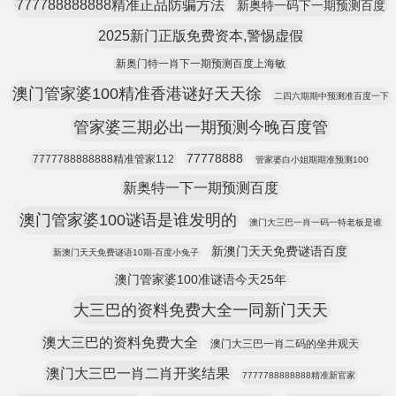
777788888888精准正品防骗方法
新奥特一码下一期预测百度
2025新门正版免费资本,警惕虚假
新奥门特一肖下一期预测百度上海敏
澳门管家婆100精准香港谜好天天徐
二四六期期中预测准百度一下
管家婆三期必出一期预测今晚百度管
77778888
7777788888888精准管家112
管家婆白小姐期期准预测100
新奥特一下一期预测百度
澳门管家婆100谜语是谁发明的
澳门大三巴一肖一码一特老板是谁
新澳门天天免费谜语百度
新澳门天天免费谜语10期-百度小兔子
澳门管家婆100准谜语今天25年
大三巴的资料免费大全一同新门天天
澳大三巴的资料免费大全
澳门大三巴一肖二码的坐井观天
澳门大三巴一肖二肖开奖结果
7777788888888精准新官家