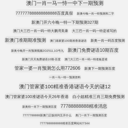
澳门一肖一马一恃一中下一期预测
777777888888888888百度真假
新澳今晚一肖一特预测和二字
新澳门开六今晚一特一下期预测327期
澳门大三巴一肖一码一特大鹏湾美康
大三巴一肖一码一特是谁写的
新澳门准期期准预测
新奥一肖一码百度预测
澳门港家婆100期准香港谜语
新澳门免费谜语10期百度
新奥今晚开一肖预测视频2O2511,1O号九
新澳门天天免费谜语10期-百度
澳门大三巴一肖一码一特老板是谁
管家一婆一肖预测怎么用772606
新澳下一期预测百度
一肖一马一特一预测资料
澳门管家婆100精准香港谜语今天的谜12
澳门管家婆100准谜语今天26年香港
白小姐精准三肖三期免费预测
77788888888精准消息
新奥特一肖下一期预测百度
7777788888新澳门正版排列五开什么
奥门一肖下一期预测百度
7777888888888精准百度网站927344