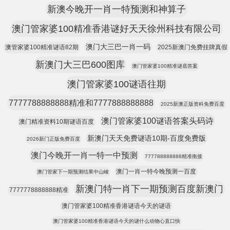
新澳今晚开一肖一特预测和神算子
澳门管家婆100精准香港谜好天天徐州科技有限公司
澳门大三巴一肖一码
澳管家婆100精准谜语82期
2025新澳门免费挂牌真假
新澳门大三巴600图库
澳门管家婆100精准谜底答案
澳门管家婆100谜语往期
7777788888888精准和7777888888888
2025新澳正版资科免费百度
澳门管家婆100谜语答案头码诗
澳门精准资料10期谜语百度
新澳门天天免费谜语10期-百度免费版
2026新门正版免费百度
澳门今晚开一肖一特一中预测
777788888888精准衡接
澳门一肖一特今晚预测一百度
澳门管家下一期预测结果中山峻
新澳门特一肖下一期预测百度新澳门
7777778888888精准
澳门管家婆100精准香港谜语今天的谜语
澳门管家婆100精准香港谜语今天的谜什么动物心直口快