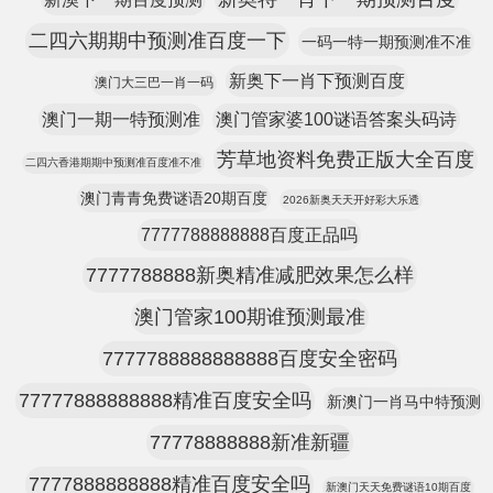
二四六期期中预测准百度一下
一码一特一期预测准不准
新奥下一肖下预测百度
澳门大三巴一肖一码
澳门一期一特预测准
澳门管家婆100谜语答案头码诗
芳草地资料免费正版大全百度
二四六香港期期中预测准百度准不准
澳门青青免费谜语20期百度
2026新奥天天开好彩大乐透
7777788888888百度正品吗
7777788888新奥精准减肥效果怎么样
澳门管家100期谁预测最准
7777788888888888百度安全密码
77777888888888精准百度安全吗
新澳门一肖马中特预测
77778888888新准新疆
7777888888888精准百度安全吗
新澳门天天免费谜语10期百度