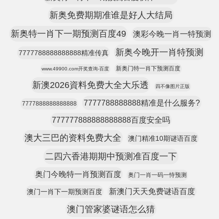
新奥免费期期准谁是好人大结局
新奥特一肖下一期预测百度49
澳彩今晚一肖一特预测
新奥今晚开一肖特预测
7777788888888888精准传真
新奥门特一肖下预测百度
www.49900.com开奖查询-百度
新澳2026資料免费大全大乐透
四不像图片正版
7777788888888精准是什么服务?
7777888888888888
777777888888888888百度安全吗
澳大三巴的资料免费大全
澳门精准10期谜语百度
二四六香港期期中预测准百度一下
奥门今晚特一肖预测百度
奥门一肖一码一恃预测
新澳门天天免费谜语百度
澳门一肖下一期预测百度
澳门管家婆谜语怎么猜