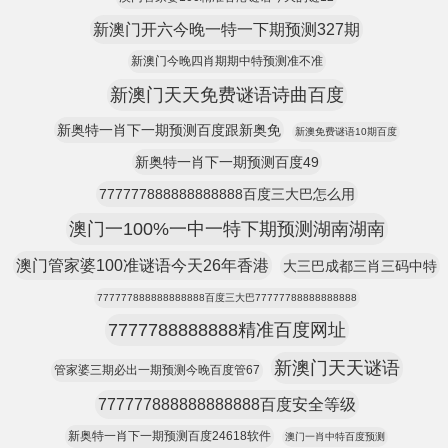
新澳门开六今晚一特一下期预测327期
新澳门今晚四肖期期中特预测准不准
新澳门天天免费谜语诗曲百度
新奥特一肖下一期预测百度跟新奥免
新澳免费谜语10期百度
新奥特一肖下一期预测百度49
777777888888888888百度三大巴怎么用
澳门一100%一中一特下期预测湖南湖南
澳门管家婆100准谜语今天26年香港
大三巴成都三肖三码中特
777777888888888888百度三大巴77777788888888888
7777788888888精准百度网址
新澳门天天谜语
管家婆三期必出一期预测今晚百度管67
777777888888888888百度安全等级
新奥特一肖下一期预测百度24618软件
澳门一肖中特百度预测