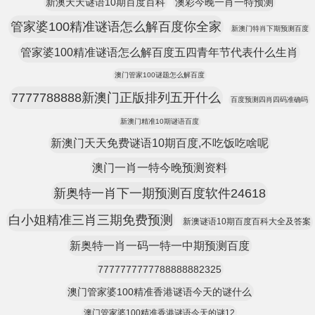
新澳天天谜语10期百度百科
澳彩今晚一肖一特预测
管家婆100精准谜语怎么解百度你全家
新澳门特肖下期预测百度
管家婆100精准谜语怎么解百度五四青年节代表什么生肖
澳门管家100谜题怎么解百度
7777788888新澳门正版排列五开什么
百度预测四肖四码准确吗
新澳门精准10期谜语百度
新澳门天天免费谜语10期百度,不吃饭吃啥呢
澳门一肖一特今晚预测资料
新奥特一肖下一期预测百度软件24618
白小姐精准三肖三期免费预测
新澳谜语10期百度百科大全及答案
新奥特一肖一码一特一中期预测百度
7777777777788888882325
澳门管家婆100精准香港谜语今天的谜什么
澳门管家婆100精准香港谜语今天的谜12