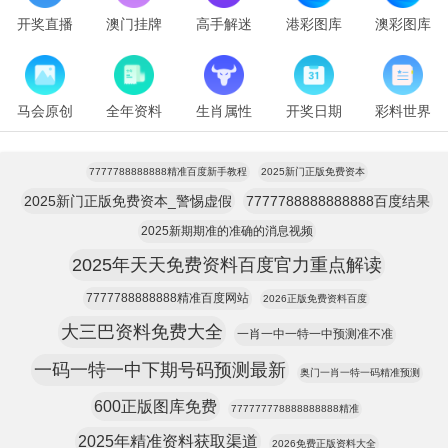
开奖直播
澳门挂牌
高手解迷
港彩图库
澳彩图库
马会原创
全年资料
生肖属性
开奖日期
彩料世界
7777788888888精准百度新手教程
2025新门正版免费资本
2025新门正版免费资本_警惕虚假
7777788888888888百度结果
2025新期期准的准确的消息视频
2025年天天免费资料百度官力重点解读
7777788888888精准百度网站
2026正版免费资料百度
大三巴资料免费大全
一肖一中一特一中预测准不准
一码一特一中下期号码预测最新
奥门一肖一特一码精准预测
600正版图库免费
777777778888888888精准
2025年精准资料获取渠道
2026免费正版资料大全