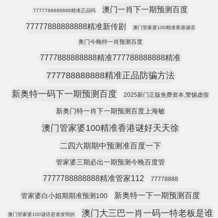
澳门一肖下一期预测百度
7777788888888精准正品吗
77777888888888精准新传剧
澳门管家婆100精准香港谜语
奥门今晚特一肖预测百度
7777888888888精准777788888888精准
777788888888精准正品防骗方法
新奥特一码下一期预测百度
2025新门正版免费资本,警惕虚假
新奥门特一肖下一期预测百度上海敏
澳门管家婆100精准香港谜好天天徐
二四六期期中预测准百度一下
管家婆三期必出一期预测今晚百度管
7777788888888精准管家112
77778888
新奥特一下一期预测百度
管家婆白小姐期期准预测100
澳门大三巴一肖一码一特老板是谁
澳门管家婆100谜语是谁发明的