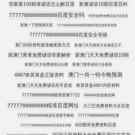
管家婆100精准谜语怎么解百度
新澳谜语10期百度百科
7777788888888888百度安全吗
芳草地资料免费正版大全百度
新澳一下期预测百度
7777888888888精准湖南同普信息科技有限
777777888888888888百度安全等级
新门内部资料最准确更新方式
新澳门天天精准大全谜语王子
新澳门青青免费谜语答案解析
新澳门天天免费谜语10期
新澳门天天免费谜语论坛图
新澳门青青谜语大全最新
澳门一肖一特今晚预测
4987铁算算盘正版资料
新澳门天天免费谜语高手是谁
铁算算盘4887内部资料
7777888888888精准管家7722
949494曾道救世网
7777788888888精准百度网址
大三巴免费资料大全百度
7777788888888精准百度新手教程
7777788888888888百度
600图库免费资料百度
777777888888888888百度安全等级
2026正版资料大全免费百度中文宫方