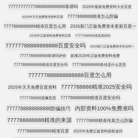
77777777777888888888888靠谱吗
2026年最新免费资料大全百度
7777888888精准怎么防骗
2025年天天免费查询资料百度
7777888888888精准百度怎么用
2026新门正版免费资本更新百度一
2026年正版资料免费资料百度
777778888传真是真的吗
77777788888888888百度安全吗
2026新门正版免费资本安全吗一
7777788888888靠谱吗评价
新澳2026年正版免费资料免费
7777888888888精准百度安全吗
7777888888888新传是什么意思
777777888888888888百度怎么用
7777788888精准2025安全吗
2025年天天免费百度资料
777788888888精准百度安全吗
7777788888是嘛意思
内部资料100%免费准吗
7777788888888888防骗技巧
777788888888精准的来源
777778888精准传真怎么防骗
77778888888888精准百度
2025年免费正版资料获取途径