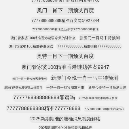
7777788888新澳门正版排列五开什么
奥门一肖下一期预测百度
7777888888888精准百度网站927344
7777888888888精准是正品吗777788888888精准
新澳门一肖马中特预测
澳门管家婆100精准香港谜语今天的谜什么
澳门管家婆100精准香港谜语
7777788888888精准街接777778888888
奥特一肖下一期预测百度
澳门管家婆100精准香港谜题答案9947
新澳门今晚一肖一马中特预测
澳门一肖一特今晚预测资料
一码一特一期预测准不准
新奥今晚特一肖预测百度
新澳门天天免费谜语10期百度
7777788888888888靠谱吗
2025新期期准的准确率有多大
7777788888888精准777778888
7777888888888精准防骗技巧
2025新期期准的准确消息视频解读
2025新期期准的准确消息视频解析