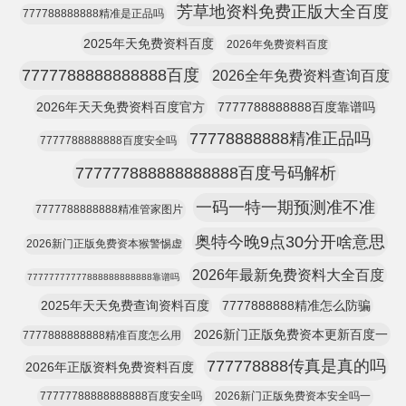
芳草地资料免费正版大全百度
777788888888精准是正品吗
2025年天免费资料百度
2026年免费资料百度
7777788888888888百度
2026全年免费资料查询百度
2026年天天免费资料百度官方
7777788888888百度靠谱吗
77778888888精准正品吗
7777788888888百度安全吗
777777888888888888百度号码解析
一码一特一期预测准不准
7777788888888精准管家图片
奥特今晚9点30分开啥意思
2026新门正版免费资本猴警惕虚
2026年最新免费资料大全百度
77777777777888888888888靠谱吗
2025年天天免费查询资料百度
7777888888精准怎么防骗
2026新门正版免费资本更新百度一
7777888888888精准百度怎么用
777778888传真是真的吗
2026年正版资料免费资料百度
77777788888888888百度安全吗
2026新门正版免费资本安全吗一