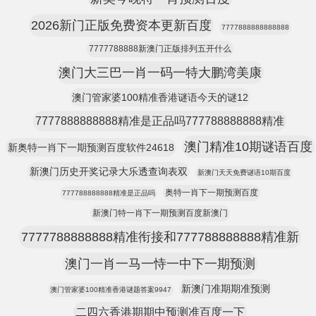
2026新门正版免费资本更新百度
7777888888888888
7777788888新澳门正版排列五开什么
澳门大三巴一肖一码一特大鹏湾美康
澳门管家婆100精准香港谜语今天的谜12
7777888888888精准是正品吗777788888888精准
澳门精准10期谜语百度
新奥特一肖下一期预测百度软件24618
新澳门历史开奖记录大乐透查询表双
新澳门天天免费谜语10期百度
奥特一肖下一期预测百度
777788888888精准是正品吗
新澳门特一肖下一期预测百度新澳门
7777788888888精准衔接和777788888888精准新
澳门一肖一马一恃一中下一期预测
新澳门准期期准预测
澳门管家婆100精准香港谜题答案9947
二四六香港期期中预测准百度一下