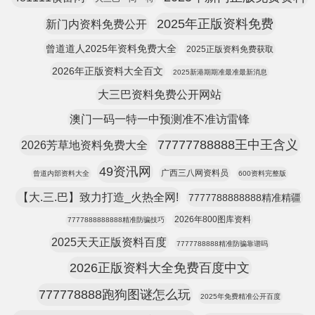
2025年正版资料免费
新门内资料免费公开
曾道道人2025年资料免费大全
2025正版资料免费获取
2026年正版资料大全百文
2025新港期期准最准最新消息
大三巴资料免费公开网站
澳门一码一特一中预测准不准访雷锋
77777788888王中王含义
2026芳草地资料免费大全
49资汛网
广西三八网资料员
曾道内部资料大全
600资料完整版
【大.三.巴】致力打造_火热全网!
7777788888888精准精疆
2026年800图库资料
7777888888888精准防骗技巧
2025天天正版资料百度
7777788888精准防骗靠谱吗
2026正版资料大全免费百度中文
777778888跑狗图谜怎么玩
2025年免费精准公开百度