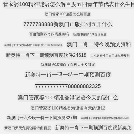
管家婆100精准谜语怎么解百度五四青年节代表什么生
澳门管家100谜题怎么解百度
7777788888新澳门正版排列五开什么
百度预测四肖四码准确吗
新澳门精准10期谜语百度
澳门一肖一特今晚预测资料
新澳门天天免费谜语10期百度,不吃饭吃啥呢
新奥特一肖下一期预测百度软件24618
白小姐精准三肖三期免费预测
新澳谜语10期百度百科大全及答案
新奥特一肖一码一特一中期预测百度
7777777777788888882325
澳门管家婆100精准香港谜语今天的谜什么
澳门管家婆100精准香港谜语今天的谜12
新澳门开六今晚一特一下期预测327期
新澳门今晚四肖期期中特预测准不准
新奥特一肖下一期预测百度跟新奥免
新澳门天天免费谜语诗曲百度