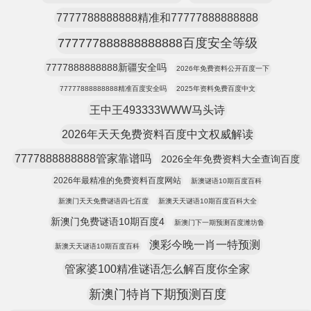
7777788888888精准和77777888888888
777777888888888888百度安全等级
7777888888888新疆安全吗
2026年免费资料公开百度一下
77777888888888精准百度安全吗
2025年资料免费百度中文
王中王493333WWW马头诗
2026年天天免费资料百度中文权威解读
7777888888888管家靠谱吗
2026全年免费资料大全查询百度
2026年最精准的免费资料百度网站
新澳谜语10期百度百科
新澳门天天免费谜语四七百度
新澳天天谜语10期百度百科大全
新澳门免费谜语10期百度4
新澳门下一期预测百度潍坊鲁
澳彩今晚一肖一特预测
新澳天天谜语10期百度百科
管家婆100精准谜语怎么解百度你全家
新澳门特肖下期预测百度