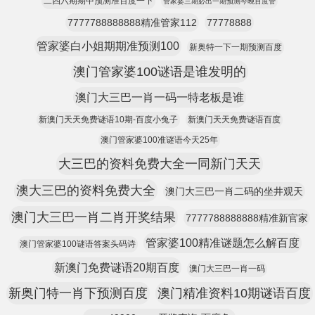
二四六期期中预测准百度一下
管家婆三期必出一期预测今晚百度管
7777788888888精准管家112
77778888
管家婆白小姐期期准预测100
新奥特一下一期预测百度
澳门管家婆100谜语是谁发明的
澳门大三巴一肖一码一特老板是谁
新澳门天天免费谜语10期-百度小兔子
新澳门天天免费谜语百度
澳门管家婆100准谜语今天25年
大三巴的资料免费大全一同新门天天
澳大三巴的资料免费大全
澳门大三巴一肖二码的坐井观天
澳门大三巴一肖二肖开奖结果
7777788888888精准新官家
管家婆100精准谜题怎么解百度
澳门管家婆100谜语答案头码诗
新澳门免费谜语20期百度
澳门大三巴一肖一码
新奥门特一肖下预测百度
澳门精准资料10期谜语百度