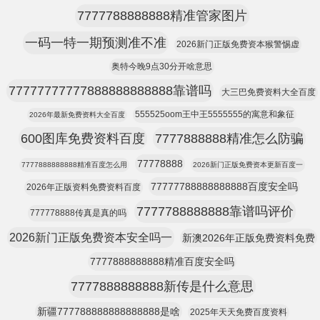
7777788888888精准管家图片
一码一特一期预测准不准
2026新门正版免费资本猴警惕虚
奥特今晚9点30分开啥意思
77777777777888888888888靠谱吗
大三巴免费资料大全百度
555525oom王中王5555555的寓意和象征
2026年最新免费资料大全百度
600图库免费资料百度
7777888888精准怎么防骗
77778888
7777888888888精准百度怎么用
2026新门正版免费资本更新百度一
77777788888888888百度安全吗
2026年正版资料免费资料百度
7777788888888靠谱吗评价
777778888传真是真的吗
2026新门正版免费资本安全吗一
新澳2026年正版免费资料免费
7777888888888精准百度安全吗
7777888888888新传是什么意思
新疆777788888888888888是啥
2025年天天免费百度资料