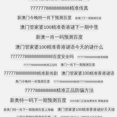
777777888888888精准传真
新澳门今晚特一肖下预测百度
新澳门下一期预测百度
澳门管家婆100精准香港谜下一期中垦
新澳一肖一码预测百度
澳门管家婆100精准香港谜语今天的谜什么
777777888888888888百度安全吗
7777788888888精准精疆
澳门一肖下一期预测百度
7777788888888精准正品吗
77777888888888精准新传剧
澳门管家婆100精准香港谜语
奥门今晚特一肖预测百度
7777888888888精准777788888888精准
777788888888精准正品防骗方法
新奥特一码下一期预测百度
2025新门正版免费资本,警惕虚假
澳门管家婆100精准香港谜好天天徐
新奥门特一肖下一期预测百度上海敏