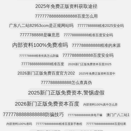
2025年免费正版资料获取途径
777777888888888888百度怎么用
广东八二站82953ccm是正规网站吗
7777788888精准2025安全吗
7777788888是嘛意思
777788888888精准百度安全吗
内部资料100%免费准吗
777788888888精准的来源
7777888888888百度安全吗
777778888精准传真怎么防骗
77778888888888精准百度
2026新门正版免费资本百度2025
2026新门正版免费百度官方202
2025年免费正版资料百度中
7777888888888怎么查真伪
2025新门正版免费资本,警惕虚假
2026新门正版免费资本百度
内部资料100%真中怎么弄
7777788888888888防骗技巧
澳门广八二站1
7777888888888来电干嘛
内部资料100%准吗
7777788888888精准百度新手教程
7777788888888888百度结果