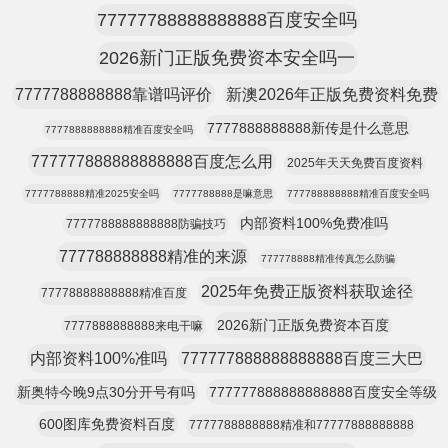
77777788888888888百度安全吗
2026新门正版免费资本安全吗一
7777788888888靠谱吗评价
新澳2026年正版免费资料免费
7777888888888新传是什么意思
7777888888888精准百度安全吗
777777888888888888百度怎么用
2025年天天免费百度资料
7777788888精准2025安全吗
7777788888是嘛意思
777788888888精准百度安全吗
内部资料100%免费准吗
7777788888888888防骗技巧
777788888888精准的来源
777778888精准传真怎么防骗
2025年免费正版资料获取途径
77778888888888精准百度
2026新门正版免费资本百度
7777888888888来电干嘛
内部资料100%准吗
777777888888888888百度三大巴
新奥特今晚9点30分开号有吗
777777888888888888百度安全等级
600图库免费资料百度
7777788888888精准和77777888888888