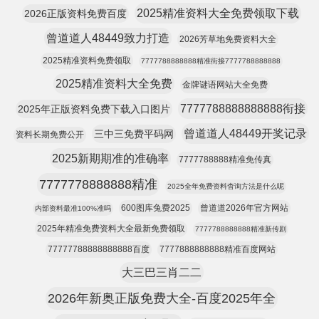
2025精准资料大全免费领取下载
2026正版资料免费百度
曾道道人48449致力打造
2026芳草地免费资料大全
2025精准资料免费领取
7777788888888精准街接7777788888888
2025精准资料大全免费
金牌谜语网站大全免费
7777788888888888衔接
2025年正版资料免费下载入口图片
曾道道人48449开奖记录
三中三免费平码网
资料长期免费公开
2025新期期准的准确率
7777788888精准免传真
7777778888888精准
2025全年免费资料杳询方法是什么呢
600图库兔费2025
曾道道2026年官方网站
内部资料最准100%准吗
2025年精准免费资料大全最新免费领取
7777788888888精准新传剧
77777788888888888百度
7777888888888精准百度网站
大三巴三肖二二
2026年新奥正版免费大全-百度2025年全