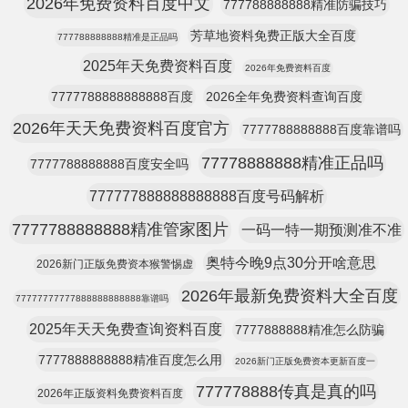
2026年免费资料百度中文
777788888888精准防骗技巧
芳草地资料免费正版大全百度
777788888888精准是正品吗
2025年天免费资料百度
2026年免费资料百度
7777788888888888百度
2026全年免费资料查询百度
2026年天天免费资料百度官方
7777788888888百度靠谱吗
77778888888精准正品吗
7777788888888百度安全吗
777777888888888888百度号码解析
7777788888888精准管家图片
一码一特一期预测准不准
奥特今晚9点30分开啥意思
2026新门正版免费资本猴警惕虚
2026年最新免费资料大全百度
77777777777888888888888靠谱吗
2025年天天免费查询资料百度
7777888888精准怎么防骗
7777888888888精准百度怎么用
2026新门正版免费资本更新百度一
777778888传真是真的吗
2026年正版资料免费资料百度