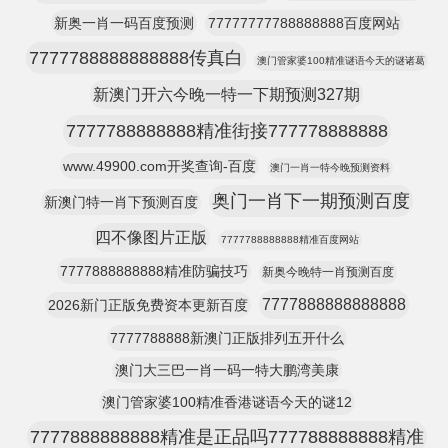
新奥一肖一码百度预测
77777777788888888百度网站
7777788888888888传真白
澳门管家婆100精准谜语今天的谜诸葛
新澳门开六今晚一特一下期预测327期
7777788888888精准街接777778888888
www.49900.com开奖查询-百度
澳门一肖一特今晚预测资料
奥门一肖下一期预测百度
新澳门特一肖下预测百度
四不像图片正版
7777788888888精准百度网站
7777888888888精准防骗技巧
新奥今晚特一肖预测百度
7777888888888888
2026新门正版免费资本更新百度
7777788888新澳门正版排列五开什么
澳门大三巴一肖一码一特大鹏湾美康
澳门管家婆100精准香港谜语今天的谜12
7777888888888精准是正品吗777788888888精准