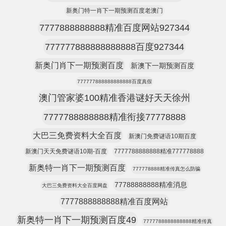
新奥门特一肖下一期预测百度老澳门
7777888888888精准百度网站927344
777777888888888888百度927344
新奥门肖下一期预测百度
新澳下一期预测百度
777777888888888888百度真假
澳门管家婆100精准香港谜好天天徐州
7777788888888精准衔接77778888
大巴三免费资料大全百度
新澳门免费谜语10期百度
新澳门天天免费谜语10期-百度
7777788888888精准777778888
新奥特一肖下一期预测百度
777778888精准传真怎么防骗
77788888888精准消息
大巴三免费资料大全百度网盘
7777888888888精准百度网站
新奥特一肖下一期预测百度49
7777788888888888精准传真