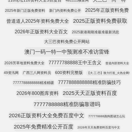
118论坛118资料大全3百度百
481111横富网
2025年正版资料免费
2025年新门正版免费资料
新门内资料免费公开
2025正版资料免费获取
曾道道人2025年资料免费大全
2026年正版资料大全百文
2025新港期期准最准最新消息
大三巴资料免费公开网站
澳门一码一特一中预测准不准访雷锋
77777788888王中王含义
2026芳草地资料免费大全
曾道内部资料大全
600资料完整版
49资汛网
广西三八网资料员
【大.三.巴】致力打造_火热全网!
7777888888888精准防骗技巧
7777788888888精准精疆
2025天天正版资料百度
2026年800图库资料
7777788888精准防骗靠谱吗
2026正版资料大全免费百度中文
777778888跑狗图谜怎么玩
2025年免费精准公开百度
2026年天天免费资料百度与中文