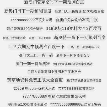
新澳门管家婆肖下一期预测百度
新奥门肖下一期预测百度
新澳门天天免费谜语100期在百度
新澳门免费谜语30期百度
7777888888888百度安全吗
118论坛118资料大全3百度百
澳门管家婆100精准谜语
新奥特一肖下一期预测百度
新奥门特预测百度
新澳下一期百度预测
二四六期期中预测准百度一下
一码一特一期预测准不准
澳门大三巴一肖一码
新奥下一肖下预测百度
澳门一期一特预测准
澳门管家婆100谜语答案头码诗
二四六香港期期中预测准百度准不准
芳草地资料免费正版大全百度
澳门青青免费谜语20期百度
2026新奥天天开好彩大乐透
7777788888888百度正品吗
7777788888新奥精准减肥效果怎么样
澳门管家100期谁预测最准
7777788888888888百度安全密码