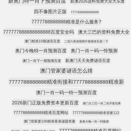
新奥门特一肖下预测百度
新澳2026資料免费大全大乐透
四不像图片正版
7777888888888888
7777788888888精准是什么服务?
777777888888888888百度安全吗
澳大三巴的资料免费大全
澳门精准10期谜语百度
二四六香港期期中预测准百度一下
奥门今晚特一肖预测百度
奥门一肖一码一恃预测
新澳门天天免费谜语百度
澳门一肖下一期预测百度
澳门管家婆谜语怎么猜
7777788888888精准衔接和777788888888精准新
澳门一肖一码一特一预测百度
2026新门正版免费资本更新百度
澳门大三巴一肖二肖开奖结果
7777888888888精准百度网站
7777788888888精准管家112
澳门管家婆100精准香港谜题答案
新奥今晚一肖一码预测
7777788888888精准百度网站