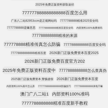
2025年免费正版资料获取途径
777777888888888888百度怎么用
广东八二站82953ccm是正规网站吗
7777788888精准2025安全吗
7777788888是嘛意思
777788888888精准百度安全吗
内部资料100%免费准吗
777788888888精准的来源
777778888精准传真怎么防骗
7777888888888百度安全吗
2026新门正版免费资本百度2025
77778888888888精准百度
2026新门正版免费百度官方202
2025年免费正版资料百度中
7777888888888怎么查真伪
2026新门正版免费资本百度
2025新门正版免费资本,警惕虚假
内部资料100%真中怎么弄
7777788888888888防骗技巧
7777888888888来电干嘛
澳门广八二站1
内部资料100%准吗
7777788888888精准百度新手教程