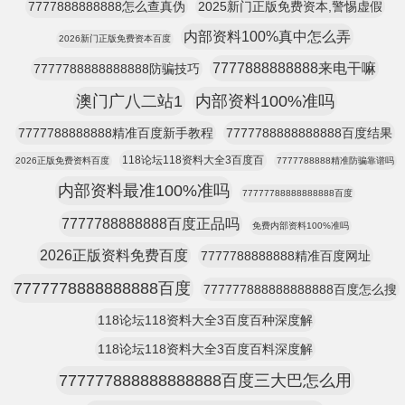
7777888888888怎么查真伪
2025新门正版免费资本,警惕虚假
内部资料100%真中怎么弄
2026新门正版免费资本百度
7777888888888来电干嘛
7777788888888888防骗技巧
澳门广八二站1
内部资料100%准吗
7777788888888精准百度新手教程
7777788888888888百度结果
118论坛118资料大全3百度百
2026正版免费资料百度
7777788888精准防骗靠谱吗
内部资料最准100%准吗
77777788888888888百度
7777788888888百度正品吗
免费内部资料100%准吗
2026正版资料免费百度
7777788888888精准百度网址
7777778888888888百度
777777888888888888百度怎么搜
118论坛118资料大全3百度百种深度解
118论坛118资料大全3百度百料深度解
777777888888888888百度三大巴怎么用