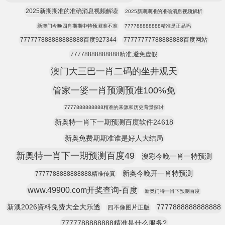
2025新期期准的准确消息视频解读
2025新期期准的准确消息视频解析
新澳门今晚四肖期期中特预测准不准
777788888888精准是正品吗
777777888888888888百度927344
77777777788888888百度网站
77778888888888精准,避免虚假
澳门大三巴一肖二码的坐井观天
管家一婆一肖预测预准100%免
7777888888888精准的来源和历史背景探讨
新奥特一肖下一期预测百度软件24618
新奥免费期期准谁是好人大结局
新奥特一肖下一期预测百度49
澳彩今晚一肖一特预测
新奥今晚开一肖特预测
7777788888888888精准传真
www.49900.com开奖查询-百度
新奥门特一肖下预测百度
新澳2026資料免费大全大乐透
7777888888888888
四不像图片正版
7777788888888精准是什么服务?