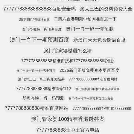
777777888888888888百度安全吗
澳大三巴的资料免费大全
二四六香港期期中预测准百度一下
澳门精准10期谜语百度
奥门一肖一码一恃预测
奥门今晚特一肖预测百度
澳门一肖下一期预测百度
新澳门天天免费谜语百度
澳门管家婆谜语怎么猜
7777788888888精准衔接和777788888888精准新
2026新门正版免费资本更新百度
澳门一肖一码一特一预测百度
澳门大三巴一肖二肖开奖结果
7777888888888精准百度网站
7777788888888精准管家112
澳门管家婆100精准香港谜题答案
新奥今晚一肖一码预测
奥门特一肖下一期预测百度上海敏
7777788888888精准百度网站
7777788888888精准衔接77778888
澳门管家婆100精准香港谜答案
77777888888王中王官方电话