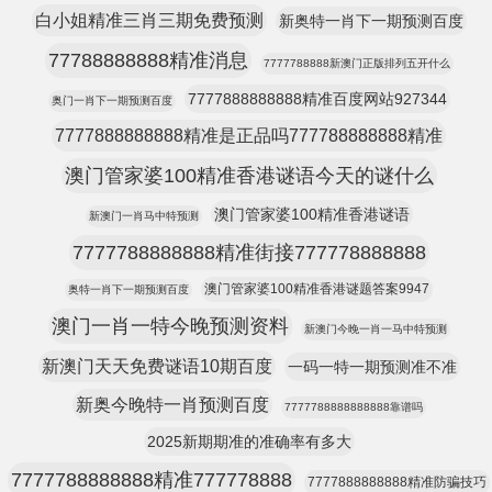
白小姐精准三肖三期免费预测
新奥特一肖下一期预测百度
77788888888精准消息
7777788888新澳门正版排列五开什么
7777888888888精准百度网站927344
奥门一肖下一期预测百度
7777888888888精准是正品吗777788888888精准
澳门管家婆100精准香港谜语今天的谜什么
澳门管家婆100精准香港谜语
新澳门一肖马中特预测
7777788888888精准街接777778888888
澳门管家婆100精准香港谜题答案9947
奥特一肖下一期预测百度
澳门一肖一特今晚预测资料
新澳门今晚一肖一马中特预测
新澳门天天免费谜语10期百度
一码一特一期预测准不准
新奥今晚特一肖预测百度
7777788888888888靠谱吗
2025新期期准的准确率有多大
7777788888888精准777778888
7777888888888精准防骗技巧