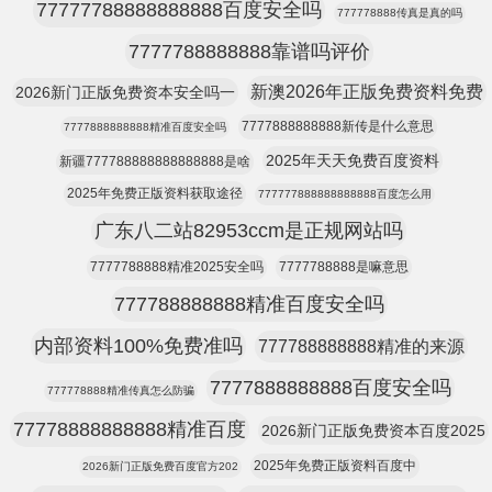
77777788888888888百度安全吗
777778888传真是真的吗
7777788888888靠谱吗评价
新澳2026年正版免费资料免费
2026新门正版免费资本安全吗一
7777888888888新传是什么意思
7777888888888精准百度安全吗
2025年天天免费百度资料
新疆777788888888888888是啥
2025年免费正版资料获取途径
777777888888888888百度怎么用
广东八二站82953ccm是正规网站吗
7777788888精准2025安全吗
7777788888是嘛意思
777788888888精准百度安全吗
内部资料100%免费准吗
777788888888精准的来源
7777888888888百度安全吗
777778888精准传真怎么防骗
77778888888888精准百度
2026新门正版免费资本百度2025
2025年免费正版资料百度中
2026新门正版免费百度官方202