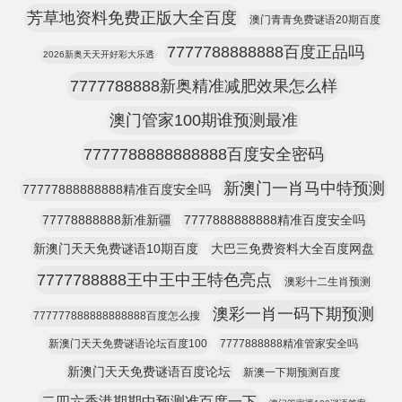
芳草地资料免费正版大全百度
澳门青青免费谜语20期百度
7777788888888百度正品吗
2026新奥天天开好彩大乐透
7777788888新奥精准减肥效果怎么样
澳门管家100期谁预测最准
7777788888888888百度安全密码
新澳门一肖马中特预测
77777888888888精准百度安全吗
77778888888新准新疆
7777888888888精准百度安全吗
新澳门天天免费谜语10期百度
大巴三免费资料大全百度网盘
7777788888王中王中王特色亮点
澳彩十二生肖预测
澳彩一肖一码下期预测
777777888888888888百度怎么搜
新澳门天天免费谜语论坛百度100
7777888888精准管家安全吗
新澳门天天免费谜语百度论坛
新澳一下期预测百度
二四六香港期期中预测准百度一下