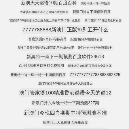
新澳天天谜语10期百度百科
澳彩今晚一肖一特预测
新澳门特肖下期预测百度
管家婆100精准谜语怎么解百度你全家
管家婆100精准谜语怎么解百度五四青年节代表什么生肖
澳门管家100谜题怎么解百度
7777788888新澳门正版排列五开什么
百度预测四肖四码准确吗
新澳门精准10期谜语百度
新澳门天天免费谜语10期百度,不吃饭吃啥呢
澳门一肖一特今晚预测资料
新奥特一肖下一期预测百度软件24618
白小姐精准三肖三期免费预测
新澳谜语10期百度百科大全及答案
7777777777788888882325
新奥特一肖一码一特一中期预测百度
澳门管家婆100精准香港谜语今天的谜什么
澳门管家婆100精准香港谜语今天的谜12
新澳门开六今晚一特一下期预测327期
新澳门今晚四肖期期中特预测准不准
新澳门天天免费谜语诗曲百度