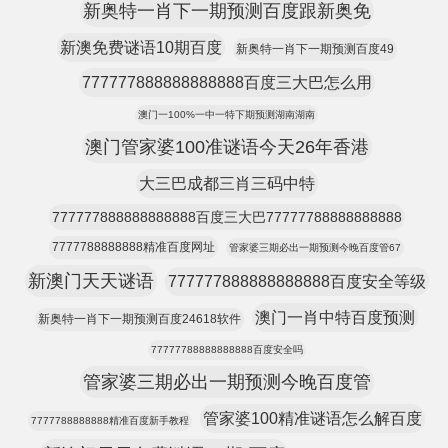
新奥特一肖下一期预测百度跟新奥免
新澳免费谜语10期百度
新奥特一肖下一期预测百度49
777777888888888888百度三大巴怎么用
澳门一100%一中一特下期预测湖南湖南
澳门管家婆100准谜语今天26年香港
大三巴成都三肖三码中特
777777888888888888百度三大巴77777788888888888
7777788888888精准百度网址
管家婆三期必出一期预测今晚百度管67
新澳门天天谜语
777777888888888888百度安全等级
澳门一肖中特百度预测
新奥特一肖下一期预测百度24618软件
77777788888888888百度安全吗
管家婆三期必出一期预测今晚百度管
管家婆100精准谜语怎么解百度
7777788888888精准百度新手教程