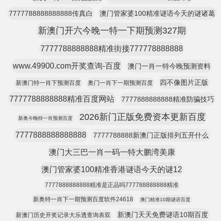
7777788888888888传真白
澳门管家婆100精准谜语今天的谜诸葛
新澳门开六今晚一特一下期预测327期
7777788888888精准街接777778888888
www.49900.com开奖查询-百度
澳门一肖一特今晚预测资料
四不像图片正版
新澳门特一肖下预测百度
奥门一肖下一期预测百度
7777788888888精准百度网站
7777888888888精准防骗技巧
2026新门正版免费资本更新百度
新奥今晚特一肖预测百度
7777888888888888
7777788888新澳门正版排列五开什么
澳门大三巴一肖一码一特大鹏湾美康
澳门管家婆100精准香港谜语今天的谜12
7777888888888精准是正品吗777788888888精准
新奥特一肖下一期预测百度软件24618
澳门精准10期谜语百度
新澳门天天免费谜语10期百度
新澳门历史开奖记录大乐透查询表双