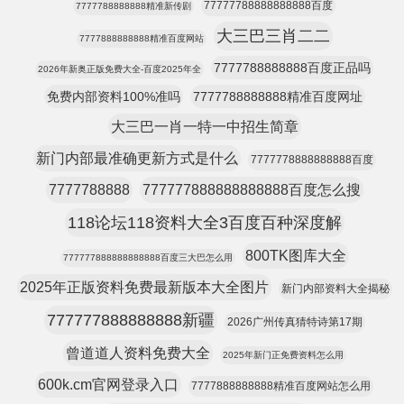
77777788888888888百度
7777788888888精准新传剧
大三巴三肖二二
7777888888888精准百度网站
7777788888888百度正品吗
2026年新奥正版免费大全-百度2025年全
免费内部资料100%准吗
7777788888888精准百度网址
大三巴一肖一特一中招生简章
新门内部最准确更新方式是什么
7777778888888888百度
7777788888
777777888888888888百度怎么搜
118论坛118资料大全3百度百种深度解
800TK图库大全
777777888888888888百度三大巴怎么用
2025年正版资料免费最新版本大全图片
新门内部资料大全揭秘
777777888888888新疆
2026广州传真猜特诗第17期
曾道道人资料免费大全
2025年新门正免费资料怎么用
600k.cm官网登录入口
7777888888888精准百度网站怎么用