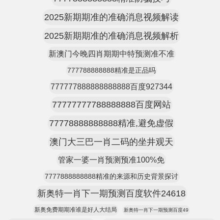
2025新期期准的准确消息视频解读
2025新期期准的准确消息视频解析
新澳门今晚四肖期期中特预测准不准
777788888888精准是正品吗
777777888888888888百度927344
77777777788888888百度网站
77778888888888精准,避免虚假
澳门大三巴一肖二码的坐井观天
管家一婆一肖预测预准100%免
7777888888888精准的来源和历史背景探讨
新奥特一肖下一期预测百度软件24618
新奥免费期期准谁是好人大结局
新奥特一肖下一期预测百度49