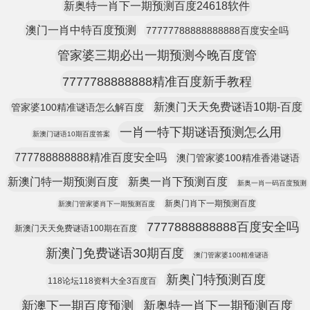
新奥特一肖下一期预测百度24618软件
澳门一肖中特百度预测
77777788888888888百度安全吗
管家婆三期必出一期预测今晚百度管
7777788888888精准百度新手教程
新澳门天天免费谜语10期-百度
管家婆100精准谜语怎么解百度
一肖一特下期谜语预测怎么用
新澳门谜语10期百度答案
777788888888精准百度安全吗
澳门管家婆100精准香港谜语
新澳门特一期预测百度
新奥一肖下预测百度
新奥一肖一码百度预测
新奥门肖下一期预测百度
新澳门管家婆肖下一期预测百度
7777888888888百度安全吗
新澳门天天免费谜语100期在百度
新澳门免费谜语30期百度
澳门管家婆100精准谜语
新奥门特预测百度
118论坛118资料大全3百度百
新澳下一期百度预测
新奥特一肖下一期预测百度