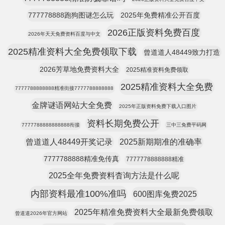
777778888跑狗图谜怎么玩
2025年免费精准公开百度
2026正版资料免费百度
2026年天天免费资料百度与中文
2025精准资料大全免费领取下载
曾道道人48449致力打造
2026芳草地免费资料大全
2025精准资料免费领取
2025精准资料大全免费
7777788888888精准街接7777788888888
金牌谜语网站大全免费
2025年正版资料免费下载入口图片
资料长期免费公开
7777788888888888衔接
三中三免费平码网
曾道道人48449开奖记录
2025新期期准的准确率
7777788888精准免传真
7777778888888精准
2025全年免费资料杳询方法是什么呢
内部资料最准100%准吗
600图库兔费2025
2025年精准免费资料大全最新免费领取
曾道道2026年官方网站