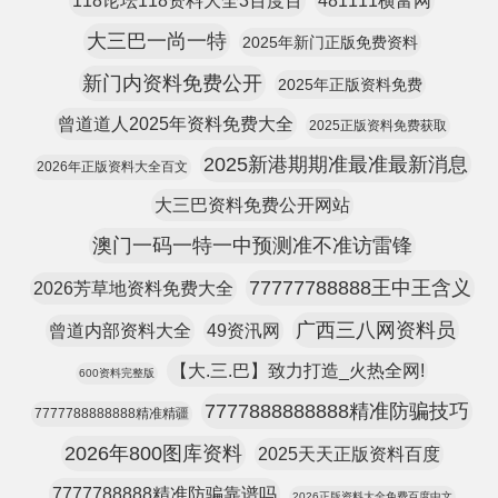
118论坛118资料大全3百度百
481111横富网
大三巴一尚一特
2025年新门正版免费资料
新门内资料免费公开
2025年正版资料免费
曾道道人2025年资料免费大全
2025正版资料免费获取
2025新港期期准最准最新消息
2026年正版资料大全百文
大三巴资料免费公开网站
澳门一码一特一中预测准不准访雷锋
77777788888王中王含义
2026芳草地资料免费大全
广西三八网资料员
曾道内部资料大全
49资汛网
【大.三.巴】致力打造_火热全网!
600资料完整版
7777888888888精准防骗技巧
7777788888888精准精疆
2026年800图库资料
2025天天正版资料百度
7777788888精准防骗靠谱吗
2026正版资料大全免费百度中文