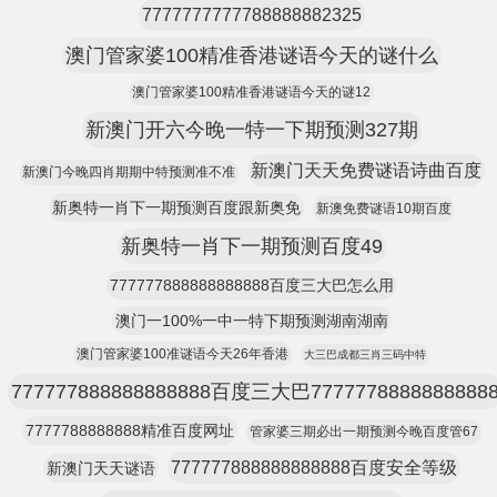
7777777777788888882325
澳门管家婆100精准香港谜语今天的谜什么
澳门管家婆100精准香港谜语今天的谜12
新澳门开六今晚一特一下期预测327期
新澳门天天免费谜语诗曲百度
新澳门今晚四肖期期中特预测准不准
新奥特一肖下一期预测百度跟新奥免
新澳免费谜语10期百度
新奥特一肖下一期预测百度49
777777888888888888百度三大巴怎么用
澳门一100%一中一特下期预测湖南湖南
澳门管家婆100准谜语今天26年香港
大三巴成都三肖三码中特
777777888888888888百度三大巴7777778888888888
7777788888888精准百度网址
管家婆三期必出一期预测今晚百度管67
777777888888888888百度安全等级
新澳门天天谜语