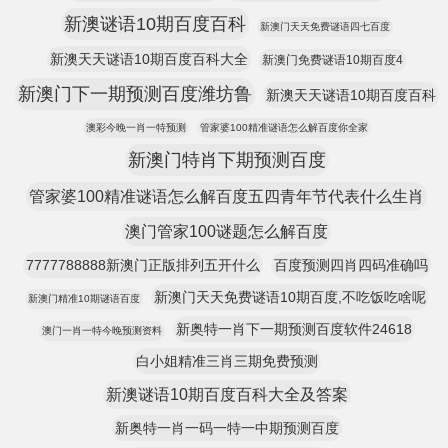
新澳谜语10期百度百科
新澳门天天免费谜语四七百度
新澳天天谜语10期百度百科大全
新澳门免费谜语10期百度4
新澳门下一期预测百度潍坊鲁
新澳天天谜语10期百度百科
澳彩今晚一肖一特预测
管家婆100精准谜语怎么解百度你全家
新澳门特肖下期预测百度
管家婆100精准谜语怎么解百度五四青年节代表什么生肖
澳门管家100谜题怎么解百度
7777788888新澳门正版排列五开什么
百度预测四肖四码准确吗
新澳门天天免费谜语10期百度,不吃饭吃啥呢
新澳门精准10期谜语百度
新奥特一肖下一期预测百度软件24618
澳门一肖一特今晚预测资料
白小姐精准三肖三期免费预测
新澳谜语10期百度百科大全及答案
新奥特一肖一码一特一中期预测百度