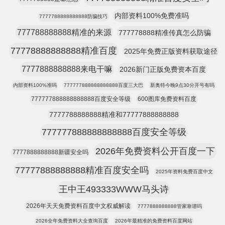
内部资料100%免费准吗
7777788888888888防骗技巧
777788888888精准的来源
777778888精准传真怎么防骗
77778888888888精准百度
2025年免费正版资料获取途径
7777888888888来电干嘛
2026新门正版免费资本百度
内部资料100%准吗
777777888888888888百度三大巴
新奥特今晚9点30分开号有吗
777777888888888888百度安全等级
600图库免费资料百度
7777788888888精准和77777888888888
777777888888888888百度安全等级
2026年免费资料公开百度一下
7777888888888新疆安全吗
77777888888888精准百度安全吗
2025年资料免费百度中文
王中王493333WWW马头诗
2026年天天免费资料百度中文权威解读
7777888888888管家靠谱吗
2026全年免费资料大全查询百度
2026年最精准的免费资料百度网站