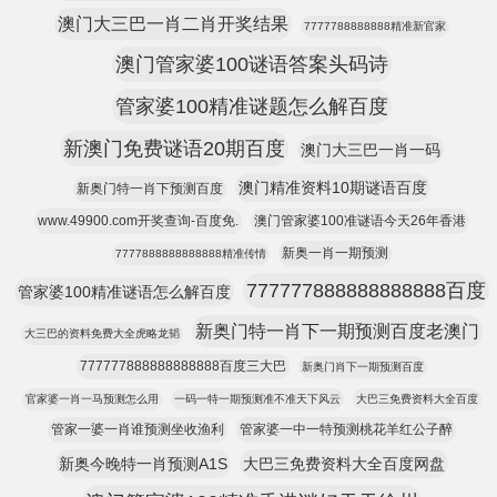
澳门大三巴一肖二肖开奖结果
7777788888888精准新官家
澳门管家婆100谜语答案头码诗
管家婆100精准谜题怎么解百度
新澳门免费谜语20期百度
澳门大三巴一肖一码
澳门精准资料10期谜语百度
新奥门特一肖下预测百度
www.49900.com开奖查询-百度免.
澳门管家婆100准谜语今天26年香港
新奥一肖一期预测
7777888888888888精准传情
777777888888888888百度
管家婆100精准谜语怎么解百度
新奥门特一肖下一期预测百度老澳门
大三巴的资料免费大全虎略龙韬
777777888888888888百度三大巴
新奥门肖下一期预测百度
官家婆一肖一马预测怎么用
一码一特一期预测准不准天下风云
大巴三免费资料大全百度
管家一婆一肖谁预测坐收渔利
管家婆一中一特预测桃花羊红公子醉
新奥今晚特一肖预测A1S
大巴三免费资料大全百度网盘