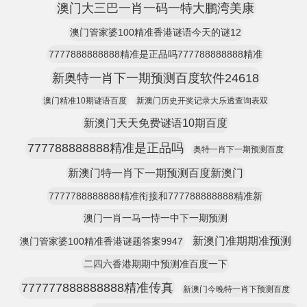
澳门大三巴一肖一码一特大鹏湾美康
澳门管家婆100精准香港谜语今天的谜12
7777888888888精准是正品吗777788888888精准
新奥特一肖下一期预测百度软件24618
澳门精准10期谜语百度
新澳门历史开奖记录大乐透查询表双
新澳门天天免费谜语10期百度
777788888888精准是正品吗
奥特一肖下一期预测百度
新澳门特一肖下一期预测百度新澳门
7777788888888精准衔接和777788888888精准新
澳门一肖一马一恃一中下一期预测
新澳门准期期准预测
澳门管家婆100精准香港谜题答案9947
二四六香港期期中预测准百度一下
777777888888888精准传真
新澳门今晚特一肖下预测百度