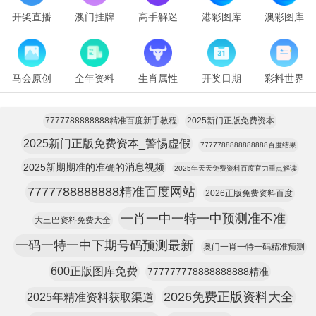
开奖直播
澳门挂牌
高手解迷
港彩图库
澳彩图库
马会原创
全年资料
生肖属性
开奖日期
彩料世界
7777788888888精准百度新手教程
2025新门正版免费资本
2025新门正版免费资本_警惕虚假
7777788888888888百度结果
2025新期期准的准确的消息视频
2025年天天免费资料百度官力重点解读
7777788888888精准百度网站
2026正版免费资料百度
一肖一中一特一中预测准不准
大三巴资料免费大全
一码一特一中下期号码预测最新
奥门一肖一特一码精准预测
600正版图库免费
777777778888888888精准
2026免费正版资料大全
2025年精准资料获取渠道