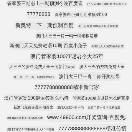
管家婆三期必出一期预测今晚百度管
7777788888888精准管家112
77778888
管家婆白小姐期期准预测100
新奥特一下一期预测百度
澳门管家婆100谜语是谁发明的
澳门大三巴一肖一码一特老板是谁
新澳门天天免费谜语10期-百度小兔子
新澳门天天免费谜语百度
澳门管家婆100准谜语今天25年
大三巴的资料免费大全一同新门天天
澳大三巴的资料免费大全
澳门大三巴一肖二肖开奖结果
澳门大三巴一肖二码的坐井观天
7777788888888精准新官家
澳门管家婆100谜语答案头码诗
管家婆100精准谜题怎么解百度
新澳门免费谜语20期百度
澳门大三巴一肖一码
新奥门特一肖下预测百度
www.49900.com开奖查询-百度免.
澳门精准资料10期谜语百度
7777888888888888精准传情
澳门管家婆100准谜语今天26年香港