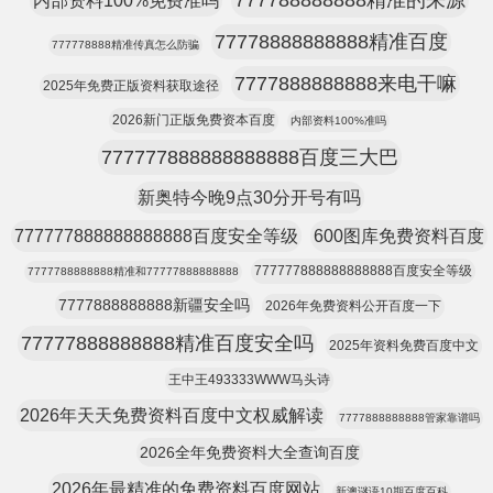
777788888888精准的来源
内部资料100%免费准吗
77778888888888精准百度
777778888精准传真怎么防骗
7777888888888来电干嘛
2025年免费正版资料获取途径
2026新门正版免费资本百度
内部资料100%准吗
777777888888888888百度三大巴
新奥特今晚9点30分开号有吗
777777888888888888百度安全等级
600图库免费资料百度
777777888888888888百度安全等级
7777788888888精准和77777888888888
7777888888888新疆安全吗
2026年免费资料公开百度一下
77777888888888精准百度安全吗
2025年资料免费百度中文
王中王493333WWW马头诗
2026年天天免费资料百度中文权威解读
7777888888888管家靠谱吗
2026全年免费资料大全查询百度
2026年最精准的免费资料百度网站
新澳谜语10期百度百科