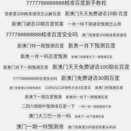
7777788888888精准百度新手教程
新澳门天天免费谜语10期-百度
管家婆100精准谜语怎么解百度
新澳门谜语10期百度答案
一肖一特下期谜语预测怎么用
777788888888精准百度安全吗
澳门管家婆100精准香港谜语
新奥一肖下预测百度
新澳门特一期预测百度
新奥一肖一码百度预测
新澳门管家婆肖下一期预测百度
新澳门天天免费谜语100期在百度
新奥门肖下一期预测百度
新澳门免费谜语30期百度
7777888888888百度安全吗
118论坛118资料大全3百度百
新奥门特预测百度
澳门管家婆100精准谜语
新澳下一期百度预测
新奥特一肖下一期预测百度
二四六期期中预测准百度一下
一码一特一期预测准不准
澳门大三巴一肖一码
新奥下一肖下预测百度
澳门一期一特预测准
澳门管家婆100谜语答案头码诗