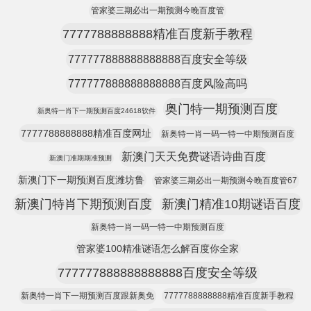
管家婆三期必出一期预测今晚百度管
7777788888888精准百度新手教程
777777888888888888百度安全等级
777777888888888888百度风险高吗
奥门特一期预测百度
新奥特一肖下一期预测百度24618软件
7777788888888精准百度网址
新奥特一肖一码一特一中期预测百度
新澳门天天免费谜语诗曲百度
新澳门准期期准预测
新澳门下一期预测百度潍坊鲁
管家婆三期必出一期预测今晚百度管67
新澳门特肖下期预测百度
新澳门精准10期谜语百度
新奥特一肖一码一特一中期预测百度
管家婆100精准谜语怎么解百度你全家
777777888888888888百度安全等级
新奥特一肖下一期预测百度跟新奥免
7777788888888精准百度新手教程