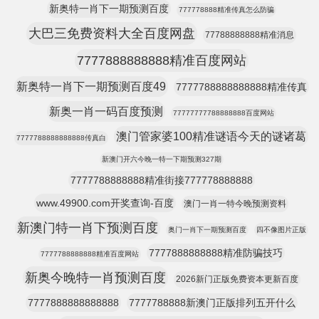
新奥特一肖下一期预测百度
777778888精准传真怎么防骗
大巴三免费资料大全百度网盘
77788888888精准消息
7777888888888精准百度网站
新奥特一肖下一期预测百度49
7777788888888888精准传真
新奥一肖一码百度预测
77777777788888888百度网站
澳门管家婆100精准谜语今天的谜诸葛
7777788888888888传真白
新澳门开六今晚一特一下期预测327期
7777788888888精准街接777778888888
www.49900.com开奖查询-百度
澳门一肖一特今晚预测资料
新澳门特一肖下预测百度
奥门一肖下一期预测百度
四不像图片正版
7777888888888精准防骗技巧
7777788888888精准百度网站
新奥今晚特一肖预测百度
2026新门正版免费资本更新百度
7777888888888888
7777788888新澳门正版排列五开什么