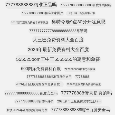
77778888888精准正品吗
777777888888888888百度号码解析
7777788888888精准管家图片
一码一特一期预测准不准
奥特今晚9点30分开啥意思
2026新门正版免费资本猴警惕虚
77777777777888888888888靠谱吗
大三巴免费资料大全百度
2026年最新免费资料大全百度
555525oom王中王5555555的寓意和象征
600图库免费资料百度
7777888888精准怎么防骗
7777888888888精准百度怎么用
77778888
2026新门正版免费资本更新百度一
2026年正版资料免费资料百度
777778888传真是真的吗
77777788888888888百度安全吗
7777788888888靠谱吗评价
2026新门正版免费资本安全吗一
7777888888888精准百度安全吗
新澳2026年正版免费资料免费