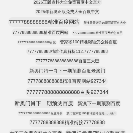
2026正版资料大全免费百度中文宫方
2025年新奥正版免费大全百度中文
7777788888888精准百度网站
新澳天天谜语10期百度百科大全
7777888888888精准百度网站
7777888888888精准百度网站怎么用
管家婆100精准谜语怎么解百度
777777888888888888百度
7777788888精准传真解析112.7777788888
777777888888888888百度三大巴
新奥门特一肖下一期预测百度老澳门
7777888888888精准百度网站927344
777777888888888888百度927344
新奥门肖下一期预测百度
新澳下一期预测百度
777777888888888888百度真假
澳门管家婆100精准香港谜好天天徐州
7777788888888精准衔接77778888