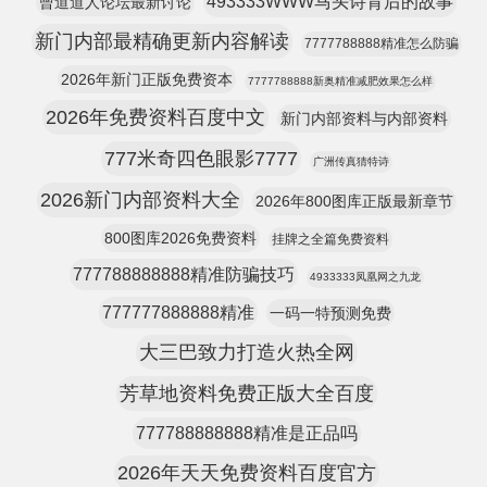
493333WWW马头诗背后的故事
曾道道人论坛最新讨论
新门内部最精确更新内容解读
7777788888精准怎么防骗
2026年新门正版免费资本
7777788888新奥精准减肥效果怎么样
2026年免费资料百度中文
新门内部资料与内部资料
777米奇四色眼影7777
广洲传真猜特诗
2026新门内部资料大全
2026年800图库正版最新章节
800图库2026免费资料
挂牌之全篇免费资料
777788888888精准防骗技巧
4933333凤凰网之九龙
777777888888精准
一码一特预测免费
大三巴致力打造火热全网
芳草地资料免费正版大全百度
777788888888精准是正品吗
2026年天天免费资料百度官方