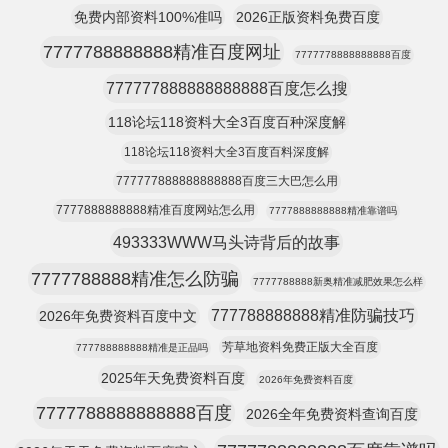
免费内部资料100%准吗
2026正版资料免费百度
7777788888888精准百度网址
7777778888888888百度
777777888888888888百度怎么搜
118论坛118资料大全3百度百种深度解
118论坛118资料大全3百度百料深度解
777777888888888888百度三大巴怎么用
7777888888888精准百度网站怎么用
7777888888888精准靠谱吗
493333WWW马头诗背后的故事
7777788888精准怎么防骗
7777788888新奥精准减肥效果怎么样
777788888888精准防骗技巧
2026年免费资料百度中文
芳草地资料免费正版大全百度
777788888888精准是正品吗
2025年天免费资料百度
2026年免费资料百度
7777788888888888百度
2026全年免费资料查询百度