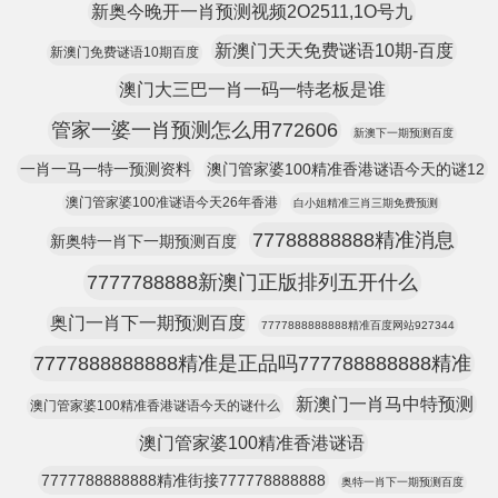
新奥今晚开一肖预测视频2O2511,1O号九
新澳门天天免费谜语10期-百度
新澳门免费谜语10期百度
澳门大三巴一肖一码一特老板是谁
管家一婆一肖预测怎么用772606
新澳下一期预测百度
一肖一马一特一预测资料
澳门管家婆100精准香港谜语今天的谜12
澳门管家婆100准谜语今天26年香港
白小姐精准三肖三期免费预测
77788888888精准消息
新奥特一肖下一期预测百度
7777788888新澳门正版排列五开什么
奥门一肖下一期预测百度
7777888888888精准百度网站927344
7777888888888精准是正品吗777788888888精准
新澳门一肖马中特预测
澳门管家婆100精准香港谜语今天的谜什么
澳门管家婆100精准香港谜语
7777788888888精准街接777778888888
奥特一肖下一期预测百度