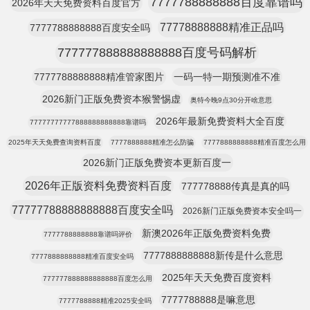
7777788888888百度靠谱吗
2026年天天免费资料百度官方
77778888888精准正品吗
7777788888888百度安全吗
777777888888888888百度号码解析
7777788888888精准管家图片
一码一特一期预测准不准
2026新门正版免费资本猴警惕虚
奥特今晚9点30分开啥意思
2026年最新免费资料大全百度
77777777777888888888888靠谱吗
2025年天天免费查询资料百度
7777888888精准怎么防骗
7777888888888精准百度怎么用
2026新门正版免费资本更新百度一
2026年正版资料免费资料百度
777778888传真是真的吗
77777788888888888百度安全吗
2026新门正版免费资本安全吗一
新澳2026年正版免费资料免费
7777788888888靠谱吗评价
7777888888888新传是什么意思
7777888888888精准百度安全吗
2025年天天免费百度资料
777777888888888888百度怎么用
7777788888是嘛意思
7777788888精准2025安全吗