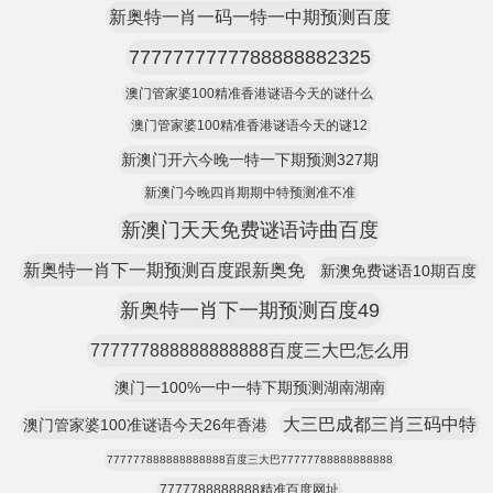
新奥特一肖一码一特一中期预测百度
7777777777788888882325
澳门管家婆100精准香港谜语今天的谜什么
澳门管家婆100精准香港谜语今天的谜12
新澳门开六今晚一特一下期预测327期
新澳门今晚四肖期期中特预测准不准
新澳门天天免费谜语诗曲百度
新奥特一肖下一期预测百度跟新奥免
新澳免费谜语10期百度
新奥特一肖下一期预测百度49
777777888888888888百度三大巴怎么用
澳门一100%一中一特下期预测湖南湖南
大三巴成都三肖三码中特
澳门管家婆100准谜语今天26年香港
777777888888888888百度三大巴77777788888888888
7777788888888精准百度网址