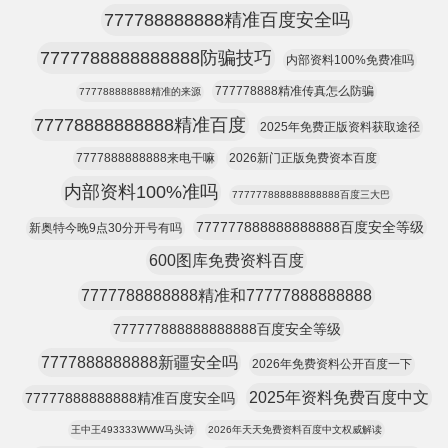
777788888888精准百度安全吗
7777788888888888防骗技巧
内部资料100%免费准吗
777778888精准传真怎么防骗
777788888888精准的来源
77778888888888精准百度
2025年免费正版资料获取途径
7777888888888来电干嘛
2026新门正版免费资本百度
内部资料100%准吗
777777888888888888百度三大巴
777777888888888888百度安全等级
新奥特今晚9点30分开号有吗
600图库免费资料百度
7777788888888精准和77777888888888
777777888888888888百度安全等级
7777888888888新疆安全吗
2026年免费资料公开百度一下
2025年资料免费百度中文
77777888888888精准百度安全吗
王中王493333WWW马头诗
2026年天天免费资料百度中文权威解读