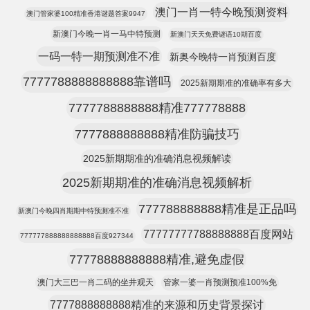
澳门一肖一特今晚预测资料
澳门管家婆100精准香港谜题答案9947
新澳门今晚一肖一马中特预测
新澳门天天免费谜语10期百度
一码一特一期预测准不准
新奥今晚特一肖预测百度
7777788888888888靠谱吗
2025新期期准的准确率有多大
7777788888888精准777778888
7777888888888精准防骗技巧
2025新期期准的准确消息视频解读
2025新期期准的准确消息视频解析
777788888888精准是正品吗
新澳门今晚四肖期期中特预测准不准
77777777788888888百度网站
777777888888888888百度927344
77778888888888精准,避免虚假
澳门大三巴一肖二码的坐井观天
管家一婆一肖预测预准100%免
7777888888888精准的来源和历史背景探讨