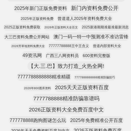
新门内资料免费公开
2025年新门正版免费资料
曾道道人2025年资料免费大全
2025年正版资料免费
2025正版资料免费获取
2025新港期期准最准最新消息
2026年正版资料大全百文
澳门一码一特一中预测准不准访雷锋
大三巴资料免费公开网站
77777788888王中王含义
曾道内部资料大全
2026芳草地资料免费大全
49资汛网
广西三八网资料员
600资料完整版
【大.三.巴】致力打造_火热全网!
7777788888888精准精疆
7777888888888精准防骗技巧
2025天天正版资料百度
2026年800图库资料
7777788888精准防骗靠谱吗
2026正版资料大全免费百度中文
777778888跑狗图谜怎么玩
2025年免费精准公开百度
2026正版资料免费百度
2026年天天免费资料百度与中文