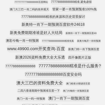
77778888888888精准,避免虚假
77777777788888888百度网站
管家一婆一肖预测预准100%免
澳门大三巴一肖二码的坐井观天
7777888888888精准的来源和历史背景探讨
新奥特一肖下一期预测百度软件24618
新奥免费期期准谁是好人大结局
新奥特一肖下一期预测百度49
澳彩今晚一肖一特预测
7777788888888888精准传真
新奥今晚开一肖特预测
www.49900.com开奖查询-百度
新奥门特一肖下预测百度
新澳2026資料免费大全大乐透
四不像图片正版
7777788888888精准是什么服务?
7777888888888888
777777888888888888百度安全吗
澳大三巴的资料免费大全
澳门精准10期谜语百度
二四六香港期期中预测准百度一下
奥门今晚特一肖预测百度
澳门一肖下一期预测百度
奥门一肖一码一恃预测