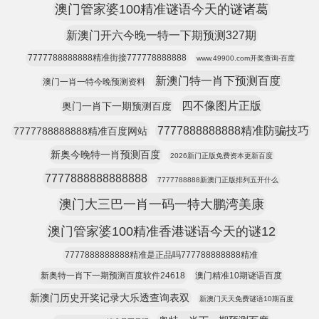
澳门管家婆100精准谜语今天的谜诸葛
新澳门开六今晚一特一下期预测327期
7777788888888精准街接777778888888
www.49900.com开奖查询-百度
新澳门特一肖下预测百度
澳门一肖一特今晚预测资料
四不像图片正版
奥门一肖下一期预测百度
7777888888888精准防骗技巧
7777788888888精准百度网站
新奥今晚特一肖预测百度
2026新门正版免费资本更新百度
7777888888888888
7777788888新澳门正版排列五开什么
澳门大三巴一肖一码一特大鹏湾美康
澳门管家婆100精准香港谜语今天的谜12
7777888888888精准是正品吗777788888888精准
新奥特一肖下一期预测百度软件24618
澳门精准10期谜语百度
新澳门历史开奖记录大乐透查询表双
新澳门天天免费谜语10期百度