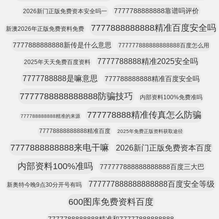
7777788888888靠谱吗评价
2026新门正版免费资本安全吗一
7777888888888精准百度安全吗
新澳2026年正版免费资料免费
7777888888888新传是什么意思
777777888888888888百度怎么用
7777788888精准2025安全吗
2025年天天免费百度资料
7777788888是嘛意思
777788888888精准百度安全吗
7777788888888888防骗技巧
内部资料100%免费准吗
777778888精准传真怎么防骗
777788888888精准的来源
77778888888888精准百度
2025年免费正版资料获取途径
7777888888888来电干嘛
2026新门正版免费资本百度
内部资料100%准吗
777777888888888888百度三大巴
777777888888888888百度安全等级
新奥特今晚9点30分开号有吗
600图库免费资料百度