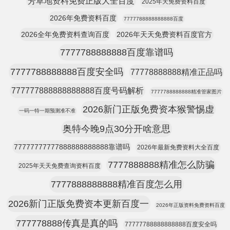
芳草地资料免费正版大全百度
2025年天免费资料百度
2026年免费资料百度
7777788888888888百度
2026全年免费资料查询百度
2026年天天免费资料百度官方
7777788888888百度靠谱吗
7777788888888百度安全吗
77778888888精准正品吗
777777888888888888百度号码解析
7777788888888精准管家图片
2026新门正版免费资本猴警惕虚
一码一特一期预测准不准
奥特今晚9点30分开啥意思
77777777777888888888888靠谱吗
2026年最新免费资料大全百度
7777888888精准怎么防骗
2025年天天免费查询资料百度
7777888888888精准百度怎么用
2026新门正版免费资本更新百度一
2026年正版资料免费资料百度
777778888传真是真的吗
77777788888888888百度安全吗