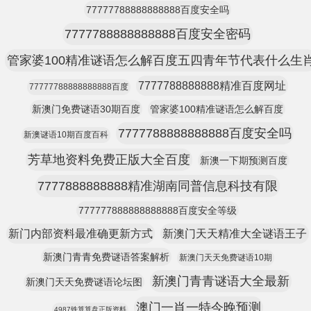
77777788888888888百度安全吗
7777788888888888百度安全密码
管家婆100精准谜语怎么解百度五四青年节代表什么生
7777788888888精准百度网址
77777788888888888百度
新澳门免费谜语30期百度
管家婆100精准谜语怎么解百度
7777788888888888百度安全吗
新澳谜语10期百度百科
芳草地资料免费正版大全百度
新澳一下期预测百度
7777888888888精准湖南同普信息科技有限
777777888888888888百度安全等级
新门内部资料最准确更新方式
新澳门天天精准大全谜语王子
新澳门青青免费谜语答案解析
新澳门天天免费谜语10期
新澳门青青谜语大全最新
新澳门天天免费谜语论坛图
澳门一肖一特今晚预测
4987铁算算盘正版资料