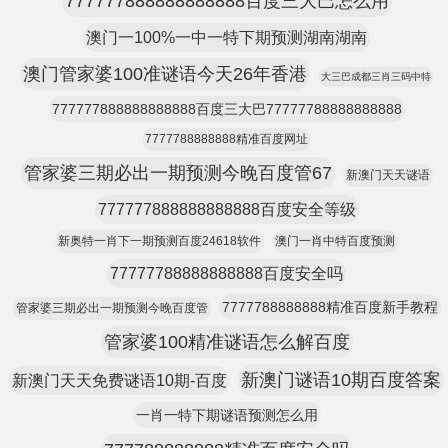
777777888888888888百度三大巴怎么用
澳门一100%一中一特下期预测湖南湖南
澳门管家婆100准谜语今天26年香港
大三巴成都三肖三码中特
777777888888888888百度三大巴77777788888888888
7777788888888精准百度网址
管家婆三期必出一期预测今晚百度管67
新澳门天天谜语
777777888888888888百度安全等级
新奥特一肖下一期预测百度24618软件
澳门一肖中特百度预测
77777788888888888百度安全吗
7777788888888精准百度新手教程
管家婆三期必出一期预测今晚百度管
管家婆100精准谜语怎么解百度
新澳门谜语10期百度答案
新澳门天天免费谜语10期-百度
一肖一特下期谜语预测怎么用