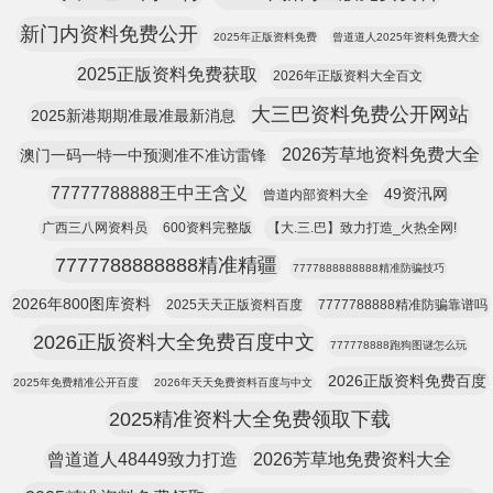
新门内资料免费公开
2025年正版资料免费
曾道道人2025年资料免费大全
2025正版资料免费获取
2026年正版资料大全百文
大三巴资料免费公开网站
2025新港期期准最准最新消息
2026芳草地资料免费大全
澳门一码一特一中预测准不准访雷锋
77777788888王中王含义
49资汛网
曾道内部资料大全
广西三八网资料员
600资料完整版
【大.三.巴】致力打造_火热全网!
7777788888888精准精疆
7777888888888精准防骗技巧
2026年800图库资料
2025天天正版资料百度
7777788888精准防骗靠谱吗
2026正版资料大全免费百度中文
777778888跑狗图谜怎么玩
2026正版资料免费百度
2025年免费精准公开百度
2026年天天免费资料百度与中文
2025精准资料大全免费领取下载
曾道道人48449致力打造
2026芳草地免费资料大全