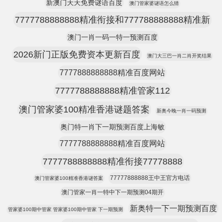
新澳门天天免费谜语百度
澳门管家婆谜语怎么猜
7777788888888精准衔接和777788888888精准新
澳门一肖一码一特一预测百度
2026新门正版免费资本更新百度
澳门大三巴一肖二肖开奖结果
7777888888888精准百度网站
7777788888888精准管家112
澳门管家婆100精准香港谜题答案
新奥今晚一肖一码预测
奥门特一肖下一期预测百度上海敏
7777788888888精准百度网站
7777788888888精准衔接77778888
77777888888王中王官方电话
澳门管家婆100精准香港谜答案
澳门管家一肖一特中下一期预测04期开
新奥特一下一期预测百度
管家婆100期中管家 管家婆100期中管家 下一期预测