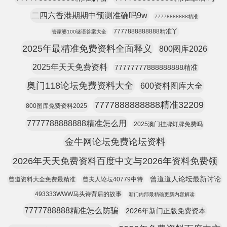
二四六香港期期中预测准确吗9w
77778888888精准
7777888888888精准丫
管家婆100谜语答案大全
2025年最精准免费资料全面释义
800图库2026
2025年天天免费资料
77777777888888888精准
奥门118论坛免费资料大全
600资料图库大全
7777888888888精准32209
800图库免费资料2025
7777788888888精准怎么用
2025澳门挂牌灯牌免费吗
金牛网论坛免费论坛资料
2026年天天免费资料百度中文与2026年资料免费领
曾道道人论坛最新讨论
曾道资料大全免费最精准
曾夫人论坛40779中特
493333WWW马头诗背后的故事
新门内部最精确更新内容解读
7777788888精准怎么防骗
2026年新门正版免费资本