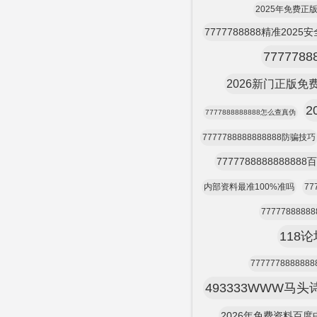
2025年免费正
7777788888精准2025
77777
2026新门正版免
2
7777888888888怎么查真伪
7777788888888888防骗技巧
777778888888888
内部资料最准100%准吗
77
777778888
118
77777788888
493333WWW马
2026年免费资料百度