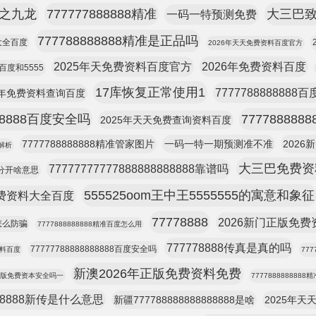
网之九龙
777777888888精准
大三巴
一码一特预测免费
777788888888精准是正品吗
大全百度
2026年天天免费资料百度官方
2025年天免费资料百度官方
2026年免费资料百度
百度和5555
17库恢复正常使用1
7777788888888
全年免费资料查询百度
888888百度安全吗
77778888
2025年天天免费查询资料百度
7777788888888精准管家图片
一码一特一期预测准不准
202
码解析
大三巴免费资
77777777777888888888888靠谱吗
0分开啥意思
555525oom王中王5555555的寓意和象征
免费资料大全百度
77778888
2026新门正版免
准怎么防骗
7777888888888精准百度怎么用
777778888传真是真的吗
77777788888888888百度安全吗
资料百度
77
新澳2026年正版免费资料免费
正版免费资本安全吗一
777788888888
888888新传是什么意思
新疆777788888888888888是啥
2025年天