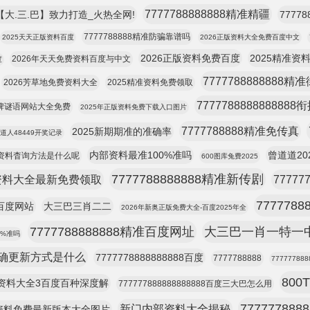
7777788888888精准精疆
【大.三.巴】致力打造_火热全网!
7777
7777788888精准防骗靠谱吗
2025天天正版资料百度
2026正版资料大全免费百度中文
2026正版资料免费百度
2025精准
2026年天天免费资料百度与中文
度
7777788888888精准
2026芳草地免费资料大全
2025精准资料免费领取
7777788888888888
牌谜语网站大全免费
2025年正版资料免费下载入口图片
7777788888精准免传真
2025新期期准的准确率
道人48449开奖记录
内部资料最准100%准吗
曾道道20
费资料杳询方法是什么呢
600图库兔费2025
7777788888888精准新传剧
费资料大全最新免费领取
77777
777778
准百度网站
大三巴三肖二二
2026年新奥正版免费大全-百度2025年全
7777788888888精准百度网址
大三巴一肖一特一
0%准吗
确更新方式是什么
7777778888888888百度
7777788888
77777788
80
18资料大全3百度百种深度解
777777888888888888百度三大巴怎么用
777777888
新门内部资料大全揭秘
版资料免费最新版本大全图片