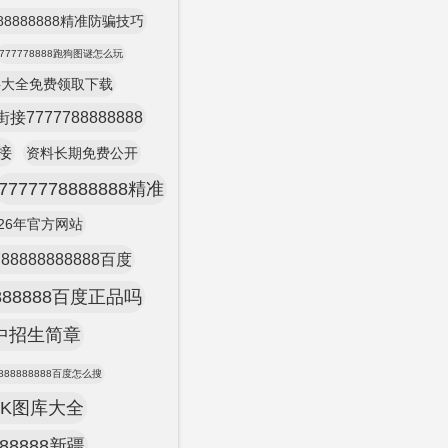
888888888精准防骗技巧
777778888跑狗图谜怎么玩
资料大全免费领取下载
街接7777788888888
衔接
资料长期免费公开
7777778888888精准
26年官方网站
788888888888百度
8888888百度正品吗
中招生简章
8888888888百度怎么搜
0TK图库大全
888888新疆