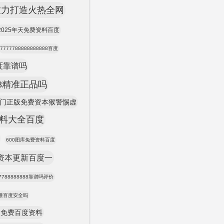
致力打造火热全网
2025年天免费资料百度
7777788888888888百度
百度靠谱吗
888精准正品吗
6新门正版免费资本猴警惕虚
料大全百度
600图库免费资料百度
费资本更新百度一
77788888888靠谱吗评价
8精准百度安全吗
天免费百度资料