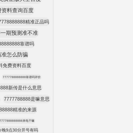
免费资料查询百度
7778888888精准正品吗
特一期预测准不准
888888888靠谱吗
88精准怎么防骗
资料免费资料百度
7777788888888靠谱吗评价
888888新传是什么意思
7777788888是嘛意思
8888888精准的来源
7777888888888来电干嘛
今晚9点30分开号有吗