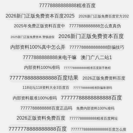
77778888888888精准百度
2026新门正版免费资本百度2025
2026新门正版免费百度官方202
2025年免费正版资料百度中
7777888888888怎么查真伪
2026新门正版免费资本百度
2025新门正版免费资本,警惕虚假
内部资料100%真中怎么弄
7777788888888888防骗技巧
7777888888888来电干嘛
澳门广八二站1
内部资料100%准吗
7777788888888精准百度新手教程
7777788888888888百度结果
2026正版免费资料百度
118论坛118资料大全3百度百
7777788888精准防骗靠谱吗
77777788888888888百度
内部资料最准100%准吗
7777788888888百度正品吗
免费内部资料100%准吗
2026正版资料免费百度
7777788888888精准百度网址
7777778888888888百度
777777888888888888百度怎么搜