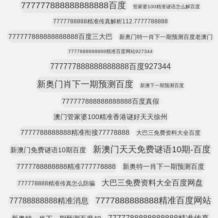
777777888888888888百度
管家婆100精准谜语怎么解百度
7777788888精准传真解析112.7777788888
777777888888888888百度三大巴
新奥门特一肖下一期预测百度老澳门
7777888888888精准百度网站927344
777777888888888888百度927344
新奥门肖下一期预测百度
新澳下一期预测百度
777777888888888888百度真假
澳门管家婆100精准香港谜好天天徐州
7777788888888精准衔接77778888
大巴三免费资料大全百度
新澳门天天免费谜语10期-百度
新澳门免费谜语10期百度
7777788888888精准777778888
新奥特一肖下一期预测百度
大巴三免费资料大全百度网盘
777778888精准传真怎么防骗
7777888888888精准百度网站
77788888888精准消息