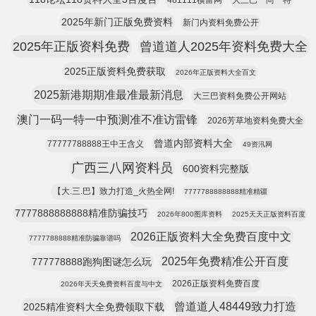
481111横富网
大三巴一尚一特
2025年新门正版免费资料
新门内资料免费公开
2025年正版资料免费
曾道道人2025年资料免费大全
2025正版资料免费获取
2026年正版资料大全百文
2025新港期期准最准最新消息
大三巴资料免费公开网站
澳门一码一特一中预测准不准访雷锋
2026芳草地资料免费大全
曾道内部资料大全
77777788888王中王含义
49资汛网
广西三八网资料员
600资料完整版
【大.三.巴】致力打造_火热全网!
7777788888888精准精疆
7777888888888精准防骗技巧
2026年800图库资料
2025天天正版资料百度
2026正版资料大全免费百度中文
7777788888精准防骗靠谱吗
2025年免费精准公开百度
777778888跑狗图谜怎么玩
2026正版资料免费百度
2026年天天免费资料百度与中文
曾道道人48449致力打造
2025精准资料大全免费领取下载