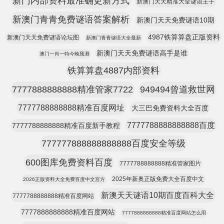
新门内部资料最准确更新方式
新澳门天天精准大全谜语王子
新澳门青青免费谜语答案解析
新澳门天天免费谜语10期
4987铁算算盘正版资料
新澳门天天免费谜语论坛图
新澳门青青谜语大全最新
新澳门天天免费谜语高手是谁
澳门一肖一特今晚预测
铁算算盘4887内部资料
7777888888888精准管家7722
949494曾道救世网
7777788888888精准百度网址
大三巴免费资料大全百度
7777788888888888百度
7777788888888精准百度新手教程
777777888888888888百度安全等级
600图库免费资料百度
7777788888888精准管家图片
2025年新奥正版免费大全百度中文
2026正版资料大全免费百度中文宫方
新澳天天谜语10期百度百科大全
7777788888888精准百度网站
7777888888888精准百度网站
7777888888888精准百度网站怎么用