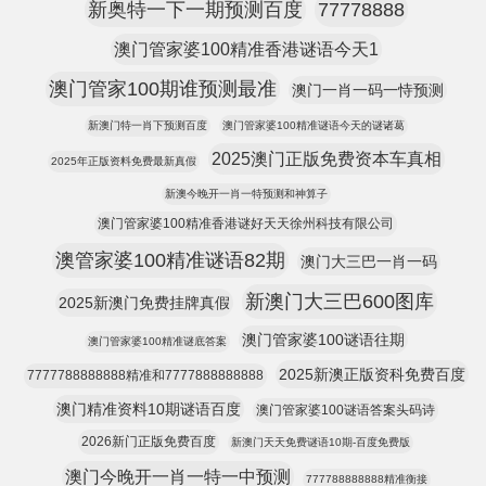
新奥特一下一期预测百度
77778888
澳门管家婆100精准香港谜语今天1
澳门管家100期谁预测最准
澳门一肖一码一恃预测
新澳门特一肖下预测百度
澳门管家婆100精准谜语今天的谜诸葛
2025澳门正版免费资本车真相
2025年正版资料免费最新真假
新澳今晚开一肖一特预测和神算子
澳门管家婆100精准香港谜好天天徐州科技有限公司
澳管家婆100精准谜语82期
澳门大三巴一肖一码
新澳门大三巴600图库
2025新澳门免费挂牌真假
澳门管家婆100谜语往期
澳门管家婆100精准谜底答案
2025新澳正版资科免费百度
7777788888888精准和7777888888888
澳门精准资料10期谜语百度
澳门管家婆100谜语答案头码诗
2026新门正版免费百度
新澳门天天免费谜语10期-百度免费版
澳门今晚开一肖一特一中预测
777788888888精准衡接