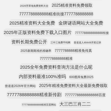
2025精准资料免费领取
2026芳草地免费资料大全
7777788888888精准街接7777788888888
2025精准资料大全免费
金牌谜语网站大全免费
2025年正版资料免费下载入口图片
7777788888888888衔接
资料长期免费公开
三中三免费平码网
曾道道人48449开奖记录
7777788888精准免传真
2025新期期准的准确率
7777778888888精准
2025全年免费资料杳询方法是什么呢
内部资料最准100%准吗
600图库兔费2025
2025年精准免费资料大全最新免费领取
曾道道2026年官方网站
7777788888888精准新传剧
77777788888888888百度
大三巴三肖二二
7777888888888精准百度网站