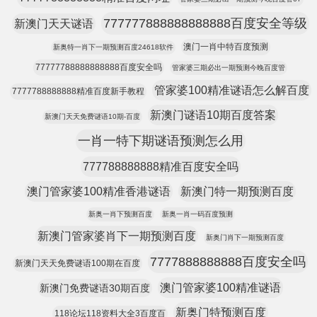
777777888888888888百度安全等级
新澳门天天谜语
澳门一肖中特百度预测
新奥特一肖下一期预测百度24618软件
77777788888888888百度安全吗
管家婆三期必出一期预测今晚百度管
管家婆100精准谜语怎么解百度
7777788888888精准百度新手教程
新澳门谜语10期百度答案
新澳门天天免费谜语10期-百度
一肖一特下期谜语预测怎么用
777788888888精准百度安全吗
澳门管家婆100精准香港谜语
新澳门特一期预测百度
新奥一肖下预测百度
新奥一肖一码百度预测
新澳门管家婆肖下一期预测百度
新奥门肖下一期预测百度
7777888888888百度安全吗
新澳门天天免费谜语100期在百度
澳门管家婆100精准谜语
新澳门免费谜语30期百度
新奥门特预测百度
118论坛118资料大全3百度百