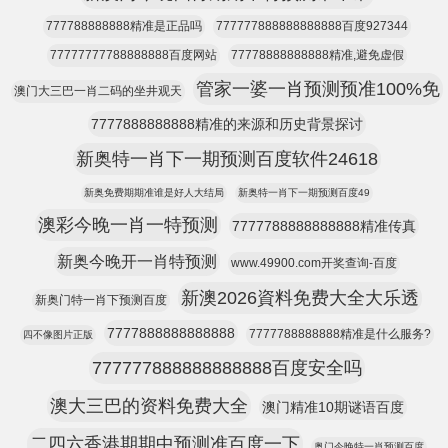
777788888888精准是正品吗
777777888888888888百度927344
77777777788888888百度网站
77778888888888精准,避免虚假
管家一婆一肖预测预准100%免
澳门大三巴一肖二码的坐井观天
7777888888888精准的来源和历史背景探讨
新奥特一肖下一期预测百度软件24618
新奥免费期期准谁是好人大结局
新奥特一肖下一期预测百度49
澳彩今晚一肖一特预测
7777788888888888精准传真
新奥今晚开一肖特预测
www.49900.com开奖查询-百度
新澳2026資料免费大全大乐透
新奥门特一肖下预测百度
7777888888888888
7777788888888精准是什么服务?
四不像图片正版
777777888888888888百度安全吗
澳大三巴的资料免费大全
澳门精准10期谜语百度
二四六香港期期中预测准百度一下
奥门今晚特一肖预测百度